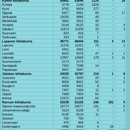
Kymin kihlakunta
55842
53694
2124
-
24
Pyhtää
3778
2149
1629
-
-
Kymi
9781
9504
277
-
-
Sippola
6927
6841
69
-
17
Vehkalahti
10030
9985
45
-
-
Miehikkälä
3962
3913
49
-
-
Virolahti
8144
8125
15
-
4
Säkjärvi
11974
11939
32
-
3
Suursaari
823
816
7
-
-
Tytärsaari
423
422
1
-
-
Lappeen kihlakunta
48771
48444
311
3
13
Lapvesi
11376
11301
74
-
1
Lemi
4491
4491
-
-
-
Luumäki
6625
6576
47
1
1
Valkeala
12857
12668
176
2
11
Suomenniemi
2173
2173
-
-
-
Savitaipale
7302
7288
14
-
-
Taipalsaari
3947
3947
-
-
-
Jääsken kihlakunta
43025
42797
219
1
8
Joutseno
4021
4000
20
-
1
Ruokolahti
8658
8601
52
-
5
Rautjärvi
4409
4401
8
-
-
Kirvu
7497
7483
11
1
2
Jääski
7968
7904
64
-
-
Antrea
10472
10408
64
-
-
Rannan kihlakunta
52538
52102
246
181
9
Viipurin maaseurakunta
18773
18577
191
-
5
Johanneksen pitäjä
6114
6108
5
-
1
Koivisto
8135
8124
11
-
-
Seiskari
700
700
-
-
-
Lavansaari
975
969
6
-
-
Kuolemajärvi
4496
4464
4
28
-