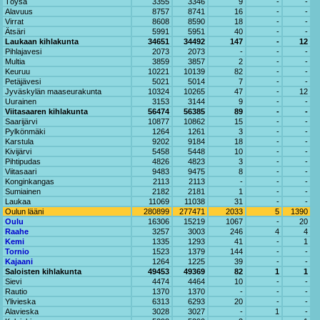
Töysä
3355
3346
9
-
-
Alavuus
8757
8741
16
-
-
Virrat
8608
8590
18
-
-
Ätsäri
5991
5951
40
-
-
Laukaan kihlakunta
34651
34492
147
-
12
Pihlajavesi
2073
2073
-
-
-
Multia
3859
3857
2
-
-
Keuruu
10221
10139
82
-
-
Petäjävesi
5021
5014
7
-
-
Jyväskylän maaseurakunta
10324
10265
47
-
12
Uurainen
3153
3144
9
-
-
Viitasaaren kihlakunta
56474
56385
89
-
-
Saarijärvi
10877
10862
15
-
-
Pylkönmäki
1264
1261
3
-
-
Karstula
9202
9184
18
-
-
Kivijärvi
5458
5448
10
-
-
Pihtipudas
4826
4823
3
-
-
Viitasaari
9483
9475
8
-
-
Konginkangas
2113
2113
-
-
-
Sumiainen
2182
2181
1
-
-
Laukaa
11069
11038
31
-
-
Oulun lääni
280899
277471
2033
5
1390
Oulu
16306
15219
1067
-
20
Raahe
3257
3003
246
4
4
Kemi
1335
1293
41
-
1
Tornio
1523
1379
144
-
-
Kajaani
1264
1225
39
-
-
Saloisten kihlakunta
49453
49369
82
1
1
Sievi
4474
4464
10
-
-
Rautio
1370
1370
-
-
-
Ylivieska
6313
6293
20
-
-
Alavieska
3028
3027
-
1
-