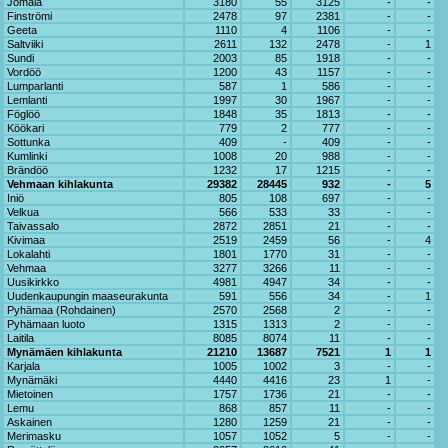
Jomala
3180
55
3125
-
-
Finströmi
2478
97
2381
-
-
Geeta
1110
4
1106
-
-
Saltviiki
2611
132
2478
-
1
Sundi
2003
85
1918
-
-
Vordöö
1200
43
1157
-
-
Lumparlanti
587
1
586
-
-
Lemlanti
1997
30
1967
-
-
Föglöö
1848
35
1813
-
-
Köökari
779
2
777
-
-
Sottunka
409
-
409
-
-
Kumlinki
1008
20
988
-
-
Brändöö
1232
17
1215
-
-
Vehmaan kihlakunta
29382
28445
932
-
5
Iniö
805
108
697
-
-
Velkua
566
533
33
-
-
Taivassalo
2872
2851
21
-
-
Kivimaa
2519
2459
56
-
4
Lokalahti
1801
1770
31
-
-
Vehmaa
3277
3266
11
-
-
Uusikirkko
4981
4947
34
-
-
Uudenkaupungin maaseurakunta
591
556
34
-
1
Pyhämaa (Rohdainen)
2570
2568
2
-
-
Pyhämaan luoto
1315
1313
2
-
-
Laitila
8085
8074
11
-
-
Mynämäen kihlakunta
21210
13687
7521
1
1
Karjala
1005
1002
3
-
-
Mynämäki
4440
4416
23
1
-
Mietoinen
1757
1736
21
-
-
Lemu
868
857
11
-
-
Askainen
1280
1259
21
-
-
Merimasku
1057
1052
5
-
-