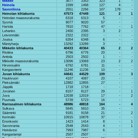
Mikkeli
3677
3353
323
1
-
Heinola
1599
1468
127
4
-
Savonlinna
2551
2266
107
178
-
Heinolan kihlakunta
47573
47449
121
2
1
Heinolan maaseurakunta
6318
6313
5
-
-
Sysmä
9077
9020
57
-
-
Hartola
7810
7762
47
-
1
Luhanko
2400
2395
3
2
-
Leivonmäki
2322
2322
-
-
-
Joutsa
6354
6348
6
-
-
Mäntyharju
13292
13289
3
-
-
Mikkelin kihlakunta
40433
40364
65
2
2
Ristiina
6796
6776
20
-
-
Anttola
2503
2502
1
-
-
Mikkelin maaseurakunta
13096
13069
23
2
2
Hirvensalmi
6792
6781
11
-
-
Kangasniemi
11246
11236
10
-
-
Juvan kihlakunta
44641
44529
109
-
3
Haukivuori
4107
4087
20
-
-
Pieksämäki
12882
12855
27
-
-
Jäppilä
1718
1718
-
-
-
Joroinen
8157
8127
29
-
1
Juva
12038
12019
17
-
2
Puumala
5739
5723
16
-
-
Rantasalmen kihlakunta
48986
48818
164
-
4
Sulkava
5845
5810
35
-
-
Sääminki
9181
9158
21
-
2
Kerimäki
10915
10878
37
-
-
Enonkoski
1423
1414
8
-
1
Savonranta
2548
2543
4
-
1
Heinävesi
7993
7987
6
-
-
Kangaslampi
2507
2507
-
-
-