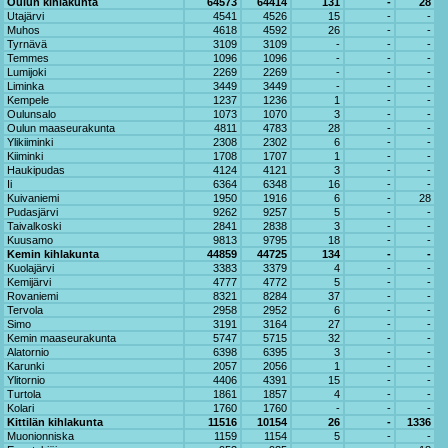
Oulun kihlakunta
64573
64414
131
-
28
Utajärvi
4541
4526
15
-
-
Muhos
4618
4592
26
-
-
Tyrnävä
3109
3109
-
-
-
Temmes
1096
1096
-
-
-
Lumijoki
2269
2269
-
-
-
Liminka
3449
3449
-
-
-
Kempele
1237
1236
1
-
-
Oulunsalo
1073
1070
3
-
-
Oulun maaseurakunta
4811
4783
28
-
-
Ylikiiminki
2308
2302
6
-
-
Kiiminki
1708
1707
1
-
-
Haukipudas
4124
4121
3
-
-
Ii
6364
6348
16
-
-
Kuivaniemi
1950
1916
6
-
28
Pudasjärvi
9262
9257
5
-
-
Taivalkoski
2841
2838
3
-
-
Kuusamo
9813
9795
18
-
-
Kemin kihlakunta
44859
44725
134
-
-
Kuolajärvi
3383
3379
4
-
-
Kemijärvi
4777
4772
5
-
-
Rovaniemi
8321
8284
37
-
-
Tervola
2958
2952
6
-
-
Simo
3191
3164
27
-
-
Kemin maaseurakunta
5747
5715
32
-
-
Alatornio
6398
6395
3
-
-
Karunki
2057
2056
1
-
-
Ylitornio
4406
4391
15
-
-
Turtola
1861
1857
4
-
-
Kolari
1760
1760
-
-
-
Kittilän kihlakunta
11516
10154
26
-
1336
Muonionniska
1159
1154
5
-
-