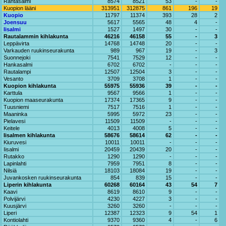
Rantasalmi
8574
8521
53
-
-
Kuopion lääni
313951
312875
861
196
19
Kuopio
11797
11374
393
28
2
Joensuu
5617
5565
48
4
-
Iisalmi
1527
1497
30
-
-
Rautalammin kihlakunta
46216
46158
55
-
3
Leppävirta
14768
14748
20
-
-
Varkauden ruukinseurakunta
989
967
19
-
3
Suonnejoki
7541
7529
12
-
-
Hankasalmi
6702
6702
-
-
-
Rautalampi
12507
12504
3
-
-
Vesanto
3709
3708
1
-
-
Kuopion kihlakunta
55975
55936
39
-
-
Karttula
9567
9566
1
-
-
Kuopion maaseurakunta
17374
17365
9
-
-
Tuusniemi
7517
7516
1
-
-
Maaninka
5995
5972
23
-
-
Pielavesi
11509
11509
-
-
-
Keitele
4013
4008
5
-
-
Iisalmen kihlakunta
58676
58614
62
-
-
Kiuruvesi
10011
10011
-
-
-
Iisalmi
20459
20439
20
-
-
Rutakko
1290
1290
-
-
-
Lapinlahti
7959
7951
8
-
-
Nilsiä
18103
18084
19
-
-
Juvankosken ruukinseurakunta
854
839
15
-
-
Liperin kihlakunta
60268
60164
43
54
7
Kaavi
8619
8610
9
-
-
Polvijärvi
4230
4227
3
-
-
Kuusjärvi
3260
3260
-
-
-
Liperi
12387
12323
9
54
1
Kontiolahti
9370
9360
4
-
6