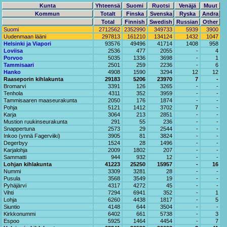
Kunta
Yhteensä
Suomi
Ruotsi
Venäjä
Muut
Kommun
Totalt
Finska
Svenska
Ryska
Andra
Total
Finnish
Swedish
Russian
Other
Suomi
2712562
2352990
349733
5939
3900
Uudenmaan lääni
297813
161210
134124
1432
1047
Helsinki ja Viapori
93576
49496
41714
1408
958
Loviisa
2536
477
2055
-
4
Porvoo
5035
1336
3698
-
1
Tammisaari
2501
259
2236
-
6
Hanko
4908
1590
3294
12
12
Raaseporin kihlakunta
29183
5206
23970
7
-
Bromarvi
3391
126
3265
-
-
Tenhola
4311
352
3959
-
-
Tammisaaren maaseurakunta
2050
176
1874
-
-
Pohja
5121
1412
3702
7
-
Karja
3064
213
2851
-
-
Mustion ruukinseurakunta
291
55
236
-
-
Snappertuna
2573
29
2544
-
-
Inkoo (ynnä Fagerviiki)
3905
81
3824
-
-
Degerbyy
1524
28
1496
-
-
Karjalohja
2009
1802
207
-
-
Sammatti
944
932
12
-
-
Lohjan kihlakunta
41223
25250
15957
-
16
Nummi
3309
3281
28
-
-
Pusula
3568
3549
19
-
-
Pyhäjärvi
4317
4272
45
-
-
Vihti
7294
6941
352
-
1
Lohja
6260
4438
1817
-
5
Siuntio
4148
644
3504
-
-
Kirkkonummi
6402
661
5738
-
3
Espoo
5925
1464
4454
-
7