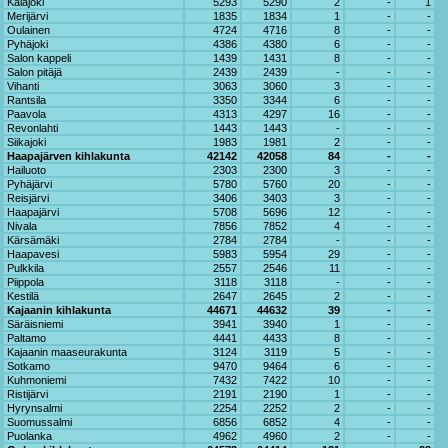
Kalajoki
5293
5290
2
-
1
Merijärvi
1835
1834
1
-
-
Oulainen
4724
4716
8
-
-
Pyhäjoki
4386
4380
6
-
-
Salon kappeli
1439
1431
8
-
-
Salon pitäjä
2439
2439
-
-
-
Vihanti
3063
3060
3
-
-
Rantsila
3350
3344
6
-
-
Paavola
4313
4297
16
-
-
Revonlahti
1443
1443
-
-
-
Siikajoki
1983
1981
2
-
-
Haapajärven kihlakunta
42142
42058
84
-
-
Hailuoto
2303
2300
3
-
-
Pyhäjärvi
5780
5760
20
-
-
Reisjärvi
3406
3403
3
-
-
Haapajärvi
5708
5696
12
-
-
Nivala
7856
7852
4
-
-
Kärsämäki
2784
2784
-
-
-
Haapavesi
5983
5954
29
-
-
Pulkkila
2557
2546
11
-
-
Piippola
3118
3118
-
-
-
Kestilä
2647
2645
2
-
-
Kajaanin kihlakunta
44671
44632
39
-
-
Säräisniemi
3941
3940
1
-
-
Paltamo
4441
4433
8
-
-
Kajaanin maaseurakunta
3124
3119
5
-
-
Sotkamo
9470
9464
6
-
-
Kuhmoniemi
7432
7422
10
-
-
Ristijärvi
2191
2190
1
-
-
Hyrynsalmi
2254
2252
2
-
-
Suomussalmi
6856
6852
4
-
-
Puolanka
4962
4960
2
-
-