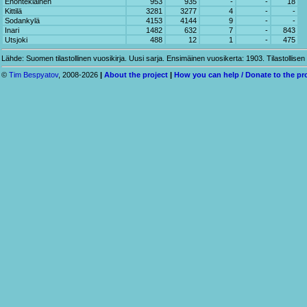
Enontekiäinen
953
935
-
-
18
Kittilä
3281
3277
4
-
-
Sodankylä
4153
4144
9
-
-
Inari
1482
632
7
-
843
Utsjoki
488
12
1
-
475
Lähde: Suomen tilastollinen vuosikirja. Uusi sarja. Ensimäinen vuosikerta: 1903. Tilastollisen
©
Tim Bespyatov
, 2008-2026
|
About the project
|
How you can help / Donate to the pr