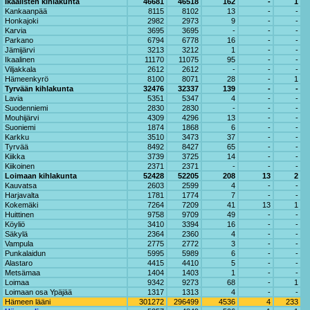
Ikaalisten kihlakunta
46681
46518
162
-
1
Kankaanpää
8115
8102
13
-
-
Honkajoki
2982
2973
9
-
-
Karvia
3695
3695
-
-
-
Parkano
6794
6778
16
-
-
Jämijärvi
3213
3212
1
-
-
Ikaalinen
11170
11075
95
-
-
Viljakkala
2612
2612
-
-
-
Hämeenkyrö
8100
8071
28
-
1
Tyrvään kihlakunta
32476
32337
139
-
-
Lavia
5351
5347
4
-
-
Suodenniemi
2830
2830
-
-
-
Mouhijärvi
4309
4296
13
-
-
Suoniemi
1874
1868
6
-
-
Karkku
3510
3473
37
-
-
Tyrvää
8492
8427
65
-
-
Kiikka
3739
3725
14
-
-
Kiikoinen
2371
2371
-
-
-
Loimaan kihlakunta
52428
52205
208
13
2
Kauvatsa
2603
2599
4
-
-
Harjavalta
1781
1774
7
-
-
Kokemäki
7264
7209
41
13
1
Huittinen
9758
9709
49
-
-
Köyliö
3410
3394
16
-
-
Säkylä
2364
2360
4
-
-
Vampula
2775
2772
3
-
-
Punkalaidun
5995
5989
6
-
-
Alastaro
4415
4410
5
-
-
Metsämaa
1404
1403
1
-
-
Loimaa
9342
9273
68
-
1
Loimaan osa Ypäjää
1317
1313
4
-
-
Hämeen lääni
301272
296499
4536
4
233