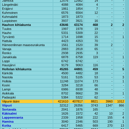
Jämssä
12576
12562
14
-
-
Längelmäki
4088
4084
4
-
-
Eräjärvi
1861
1854
7
-
-
Kuhmoinen
6576
6564
12
-
-
Kuhmalahti
1873
1873
-
-
-
Luopioinen
3937
3921
16
-
-
Hauhon kihlakunta
43646
43174
468
2
2
Tuulos
1997
1978
19
-
-
Hauho
5331
5309
22
-
-
Tyrväntö
1714
1698
15
-
1
Hattula
4423
4353
70
-
-
Hämeenlinnan maaseurakunta
1561
1520
39
2
-
Vanaja
2883
2818
65
-
-
Renko
2938
2935
3
-
-
Janakkala
6878
6758
119
-
1
Loppi
6742
6742
-
-
-
Hausjärvi
9179
9063
116
-
-
Hollolan kihlakunta
45265
44801
459
-
5
Kärkölä
4500
4482
18
-
-
Nastola
5161
5105
53
-
3
Hollola
11248
11074
173
-
1
Koski
3284
3218
66
-
-
Lampi
6986
6938
48
-
-
Asikkala
8702
8662
39
-
1
Padasjoki
5384
5322
62
-
-
Viipurin lääni
421610
407817
8821
3960
1012
Viipuri
32312
26356
3743
1347
866
Sortavala
2041
1876
165
-
-
Käkisalmi
1626
1572
42
10
2
Lappeenranta
2339
1958
222
155
4
Hamina
3040
2346
503
190
1
Kotka
6417
5465
669
270
13