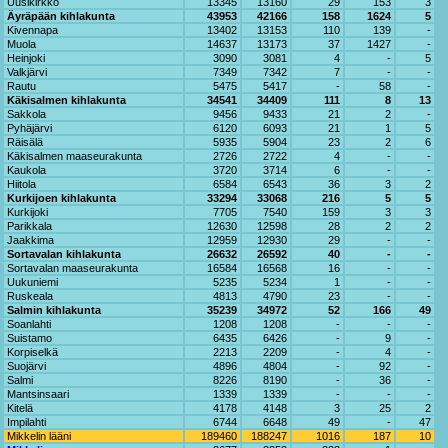
Uusikirkko
13345
13160
29
153
3
Äyräpään kihlakunta
43953
42166
158
1624
5
Kivennapa
13402
13153
110
139
-
Muola
14637
13173
37
1427
-
Heinjoki
3090
3081
4
-
5
Valkjärvi
7349
7342
7
-
-
Rautu
5475
5417
-
58
-
Käkisalmen kihlakunta
34541
34409
111
8
13
Sakkola
9456
9433
21
2
-
Pyhäjärvi
6120
6093
21
1
5
Räisälä
5935
5904
23
2
6
Käkisalmen maaseurakunta
2726
2722
4
-
-
Kaukola
3720
3714
6
-
-
Hiitola
6584
6543
36
3
2
Kurkijoen kihlakunta
33294
33068
216
5
5
Kurkijoki
7705
7540
159
3
3
Parikkala
12630
12598
28
2
2
Jaakkima
12959
12930
29
-
-
Sortavalan kihlakunta
26632
26592
40
-
-
Sortavalan maaseurakunta
16584
16568
16
-
-
Uukuniemi
5235
5234
1
-
-
Ruskeala
4813
4790
23
-
-
Salmin kihlakunta
35239
34972
52
166
49
Soanlahti
1208
1208
-
-
-
Suistamo
6435
6426
-
9
-
Korpiselkä
2213
2209
-
4
-
Suojärvi
4896
4804
-
92
-
Salmi
8226
8190
-
36
-
Mantsinsaari
1339
1339
-
-
-
Kitelä
4178
4148
3
25
2
Impilahti
6744
6648
49
-
47
Mikkelin lääni
189460
188247
1016
187
10