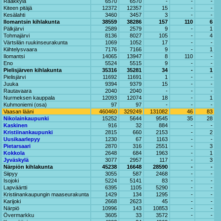
Rääkkylä
6570
6570
-
-
-
Kiteen pitäjä
12372
12357
15
-
-
Kesälahti
3460
3457
3
-
-
Ilomantsin kihlakunta
38559
38286
157
110
6
Pälkjärvi
2589
2579
9
-
1
Tohmajärvi
8136
8027
105
-
4
Värtsilän ruukinseurakunta
1069
1052
17
-
-
Kiihtelysvaara
7176
7166
9
-
1
Ilomantsi
14065
13947
8
110
-
Eno
5524
5515
9
-
-
Pielisjärven kihlakunta
35316
35281
34
-
1
Pielisjärvi
11692
11691
1
-
-
Juuka
9394
9379
15
-
-
Rautavaara
2040
2040
-
-
-
Nurmeksen kauppala
12093
12074
18
-
1
Kuhmoniemi (osa)
97
97
-
-
-
Vaasan lääni
460460
329249
131082
46
83
Nikolainkaupunki
15252
5644
9545
35
28
Kaskinen
916
32
884
-
-
Kristiinankaupunki
2815
660
2153
-
2
Uusikaarlepyy
1230
67
1163
-
-
Pietarsaari
2870
316
2551
-
3
Kokkola
2648
684
1963
-
1
Jyväskylä
3077
2957
117
-
3
Närpiön kihlakunta
45238
16648
28590
-
-
Siipyy
3055
587
2468
-
-
Isojoki
5224
5141
83
-
-
Lapväärtti
6395
1105
5290
-
-
Kristiinankaupungin maaseurakunta
1429
134
1295
-
-
Karijoki
2668
2623
45
-
-
Närpiö
10996
143
10853
-
-
Övermarkku
3605
33
3572
-
-