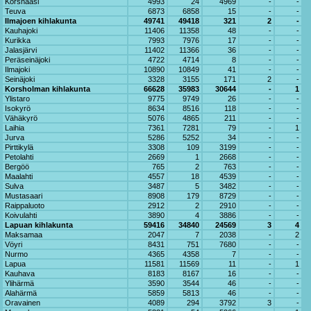
Korsnääsi
4993
24
4969
-
-
Teuva
6873
6858
15
-
-
Ilmajoen kihlakunta
49741
49418
321
2
-
Kauhajoki
11406
11358
48
-
-
Kurikka
7993
7976
17
-
-
Jalasjärvi
11402
11366
36
-
-
Peräseinäjoki
4722
4714
8
-
-
Ilmajoki
10890
10849
41
-
-
Seinäjoki
3328
3155
171
2
-
Korsholman kihlakunta
66628
35983
30644
-
1
Ylistaro
9775
9749
26
-
-
Isokyrö
8634
8516
118
-
-
Vähäkyrö
5076
4865
211
-
-
Laihia
7361
7281
79
-
1
Jurva
5286
5252
34
-
-
Pirttikylä
3308
109
3199
-
-
Petolahti
2669
1
2668
-
-
Bergöö
765
2
763
-
-
Maalahti
4557
18
4539
-
-
Sulva
3487
5
3482
-
-
Mustasaari
8908
179
8729
-
-
Raippaluoto
2912
2
2910
-
-
Koivulahti
3890
4
3886
-
-
Lapuan kihlakunta
59416
34840
24569
3
4
Maksamaa
2047
7
2038
-
2
Vöyri
8431
751
7680
-
-
Nurmo
4365
4358
7
-
-
Lapua
11581
11569
11
-
1
Kauhava
8183
8167
16
-
-
Ylihärmä
3590
3544
46
-
-
Alahärmä
5859
5813
46
-
-
Oravainen
4089
294
3792
3
-