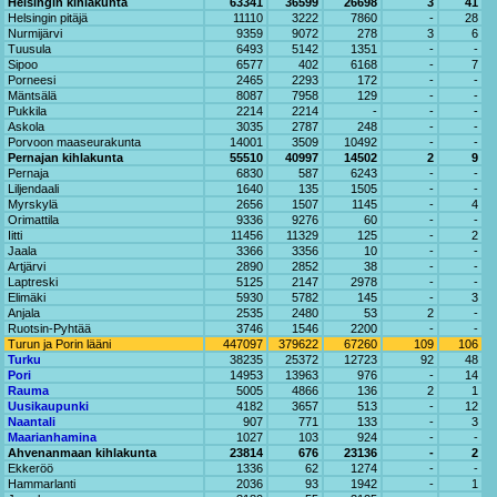
Helsingin kihlakunta
63341
36599
26698
3
41
Helsingin pitäjä
11110
3222
7860
-
28
Nurmijärvi
9359
9072
278
3
6
Tuusula
6493
5142
1351
-
-
Sipoo
6577
402
6168
-
7
Porneesi
2465
2293
172
-
-
Mäntsälä
8087
7958
129
-
-
Pukkila
2214
2214
-
-
-
Askola
3035
2787
248
-
-
Porvoon maaseurakunta
14001
3509
10492
-
-
Pernajan kihlakunta
55510
40997
14502
2
9
Pernaja
6830
587
6243
-
-
Liljendaali
1640
135
1505
-
-
Myrskylä
2656
1507
1145
-
4
Orimattila
9336
9276
60
-
-
Iitti
11456
11329
125
-
2
Jaala
3366
3356
10
-
-
Artjärvi
2890
2852
38
-
-
Laptreski
5125
2147
2978
-
-
Elimäki
5930
5782
145
-
3
Anjala
2535
2480
53
2
-
Ruotsin-Pyhtää
3746
1546
2200
-
-
Turun ja Porin lääni
447097
379622
67260
109
106
Turku
38235
25372
12723
92
48
Pori
14953
13963
976
-
14
Rauma
5005
4866
136
2
1
Uusikaupunki
4182
3657
513
-
12
Naantali
907
771
133
-
3
Maarianhamina
1027
103
924
-
-
Ahvenanmaan kihlakunta
23814
676
23136
-
2
Ekkeröö
1336
62
1274
-
-
Hammarlanti
2036
93
1942
-
1