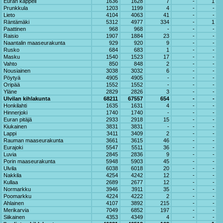
Euran kappeli
1636
1628
7
-
1
Prunkkula
1203
1199
4
-
-
Lieto
4104
4063
41
-
-
Räntämäki
5312
4977
334
-
1
Paattinen
968
968
-
-
-
Raisio
1907
1884
23
-
-
Naantalin maaseurakunta
929
920
9
-
-
Rusko
684
683
1
-
-
Masku
1540
1523
17
-
-
Vahto
850
848
2
-
-
Nousiainen
3038
3032
6
-
-
Pöytyä
4905
4905
-
-
-
Oripää
1552
1552
-
-
-
Yläne
2829
2826
3
-
-
Ulvilan kihlakunta
68211
67557
654
-
-
Honkilahti
1635
1631
4
-
-
Hinnerjoki
1740
1740
-
-
-
Euran pitäjä
2933
2918
15
-
-
Kiukainen
3831
3831
-
-
-
Lappi
3411
3409
2
-
-
Rauman maaseurakunta
3661
3615
46
-
-
Eurajoki
5547
5511
36
-
-
Luvia
2845
2836
9
-
-
Porin maaseurakunta
5948
5903
45
-
-
Ulvila
6038
6018
20
-
-
Nakkila
4254
4242
12
-
-
Kullaa
2689
2677
12
-
-
Normarkku
3946
3911
35
-
-
Poomarkku
4224
4222
2
-
-
Ahlainen
4107
3892
215
-
-
Merikarvia
7049
6852
197
-
-
Siikainen
4353
4349
4
-
-