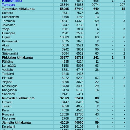
Hämeenlinna
5357
4849
506
1
1
Tampere
36344
34063
2074
-
207
Tammelan kihlakunta
58095
57440
640
-
15
Somero
7611
7573
38
-
-
Somerniemi
1798
1785
13
-
-
Tammela
14641
14379
259
-
3
Jokioinen
3747
3736
11
-
-
Ypäjä
1901
1894
4
-
3
Humppila
2511
2509
2
-
-
Urjala
10069
10000
63
-
6
Kylmäkoski
1675
1673
2
-
-
Akaa
3616
3521
95
-
-
Kalvola
3942
3851
90
-
1
Sääksmäki
6584
6519
63
-
2
Pirkkalan kihlakunta
38977
38731
242
1
3
Pälkäne
4235
4224
11
-
-
Lempäälä
5158
5095
63
-
-
Vesilahti
6781
6745
36
-
-
Tottijärvi
1418
1418
-
-
-
Pirkkala
6272
6202
67
1
2
Ylöjärvi
3098
3076
22
-
-
Messukylä
3430
3400
29
-
1
Kangasala
6174
6160
14
-
-
Sahalahti
2411
2411
-
-
-
Ruoveden kihlakunta
32569
32481
88
-
-
Orivesi
8447
8413
34
-
-
Teisko
4058
4056
2
-
-
Kuru
4528
4523
5
-
-
Ruovesi
12828
12785
43
-
-
Kuorevesi
2708
2704
4
-
-
Jämsän kihlakunta
41019
40960
59
-
-
Korpilahti
10108
10102
6
-
-