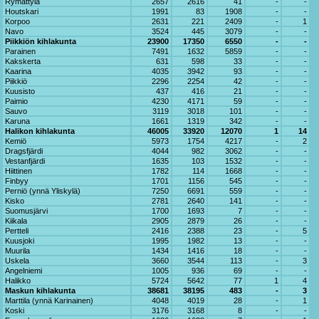
Rymättylä
2657
2616
41
-
-
Houtskari
1991
83
1908
-
-
Korpoo
2631
221
2409
-
1
Navo
3524
445
3079
-
-
Piikkiön kihlakunta
23900
17350
6550
-
-
Parainen
7491
1632
5859
-
-
Kakskerta
631
598
33
-
-
Kaarina
4035
3942
93
-
-
Piikkiö
2296
2254
42
-
-
Kuusisto
437
416
21
-
-
Paimio
4230
4171
59
-
-
Sauvo
3119
3018
101
-
-
Karuna
1661
1319
342
-
-
Halikon kihlakunta
46005
33920
12070
1
14
Kemiö
5973
1754
4217
-
2
Dragsfjärdi
4044
982
3062
-
-
Vestanfjärdi
1635
103
1532
-
-
Hiittinen
1782
114
1668
-
-
Finbyy
1701
1156
545
-
-
Perniö (ynnä Yliskylä)
7250
6691
559
-
-
Kisko
2781
2640
141
-
-
Suomusjärvi
1700
1693
7
-
-
Kiikala
2905
2879
26
-
-
Pertteli
2416
2388
23
-
5
Kuusjoki
1995
1982
13
-
-
Muurila
1434
1416
18
-
-
Uskela
3660
3544
113
-
3
Angelniemi
1005
936
69
-
-
Halikko
5724
5642
77
1
4
Maskun kihlakunta
38681
38195
483
-
3
Marttila (ynnä Karinainen)
4048
4019
28
-
1
Koski
3176
3168
8
-
-