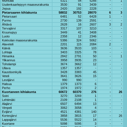
Munsala
5321
54
5266
-
1
Uudenkaarlepyyn maaseurakunta
3530
91
3439
-
-
Jepua
2420
192
2228
-
-
Pietarsaaren kihlakunta
58832
30753
28070
6
3
Pietarsaari
6481
52
6428
1
-
Purmo
2730
139
2591
-
-
Ähtävä
2628
16
2607
3
2
Tervajärvi
3317
107
3210
-
-
Kruunupyy
3449
41
3408
-
-
Luoto
2358
12
2346
-
-
Kokkolan maaseurakunta
5386
324
5062
-
-
Alaveteli
2201
115
2084
2
-
Kälviä
3636
3533
103
-
-
Lohtaja
3403
3325
78
-
-
Himanka
2842
2791
50
-
1
Ylikannus
3958
3935
23
-
-
Toholampi
3674
3662
12
-
-
Ullava
1357
1357
-
-
-
Kaustisenkylä
3428
3383
45
-
-
Veteli
3641
3626
15
-
-
Lestijärvi
990
990
-
-
-
Halsua
1379
1373
6
-
-
Perho
1974
1972
2
-
-
Kuortaneen kihlakunta
60672
60370
276
-
26
Soini
3270
3269
1
-
-
Lehtimäki
2109
2108
1
-
-
Alajärvi
6507
6494
13
-
-
Vimpeli
3062
3058
4
-
-
Evijärvi
4521
4381
140
-
-
Kortesjärvi
3858
3815
17
-
26
Lappajärvi
5536
5522
14
-
-
Kuortane
5098
5095
3
-
-