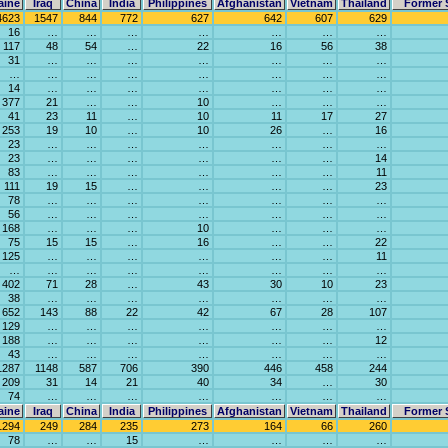
aine
Iraq
China
India
Philippines
Afghanistan
Vietnam
Thailand
Former 
4623
1547
844
772
627
642
607
629
16
…
…
…
…
…
…
…
117
48
54
…
22
16
56
38
31
…
…
…
…
…
…
…
…
…
…
…
…
…
…
…
14
…
…
…
…
…
…
…
377
21
…
…
10
…
…
…
41
23
11
…
10
11
17
27
253
19
10
…
10
26
…
16
23
…
…
…
…
…
…
…
23
…
…
…
…
…
…
14
83
…
…
…
…
…
…
11
111
19
15
…
…
…
…
23
78
…
…
…
…
…
…
…
56
…
…
…
…
…
…
…
168
…
…
…
10
…
…
…
75
15
15
…
16
…
…
22
125
…
…
…
…
…
…
11
…
…
…
…
…
…
…
…
402
71
28
…
43
30
10
23
38
…
…
…
…
…
…
…
652
143
88
22
42
67
28
107
129
…
…
…
…
…
…
…
188
…
…
…
…
…
…
12
43
…
…
…
…
…
…
…
1287
1148
587
706
390
446
458
244
209
31
14
21
40
34
…
30
74
…
…
…
…
…
…
…
aine
Iraq
China
India
Philippines
Afghanistan
Vietnam
Thailand
Former 
1294
249
284
235
273
164
66
260
78
…
…
15
…
…
…
…