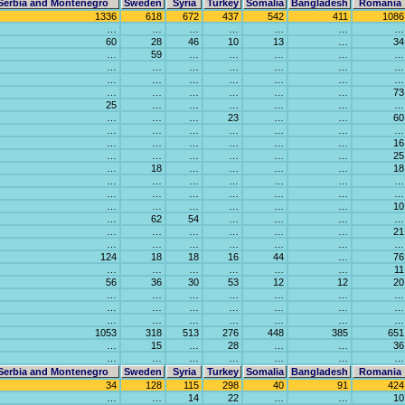
Serbia and Montenegro
Sweden
Syria
Turkey
Somalia
Bangladesh
Romania
1336
618
672
437
542
411
1086
…
…
…
…
…
…
…
60
28
46
10
13
…
34
…
59
…
…
…
…
…
…
…
…
…
…
…
…
…
…
…
…
…
…
…
…
…
…
…
…
…
73
25
…
…
…
…
…
…
…
…
…
23
…
…
60
…
…
…
…
…
…
…
…
…
…
…
…
…
16
…
…
…
…
…
…
25
…
18
…
…
…
…
18
…
…
…
…
…
…
…
…
…
…
…
…
…
…
…
…
…
…
…
…
10
…
62
54
…
…
…
…
…
…
…
…
…
…
21
…
…
…
…
…
…
…
124
18
18
16
44
…
76
…
…
…
…
…
…
11
56
36
30
53
12
12
20
…
…
…
…
…
…
…
…
…
…
…
…
…
…
…
…
…
…
…
…
…
1053
318
513
276
448
385
651
…
15
…
28
…
…
36
…
…
…
…
…
…
…
Serbia and Montenegro
Sweden
Syria
Turkey
Somalia
Bangladesh
Romania
34
128
115
298
40
91
424
…
…
14
22
…
…
10