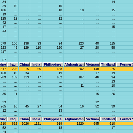
34
…
…
…
…
…
…
14
39
10
…
…
10
…
…
…
106
…
…
…
10
10
…
15
19
…
…
…
…
…
…
…
125
12
…
…
12
…
…
…
42
…
…
…
…
…
…
…
17
…
…
…
…
…
…
15
43
…
…
…
…
…
…
…
…
…
…
…
…
…
…
…
…
…
…
…
…
…
…
…
379
166
138
93
94
123
40
115
223
49
129
110
120
27
20
58
117
…
…
…
…
…
…
…
…
…
…
…
…
…
…
…
67
…
…
…
…
…
…
…
aine
Iraq
China
India
Philippines
Afghanistan
Vietnam
Thailand
Former 
817
225
215
65
188
202
148
225
160
49
34
…
19
…
17
19
289
139
113
17
102
167
46
94
…
…
…
…
…
…
…
13
…
…
…
…
…
11
…
10
…
…
…
…
…
…
…
…
35
11
…
…
…
…
15
26
…
…
…
…
…
…
…
…
33
…
…
…
…
…
12
…
265
16
45
27
34
16
52
39
12
…
…
…
13
…
…
…
…
…
…
…
…
…
…
…
aine
Iraq
China
India
Philippines
Afghanistan
Vietnam
Thailand
Former 
1610
852
1026
1121
919
1220
695
610
52
…
…
…
18
…
…
17
24
…
…
…
…
…
…
…