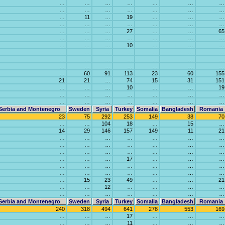
…
…
…
…
…
…
…
…
…
…
…
…
…
…
…
11
…
19
…
…
…
…
…
…
…
…
…
…
…
…
…
27
…
…
65
…
…
…
…
…
…
…
…
…
…
10
…
…
…
…
…
…
…
…
…
…
…
…
…
…
…
…
…
…
…
…
…
…
…
…
…
60
91
113
23
60
155
21
21
…
74
15
31
151
…
…
…
10
…
…
19
…
…
…
…
…
…
…
…
…
…
…
…
…
…
Serbia and Montenegro
Sweden
Syria
Turkey
Somalia
Bangladesh
Romania
23
75
292
253
149
38
70
…
…
104
18
…
15
…
14
29
146
157
149
11
21
…
…
…
…
…
…
…
…
…
…
…
…
…
…
…
…
…
…
…
…
…
…
…
…
17
…
…
…
…
…
…
…
…
…
…
…
…
…
…
…
…
…
…
15
23
49
…
…
21
…
…
12
…
…
…
…
…
…
…
…
…
…
…
Serbia and Montenegro
Sweden
Syria
Turkey
Somalia
Bangladesh
Romania
240
318
494
641
278
553
169
…
…
…
17
…
…
…
…
…
…
11
…
…
…