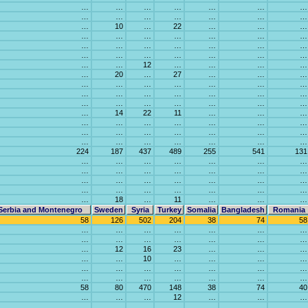
…
…
…
…
…
…
…
…
…
…
…
…
…
…
…
10
…
22
…
…
…
…
…
…
…
…
…
…
…
…
…
…
…
…
…
…
…
…
…
…
…
…
…
…
12
…
…
…
…
…
20
…
27
…
…
…
…
…
…
…
…
…
…
…
…
…
…
…
…
…
…
…
…
…
…
…
…
…
14
22
11
…
…
…
…
…
…
…
…
…
…
…
…
…
…
…
…
…
…
…
…
…
…
…
…
224
187
437
489
255
541
131
…
…
…
…
…
…
…
…
…
…
…
…
…
…
…
…
…
…
…
…
…
…
…
…
…
…
…
…
…
18
…
11
…
…
…
Serbia and Montenegro
Sweden
Syria
Turkey
Somalia
Bangladesh
Romania
58
126
502
204
38
74
58
…
…
…
…
…
…
…
…
…
…
…
…
…
…
…
12
16
23
…
…
…
…
…
10
…
…
…
…
…
…
…
…
…
…
…
…
…
…
…
…
…
…
58
80
470
148
38
74
40
…
…
…
12
…
…
…
…
…
…
…
…
…
…