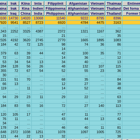
aina
Irak
Kiina
Intia
Filippiinit
Afganistan
Vietnam
Thaimaa
Entinen
aina
Irak
Kina
Indien
Filippinerna
Afghanistan
Vietnam
Thailand
Det forna
aine
Iraq
China
India
Philippines
Afghanistan
Vietnam
Thailand
Former 
8100
14730
14020
13068
11540
9222
8795
8396
7920
9541
8527
8723
6920
4784
4475
3163
…
…
…
…
…
…
…
…
1343
2252
3325
4387
2372
1321
1167
362
15
…
…
…
21
…
…
35
2326
4192
3620
2745
2770
1665
1895
1083
184
42
72
125
98
74
36
86
…
…
…
…
14
…
…
…
379
63
39
44
42
100
35
71
72
…
33
…
14
36
…
12
53
34
54
13
34
40
…
13
284
128
56
26
48
132
107
115
355
72
67
54
52
55
23
36
30
…
…
…
…
…
…
…
221
51
70
…
68
35
…
84
66
13
…
…
12
27
…
38
119
…
11
…
14
52
…
48
…
…
…
…
…
…
…
…
94
29
23
11
29
22
…
63
…
…
…
…
…
…
…
10
184
83
55
16
72
27
140
113
…
…
…
…
…
…
…
…
120
105
17
…
47
11
…
77
76
11
…
…
43
44
13
42
34
…
…
…
…
…
…
…
178
24
…
…
46
40
11
81
1648
2372
1038
1251
1078
1097
1005
725
121
44
22
13
32
…
…
38