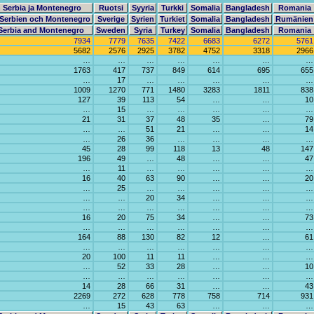
 Serbia ja Montenegro
Ruotsi
Syyria
Turkki
Somalia
Bangladesh
Romania
 Serbien och Montenegro
Sverige
Syrien
Turkiet
Somalia
Bangladesh
Rumänien
Serbia and Montenegro
Sweden
Syria
Turkey
Somalia
Bangladesh
Romania
7934
7779
7635
7422
6683
6272
5761
5682
2576
2925
3782
4752
3318
2966
…
…
…
…
…
…
…
1763
417
737
849
614
695
655
…
17
…
…
…
…
…
1009
1270
771
1480
3283
1811
838
127
39
113
54
…
…
10
…
15
…
…
…
…
…
21
31
37
48
35
…
79
…
…
51
21
…
…
14
…
26
36
…
…
…
…
45
28
99
118
13
48
147
196
49
…
48
…
…
47
…
11
…
…
…
…
…
16
40
63
90
…
…
20
…
25
…
…
…
…
…
…
…
20
34
…
…
…
…
…
…
…
…
…
…
16
20
75
34
…
…
73
…
…
…
…
…
…
…
164
88
130
82
12
…
61
…
…
…
…
…
…
…
20
100
11
11
…
…
…
…
52
33
28
…
…
10
…
…
…
…
…
…
…
14
28
66
31
…
…
43
2269
272
628
778
758
714
931
…
15
43
63
…
…
…