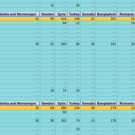
…
…
…
…
…
…
…
…
11
…
32
…
…
…
…
…
…
…
…
…
…
Serbia and Montenegro
Sweden
Syria
Turkey
Somalia
Bangladesh
Romania
42
85
416
148
21
201
51
…
…
84
12
…
…
14
…
…
…
…
…
…
…
…
…
…
…
…
…
…
…
…
…
…
…
…
…
…
…
…
…
…
…
…
33
31
243
92
20
191
33
…
…
…
…
…
…
…
…
…
…
…
…
…
…
…
…
…
…
…
…
…
…
…
…
…
…
…
…
…
…
…
…
…
…
…
…
…
…
…
…
…
…
…
…
…
…
…
…
…
…
…
…
…
…
…
…
…
…
…
…
…
…
…
…
…
…
…
…
…
…
…
18
74
22
…
…
…
…
…
…
…
…
…
…
…
…
…
…
…
…
…
Serbia and Montenegro
Sweden
Syria
Turkey
Somalia
Bangladesh
Romania
26
68
285
134
20
179
13
…
…
59
…
…
…
…
…
…
…
…
…
…
…
20
30
162
74
13
176
10
…
…
…
…
…
…
…
…
…
…
10
…
…
…
…
…
…
…
…
…
…