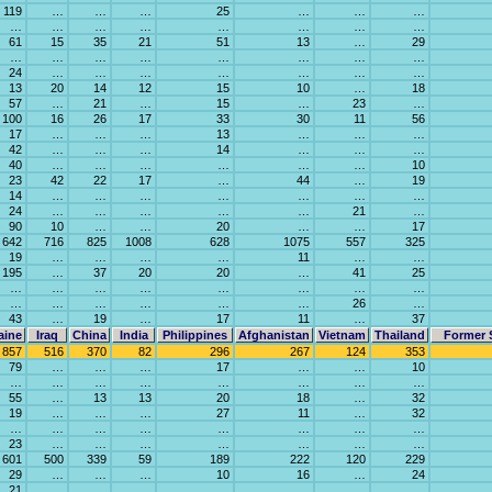
119
…
…
…
25
…
…
…
…
…
…
…
…
…
…
…
61
15
35
21
51
13
…
29
…
…
…
…
…
…
…
…
24
…
…
…
…
…
…
…
13
20
14
12
15
10
…
18
57
…
21
…
15
…
23
…
100
16
26
17
33
30
11
56
17
…
…
…
13
…
…
…
42
…
…
…
14
…
…
…
40
…
…
…
…
…
…
10
23
42
22
17
…
44
…
19
14
…
…
…
…
…
…
…
24
…
…
…
…
…
21
…
90
10
…
…
20
…
…
17
642
716
825
1008
628
1075
557
325
19
…
…
…
…
11
…
…
195
…
37
20
20
…
41
25
…
…
…
…
…
…
…
…
…
…
…
…
…
…
26
…
43
…
19
…
17
11
…
37
aine
Iraq
China
India
Philippines
Afghanistan
Vietnam
Thailand
Former 
857
516
370
82
296
267
124
353
79
…
…
…
17
…
…
10
…
…
…
…
…
…
…
…
55
…
13
13
20
18
…
32
19
…
…
…
27
11
…
32
…
…
…
…
…
…
…
…
23
…
…
…
…
…
…
…
601
500
339
59
189
222
120
229
29
…
…
…
10
16
…
24
21
…
…
…
…
…
…
…