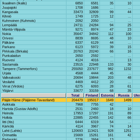
Ikaalinen (Ikalis)
6850
6581
35
10
Juupajoki
1708
1686
…
…
Kangasala
33473
32809
99
44
Kihniö
1749
1725
12
…
Kuhmoinen (Kuhmois)
2092
2050
…
…
Lempäälä
24711
24284
94
25
Mänttä-Vilppula
9271
8974
47
23
Nokia
35647
34842
112
100
Orivesi
8839
8695
48
10
Pälkäne
6337
6129
44
…
Parkano
6123
5972
39
15
Pirkkala (Birkala)
20763
20240
66
16
Punkalaidun
2650
2592
…
…
Ruovesi
4124
4016
…
13
Sastamala
23515
22948
133
30
Tampere (Tammerfors)
255050
237677
982
1232
Urjala
4568
4444
45
…
Valkeakoski
20694
19844
203
48
Vesilahti
4469
4412
20
…
Virrat (Virdois)
6275
6093
28
61
Ylöjärvi
33677
33159
68
35
Total
Finland
Estonia
Russia
Ukr
Päijät-Häme (Päijänne-Tavastland)
204479
195017
1649
1499
Asikkala
7968
7755
42
…
Hartola (Gustav Adolfs)
2531
2460
18
10
Heinola
17953
17297
191
89
Hollola
22885
22455
142
66
Iitti (Itis)
6444
6319
54
…
Kärkölä
4114
3967
74
14
Lahti (Lahtis)
120693
113421
928
1251
Orimattila
15669
15261
161
42
Padasjoki
2726
2664
13
…