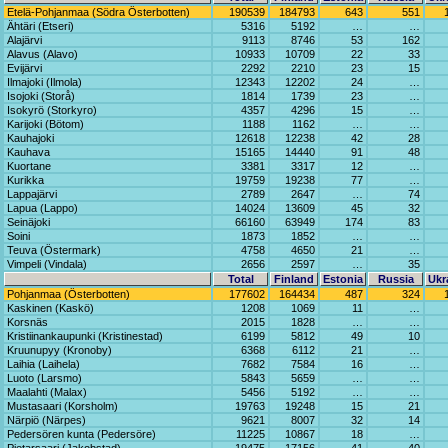
Etelä-Pohjanmaa (Södra Österbotten)
190539
184793
643
551
Ähtäri (Etseri)
5316
5192
…
…
Alajärvi
9113
8746
53
162
Alavus (Alavo)
10933
10709
22
33
Evijärvi
2292
2210
23
15
Ilmajoki (Ilmola)
12343
12202
24
…
Isojoki (Storå)
1814
1739
23
…
Isokyrö (Storkyro)
4357
4296
15
…
Karijoki (Bötom)
1188
1162
…
…
Kauhajoki
12618
12238
42
28
Kauhava
15165
14440
91
48
Kuortane
3381
3317
12
…
Kurikka
19759
19238
77
…
Lappajärvi
2789
2647
…
74
Lapua (Lappo)
14024
13609
45
32
Seinäjoki
66160
63949
174
83
Soini
1873
1852
…
…
Teuva (Östermark)
4758
4650
21
…
Vimpeli (Vindala)
2656
2597
…
35
Total
Finland
Estonia
Russia
Ukr
Pohjanmaa (Österbotten)
177602
164434
487
324
Kaskinen (Kaskö)
1208
1069
11
…
Korsnäs
2015
1828
…
…
Kristiinankaupunki (Kristinestad)
6199
5812
49
10
Kruunupyy (Kronoby)
6368
6112
21
…
Laihia (Laihela)
7682
7584
16
…
Luoto (Larsmo)
5843
5659
…
…
Maalahti (Malax)
5456
5192
…
…
Mustasaari (Korsholm)
19763
19248
15
21
Närpiö (Närpes)
9621
8007
32
14
Pedersören kunta (Pedersöre)
11225
10867
18
…