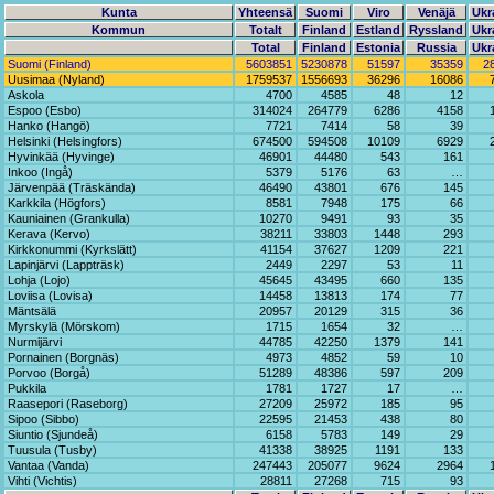
Kunta
Yhteensä
Suomi
Viro
Venäjä
Ukr
Kommun
Totalt
Finland
Estland
Ryssland
Ukr
Total
Finland
Estonia
Russia
Ukr
Suomi (Finland)
5603851
5230878
51597
35359
2
Uusimaa (Nyland)
1759537
1556693
36296
16086
Askola
4700
4585
48
12
Espoo (Esbo)
314024
264779
6286
4158
Hanko (Hangö)
7721
7414
58
39
Helsinki (Helsingfors)
674500
594508
10109
6929
Hyvinkää (Hyvinge)
46901
44480
543
161
Inkoo (Ingå)
5379
5176
63
…
Järvenpää (Träskända)
46490
43801
676
145
Karkkila (Högfors)
8581
7948
175
66
Kauniainen (Grankulla)
10270
9491
93
35
Kerava (Kervo)
38211
33803
1448
293
Kirkkonummi (Kyrkslätt)
41154
37627
1209
221
Lapinjärvi (Lappträsk)
2449
2297
53
11
Lohja (Lojo)
45645
43495
660
135
Loviisa (Lovisa)
14458
13813
174
77
Mäntsälä
20957
20129
315
36
Myrskylä (Mörskom)
1715
1654
32
…
Nurmijärvi
44785
42250
1379
141
Pornainen (Borgnäs)
4973
4852
59
10
Porvoo (Borgå)
51289
48386
597
209
Pukkila
1781
1727
17
…
Raasepori (Raseborg)
27209
25972
185
95
Sipoo (Sibbo)
22595
21453
438
80
Siuntio (Sjundeå)
6158
5783
149
29
Tuusula (Tusby)
41338
38925
1191
133
Vantaa (Vanda)
247443
205077
9624
2964
Vihti (Vichtis)
28811
27268
715
93