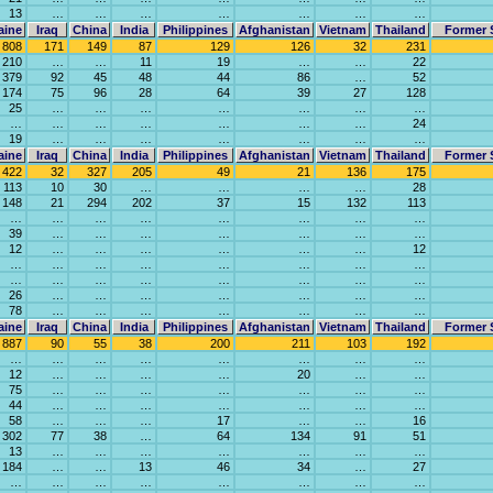
13
…
…
…
…
…
…
…
aine
Iraq
China
India
Philippines
Afghanistan
Vietnam
Thailand
Former 
808
171
149
87
129
126
32
231
210
…
…
11
19
…
…
22
379
92
45
48
44
86
…
52
174
75
96
28
64
39
27
128
25
…
…
…
…
…
…
…
…
…
…
…
…
…
…
24
19
…
…
…
…
…
…
…
aine
Iraq
China
India
Philippines
Afghanistan
Vietnam
Thailand
Former 
422
32
327
205
49
21
136
175
113
10
30
…
…
…
…
28
148
21
294
202
37
15
132
113
…
…
…
…
…
…
…
…
39
…
…
…
…
…
…
…
12
…
…
…
…
…
…
12
…
…
…
…
…
…
…
…
…
…
…
…
…
…
…
…
26
…
…
…
…
…
…
…
78
…
…
…
…
…
…
…
aine
Iraq
China
India
Philippines
Afghanistan
Vietnam
Thailand
Former 
887
90
55
38
200
211
103
192
…
…
…
…
…
…
…
…
12
…
…
…
…
20
…
…
75
…
…
…
…
…
…
…
44
…
…
…
…
…
…
…
58
…
…
…
17
…
…
16
302
77
38
…
64
134
91
51
13
…
…
…
…
…
…
…
184
…
…
13
46
34
…
27
…
…
…
…
…
…
…
…