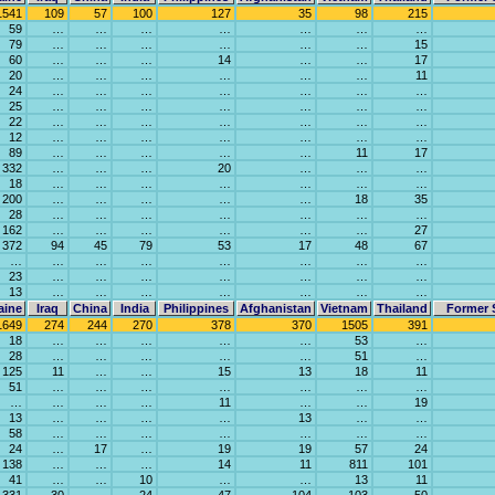
1541
109
57
100
127
35
98
215
59
…
…
…
…
…
…
…
79
…
…
…
…
…
…
15
60
…
…
…
14
…
…
17
20
…
…
…
…
…
…
11
24
…
…
…
…
…
…
…
25
…
…
…
…
…
…
…
22
…
…
…
…
…
…
…
12
…
…
…
…
…
…
…
89
…
…
…
…
…
11
17
332
…
…
…
20
…
…
…
18
…
…
…
…
…
…
…
200
…
…
…
…
…
18
35
28
…
…
…
…
…
…
…
162
…
…
…
…
…
…
27
372
94
45
79
53
17
48
67
…
…
…
…
…
…
…
…
23
…
…
…
…
…
…
…
13
…
…
…
…
…
…
…
aine
Iraq
China
India
Philippines
Afghanistan
Vietnam
Thailand
Former 
1649
274
244
270
378
370
1505
391
18
…
…
…
…
…
53
…
28
…
…
…
…
…
51
…
125
11
…
…
15
13
18
11
51
…
…
…
…
…
…
…
…
…
…
…
11
…
…
19
13
…
…
…
…
13
…
…
58
…
…
…
…
…
…
…
24
…
17
…
19
19
57
24
138
…
…
…
14
11
811
101
41
…
…
10
…
…
13
11