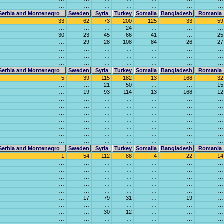
…
…
…
…
…
…
…
Serbia and Montenegro
Sweden
Syria
Turkey
Somalia
Bangladesh
Romania
33
62
73
200
125
33
59
…
…
…
24
…
…
…
30
23
45
66
41
…
25
…
29
28
108
84
26
27
…
…
…
…
…
…
…
…
…
…
…
…
…
…
…
…
…
…
…
…
…
Serbia and Montenegro
Sweden
Syria
Turkey
Somalia
Bangladesh
Romania
5
39
115
182
13
168
32
…
…
21
50
…
…
15
…
19
93
114
13
168
12
…
…
…
…
…
…
…
…
…
…
…
…
…
…
…
…
…
…
…
…
…
…
…
…
…
…
…
…
…
…
…
…
…
…
…
…
…
…
…
…
…
…
…
…
…
…
…
…
…
Serbia and Montenegro
Sweden
Syria
Turkey
Somalia
Bangladesh
Romania
1
54
112
88
4
22
14
…
…
…
…
…
…
…
…
…
…
…
…
…
…
…
…
…
…
…
…
…
…
…
…
…
…
…
…
…
…
…
…
…
…
…
…
17
79
31
…
19
…
…
…
…
…
…
…
…
…
…
30
12
…
…
…
…
…
…
…
…
…
…