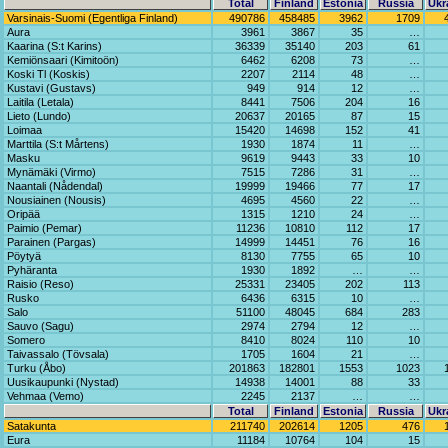
Total
Finland
Estonia
Russia
Ukr
Varsinais-Suomi (Egentliga Finland)
490786
458485
3962
1709
Aura
3961
3867
35
…
Kaarina (S:t Karins)
36339
35140
203
61
Kemiönsaari (Kimitoön)
6462
6208
73
…
Koski Tl (Koskis)
2207
2114
48
…
Kustavi (Gustavs)
949
914
12
…
Laitila (Letala)
8441
7506
204
16
Lieto (Lundo)
20637
20165
87
15
Loimaa
15420
14698
152
41
Marttila (S:t Mårtens)
1930
1874
11
…
Masku
9619
9443
33
10
Mynämäki (Virmo)
7515
7286
31
…
Naantali (Nådendal)
19999
19466
77
17
Nousiainen (Nousis)
4695
4560
22
…
Oripää
1315
1210
24
…
Paimio (Pemar)
11236
10810
112
17
Parainen (Pargas)
14999
14451
76
16
Pöytyä
8130
7755
65
10
Pyhäranta
1930
1892
…
…
Raisio (Reso)
25331
23405
202
113
Rusko
6436
6315
10
…
Salo
51100
48045
684
283
Sauvo (Sagu)
2974
2794
12
…
Somero
8410
8024
110
10
Taivassalo (Tövsala)
1705
1604
21
…
Turku (Åbo)
201863
182801
1553
1023
Uusikaupunki (Nystad)
14938
14001
88
33
Vehmaa (Vemo)
2245
2137
…
…
Total
Finland
Estonia
Russia
Ukr
Satakunta
211740
202614
1205
476
Eura
11184
10764
104
15