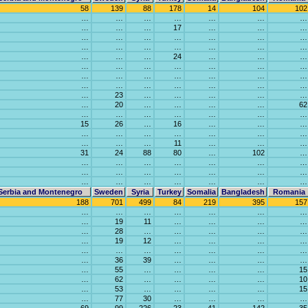
58
139
88
178
14
104
102
…
…
…
…
…
…
…
…
…
…
17
…
…
…
…
…
…
…
…
…
…
…
…
…
…
…
…
…
…
…
…
24
…
…
…
…
…
…
…
…
…
…
…
…
…
…
…
…
…
…
…
…
…
…
…
…
…
23
…
…
…
…
…
…
20
…
…
…
…
62
…
…
…
…
…
…
…
15
26
…
16
…
…
…
…
…
…
…
…
…
…
…
…
…
11
…
…
…
31
24
88
80
…
102
…
…
…
…
…
…
…
…
…
…
…
…
…
…
…
…
…
…
…
…
…
…
Serbia and Montenegro
Sweden
Syria
Turkey
Somalia
Bangladesh
Romania
188
701
499
84
219
395
157
…
…
…
…
…
…
…
…
19
11
…
…
…
…
…
28
…
…
…
…
…
…
19
12
…
…
…
…
…
…
…
…
…
…
…
…
36
39
…
…
…
…
…
55
…
…
…
…
15
…
62
…
…
…
…
10
…
53
…
…
…
…
15
…
77
30
…
…
…
…