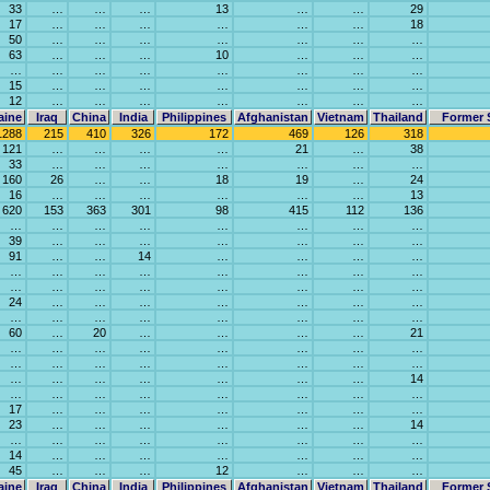
33
…
…
…
13
…
…
29
17
…
…
…
…
…
…
18
50
…
…
…
…
…
…
…
63
…
…
…
10
…
…
…
…
…
…
…
…
…
…
…
15
…
…
…
…
…
…
…
12
…
…
…
…
…
…
…
aine
Iraq
China
India
Philippines
Afghanistan
Vietnam
Thailand
Former 
1288
215
410
326
172
469
126
318
121
…
…
…
…
21
…
38
33
…
…
…
…
…
…
…
160
26
…
…
18
19
…
24
16
…
…
…
…
…
…
13
620
153
363
301
98
415
112
136
…
…
…
…
…
…
…
…
39
…
…
…
…
…
…
…
91
…
…
14
…
…
…
…
…
…
…
…
…
…
…
…
…
…
…
…
…
…
…
…
24
…
…
…
…
…
…
…
…
…
…
…
…
…
…
…
60
…
20
…
…
…
…
21
…
…
…
…
…
…
…
…
…
…
…
…
…
…
…
…
…
…
…
…
…
…
…
14
…
…
…
…
…
…
…
…
17
…
…
…
…
…
…
…
23
…
…
…
…
…
…
14
…
…
…
…
…
…
…
…
14
…
…
…
…
…
…
…
45
…
…
…
12
…
…
…
aine
Iraq
China
India
Philippines
Afghanistan
Vietnam
Thailand
Former 