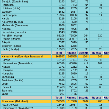
Eurajoki (Euraåminne)
9143
8841
71
…
Harjavalta
6703
6433
94
11
Huittinen (Vittis)
9646
9265
83
24
Jämijärvi
1682
1637
11
…
Kankaanpää
12394
11856
97
14
Karvia
2216
2108
38
…
Kokemäki (Kumo)
6766
6579
71
19
Merikarvia (Sastmola)
2966
2882
…
…
Nakkila
4966
4905
23
…
Pomarkku (Påmark)
1943
1916
…
…
Pori (Björneborg)
83106
79809
264
220
Rauma (Raumo)
38832
35957
242
118
Säkylä
6377
6099
55
…
Siikainen (Siikais)
1283
1268
…
…
Ulvila (Ulvsby)
12533
12295
38
23
Total
Finland
Estonia
Russia
Ukr
Kanta-Häme (Egentliga Tavastland)
169547
162585
1204
348
Forssa
16469
15451
160
48
Hämeenlinna (Tavastehus)
68319
65026
417
164
Hattula
9371
9232
42
…
Hausjärvi
7998
7792
85
…
Humppila
2125
2090
18
…
Janakkala
16123
15691
105
11
Jokioinen (Jockis)
4916
4785
26
16
Loppi
7692
7506
52
19
Riihimäki
28483
27134
262
65
Tammela
5844
5702
29
…
Ypäjä
2207
2176
…
…
Total
Finland
Estonia
Russia
Ukr
Pirkanmaa (Birkaland)
539309
515398
2202
1705
Akaa (Ackas)
16405
16067
69
18
Hämeenkyrö (Tavastkyro)
10319
10159
33
11