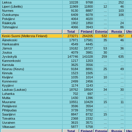
Lieksa
10228
9768
…
252
Liperi (Libelits)
11969
11800
12
46
Nurmes
9130
8887
…
103
Outokumpu
6409
6078
…
106
Polvijärvi
4064
4020
…
…
Rääkkylä
1902
1850
…
24
Tohmajärvi
4066
3943
…
86
Total
Finland
Estonia
Russia
Ukr
Keski-Suomi (Mellersta Finland)
273271
264205
532
857
Äänekoski
17971
17581
35
46
Hankasalmi
4549
4445
…
…
Jämsä
19182
18727
53
36
Joutsa
4079
3981
30
…
Jyväskylä
147746
141028
259
635
Kannonkoski
1217
1203
…
…
Karstula
3625
3556
…
…
Keuruu (Keuru)
9184
8891
25
49
Kinnula
1523
1505
…
…
Kivijärvi
1035
1014
10
…
Konnevesi
2499
2456
…
…
Kyyjärvi
1174
1143
…
…
Laukaa (Laukas)
18762
18504
34
30
Luhanka
702
697
…
…
Multia
1430
1396
…
…
Muurame
10551
10429
15
11
Petäjävesi
3596
3554
…
…
Pihtipudas
3739
3702
…
…
Saarijärvi
8847
8732
15
…
Toivakka
2368
2332
…
…
Uurainen
3615
3571
…
…
Viitasaari
5877
5758
…
…
Total
Finland
Estonia
Russia
Ukr