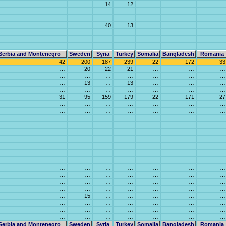
…
…
14
12
…
…
…
…
…
…
…
…
…
…
…
…
…
…
…
…
…
…
…
40
13
…
…
…
…
…
…
…
…
…
…
…
…
…
…
…
…
…
…
…
…
…
…
…
…
Serbia and Montenegro
Sweden
Syria
Turkey
Somalia
Bangladesh
Romania
42
200
187
239
22
172
33
…
20
22
21
…
…
…
…
…
…
…
…
…
…
…
13
…
13
…
…
…
…
…
…
…
…
…
…
31
95
159
179
22
171
27
…
…
…
…
…
…
…
…
…
…
…
…
…
…
…
…
…
…
…
…
…
…
…
…
…
…
…
…
…
…
…
…
…
…
…
…
…
…
…
…
…
…
…
…
…
…
…
…
…
…
…
…
…
…
…
…
…
…
…
…
…
…
…
…
…
…
…
…
…
…
…
…
…
…
…
…
…
…
…
…
…
…
…
…
…
…
…
…
…
…
…
…
15
…
…
…
…
…
…
…
…
…
…
…
…
…
…
…
…
…
…
…
…
…
…
…
…
…
…
Serbia and Montenegro
Sweden
Syria
Turkey
Somalia
Bangladesh
Romania