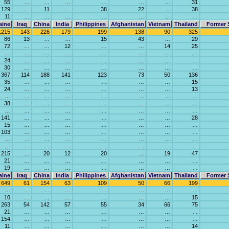
55
…
…
…
…
…
…
31
129
…
11
…
38
22
…
38
11
…
…
…
…
…
…
…
aine
Iraq
China
India
Philippines
Afghanistan
Vietnam
Thailand
Former 
1215
143
226
179
199
138
90
325
86
13
…
…
15
43
…
29
72
…
…
12
…
…
14
25
…
…
…
…
…
…
…
…
24
…
…
…
…
…
…
…
30
…
…
…
…
…
…
…
367
114
188
141
123
73
50
136
35
…
…
…
…
…
…
15
24
…
…
…
…
…
…
13
…
…
…
…
…
…
…
…
38
…
…
…
…
…
…
…
…
…
…
…
…
…
…
…
141
…
…
…
…
…
…
28
15
…
…
…
…
…
…
…
103
…
…
…
…
…
…
…
…
…
…
…
…
…
…
…
…
…
…
…
…
…
…
…
215
…
20
12
20
…
19
47
21
…
…
…
…
…
…
…
19
…
…
…
…
…
…
…
aine
Iraq
China
India
Philippines
Afghanistan
Vietnam
Thailand
Former 
649
61
154
63
109
50
66
199
…
…
…
…
…
…
…
…
10
…
…
…
…
…
…
15
263
54
142
57
55
34
66
75
21
…
…
…
…
…
…
…
154
…
…
…
…
…
…
…
11
…
…
…
…
…
…
14