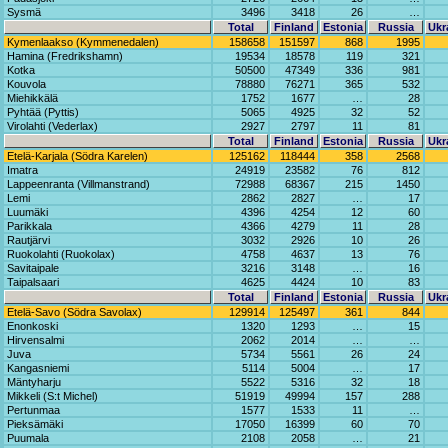
Sysmä
3496
3418
26
…
Total
Finland
Estonia
Russia
Ukr
Kymenlaakso (Kymmenedalen)
158658
151597
868
1995
Hamina (Fredrikshamn)
19534
18578
119
321
Kotka
50500
47349
336
981
Kouvola
78880
76271
365
532
Miehikkälä
1752
1677
…
28
Pyhtää (Pyttis)
5065
4925
32
52
Virolahti (Vederlax)
2927
2797
11
81
Total
Finland
Estonia
Russia
Ukr
Etelä-Karjala (Södra Karelen)
125162
118444
358
2568
Imatra
24919
23582
76
812
Lappeenranta (Villmanstrand)
72988
68367
215
1450
Lemi
2862
2827
…
17
Luumäki
4396
4254
12
60
Parikkala
4366
4279
11
28
Rautjärvi
3032
2926
10
26
Ruokolahti (Ruokolax)
4758
4637
13
76
Savitaipale
3216
3148
…
16
Taipalsaari
4625
4424
10
83
Total
Finland
Estonia
Russia
Ukr
Etelä-Savo (Södra Savolax)
129914
125497
361
844
Enonkoski
1320
1293
…
15
Hirvensalmi
2062
2014
…
…
Juva
5734
5561
26
24
Kangasniemi
5114
5004
…
17
Mäntyharju
5522
5316
32
18
Mikkeli (S:t Michel)
51919
49994
157
288
Pertunmaa
1577
1533
11
…
Pieksämäki
17050
16399
60
70
Puumala
2108
2058
…
21