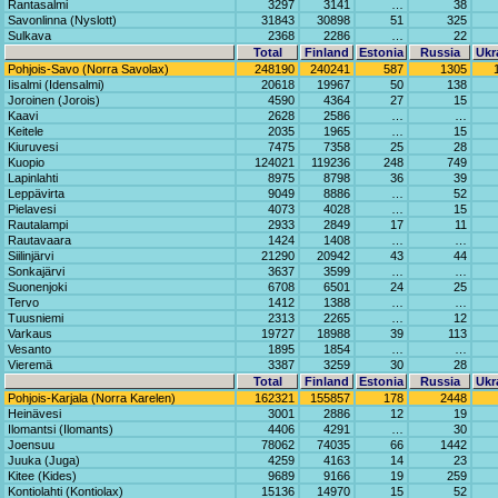
Rantasalmi
3297
3141
…
38
Savonlinna (Nyslott)
31843
30898
51
325
Sulkava
2368
2286
…
22
Total
Finland
Estonia
Russia
Ukr
Pohjois-Savo (Norra Savolax)
248190
240241
587
1305
Iisalmi (Idensalmi)
20618
19967
50
138
Joroinen (Jorois)
4590
4364
27
15
Kaavi
2628
2586
…
…
Keitele
2035
1965
…
15
Kiuruvesi
7475
7358
25
28
Kuopio
124021
119236
248
749
Lapinlahti
8975
8798
36
39
Leppävirta
9049
8886
…
52
Pielavesi
4073
4028
…
15
Rautalampi
2933
2849
17
11
Rautavaara
1424
1408
…
…
Siilinjärvi
21290
20942
43
44
Sonkajärvi
3637
3599
…
…
Suonenjoki
6708
6501
24
25
Tervo
1412
1388
…
…
Tuusniemi
2313
2265
…
12
Varkaus
19727
18988
39
113
Vesanto
1895
1854
…
…
Vieremä
3387
3259
30
28
Total
Finland
Estonia
Russia
Ukr
Pohjois-Karjala (Norra Karelen)
162321
155857
178
2448
Heinävesi
3001
2886
12
19
Ilomantsi (Ilomants)
4406
4291
…
30
Joensuu
78062
74035
66
1442
Juuka (Juga)
4259
4163
14
23
Kitee (Kides)
9689
9166
19
259
Kontiolahti (Kontiolax)
15136
14970
15
52