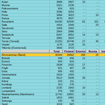
Kolari
3989
3907
15
…
Muonio
2321
2239
…
…
Pelkosenniemi
924
919
…
…
Pello
3296
3254
…
…
Posio
3066
3023
…
10
Ranua
3670
3637
…
…
Rovaniemi
64180
62505
62
151
Salla
3416
3349
…
23
Savukoski
1009
1002
…
…
Simo
2904
2886
…
…
Sodankylä
8187
8052
14
13
Tervola
2882
2824
…
…
Tornio (Torneå)
21333
20748
27
45
Utsjoki
1176
1126
15
…
Ylitornio (Övertorneå)
3830
3723
…
…
Total
Finland
Estonia
Russia
Ira
Ahvenanmaa (Åland)
30344
26662
208
25
Brändö
449
406
12
…
Eckerö
933
819
…
…
Finström
2638
2332
17
…
Föglö
501
407
23
…
Geta
505
432
…
…
Hammarland
1619
1403
…
…
Jomala
5512
5039
28
…
Kökar
224
211
…
…
Kumlinge
313
276
…
…
Lemland
2135
1943
10
…
Lumparland
376
330
…
…
Maarianhamina (Mariehamn)
11742
10001
93
13
Saltvik
1810
1661
…
…
Sottunga
105
78
…
…
Sund
1019
923
…
…