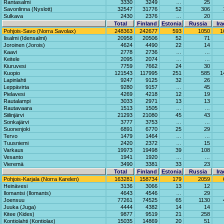
Rantasalmi
3330
3249
…
25
Savonlinna (Nyslott)
32547
31776
52
306
Sulkava
2430
2376
…
20
Total
Finland
Estonia
Russia
Ira
Pohjois-Savo (Norra Savolax)
248363
242677
593
1050
1
Iisalmi (Idensalmi)
20958
20506
52
71
Joroinen (Jorois)
4624
4490
22
14
Kaavi
2778
2736
…
…
Keitele
2095
2074
…
…
Kiuruvesi
7759
7662
24
30
Kuopio
121543
117995
251
585
1
Lapinlahti
9247
9125
32
26
Leppävirta
9280
9157
…
45
Pielavesi
4269
4218
12
19
Rautalampi
3033
2971
13
13
Rautavaara
1513
1505
…
…
Siilinjärvi
21293
21080
45
43
Sonkajärvi
3777
3753
…
…
Suonenjoki
6891
6770
25
29
Tervo
1479
1464
…
…
Tuusniemi
2420
2372
…
15
Varkaus
19973
19498
39
108
Vesanto
1941
1920
…
…
Vieremä
3490
3381
33
23
Total
Finland
Estonia
Russia
Ira
Pohjois-Karjala (Norra Karelen)
163281
158734
179
2059
Heinävesi
3136
3066
13
12
Ilomantsi (Ilomants)
4643
4546
…
29
Joensuu
77261
74525
65
1130
Juuka (Juga)
4444
4382
14
14
Kitee (Kides)
9877
9519
21
258
Kontiolahti (Kontiolax)
15035
14869
20
51