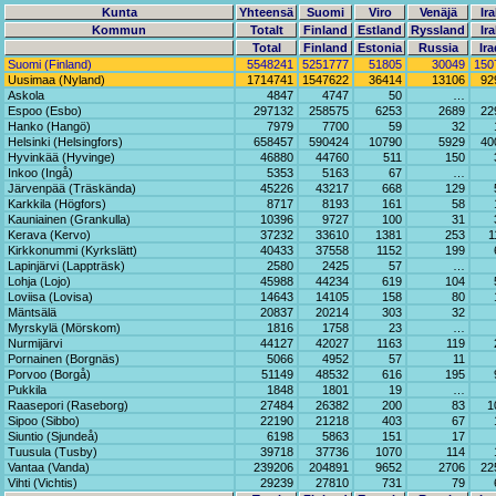
Kunta
Yhteensä
Suomi
Viro
Venäjä
Ira
Kommun
Totalt
Finland
Estland
Ryssland
Ira
Total
Finland
Estonia
Russia
Ira
Suomi (Finland)
5548241
5251777
51805
30049
150
Uusimaa (Nyland)
1714741
1547622
36414
13106
92
Askola
4847
4747
50
…
Espoo (Esbo)
297132
258575
6253
2689
22
Hanko (Hangö)
7979
7700
59
32
Helsinki (Helsingfors)
658457
590424
10790
5929
40
Hyvinkää (Hyvinge)
46880
44760
511
150
Inkoo (Ingå)
5353
5163
67
…
Järvenpää (Träskända)
45226
43217
668
129
Karkkila (Högfors)
8717
8193
161
58
Kauniainen (Grankulla)
10396
9727
100
31
Kerava (Kervo)
37232
33610
1381
253
1
Kirkkonummi (Kyrkslätt)
40433
37558
1152
199
Lapinjärvi (Lappträsk)
2580
2425
57
…
Lohja (Lojo)
45988
44234
619
104
Loviisa (Lovisa)
14643
14105
158
80
Mäntsälä
20837
20214
303
32
Myrskylä (Mörskom)
1816
1758
23
…
Nurmijärvi
44127
42027
1163
119
Pornainen (Borgnäs)
5066
4952
57
11
Porvoo (Borgå)
51149
48532
616
195
Pukkila
1848
1801
19
…
Raasepori (Raseborg)
27484
26382
200
83
1
Sipoo (Sibbo)
22190
21218
403
67
Siuntio (Sjundeå)
6198
5863
151
17
Tuusula (Tusby)
39718
37736
1070
114
Vantaa (Vanda)
239206
204891
9652
2706
22
Vihti (Vichtis)
29239
27810
731
79