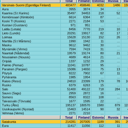
Total
Finland
Estonia
Russia
Ira
Varsinais-Suomi (Egentliga Finland)
483477
458646
4032
1486
15
Aura
3955
3874
34
…
Kaarina (S:t Karins)
35497
34453
218
52
Kemiönsaari (Kimitoön)
6614
6364
87
…
Koski Tl (Koskis)
2271
2184
53
…
Kustavi (Gustavs)
971
951
…
…
Laitila (Letala)
8456
7770
219
10
Lieto (Lundo)
20291
19917
82
17
Loimaa
15628
15130
152
26
Marttila (S:t Mårtens)
1990
1942
11
…
Masku
9612
9462
30
…
Mynämäki (Virmo)
7594
7419
31
…
Naantali (Nådendal)
19579
19174
80
21
Nousiainen (Nousis)
4689
4614
21
…
Oripää
1337
1232
29
…
Paimio (Pemar)
11041
10787
95
…
Parainen (Pargas)
15086
14650
75
13
Pöytyä
8222
7902
67
11
Pyhäranta
1985
1954
…
…
Raisio (Reso)
24810
23399
179
78
1
Rusko
6379
6263
15
…
Salo
51400
49122
718
284
1
Sauvo (Sagu)
2959
2872
16
…
Somero
8563
8322
108
…
Taivassalo (Tövsala)
1677
1595
22
…
Turku (Åbo)
195137
180570
1580
879
11
Uusikaupunki (Nystad)
15463
14514
90
32
Vehmaa (Vemo)
2271
2210
…
…
Total
Finland
Estonia
Russia
Ira
Satakunta
214281
207005
1189
391
2
Eura
11417
11056
112
11