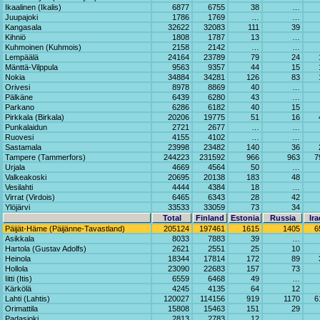
Ikaalinen (Ikalis)
6877
6755
38
…
Juupajoki
1786
1769
…
…
Kangasala
32622
32083
111
39
Kihniö
1808
1787
13
…
Kuhmoinen (Kuhmois)
2158
2142
…
…
Lempäälä
24164
23789
79
24
Mänttä-Vilppula
9563
9357
44
15
Nokia
34884
34281
126
83
Orivesi
8978
8869
40
…
Pälkäne
6439
6280
43
…
Parkano
6286
6182
40
15
Pirkkala (Birkala)
20206
19775
51
16
Punkalaidun
2721
2677
…
…
Ruovesi
4155
4102
…
…
Sastamala
23998
23482
140
36
Tampere (Tammerfors)
244223
231592
966
963
7
Urjala
4669
4564
50
…
Valkeakoski
20695
20138
183
48
Vesilahti
4444
4384
18
…
Virrat (Virdois)
6465
6343
28
42
Ylöjärvi
33533
33059
73
34
Total
Finland
Estonia
Russia
Ira
Päijät-Häme (Päijänne-Tavastland)
205124
197461
1615
1405
6
Asikkala
8033
7883
39
…
Hartola (Gustav Adolfs)
2621
2551
25
10
Heinola
18344
17814
172
89
Hollola
23090
22683
157
73
Iitti (Itis)
6559
6468
49
…
Kärkölä
4245
4135
64
12
Lahti (Lahtis)
120027
114156
919
1170
6
Orimattila
15808
15463
151
29
Padasjoki
2813
2783
12
…