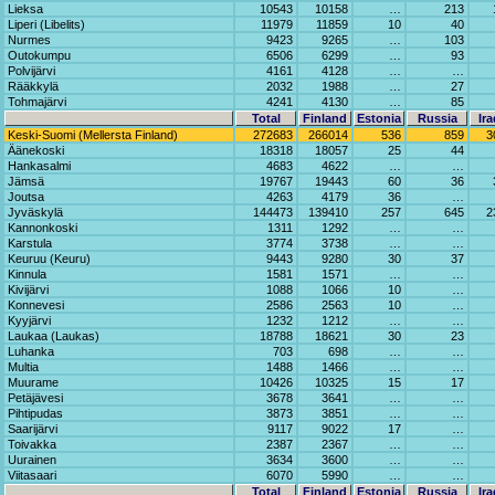
Lieksa
10543
10158
…
213
Liperi (Libelits)
11979
11859
10
40
Nurmes
9423
9265
…
103
Outokumpu
6506
6299
…
93
Polvijärvi
4161
4128
…
…
Rääkkylä
2032
1988
…
27
Tohmajärvi
4241
4130
…
85
Total
Finland
Estonia
Russia
Ira
Keski-Suomi (Mellersta Finland)
272683
266014
536
859
3
Äänekoski
18318
18057
25
44
Hankasalmi
4683
4622
…
…
Jämsä
19767
19443
60
36
Joutsa
4263
4179
36
…
Jyväskylä
144473
139410
257
645
2
Kannonkoski
1311
1292
…
…
Karstula
3774
3738
…
…
Keuruu (Keuru)
9443
9280
30
37
Kinnula
1581
1571
…
…
Kivijärvi
1088
1066
10
…
Konnevesi
2586
2563
10
…
Kyyjärvi
1232
1212
…
…
Laukaa (Laukas)
18788
18621
30
23
Luhanka
703
698
…
…
Multia
1488
1466
…
…
Muurame
10426
10325
15
17
Petäjävesi
3678
3641
…
…
Pihtipudas
3873
3851
…
…
Saarijärvi
9117
9022
17
…
Toivakka
2387
2367
…
…
Uurainen
3634
3600
…
…
Viitasaari
6070
5990
…
…
Total
Finland
Estonia
Russia
Ira