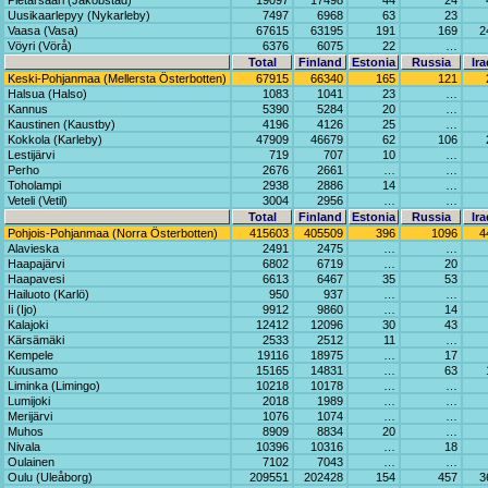
Pietarsaari (Jakobstad)
19097
17498
44
24
Uusikaarlepyy (Nykarleby)
7497
6968
63
23
Vaasa (Vasa)
67615
63195
191
169
2
Vöyri (Vörå)
6376
6075
22
…
Total
Finland
Estonia
Russia
Ira
Keski-Pohjanmaa (Mellersta Österbotten)
67915
66340
165
121
Halsua (Halso)
1083
1041
23
…
Kannus
5390
5284
20
…
Kaustinen (Kaustby)
4196
4126
25
…
Kokkola (Karleby)
47909
46679
62
106
Lestijärvi
719
707
10
…
Perho
2676
2661
…
…
Toholampi
2938
2886
14
…
Veteli (Vetil)
3004
2956
…
…
Total
Finland
Estonia
Russia
Ira
Pohjois-Pohjanmaa (Norra Österbotten)
415603
405509
396
1096
4
Alavieska
2491
2475
…
…
Haapajärvi
6802
6719
…
20
Haapavesi
6613
6467
35
53
Hailuoto (Karlö)
950
937
…
…
Ii (Ijo)
9912
9860
…
14
Kalajoki
12412
12096
30
43
Kärsämäki
2533
2512
11
…
Kempele
19116
18975
…
17
Kuusamo
15165
14831
…
63
Liminka (Limingo)
10218
10178
…
…
Lumijoki
2018
1989
…
…
Merijärvi
1076
1074
…
…
Muhos
8909
8834
20
…
Nivala
10396
10316
…
18
Oulainen
7102
7043
…
…
Oulu (Uleåborg)
209551
202428
154
457
3