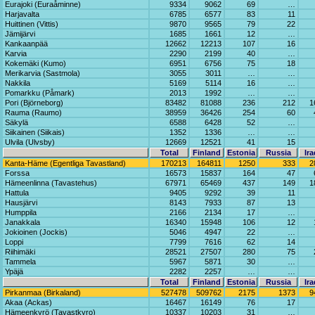
Eurajoki (Euraåminne)
9334
9062
69
…
Harjavalta
6785
6577
83
11
Huittinen (Vittis)
9870
9565
79
22
Jämijärvi
1685
1661
12
…
Kankaanpää
12662
12213
107
16
Karvia
2290
2199
40
…
Kokemäki (Kumo)
6951
6756
75
18
Merikarvia (Sastmola)
3055
3011
…
…
Nakkila
5169
5114
16
…
Pomarkku (Påmark)
2013
1992
…
…
Pori (Björneborg)
83482
81088
236
212
1
Rauma (Raumo)
38959
36426
254
60
Säkylä
6588
6428
52
…
Siikainen (Siikais)
1352
1336
…
…
Ulvila (Ulvsby)
12669
12521
41
15
Total
Finland
Estonia
Russia
Ira
Kanta-Häme (Egentliga Tavastland)
170213
164811
1250
333
2
Forssa
16573
15837
164
47
Hämeenlinna (Tavastehus)
67971
65469
437
149
1
Hattula
9405
9292
39
11
Hausjärvi
8143
7933
87
13
Humppila
2166
2134
17
…
Janakkala
16340
15948
106
12
Jokioinen (Jockis)
5046
4947
22
…
Loppi
7799
7616
62
14
Riihimäki
28521
27507
280
75
Tammela
5967
5871
30
…
Ypäjä
2282
2257
…
…
Total
Finland
Estonia
Russia
Ira
Pirkanmaa (Birkaland)
527478
509762
2175
1373
9
Akaa (Ackas)
16467
16149
76
17
Hämeenkyrö (Tavastkyro)
10337
10203
31
…