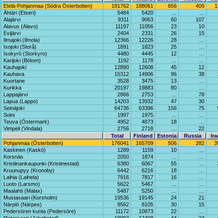
Etelä-Pohjanmaa (Södra Österbotten)
191762
188061
656
409
1
Ähtäri (Etseri)
5484
5420
…
…
Alajärvi
9311
9063
60
107
Alavus (Alavo)
11197
11056
23
10
Evijärvi
2404
2331
26
15
Ilmajoki (Ilmola)
12366
12226
28
…
Isojoki (Storå)
1891
1823
25
…
Isokyrö (Storkyro)
4480
4445
12
…
Karijoki (Bötom)
1192
1178
…
…
Kauhajoki
12890
12608
45
12
Kauhava
15312
14906
96
38
Kuortane
3528
3475
13
…
Kurikka
20197
19883
80
…
Lappajärvi
2866
2753
…
78
Lapua (Lappo)
14203
13932
47
30
Seinäjoki
64736
63396
156
75
Soini
1997
1975
…
…
Teuva (Östermark)
4952
4873
18
…
Vimpeli (Vindala)
2756
2718
…
22
Total
Finland
Estonia
Russia
Ira
Pohjanmaa (Österbotten)
176041
165709
506
282
3
Kaskinen (Kaskö)
1289
1159
10
…
Korsnäs
2050
1874
…
…
Kristiinankaupunki (Kristinestad)
6380
6067
55
…
Kruunupyy (Kronoby)
6442
6216
18
…
Laihia (Laihela)
7916
7817
16
…
Luoto (Larsmo)
5622
5467
…
…
Maalahti (Malax)
5487
5250
…
…
Mustasaari (Korsholm)
19536
19145
24
21
Närpiö (Närpes)
9562
8105
30
15
Pedersören kunta (Pedersöre)
11172
10873
22
…