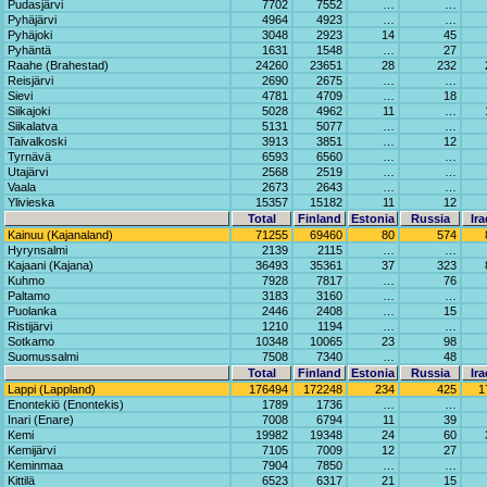
Pudasjärvi
7702
7552
…
…
Pyhäjärvi
4964
4923
…
…
Pyhäjoki
3048
2923
14
45
Pyhäntä
1631
1548
…
27
Raahe (Brahestad)
24260
23651
28
232
Reisjärvi
2690
2675
…
…
Sievi
4781
4709
…
18
Siikajoki
5028
4962
11
…
Siikalatva
5131
5077
…
…
Taivalkoski
3913
3851
…
12
Tyrnävä
6593
6560
…
…
Utajärvi
2568
2519
…
…
Vaala
2673
2643
…
…
Ylivieska
15357
15182
11
12
Total
Finland
Estonia
Russia
Ira
Kainuu (Kajanaland)
71255
69460
80
574
Hyrynsalmi
2139
2115
…
…
Kajaani (Kajana)
36493
35361
37
323
Kuhmo
7928
7817
…
76
Paltamo
3183
3160
…
…
Puolanka
2446
2408
…
15
Ristijärvi
1210
1194
…
…
Sotkamo
10348
10065
23
98
Suomussalmi
7508
7340
…
48
Total
Finland
Estonia
Russia
Ira
Lappi (Lappland)
176494
172248
234
425
1
Enontekiö (Enontekis)
1789
1736
…
…
Inari (Enare)
7008
6794
11
39
Kemi
19982
19348
24
60
Kemijärvi
7105
7009
12
27
Keminmaa
7904
7850
…
…
Kittilä
6523
6317
21
15