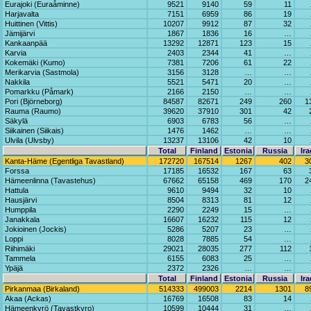
Eurajoki (Euraåminne)
9521
9140
59
11
Harjavalta
7151
6959
86
19
Huittinen (Vittis)
10207
9912
87
32
Jämijärvi
1867
1836
16
…
Kankaanpää
13292
12871
123
15
Karvia
2403
2344
41
…
Kokemäki (Kumo)
7381
7206
61
22
Merikarvia (Sastmola)
3156
3128
…
…
Nakkila
5521
5471
20
…
Pomarkku (Påmark)
2166
2150
…
…
Pori (Björneborg)
84587
82671
249
260
1
Rauma (Raumo)
39620
37910
301
42
Säkylä
6903
6783
56
…
Siikainen (Siikais)
1476
1462
…
…
Ulvila (Ulvsby)
13237
13106
42
10
Total
Finland
Estonia
Russia
Ira
Kanta-Häme (Egentliga Tavastland)
172720
167514
1267
402
3
Forssa
17185
16532
167
63
Hämeenlinna (Tavastehus)
67662
65158
469
170
2
Hattula
9610
9494
32
10
Hausjärvi
8504
8313
81
12
Humppila
2290
2249
15
…
Janakkala
16607
16232
115
12
Jokioinen (Jockis)
5286
5207
23
…
Loppi
8028
7885
54
…
Riihimäki
29021
28035
277
112
Tammela
6155
6083
25
…
Ypäjä
2372
2326
…
…
Total
Finland
Estonia
Russia
Ira
Pirkanmaa (Birkaland)
514333
499003
2214
1301
8
Akaa (Ackas)
16769
16508
83
14
Hämeenkyrö (Tavastkyro)
10599
10444
31
…