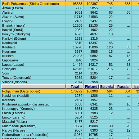
Etelä-Pohjanmaa (Södra Österbotten)
195583
192397
745
383
Ähtäri (Etseri)
5906
5855
11
…
Alajärvi
9831
9642
63
68
Alavus (Alavo)
11713
11583
22
…
Evijärvi
2499
2437
21
…
Ilmajoki (Ilmola)
12205
12130
25
…
Isojoki (Storå)
2032
1962
22
…
Isokyrö (Storkyro)
4673
4637
10
…
Karijoki (Bötom)
1329
1316
…
…
Kauhajoki
13610
13347
46
…
Kauhava
16278
15896
120
35
Kuortane
3637
3585
15
…
Kurikka
21203
20882
87
13
Lappajärvi
3140
3024
…
84
Lapua (Lappo)
14494
14217
51
63
Seinäjoki
62676
61617
216
72
Soini
2114
2105
…
…
Teuva (Östermark)
5269
5204
17
…
Vimpeli (Vindala)
2974
2958
…
…
Total
Finland
Estonia
Russia
Ira
Pohjanmaa (Österbotten)
176272
166908
594
304
3
Kaskinen (Kaskö)
1274
1206
12
…
Korsnäs
2154
1957
…
…
Kristiinankaupunki (Kristinestad)
6638
6341
64
16
Kruunupyy (Kronoby)
6531
6335
23
…
Laihia (Laihela)
8051
7983
12
…
Luoto (Larsmo)
5264
5125
…
…
Maalahti (Malax)
5477
5217
…
…
Mustasaari (Korsholm)
19384
19008
30
20
Närpiö (Närpes)
9507
8303
42
12
Pedersören kunta (Pedersöre)
11084
10795
17
…