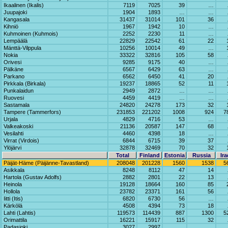
Ikaalinen (Ikalis)
7119
7025
39
…
Juupajoki
1904
1893
…
…
Kangasala
31437
31014
101
36
Kihniö
1967
1942
10
…
Kuhmoinen (Kuhmois)
2252
2230
11
…
Lempäälä
22829
22542
61
22
Mänttä-Vilppula
10256
10014
49
…
Nokia
33322
32816
105
58
Orivesi
9285
9175
40
…
Pälkäne
6567
6429
63
…
Parkano
6562
6450
41
20
Pirkkala (Birkala)
19237
18865
52
11
Punkalaidun
2949
2872
…
…
Ruovesi
4459
4419
…
…
Sastamala
24820
24278
173
32
Tampere (Tammerfors)
231853
221202
1008
924
7
Urjala
4829
4716
53
…
Valkeakoski
21136
20587
147
68
Vesilahti
4460
4398
18
…
Virrat (Virdois)
6844
6715
39
37
Ylöjärvi
32878
32469
70
32
Total
Finland
Estonia
Russia
Ira
Päijät-Häme (Päijänne-Tavastland)
208048
201228
1560
1538
5
Asikkala
8248
8112
47
14
Hartola (Gustav Adolfs)
2882
2801
22
13
Heinola
19128
18664
160
85
Hollola
23782
23371
161
56
Iitti (Itis)
6820
6730
56
…
Kärkölä
4508
4394
73
18
Lahti (Lahtis)
119573
114439
887
1300
5
Orimattila
16221
15917
115
32
Padasjoki
3027
2997
…
…