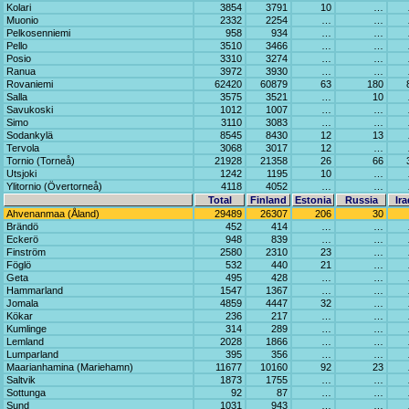
Kolari
3854
3791
10
…
Muonio
2332
2254
…
…
Pelkosenniemi
958
934
…
…
Pello
3510
3466
…
…
Posio
3310
3274
…
…
Ranua
3972
3930
…
…
Rovaniemi
62420
60879
63
180
Salla
3575
3521
…
10
Savukoski
1012
1007
…
…
Simo
3110
3083
…
…
Sodankylä
8545
8430
12
13
Tervola
3068
3017
12
…
Tornio (Torneå)
21928
21358
26
66
Utsjoki
1242
1195
10
…
Ylitornio (Övertorneå)
4118
4052
…
…
Total
Finland
Estonia
Russia
Ira
Ahvenanmaa (Åland)
29489
26307
206
30
Brändö
452
414
…
…
Eckerö
948
839
…
…
Finström
2580
2310
23
…
Föglö
532
440
21
…
Geta
495
428
…
…
Hammarland
1547
1367
…
…
Jomala
4859
4447
32
…
Kökar
236
217
…
…
Kumlinge
314
289
…
…
Lemland
2028
1866
…
…
Lumparland
395
356
…
…
Maarianhamina (Mariehamn)
11677
10160
92
23
Saltvik
1873
1755
…
…
Sottunga
92
87
…
…
Sund
1031
943
…
…