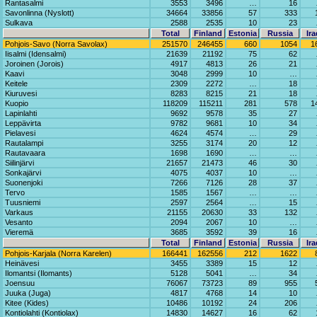
Rantasalmi
3553
3496
…
16
Savonlinna (Nyslott)
34664
33856
57
333
Sulkava
2588
2535
10
23
Total
Finland
Estonia
Russia
Ira
Pohjois-Savo (Norra Savolax)
251570
246455
660
1054
1
Iisalmi (Idensalmi)
21639
21192
75
62
Joroinen (Jorois)
4917
4813
26
21
Kaavi
3048
2999
10
…
Keitele
2309
2272
…
18
Kiuruvesi
8283
8215
21
18
Kuopio
118209
115211
281
578
1
Lapinlahti
9692
9578
35
27
Leppävirta
9782
9681
10
34
Pielavesi
4624
4574
…
29
Rautalampi
3255
3174
20
12
Rautavaara
1698
1690
…
…
Siilinjärvi
21657
21473
46
30
Sonkajärvi
4075
4037
10
…
Suonenjoki
7266
7126
28
37
Tervo
1585
1567
…
…
Tuusniemi
2597
2564
…
15
Varkaus
21155
20630
33
132
Vesanto
2094
2067
10
…
Vieremä
3685
3592
39
16
Total
Finland
Estonia
Russia
Ira
Pohjois-Karjala (Norra Karelen)
166441
162556
212
1622
Heinävesi
3455
3389
15
12
Ilomantsi (Ilomants)
5128
5041
…
34
Joensuu
76067
73723
89
955
Juuka (Juga)
4817
4768
14
10
Kitee (Kides)
10486
10192
24
206
Kontiolahti (Kontiolax)
14830
14627
16
62