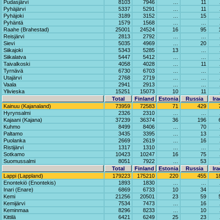
Pudasjärvi
8103
7946
…
11
Pyhäjärvi
5337
5291
…
11
Pyhäjoki
3189
3152
…
15
Pyhäntä
1579
1568
…
…
Raahe (Brahestad)
25001
24524
16
95
Reisjärvi
2813
2792
…
…
Sievi
5035
4969
…
20
Siikajoki
5343
5285
13
…
Siikalatva
5447
5412
…
…
Taivalkoski
4058
4028
…
11
Tyrnävä
6730
6703
…
…
Utajärvi
2768
2719
…
…
Vaala
2941
2913
…
…
Ylivieska
15251
15073
10
11
Total
Finland
Estonia
Russia
Ira
Kainuu (Kajanaland)
73959
72583
71
429
Hyrynsalmi
2326
2310
…
…
Kajaani (Kajana)
37239
36374
36
196
Kuhmo
8499
8406
…
70
Paltamo
3435
3395
…
13
Puolanka
2669
2619
…
16
Ristijärvi
1317
1310
…
…
Sotkamo
10423
10247
16
75
Suomussalmi
8051
7922
…
53
Total
Finland
Estonia
Russia
Ira
Lappi (Lappland)
179223
175210
220
455
1
Enontekiö (Enontekis)
1893
1830
…
…
Inari (Enare)
6869
6733
10
34
Kemi
21256
20501
23
59
Kemijärvi
7534
7473
…
16
Keminmaa
8296
8233
…
10
Kittilä
6421
6249
25
23