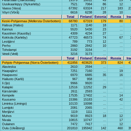
Pietarsaari (Jakobstad)
19379
18012
49
29
Uusikaarlepyy (Nykarleby)
7521
7064
86
12
Vaasa (Vasa)
67392
63324
217
183
2
Vöyri (Vörå)
6616
6238
28
10
Total
Finland
Estonia
Russia
Ira
Keski-Pohjanmaa (Mellersta Österbotten)
68780
67319
179
80
Halsua (Halso)
1171
1140
18
…
Kannus
5520
5430
23
…
Kaustinen (Kaustby)
4309
4234
27
…
Kokkola (Karleby)
47723
46573
74
67
Lestijärvi
789
773
12
…
Perho
2860
2842
10
…
Toholampi
3192
3154
…
…
Veteli (Vetil)
3216
3173
…
…
Total
Finland
Estonia
Russia
Ira
Pohjois-Pohjanmaa (Norra Österbotten)
411856
403625
373
824
4
Alavieska
2610
2594
…
…
Haapajärvi
7251
7160
…
19
Haapavesi
6970
6885
35
16
Hailuoto (Karlö)
967
958
…
…
Ii (Ijo)
9966
9920
…
…
Kalajoki
12516
12252
29
…
Kärsämäki
2611
2593
…
…
Kempele
17535
17402
…
14
Kuusamo
15386
15183
…
42
Liminka (Limingo)
10133
10098
…
…
Lumijoki
2081
2065
…
…
Merijärvi
1119
1111
…
…
Muhos
9019
8923
18
12
Nivala
10815
10747
…
17
Oulainen
7472
7417
…
12
Oulu (Uleåborg)
201810
195942
142
460
3