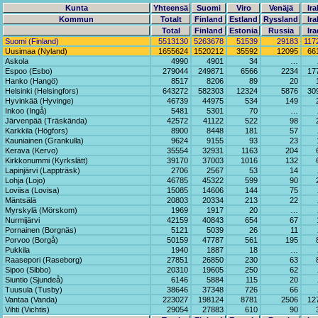
Kunta
Yhteensä
Suomi
Viro
Venäjä
Ira
Kommun
Totalt
Finland
Estland
Ryssland
Ira
Total
Finland
Estonia
Russia
Ira
Suomi (Finland)
5513130
5263678
51539
29183
117
Uusimaa (Nyland)
1655624
1520212
35592
12095
66
Askola
4990
4901
34
…
Espoo (Esbo)
279044
249871
6566
2234
17
Hanko (Hangö)
8517
8206
89
20
Helsinki (Helsingfors)
643272
582303
12324
5876
30
Hyvinkää (Hyvinge)
46739
44975
534
149
Inkoo (Ingå)
5481
5301
70
…
Järvenpää (Träskända)
42572
41122
522
98
Karkkila (Högfors)
8900
8448
181
57
Kauniainen (Grankulla)
9624
9155
93
23
Kerava (Kervo)
35554
32931
1163
204
Kirkkonummi (Kyrkslätt)
39170
37003
1016
132
Lapinjärvi (Lappträsk)
2706
2567
53
14
Lohja (Lojo)
46785
45322
599
90
Loviisa (Lovisa)
15085
14606
144
75
Mäntsälä
20803
20334
213
22
Myrskylä (Mörskom)
1969
1917
20
…
Nurmijärvi
42159
40843
654
67
Pornainen (Borgnäs)
5121
5039
26
11
Porvoo (Borgå)
50159
47787
561
195
Pukkila
1940
1887
18
…
Raasepori (Raseborg)
27851
26850
230
63
Sipoo (Sibbo)
20310
19605
250
62
Siuntio (Sjundeå)
6146
5884
115
20
Tuusula (Tusby)
38646
37348
726
66
Vantaa (Vanda)
223027
198124
8781
2506
12
Vihti (Vichtis)
29054
27883
610
90