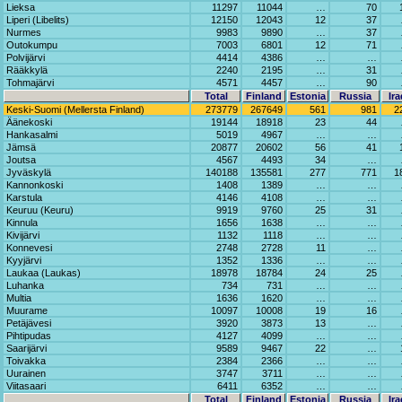
Lieksa
11297
11044
…
70
Liperi (Libelits)
12150
12043
12
37
Nurmes
9983
9890
…
37
Outokumpu
7003
6801
12
71
Polvijärvi
4414
4386
…
…
Rääkkylä
2240
2195
…
31
Tohmajärvi
4571
4457
…
90
Total
Finland
Estonia
Russia
Ira
Keski-Suomi (Mellersta Finland)
273779
267649
561
981
2
Äänekoski
19144
18918
23
44
Hankasalmi
5019
4967
…
…
Jämsä
20877
20602
56
41
Joutsa
4567
4493
34
…
Jyväskylä
140188
135581
277
771
1
Kannonkoski
1408
1389
…
…
Karstula
4146
4108
…
…
Keuruu (Keuru)
9919
9760
25
31
Kinnula
1656
1638
…
…
Kivijärvi
1132
1118
…
…
Konnevesi
2748
2728
11
…
Kyyjärvi
1352
1336
…
…
Laukaa (Laukas)
18978
18784
24
25
Luhanka
734
731
…
…
Multia
1636
1620
…
…
Muurame
10097
10008
19
16
Petäjävesi
3920
3873
13
…
Pihtipudas
4127
4099
…
…
Saarijärvi
9589
9467
22
…
Toivakka
2384
2366
…
…
Uurainen
3747
3711
…
…
Viitasaari
6411
6352
…
…
Total
Finland
Estonia
Russia
Ira