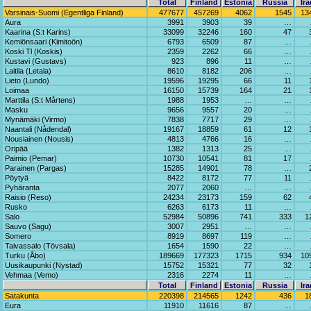
Total
Finland
Estonia
Russia
Ira
Varsinais-Suomi (Egentliga Finland)
477677
457269
4062
1545
13
Aura
3991
3903
39
…
Kaarina (S:t Karins)
33099
32246
160
47
Kemiönsaari (Kimitoön)
6793
6509
87
…
Koski Tl (Koskis)
2359
2262
66
…
Kustavi (Gustavs)
923
896
11
…
Laitila (Letala)
8610
8182
206
…
Lieto (Lundo)
19596
19295
66
11
Loimaa
16150
15739
164
21
Marttila (S:t Mårtens)
1988
1953
…
…
Masku
9656
9557
20
…
Mynämäki (Virmo)
7838
7717
29
…
Naantali (Nådendal)
19167
18859
61
12
Nousiainen (Nousis)
4813
4766
16
…
Oripää
1382
1313
25
…
Paimio (Pemar)
10730
10541
81
17
Parainen (Pargas)
15285
14901
78
…
Pöytyä
8422
8172
77
11
Pyhäranta
2077
2060
…
…
Raisio (Reso)
24234
23173
159
62
Rusko
6263
6173
11
…
Salo
52984
50896
741
333
1
Sauvo (Sagu)
3007
2951
…
…
Somero
8919
8697
119
…
Taivassalo (Tövsala)
1654
1590
22
…
Turku (Åbo)
189669
177323
1715
934
10
Uusikaupunki (Nystad)
15752
15321
77
32
Vehmaa (Vemo)
2316
2274
11
…
Total
Finland
Estonia
Russia
Ira
Satakunta
220398
214565
1242
436
1
Eura
11910
11616
87
…