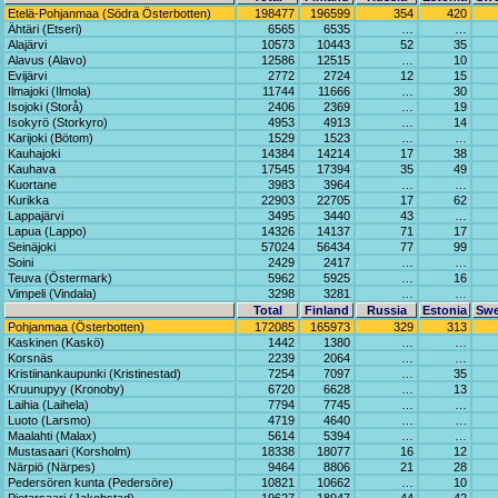
Etelä-Pohjanmaa (Södra Österbotten)
198477
196599
354
420
Ähtäri (Etseri)
6565
6535
…
…
Alajärvi
10573
10443
52
35
Alavus (Alavo)
12586
12515
…
10
Evijärvi
2772
2724
12
15
Ilmajoki (Ilmola)
11744
11666
…
30
Isojoki (Storå)
2406
2369
…
19
Isokyrö (Storkyro)
4953
4913
…
14
Karijoki (Bötom)
1529
1523
…
…
Kauhajoki
14384
14214
17
38
Kauhava
17545
17394
35
49
Kuortane
3983
3964
…
…
Kurikka
22903
22705
17
62
Lappajärvi
3495
3440
43
…
Lapua (Lappo)
14326
14137
71
17
Seinäjoki
57024
56434
77
99
Soini
2429
2417
…
…
Teuva (Östermark)
5962
5925
…
16
Vimpeli (Vindala)
3298
3281
…
…
Total
Finland
Russia
Estonia
Sw
Pohjanmaa (Österbotten)
172085
165973
329
313
Kaskinen (Kaskö)
1442
1380
…
…
Korsnäs
2239
2064
…
…
Kristiinankaupunki (Kristinestad)
7254
7097
…
35
Kruunupyy (Kronoby)
6720
6628
…
13
Laihia (Laihela)
7794
7745
…
…
Luoto (Larsmo)
4719
4640
…
…
Maalahti (Malax)
5614
5394
…
…
Mustasaari (Korsholm)
18338
18077
16
12
Närpiö (Närpes)
9464
8806
21
28
Pedersören kunta (Pedersöre)
10821
10662
…
10