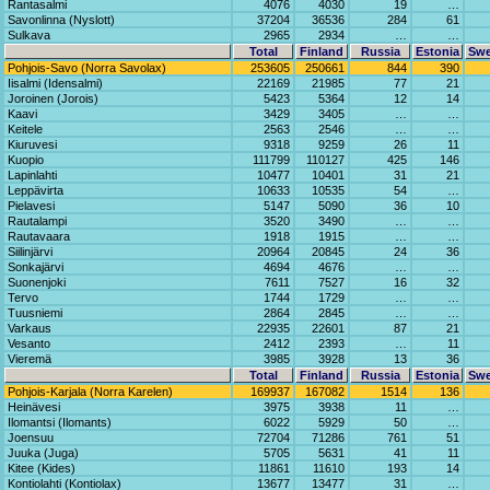
Rantasalmi
4076
4030
19
…
Savonlinna (Nyslott)
37204
36536
284
61
Sulkava
2965
2934
…
…
Total
Finland
Russia
Estonia
Sw
Pohjois-Savo (Norra Savolax)
253605
250661
844
390
Iisalmi (Idensalmi)
22169
21985
77
21
Joroinen (Jorois)
5423
5364
12
14
Kaavi
3429
3405
…
…
Keitele
2563
2546
…
…
Kiuruvesi
9318
9259
26
11
Kuopio
111799
110127
425
146
Lapinlahti
10477
10401
31
21
Leppävirta
10633
10535
54
…
Pielavesi
5147
5090
36
10
Rautalampi
3520
3490
…
…
Rautavaara
1918
1915
…
…
Siilinjärvi
20964
20845
24
36
Sonkajärvi
4694
4676
…
…
Suonenjoki
7611
7527
16
32
Tervo
1744
1729
…
…
Tuusniemi
2864
2845
…
…
Varkaus
22935
22601
87
21
Vesanto
2412
2393
…
11
Vieremä
3985
3928
13
36
Total
Finland
Russia
Estonia
Sw
Pohjois-Karjala (Norra Karelen)
169937
167082
1514
136
Heinävesi
3975
3938
11
…
Ilomantsi (Ilomants)
6022
5929
50
…
Joensuu
72704
71286
761
51
Juuka (Juga)
5705
5631
41
11
Kitee (Kides)
11861
11610
193
14
Kontiolahti (Kontiolax)
13677
13477
31
…