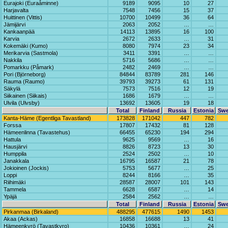
Eurajoki (Euraåminne)
9189
9095
10
27
Harjavalta
7548
7456
15
37
Huittinen (Vittis)
10700
10499
36
64
Jämijärvi
2063
2052
…
…
Kankaanpää
14113
13895
16
100
Karvia
2672
2633
…
31
Kokemäki (Kumo)
8080
7974
23
34
Merikarvia (Sastmola)
3411
3391
…
…
Nakkila
5716
5686
…
…
Pomarkku (Påmark)
2482
2469
…
…
Pori (Björneborg)
84844
83789
281
146
Rauma (Raumo)
39793
39273
61
131
Säkylä
7573
7516
12
19
Siikainen (Siikais)
1686
1679
…
…
Ulvila (Ulvsby)
13692
13605
19
18
Total
Finland
Russia
Estonia
Sw
Kanta-Häme (Egentliga Tavastland)
173828
171042
447
782
Forssa
17807
17432
81
128
Hämeenlinna (Tavastehus)
66455
65230
194
294
Hattula
9625
9569
…
16
Hausjärvi
8826
8723
13
30
Humppila
2524
2502
…
10
Janakkala
16795
16587
21
78
Jokioinen (Jockis)
5753
5677
…
25
Loppi
8244
8166
…
35
Riihimäki
28587
28007
101
143
Tammela
6628
6587
…
14
Ypäjä
2584
2562
…
…
Total
Finland
Russia
Estonia
Sw
Pirkanmaa (Birkaland)
488295
477615
1490
1453
Akaa (Ackas)
16858
16688
13
41
Hämeenkyrö (Tavastkyro)
10436
10361
…
24