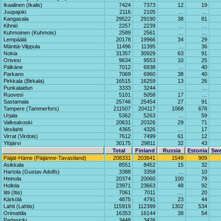
Ikaalinen (Ikalis)
7424
7373
12
19
Juupajoki
2116
2105
…
…
Kangasala
29522
29190
38
81
Kihniö
2257
2239
…
…
Kuhmoinen (Kuhmois)
2589
2561
…
…
Lempäälä
20178
19966
34
29
Mänttä-Vilppula
11496
11395
…
36
Nokia
31357
30929
63
91
Orivesi
9634
9553
10
25
Pälkäne
7012
6938
…
40
Parkano
7069
6960
38
40
Pirkkala (Birkala)
16515
16259
13
26
Punkalaidun
3333
3244
…
…
Ruovesi
5101
5058
17
…
Sastamala
25746
25454
27
91
Tampere (Tammerfors)
211507
204117
1068
678
Urjala
5362
5263
…
59
Valkeakoski
20631
20326
29
71
Vesilahti
4365
4326
…
17
Virrat (Virdois)
7612
7499
61
12
Ylöjärvi
30175
29811
32
43
Total
Finland
Russia
Estonia
Sw
Päijät-Häme (Päijänne-Tavastland)
208331
203641
1549
909
Asikkala
8551
8452
15
32
Hartola (Gustav Adolfs)
3388
3358
…
10
Heinola
20374
20060
100
79
Hollola
23971
23663
48
92
Iitti (Itis)
7061
7011
…
20
Kärkölä
4875
4791
23
44
Lahti (Lahtis)
115919
112399
1302
534
Orimattila
16353
16144
38
54
Padasjoki
3448
3426
…
…