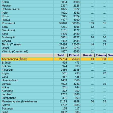
Kolari
3854
3808
…
…
Muonio
2377
2326
…
…
Pelkosenniemi
1025
1022
…
…
Pello
4021
3981
…
…
Posio
3945
3924
…
…
Ranua
4407
4390
…
…
Rovaniemi
59848
58636
169
31
Salla
4231
4195
12
…
Savukoski
1181
1177
…
…
Simo
3496
3480
…
…
Sodankylä
8801
8727
16
10
Tervola
3462
3435
…
10
Tornio (Torneå)
22426
22006
46
13
Utsjoki
1302
1275
…
…
Ylitornio (Övertorneå)
4807
4760
11
…
Total
Finland
Russia
Estonia
Sw
Ahvenanmaa (Åland)
27734
25469
43
130
Brändö
498
473
…
…
Eckerö
924
833
…
…
Finström
2486
2345
…
…
Föglö
561
499
…
22
Geta
457
428
…
…
Hammarland
1463
1366
…
…
Jomala
4022
3781
…
15
Kökar
261
244
…
…
Kumlinge
372
352
…
…
Lemland
1782
1660
…
…
Lumparland
391
363
…
…
Maarianhamina (Mariehamn)
11123
9929
36
63
Saltvik
1792
1685
…
…
Sottunga
125
117
…
…
Sund
1032
986
…
…