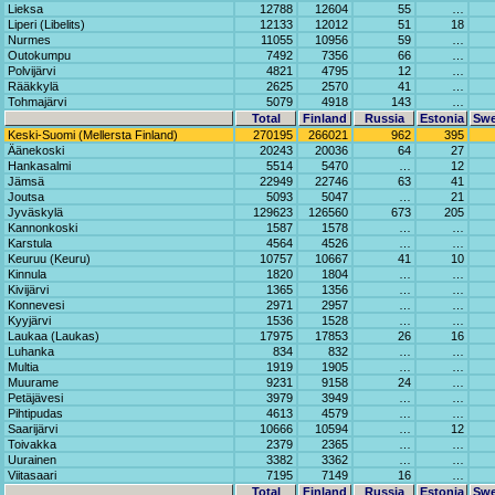
Lieksa
12788
12604
55
…
Liperi (Libelits)
12133
12012
51
18
Nurmes
11055
10956
59
…
Outokumpu
7492
7356
66
…
Polvijärvi
4821
4795
12
…
Rääkkylä
2625
2570
41
…
Tohmajärvi
5079
4918
143
…
Total
Finland
Russia
Estonia
Sw
Keski-Suomi (Mellersta Finland)
270195
266021
962
395
Äänekoski
20243
20036
64
27
Hankasalmi
5514
5470
…
12
Jämsä
22949
22746
63
41
Joutsa
5093
5047
…
21
Jyväskylä
129623
126560
673
205
Kannonkoski
1587
1578
…
…
Karstula
4564
4526
…
…
Keuruu (Keuru)
10757
10667
41
10
Kinnula
1820
1804
…
…
Kivijärvi
1365
1356
…
…
Konnevesi
2971
2957
…
…
Kyyjärvi
1536
1528
…
…
Laukaa (Laukas)
17975
17853
26
16
Luhanka
834
832
…
…
Multia
1919
1905
…
…
Muurame
9231
9158
24
…
Petäjävesi
3979
3949
…
…
Pihtipudas
4613
4579
…
…
Saarijärvi
10666
10594
…
12
Toivakka
2379
2365
…
…
Uurainen
3382
3362
…
…
Viitasaari
7195
7149
16
…
Total
Finland
Russia
Estonia
Sw