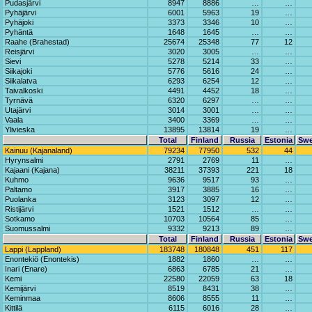
Pudasjärvi
8947
8886
…
…
Pyhäjärvi
6001
5963
19
…
Pyhäjoki
3373
3346
10
…
Pyhäntä
1648
1645
…
…
Raahe (Brahestad)
25674
25348
77
12
Reisjärvi
3020
3005
…
…
Sievi
5278
5214
33
…
Siikajoki
5776
5616
24
…
Siikalatva
6293
6254
12
…
Taivalkoski
4491
4452
18
…
Tyrnävä
6320
6297
…
…
Utajärvi
3014
3001
…
…
Vaala
3400
3369
…
…
Ylivieska
13895
13814
19
…
Total
Finland
Russia
Estonia
Sw
Kainuu (Kajanaland)
79234
77950
532
44
Hyrynsalmi
2791
2769
11
…
Kajaani (Kajana)
38211
37393
221
18
Kuhmo
9636
9517
93
…
Paltamo
3917
3885
16
…
Puolanka
3123
3097
12
…
Ristijärvi
1521
1512
…
…
Sotkamo
10703
10564
85
…
Suomussalmi
9332
9213
89
…
Total
Finland
Russia
Estonia
Sw
Lappi (Lappland)
183748
180848
451
117
Enontekiö (Enontekis)
1882
1860
…
…
Inari (Enare)
6863
6785
21
…
Kemi
22580
22059
63
18
Kemijärvi
8519
8431
38
…
Keminmaa
8606
8555
11
…
Kittilä
6115
6016
28
…