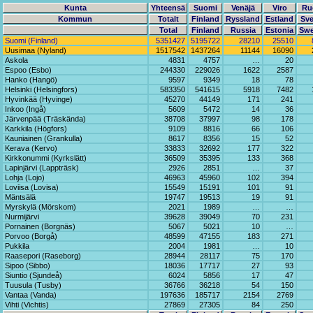
Kunta
Yhteensä
Suomi
Venäjä
Viro
Ru
Kommun
Totalt
Finland
Ryssland
Estland
Sve
Total
Finland
Russia
Estonia
Sw
Suomi (Finland)
5351427
5195722
28210
25510
Uusimaa (Nyland)
1517542
1437264
11144
16090
Askola
4831
4757
…
20
Espoo (Esbo)
244330
229026
1622
2587
Hanko (Hangö)
9597
9349
18
78
Helsinki (Helsingfors)
583350
541615
5918
7482
Hyvinkää (Hyvinge)
45270
44149
171
241
Inkoo (Ingå)
5609
5472
14
36
Järvenpää (Träskända)
38708
37997
98
178
Karkkila (Högfors)
9109
8816
66
106
Kauniainen (Grankulla)
8617
8356
15
52
Kerava (Kervo)
33833
32692
177
322
Kirkkonummi (Kyrkslätt)
36509
35395
133
368
Lapinjärvi (Lappträsk)
2926
2851
…
37
Lohja (Lojo)
46963
45960
102
394
Loviisa (Lovisa)
15549
15191
101
91
Mäntsälä
19747
19513
19
91
Myrskylä (Mörskom)
2021
1989
…
…
Nurmijärvi
39628
39049
70
231
Pornainen (Borgnäs)
5067
5021
10
…
Porvoo (Borgå)
48599
47155
183
271
Pukkila
2004
1981
…
10
Raasepori (Raseborg)
28944
28117
75
170
Sipoo (Sibbo)
18036
17717
27
93
Siuntio (Sjundeå)
6024
5856
17
47
Tuusula (Tusby)
36766
36218
54
150
Vantaa (Vanda)
197636
185717
2154
2769
Vihti (Vichtis)
27869
27305
84
250