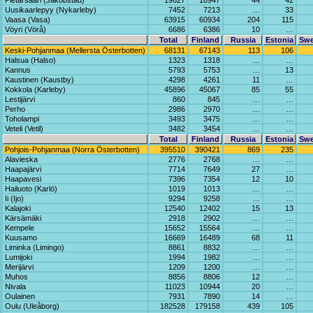
Pietarsaari (Jakobstad)
19627
18947
44
42
Uusikaarlepyy (Nykarleby)
7452
7213
…
33
Vaasa (Vasa)
63915
60934
204
115
Vöyri (Vörå)
6686
6386
10
…
Total
Finland
Russia
Estonia
Sw
Keski-Pohjanmaa (Mellersta Österbotten)
68131
67143
113
106
Halsua (Halso)
1323
1318
…
…
Kannus
5793
5753
…
13
Kaustinen (Kaustby)
4298
4261
11
…
Kokkola (Karleby)
45896
45067
85
55
Lestijärvi
860
845
…
…
Perho
2986
2970
…
…
Toholampi
3493
3475
…
…
Veteli (Vetil)
3482
3454
…
…
Total
Finland
Russia
Estonia
Sw
Pohjois-Pohjanmaa (Norra Österbotten)
395510
390421
869
235
Alavieska
2776
2768
…
…
Haapajärvi
7714
7649
27
…
Haapavesi
7396
7354
12
10
Hailuoto (Karlö)
1019
1013
…
…
Ii (Ijo)
9294
9258
…
…
Kalajoki
12540
12402
15
13
Kärsämäki
2918
2902
…
…
Kempele
15652
15564
…
…
Kuusamo
16669
16489
68
11
Liminka (Limingo)
8861
8832
…
…
Lumijoki
1994
1982
…
…
Merijärvi
1209
1200
…
…
Muhos
8856
8806
12
…
Nivala
11023
10944
20
…
Oulainen
7931
7890
14
…
Oulu (Uleåborg)
182528
179158
439
105