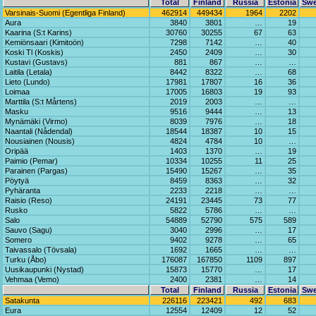
Total
Finland
Russia
Estonia
Sw
Varsinais-Suomi (Egentliga Finland)
462914
449434
1964
2202
Aura
3840
3801
…
19
Kaarina (S:t Karins)
30760
30255
67
63
Kemiönsaari (Kimitoön)
7298
7142
…
40
Koski Tl (Koskis)
2450
2409
…
30
Kustavi (Gustavs)
881
867
…
…
Laitila (Letala)
8442
8322
…
68
Lieto (Lundo)
17981
17807
16
36
Loimaa
17005
16803
19
93
Marttila (S:t Mårtens)
2019
2003
…
…
Masku
9516
9444
…
13
Mynämäki (Virmo)
8039
7976
…
18
Naantali (Nådendal)
18544
18387
10
15
Nousiainen (Nousis)
4824
4784
10
…
Oripää
1403
1370
…
19
Paimio (Pemar)
10334
10255
11
25
Parainen (Pargas)
15490
15267
…
35
Pöytyä
8459
8363
…
32
Pyhäranta
2233
2218
…
…
Raisio (Reso)
24191
23445
73
77
Rusko
5822
5786
…
…
Salo
54889
52790
575
589
Sauvo (Sagu)
3040
2996
…
17
Somero
9402
9278
…
65
Taivassalo (Tövsala)
1692
1665
…
…
Turku (Åbo)
176087
167850
1109
897
Uusikaupunki (Nystad)
15873
15770
…
17
Vehmaa (Vemo)
2400
2381
…
14
Total
Finland
Russia
Estonia
Sw
Satakunta
226116
223421
492
683
Eura
12554
12409
12
52