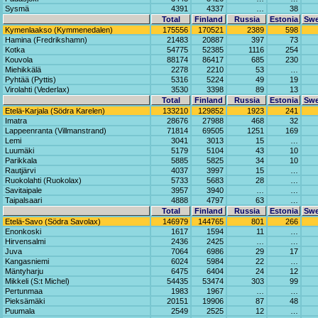
Sysmä
4391
4337
…
38
Total
Finland
Russia
Estonia
Sw
Kymenlaakso (Kymmenedalen)
175556
170521
2389
598
Hamina (Fredrikshamn)
21483
20887
397
73
Kotka
54775
52385
1116
254
Kouvola
88174
86417
685
230
Miehikkälä
2278
2210
53
…
Pyhtää (Pyttis)
5316
5224
49
19
Virolahti (Vederlax)
3530
3398
89
13
Total
Finland
Russia
Estonia
Sw
Etelä-Karjala (Södra Karelen)
133210
129852
1923
241
Imatra
28676
27988
468
32
Lappeenranta (Villmanstrand)
71814
69505
1251
169
Lemi
3041
3013
15
…
Luumäki
5179
5104
43
10
Parikkala
5885
5825
34
10
Rautjärvi
4037
3997
15
…
Ruokolahti (Ruokolax)
5733
5683
28
…
Savitaipale
3957
3940
…
…
Taipalsaari
4888
4797
63
…
Total
Finland
Russia
Estonia
Sw
Etelä-Savo (Södra Savolax)
146979
144765
801
266
Enonkoski
1617
1594
11
…
Hirvensalmi
2436
2425
…
…
Juva
7064
6986
29
17
Kangasniemi
6024
5984
22
…
Mäntyharju
6475
6404
24
12
Mikkeli (S:t Michel)
54435
53474
303
99
Pertunmaa
1983
1967
…
…
Pieksämäki
20151
19906
87
48
Puumala
2549
2525
12
…