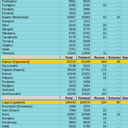
Pudasjärvi
9561
9533
…
…
Pyhäjärvi
6285
6256
10
…
Pyhäjoki
3502
3486
…
…
Pyhäntä
1820
1819
…
…
Raahe (Brahestad)
25907
25683
42
10
Reisjärvi
3127
3112
…
…
Sievi
5210
5166
26
…
Siikajoki
5830
5775
15
…
Siikalatva
6782
6762
10
…
Taivalkoski
4779
4742
21
…
Tyrnävä
5616
5599
…
…
Utajärvi
3231
3219
…
…
Vaala
3751
3732
…
…
Ylivieska
13343
13300
11
…
Total
Finland
Russia
Estonia
Sw
Kainuu (Kajanaland)
82214
81248
464
28
Hyrynsalmi
3148
3124
12
…
Kajaani (Kajana)
38318
37752
173
…
Kuhmo
10449
10331
91
…
Paltamo
4219
4189
19
…
Puolanka
3472
3458
…
…
Ristijärvi
1659
1654
…
…
Sotkamo
10701
10625
51
…
Suomussalmi
10248
10115
110
…
Total
Finland
Russia
Estonia
Sw
Lappi (Lappland)
186443
184478
420
80
Enontekiö (Enontekis)
1998
1974
…
…
Inari (Enare)
7084
7026
15
…
Kemi
22907
22596
68
13
Kemijärvi
9529
9469
24
…
Keminmaa
8863
8826
11
…
Kittilä
5833
5789
19
…