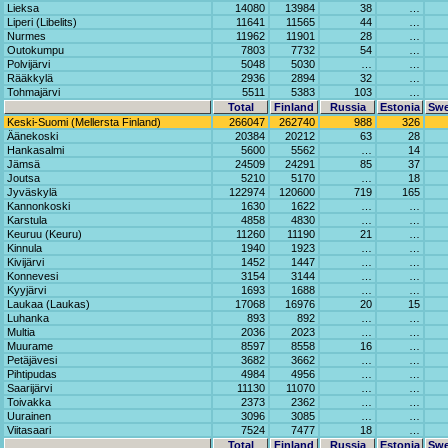
Lieksa
14080
13984
38
…
Liperi (Libelits)
11641
11565
44
…
Nurmes
11962
11901
28
…
Outokumpu
7803
7732
54
…
Polvijärvi
5048
5030
…
…
Rääkkylä
2936
2894
32
…
Tohmajärvi
5511
5383
103
…
Total
Finland
Russia
Estonia
Sw
Keski-Suomi (Mellersta Finland)
266047
262740
988
326
Äänekoski
20384
20212
63
28
Hankasalmi
5600
5562
…
14
Jämsä
24509
24291
85
37
Joutsa
5210
5170
…
18
Jyväskylä
122974
120600
719
165
Kannonkoski
1630
1622
…
…
Karstula
4858
4830
…
…
Keuruu (Keuru)
11260
11190
21
…
Kinnula
1940
1923
…
…
Kivijärvi
1452
1447
…
…
Konnevesi
3154
3144
…
…
Kyyjärvi
1693
1688
…
…
Laukaa (Laukas)
17068
16976
20
15
Luhanka
893
892
…
…
Multia
2036
2023
…
…
Muurame
8597
8558
16
…
Petäjävesi
3682
3662
…
…
Pihtipudas
4984
4956
…
…
Saarijärvi
11130
11070
…
…
Toivakka
2373
2362
…
…
Uurainen
3096
3085
…
…
Viitasaari
7524
7477
18
…
Total
Finland
Russia
Estonia
Sw