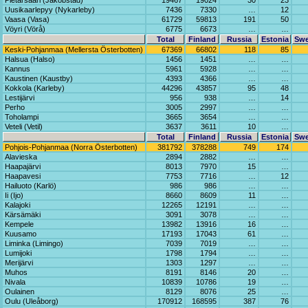
Pietarsaari (Jakobstad)
19467
19024
30
23
Uusikaarlepyy (Nykarleby)
7436
7330
…
12
Vaasa (Vasa)
61729
59813
191
50
Vöyri (Vörå)
6775
6673
…
…
Total
Finland
Russia
Estonia
Sw
Keski-Pohjanmaa (Mellersta Österbotten)
67369
66802
118
85
Halsua (Halso)
1456
1451
…
…
Kannus
5961
5928
…
…
Kaustinen (Kaustby)
4393
4366
…
…
Kokkola (Karleby)
44296
43857
95
48
Lestijärvi
956
938
…
14
Perho
3005
2997
…
…
Toholampi
3665
3654
…
…
Veteli (Vetil)
3637
3611
10
…
Total
Finland
Russia
Estonia
Sw
Pohjois-Pohjanmaa (Norra Österbotten)
381792
378288
749
174
Alavieska
2894
2882
…
…
Haapajärvi
8013
7970
15
…
Haapavesi
7753
7716
…
12
Hailuoto (Karlö)
986
986
…
…
Ii (Ijo)
8660
8609
11
…
Kalajoki
12265
12191
…
…
Kärsämäki
3091
3078
…
…
Kempele
13982
13916
16
…
Kuusamo
17193
17043
61
…
Liminka (Limingo)
7039
7019
…
…
Lumijoki
1798
1794
…
…
Merijärvi
1303
1297
…
…
Muhos
8191
8146
20
…
Nivala
10839
10786
19
…
Oulainen
8129
8076
25
…
Oulu (Uleåborg)
170912
168595
387
76