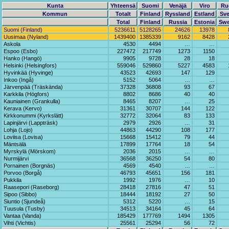
Kunta
Yhteensä
Suomi
Venäjä
Viro
Ru
Kommun
Totalt
Finland
Ryssland
Estland
Sve
Total
Finland
Russia
Estonia
Sw
Suomi (Finland)
5236611
5128265
24626
13978
Uusimaa (Nyland)
1439400
1385339
9162
8428
Askola
4530
4494
…
…
Espoo (Esbo)
227472
217749
1273
1150
Hanko (Hangö)
9905
9728
28
18
Helsinki (Helsingfors)
559046
529860
5227
4583
Hyvinkää (Hyvinge)
43523
42693
147
129
Inkoo (Ingå)
5152
5064
…
…
Järvenpää (Träskända)
37328
36808
93
67
Karkkila (Högfors)
8802
8686
40
40
Kauniainen (Grankulla)
8465
8207
…
25
Kerava (Kervo)
31361
30707
144
122
Kirkkonummi (Kyrkslätt)
32772
32064
83
133
Lapinjärvi (Lappträsk)
2979
2926
…
31
Lohja (Lojo)
44863
44290
108
177
Loviisa (Lovisa)
15668
15412
79
44
Mäntsälä
17899
17764
18
54
Myrskylä (Mörskom)
2036
2015
…
…
Nurmijärvi
36568
36250
54
80
Pornainen (Borgnäs)
4569
4540
…
…
Porvoo (Borgå)
46793
45651
156
181
Pukkila
1992
1976
…
10
Raasepori (Raseborg)
28418
27816
47
51
Sipoo (Sibbo)
18444
18192
27
50
Siuntio (Sjundeå)
5312
5220
…
15
Tuusula (Tusby)
34513
34164
45
64
Vantaa (Vanda)
185429
177769
1494
1305
Vihti (Vichtis)
25561
25294
56
72