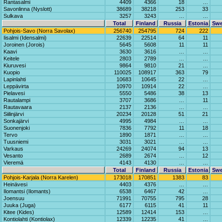
Rantasalmi
4409
4366
18
…
Savonlinna (Nyslott)
38689
38218
253
33
Sulkava
3257
3243
…
…
Total
Finland
Russia
Estonia
Sw
Pohjois-Savo (Norra Savolax)
256740
254795
724
222
Iisalmi (Idensalmi)
22639
22514
64
11
Joroinen (Jorois)
5645
5608
11
11
Kaavi
3630
3616
…
…
Keitele
2803
2789
…
…
Kiuruvesi
9864
9810
21
…
Kuopio
110025
108917
363
79
Lapinlahti
10683
10645
22
…
Leppävirta
10970
10914
22
…
Pielavesi
5550
5486
38
13
Rautalampi
3707
3686
…
11
Rautavaara
2137
2136
…
…
Siilinjärvi
20234
20128
51
21
Sonkajärvi
4995
4984
…
…
Suonenjoki
7836
7792
11
18
Tervo
1890
1871
…
…
Tuusniemi
3031
3021
…
…
Varkaus
24269
24074
94
13
Vesanto
2689
2674
…
12
Vieremä
4143
4130
…
…
Total
Finland
Russia
Estonia
Sw
Pohjois-Karjala (Norra Karelen)
173018
170851
1383
83
Heinävesi
4403
4376
…
…
Ilomantsi (Ilomants)
6538
6467
42
…
Joensuu
71991
70755
795
28
Juuka (Juga)
6177
6115
41
11
Kitee (Kides)
12589
12414
153
…
Kontiolahti (Kontiolax)
12339
12235
41
…