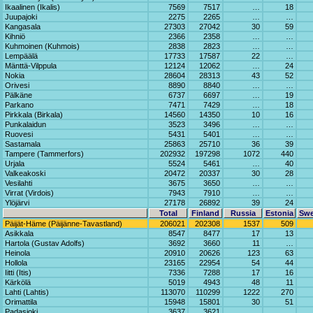
Ikaalinen (Ikalis)
7569
7517
…
18
Juupajoki
2275
2265
…
…
Kangasala
27303
27042
30
59
Kihniö
2366
2358
…
…
Kuhmoinen (Kuhmois)
2838
2823
…
…
Lempäälä
17733
17587
22
…
Mänttä-Vilppula
12124
12062
…
24
Nokia
28604
28313
43
52
Orivesi
8890
8840
…
…
Pälkäne
6737
6697
…
19
Parkano
7471
7429
…
18
Pirkkala (Birkala)
14560
14350
10
16
Punkalaidun
3523
3496
…
…
Ruovesi
5431
5401
…
…
Sastamala
25863
25710
36
39
Tampere (Tammerfors)
202932
197298
1072
440
Urjala
5524
5461
…
40
Valkeakoski
20472
20337
30
28
Vesilahti
3675
3650
…
…
Virrat (Virdois)
7943
7910
…
…
Ylöjärvi
27178
26892
39
24
Total
Finland
Russia
Estonia
Sw
Päijät-Häme (Päijänne-Tavastland)
206021
202308
1537
509
Asikkala
8547
8477
17
13
Hartola (Gustav Adolfs)
3692
3660
11
…
Heinola
20910
20626
123
63
Hollola
23165
22954
54
44
Iitti (Itis)
7336
7288
17
16
Kärkölä
5019
4943
48
11
Lahti (Lahtis)
113070
110299
1222
270
Orimattila
15948
15801
30
51
Padasjoki
3637
3621
…
…