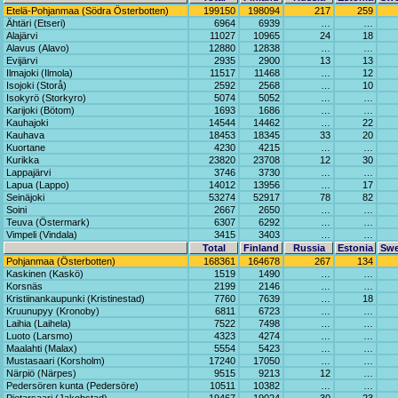
Etelä-Pohjanmaa (Södra Österbotten)
199150
198094
217
259
Ähtäri (Etseri)
6964
6939
…
…
Alajärvi
11027
10965
24
18
Alavus (Alavo)
12880
12838
…
…
Evijärvi
2935
2900
13
13
Ilmajoki (Ilmola)
11517
11468
…
12
Isojoki (Storå)
2592
2568
…
10
Isokyrö (Storkyro)
5074
5052
…
…
Karijoki (Bötom)
1693
1686
…
…
Kauhajoki
14544
14462
…
22
Kauhava
18453
18345
33
20
Kuortane
4230
4215
…
…
Kurikka
23820
23708
12
30
Lappajärvi
3746
3730
…
…
Lapua (Lappo)
14012
13956
…
17
Seinäjoki
53274
52917
78
82
Soini
2667
2650
…
…
Teuva (Östermark)
6307
6292
…
…
Vimpeli (Vindala)
3415
3403
…
…
Total
Finland
Russia
Estonia
Sw
Pohjanmaa (Österbotten)
168361
164678
267
134
Kaskinen (Kaskö)
1519
1490
…
…
Korsnäs
2199
2146
…
…
Kristiinankaupunki (Kristinestad)
7760
7639
…
18
Kruunupyy (Kronoby)
6811
6723
…
…
Laihia (Laihela)
7522
7498
…
…
Luoto (Larsmo)
4323
4274
…
…
Maalahti (Malax)
5554
5423
…
…
Mustasaari (Korsholm)
17240
17050
…
…
Närpiö (Närpes)
9515
9213
12
…
Pedersören kunta (Pedersöre)
10511
10382
…
…