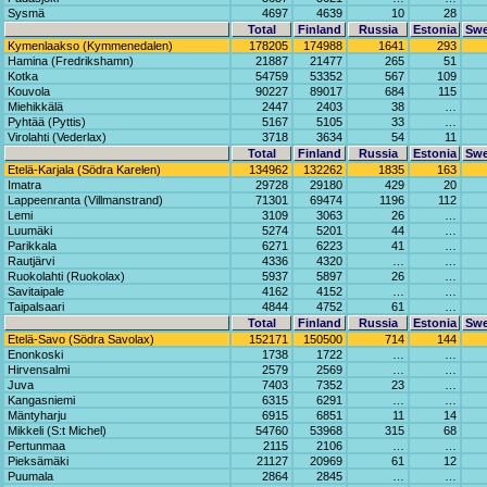
Sysmä
4697
4639
10
28
Total
Finland
Russia
Estonia
Sw
Kymenlaakso (Kymmenedalen)
178205
174988
1641
293
Hamina (Fredrikshamn)
21887
21477
265
51
Kotka
54759
53352
567
109
Kouvola
90227
89017
684
115
Miehikkälä
2447
2403
38
…
Pyhtää (Pyttis)
5167
5105
33
…
Virolahti (Vederlax)
3718
3634
54
11
Total
Finland
Russia
Estonia
Sw
Etelä-Karjala (Södra Karelen)
134962
132262
1835
163
Imatra
29728
29180
429
20
Lappeenranta (Villmanstrand)
71301
69474
1196
112
Lemi
3109
3063
26
…
Luumäki
5274
5201
44
…
Parikkala
6271
6223
41
…
Rautjärvi
4336
4320
…
…
Ruokolahti (Ruokolax)
5937
5897
26
…
Savitaipale
4162
4152
…
…
Taipalsaari
4844
4752
61
…
Total
Finland
Russia
Estonia
Sw
Etelä-Savo (Södra Savolax)
152171
150500
714
144
Enonkoski
1738
1722
…
…
Hirvensalmi
2579
2569
…
…
Juva
7403
7352
23
…
Kangasniemi
6315
6291
…
…
Mäntyharju
6915
6851
11
14
Mikkeli (S:t Michel)
54760
53968
315
68
Pertunmaa
2115
2106
…
…
Pieksämäki
21127
20969
61
12
Puumala
2864
2845
…
…