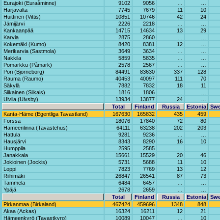
Eurajoki (Euraåminne)
9102
9056
…
…
Harjavalta
7745
7679
11
10
Huittinen (Vittis)
10851
10746
42
24
Jämijärvi
2226
2218
…
…
Kankaanpää
14715
14634
13
29
Karvia
2875
2860
…
…
Kokemäki (Kumo)
8420
8381
12
…
Merikarvia (Sastmola)
3649
3634
…
…
Nakkila
5859
5835
…
…
Pomarkku (Påmark)
2578
2567
…
…
Pori (Björneborg)
84491
83630
337
128
Rauma (Raumo)
40453
40097
111
70
Säkylä
7882
7832
18
11
Siikainen (Siikais)
1816
1806
…
…
Ulvila (Ulvsby)
13934
13877
24
…
Total
Finland
Russia
Estonia
Sw
Kanta-Häme (Egentliga Tavastland)
167630
165832
435
459
Forssa
18076
17840
72
80
Hämeenlinna (Tavastehus)
64111
63238
202
203
Hattula
9281
9236
…
…
Hausjärvi
8343
8290
16
10
Humppila
2595
2585
…
…
Janakkala
15661
15529
20
46
Jokioinen (Jockis)
5731
5688
11
10
Loppi
7823
7769
13
12
Riihimäki
26847
26541
87
73
Tammela
6484
6457
…
…
Ypäjä
2678
2659
…
…
Total
Finland
Russia
Estonia
Sw
Pirkanmaa (Birkaland)
467424
459696
1348
848
Akaa (Ackas)
16324
16211
12
21
Hämeenkyrö (Tavastkyro)
10089
10047
…
10