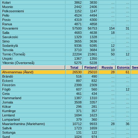
Kolari
3862
3830
…
…
Muonio
2442
2406
…
…
Pelkosenniemi
1152
1147
…
…
Pello
4524
4494
…
…
Posio
4319
4300
…
…
Ranua
4871
4858
…
…
Rovaniemi
57500
56753
154
31
Salla
4683
4638
18
…
Savukoski
1329
1328
…
…
Simo
3655
3636
…
…
Sodankylä
9336
9285
12
…
Tervola
3710
3684
10
…
Tornio (Torneå)
22204
21861
50
12
Utsjoki
1367
1350
…
…
Ylitornio (Övertorneå)
5275
5228
…
…
Total
Finland
Russia
Estonia
Sw
Ahvenanmaa (Åland)
26530
25010
28
61
Brändö
516
490
…
…
Eckerö
897
832
…
…
Finström
2399
2309
…
…
Föglö
607
560
…
12
Geta
461
434
…
…
Hammarland
1387
1310
…
…
Jomala
3508
3357
…
…
Kökar
296
281
…
…
Kumlinge
371
357
…
…
Lemland
1694
1623
…
…
Lumparland
379
360
…
…
Maarianhamina (Mariehamn)
10712
9933
28
36
Saltvik
1723
1659
…
…
Sottunga
131
122
…
…
Sund
1024
974
…
…