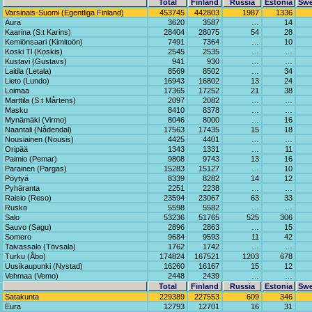
Total
Finland
Russia
Estonia
Sw
Varsinais-Suomi (Egentliga Finland)
453745
442803
1987
1336
Aura
3620
3587
…
14
Kaarina (S:t Karins)
28404
28075
54
28
Kemiönsaari (Kimitoön)
7491
7364
…
10
Koski Tl (Koskis)
2545
2535
…
…
Kustavi (Gustavs)
941
930
…
…
Laitila (Letala)
8569
8502
…
34
Lieto (Lundo)
16943
16802
13
24
Loimaa
17365
17252
21
38
Marttila (S:t Mårtens)
2097
2082
…
…
Masku
8410
8378
…
…
Mynämäki (Virmo)
8046
8000
…
16
Naantali (Nådendal)
17563
17435
15
18
Nousiainen (Nousis)
4425
4401
…
…
Oripää
1343
1331
…
11
Paimio (Pemar)
9808
9743
13
16
Parainen (Pargas)
15283
15127
…
10
Pöytyä
8339
8282
14
12
Pyhäranta
2251
2238
…
…
Raisio (Reso)
23594
23067
63
33
Rusko
5598
5582
…
…
Salo
53236
51765
525
306
Sauvo (Sagu)
2896
2863
…
15
Somero
9684
9593
11
42
Taivassalo (Tövsala)
1762
1742
…
…
Turku (Åbo)
174824
167521
1203
678
Uusikaupunki (Nystad)
16260
16167
15
12
Vehmaa (Vemo)
2448
2439
…
…
Total
Finland
Russia
Estonia
Sw
Satakunta
229389
227553
609
346
Eura
12793
12701
16
31