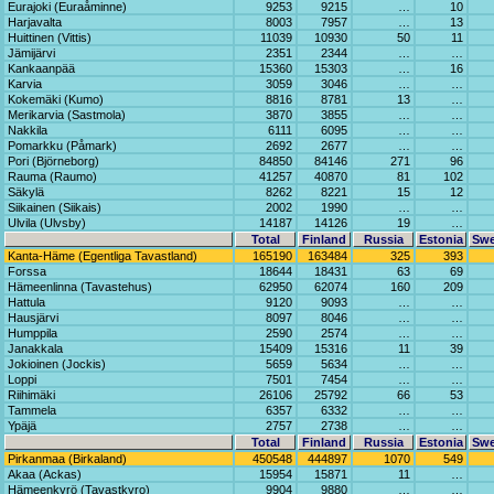
Eurajoki (Euraåminne)
9253
9215
…
10
Harjavalta
8003
7957
…
13
Huittinen (Vittis)
11039
10930
50
11
Jämijärvi
2351
2344
…
…
Kankaanpää
15360
15303
…
16
Karvia
3059
3046
…
…
Kokemäki (Kumo)
8816
8781
13
…
Merikarvia (Sastmola)
3870
3855
…
…
Nakkila
6111
6095
…
…
Pomarkku (Påmark)
2692
2677
…
…
Pori (Björneborg)
84850
84146
271
96
Rauma (Raumo)
41257
40870
81
102
Säkylä
8262
8221
15
12
Siikainen (Siikais)
2002
1990
…
…
Ulvila (Ulvsby)
14187
14126
19
…
Total
Finland
Russia
Estonia
Sw
Kanta-Häme (Egentliga Tavastland)
165190
163484
325
393
Forssa
18644
18431
63
69
Hämeenlinna (Tavastehus)
62950
62074
160
209
Hattula
9120
9093
…
…
Hausjärvi
8097
8046
…
…
Humppila
2590
2574
…
…
Janakkala
15409
15316
11
39
Jokioinen (Jockis)
5659
5634
…
…
Loppi
7501
7454
…
…
Riihimäki
26106
25792
66
53
Tammela
6357
6332
…
…
Ypäjä
2757
2738
…
…
Total
Finland
Russia
Estonia
Sw
Pirkanmaa (Birkaland)
450548
444897
1070
549
Akaa (Ackas)
15954
15871
11
…
Hämeenkyrö (Tavastkyro)
9904
9880
…
…