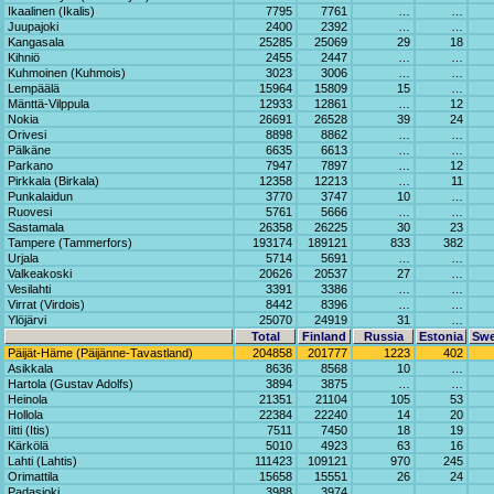
Ikaalinen (Ikalis)
7795
7761
…
…
Juupajoki
2400
2392
…
…
Kangasala
25285
25069
29
18
Kihniö
2455
2447
…
…
Kuhmoinen (Kuhmois)
3023
3006
…
…
Lempäälä
15964
15809
15
…
Mänttä-Vilppula
12933
12861
…
12
Nokia
26691
26528
39
24
Orivesi
8898
8862
…
…
Pälkäne
6635
6613
…
…
Parkano
7947
7897
…
12
Pirkkala (Birkala)
12358
12213
…
11
Punkalaidun
3770
3747
10
…
Ruovesi
5761
5666
…
…
Sastamala
26358
26225
30
23
Tampere (Tammerfors)
193174
189121
833
382
Urjala
5714
5691
…
…
Valkeakoski
20626
20537
27
…
Vesilahti
3391
3386
…
…
Virrat (Virdois)
8442
8396
…
…
Ylöjärvi
25070
24919
31
…
Total
Finland
Russia
Estonia
Sw
Päijät-Häme (Päijänne-Tavastland)
204858
201777
1223
402
Asikkala
8636
8568
10
…
Hartola (Gustav Adolfs)
3894
3875
…
…
Heinola
21351
21104
105
53
Hollola
22384
22240
14
20
Iitti (Itis)
7511
7450
18
19
Kärkölä
5010
4923
63
16
Lahti (Lahtis)
111423
109121
970
245
Orimattila
15658
15551
26
24
Padasjoki
3988
3974
…
…