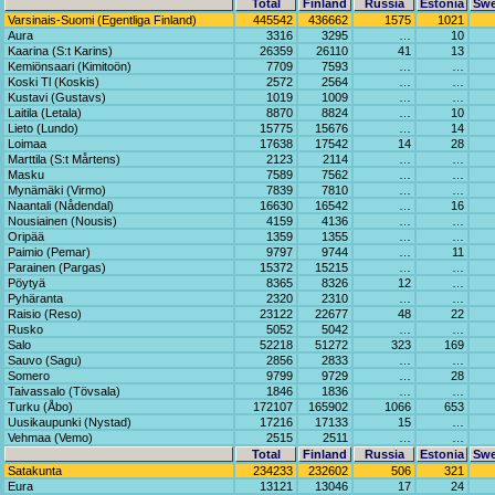
Total
Finland
Russia
Estonia
Sw
Varsinais-Suomi (Egentliga Finland)
445542
436662
1575
1021
Aura
3316
3295
…
10
Kaarina (S:t Karins)
26359
26110
41
13
Kemiönsaari (Kimitoön)
7709
7593
…
…
Koski Tl (Koskis)
2572
2564
…
…
Kustavi (Gustavs)
1019
1009
…
…
Laitila (Letala)
8870
8824
…
10
Lieto (Lundo)
15775
15676
…
14
Loimaa
17638
17542
14
28
Marttila (S:t Mårtens)
2123
2114
…
…
Masku
7589
7562
…
…
Mynämäki (Virmo)
7839
7810
…
…
Naantali (Nådendal)
16630
16542
…
16
Nousiainen (Nousis)
4159
4136
…
…
Oripää
1359
1355
…
…
Paimio (Pemar)
9797
9744
…
11
Parainen (Pargas)
15372
15215
…
…
Pöytyä
8365
8326
12
…
Pyhäranta
2320
2310
…
…
Raisio (Reso)
23122
22677
48
22
Rusko
5052
5042
…
…
Salo
52218
51272
323
169
Sauvo (Sagu)
2856
2833
…
…
Somero
9799
9729
…
28
Taivassalo (Tövsala)
1846
1836
…
…
Turku (Åbo)
172107
165902
1066
653
Uusikaupunki (Nystad)
17216
17133
15
…
Vehmaa (Vemo)
2515
2511
…
…
Total
Finland
Russia
Estonia
Sw
Satakunta
234233
232602
506
321
Eura
13121
13046
17
24