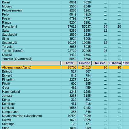
Kolari
4061
4028
…
…
Muonio
2565
2549
…
…
Pelkosenniemi
1263
1261
…
…
Pello
4949
4910
…
…
Posio
4792
4772
…
…
Ranua
5204
5191
…
…
Rovaniemi
57619
57037
84
20
Salla
5289
5258
12
…
Savukoski
1530
1526
…
…
Simo
3924
3908
…
…
Sodankylä
10105
10058
12
…
Tervola
3953
3935
…
…
Tornio (Torneå)
22719
22405
26
…
Utsjoki
1412
1393
…
…
Ylitornio (Övertorneå)
5652
5606
…
…
Total
Finland
Russia
Estonia
Sw
Ahvenanmaa (Åland)
25706
24613
10
10
Brändö
517
507
…
…
Eckerö
846
794
…
…
Finström
2277
2214
…
…
Föglö
600
585
…
…
Geta
482
459
…
…
Hammarland
1348
1298
…
…
Jomala
3288
3185
…
…
Kökar
312
301
…
…
Kumlinge
431
416
…
…
Lemland
1553
1482
…
…
Lumparland
358
348
…
…
Maarianhamina (Mariehamn)
10492
9929
…
…
Saltvik
1674
1625
…
…
Sottunga
122
121
…
…
Sund
1004
959
…
…