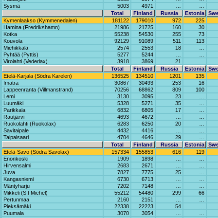
Sysmä
5003
4971
…
…
Total
Finland
Russia
Estonia
Sw
Kymenlaakso (Kymmenedalen)
181122
179010
972
225
Hamina (Fredrikshamn)
21986
21725
160
30
Kotka
55238
54530
255
73
Kouvola
92129
91089
511
113
Miehikkälä
2574
2553
18
…
Pyhtää (Pyttis)
5277
5244
…
…
Virolahti (Vederlax)
3918
3869
21
…
Total
Finland
Russia
Estonia
Sw
Etelä-Karjala (Södra Karelen)
136525
134510
1201
135
Imatra
30867
30493
253
16
Lappeenranta (Villmanstrand)
70256
68862
809
100
Lemi
3130
3095
23
…
Luumäki
5328
5271
35
…
Parikkala
6832
6805
17
…
Rautjärvi
4693
4672
…
…
Ruokolahti (Ruokolax)
6283
6250
20
…
Savitaipale
4432
4416
…
…
Taipalsaari
4704
4646
29
…
Total
Finland
Russia
Estonia
Sw
Etelä-Savo (Södra Savolax)
157334
155853
616
119
Enonkoski
1909
1898
…
…
Hirvensalmi
2683
2671
…
…
Juva
7827
7775
25
…
Kangasniemi
6730
6713
…
…
Mäntyharju
7202
7148
…
…
Mikkeli (S:t Michel)
55212
54480
299
66
Pertunmaa
2160
2151
…
…
Pieksämäki
22338
22223
54
…
Puumala
3070
3054
…
…