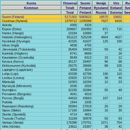
Kunta
Yhteensä
Suomi
Venäjä
Viro
Ru
Kommun
Totalt
Finland
Ryssland
Estland
Sve
Total
Finland
Russia
Estonia
Sw
Suomi (Finland)
5171302
5083622
18575
10652
Uusimaa (Nyland)
1379712
1335099
7427
6416
Askola
4360
4324
…
…
Espoo (Esbo)
209667
202993
871
715
Hanko (Hangö)
10184
10060
37
…
Helsinki (Helsingfors)
551123
525239
4604
4027
Hyvinkää (Hyvinge)
42325
41637
125
100
Inkoo (Ingå)
4838
4750
…
…
Järvenpää (Träskända)
35459
34933
59
42
Karkkila (Högfors)
8741
8669
…
26
Kauniainen (Grankulla)
8549
8313
10
12
Kerava (Kervo)
30137
29497
96
88
Kirkkonummi (Kyrkslätt)
29275
28666
88
105
Lapinjärvi (Lappträsk)
3058
3024
…
11
Lohja (Lojo)
43338
42795
106
115
Loviisa (Lovisa)
15920
15724
38
40
Mäntsälä
16363
16294
12
23
Myrskylä (Mörskom)
2036
2020
…
…
Nurmijärvi
32335
32084
55
49
Pornainen (Borgnäs)
4041
4019
…
…
Porvoo (Borgå)
44616
43663
107
114
Pukkila
1944
1935
…
…
Raasepori (Raseborg)
28364
27819
25
29
Sipoo (Sibbo)
17160
16964
16
30
Siuntio (Sjundeå)
4714
4651
…
…
Tuusula (Tusby)
31168
30878
50
63
Vantaa (Vanda)
176386
170751
1071
754
Vihti (Vichtis)
23611
23397
38
42