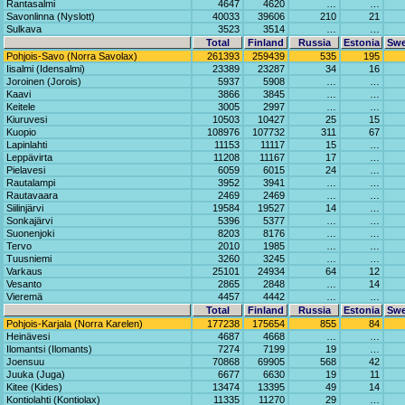
Rantasalmi
4647
4620
…
…
Savonlinna (Nyslott)
40033
39606
210
21
Sulkava
3523
3514
…
…
Total
Finland
Russia
Estonia
Sw
Pohjois-Savo (Norra Savolax)
261393
259439
535
195
Iisalmi (Idensalmi)
23389
23287
34
16
Joroinen (Jorois)
5937
5908
…
…
Kaavi
3866
3845
…
…
Keitele
3005
2997
…
…
Kiuruvesi
10503
10427
25
15
Kuopio
108976
107732
311
67
Lapinlahti
11153
11117
15
…
Leppävirta
11208
11167
17
…
Pielavesi
6059
6015
24
…
Rautalampi
3952
3941
…
…
Rautavaara
2469
2469
…
…
Siilinjärvi
19584
19527
14
…
Sonkajärvi
5396
5377
…
…
Suonenjoki
8203
8176
…
…
Tervo
2010
1985
…
…
Tuusniemi
3260
3245
…
…
Varkaus
25101
24934
64
12
Vesanto
2865
2848
…
14
Vieremä
4457
4442
…
…
Total
Finland
Russia
Estonia
Sw
Pohjois-Karjala (Norra Karelen)
177238
175654
855
84
Heinävesi
4687
4668
…
…
Ilomantsi (Ilomants)
7274
7199
19
…
Joensuu
70868
69905
568
42
Juuka (Juga)
6677
6630
19
11
Kitee (Kides)
13474
13395
49
14
Kontiolahti (Kontiolax)
11335
11270
29
…