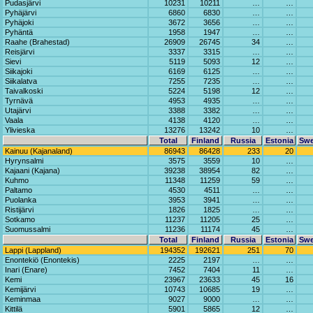
Pudasjärvi
10231
10211
…
…
Pyhäjärvi
6860
6830
…
…
Pyhäjoki
3672
3656
…
…
Pyhäntä
1958
1947
…
…
Raahe (Brahestad)
26909
26745
34
…
Reisjärvi
3337
3315
…
…
Sievi
5119
5093
12
…
Siikajoki
6169
6125
…
…
Siikalatva
7255
7235
…
…
Taivalkoski
5224
5198
12
…
Tyrnävä
4953
4935
…
…
Utajärvi
3388
3382
…
…
Vaala
4138
4120
…
…
Ylivieska
13276
13242
10
…
Total
Finland
Russia
Estonia
Sw
Kainuu (Kajanaland)
86943
86428
233
20
Hyrynsalmi
3575
3559
10
…
Kajaani (Kajana)
39238
38954
82
…
Kuhmo
11348
11259
59
…
Paltamo
4530
4511
…
…
Puolanka
3953
3941
…
…
Ristijärvi
1826
1825
…
…
Sotkamo
11237
11205
25
…
Suomussalmi
11236
11174
45
…
Total
Finland
Russia
Estonia
Sw
Lappi (Lappland)
194352
192621
251
70
Enontekiö (Enontekis)
2225
2197
…
…
Inari (Enare)
7452
7404
11
…
Kemi
23967
23633
45
16
Kemijärvi
10743
10685
19
…
Keminmaa
9027
9000
…
…
Kittilä
5901
5865
12
…