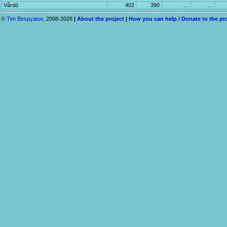
Vårdö
402
390
…
…
©
Tim Bespyatov
, 2008-2026
|
About the project
|
How you can help / Donate to the pr