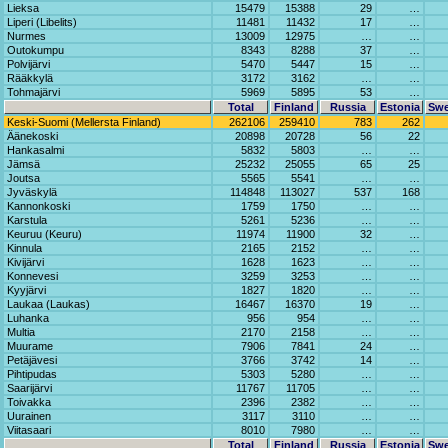
Lieksa
15479
15388
29
…
Liperi (Libelits)
11481
11432
17
…
Nurmes
13009
12975
…
…
Outokumpu
8343
8288
37
…
Polvijärvi
5470
5447
15
…
Rääkkylä
3172
3162
…
…
Tohmajärvi
5969
5895
53
…
Total
Finland
Russia
Estonia
Sw
Keski-Suomi (Mellersta Finland)
262106
259410
783
262
Äänekoski
20898
20728
56
22
Hankasalmi
5832
5803
…
…
Jämsä
25232
25055
65
25
Joutsa
5565
5541
…
…
Jyväskylä
114848
113027
537
168
Kannonkoski
1759
1750
…
…
Karstula
5261
5236
…
…
Keuruu (Keuru)
11974
11900
32
…
Kinnula
2165
2152
…
…
Kivijärvi
1628
1623
…
…
Konnevesi
3259
3253
…
…
Kyyjärvi
1827
1820
…
…
Laukaa (Laukas)
16467
16370
19
…
Luhanka
956
954
…
…
Multia
2170
2158
…
…
Muurame
7906
7841
24
…
Petäjävesi
3766
3742
14
…
Pihtipudas
5303
5280
…
…
Saarijärvi
11767
11705
…
…
Toivakka
2396
2382
…
…
Uurainen
3117
3110
…
…
Viitasaari
8010
7980
…
…
Total
Finland
Russia
Estonia
Sw