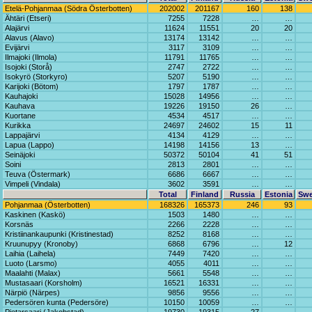
Etelä-Pohjanmaa (Södra Österbotten)
202002
201167
160
138
Ähtäri (Etseri)
7255
7228
…
…
Alajärvi
11624
11551
20
20
Alavus (Alavo)
13174
13142
…
…
Evijärvi
3117
3109
…
…
Ilmajoki (Ilmola)
11791
11765
…
…
Isojoki (Storå)
2747
2722
…
…
Isokyrö (Storkyro)
5207
5190
…
…
Karijoki (Bötom)
1797
1787
…
…
Kauhajoki
15028
14956
…
…
Kauhava
19226
19150
26
…
Kuortane
4534
4517
…
…
Kurikka
24697
24602
15
11
Lappajärvi
4134
4129
…
…
Lapua (Lappo)
14198
14156
13
…
Seinäjoki
50372
50104
41
51
Soini
2813
2801
…
…
Teuva (Östermark)
6686
6667
…
…
Vimpeli (Vindala)
3602
3591
…
…
Total
Finland
Russia
Estonia
Sw
Pohjanmaa (Österbotten)
168326
165373
246
93
Kaskinen (Kaskö)
1503
1480
…
…
Korsnäs
2266
2228
…
…
Kristiinankaupunki (Kristinestad)
8252
8168
…
…
Kruunupyy (Kronoby)
6868
6796
…
12
Laihia (Laihela)
7449
7420
…
…
Luoto (Larsmo)
4055
4011
…
…
Maalahti (Malax)
5661
5548
…
…
Mustasaari (Korsholm)
16521
16331
…
…
Närpiö (Närpes)
9856
9556
…
…
Pedersören kunta (Pedersöre)
10150
10059
…
…