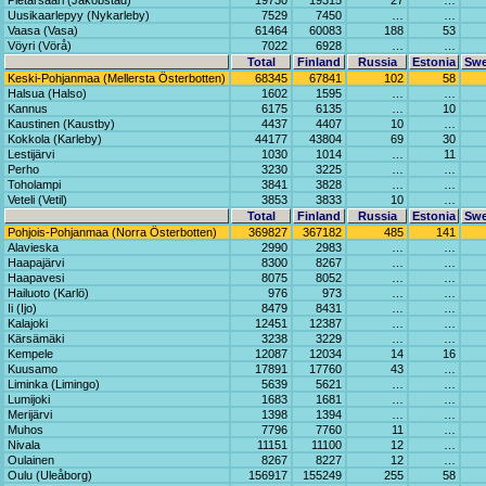
Pietarsaari (Jakobstad)
19730
19315
27
…
Uusikaarlepyy (Nykarleby)
7529
7450
…
…
Vaasa (Vasa)
61464
60083
188
53
Vöyri (Vörå)
7022
6928
…
…
Total
Finland
Russia
Estonia
Sw
Keski-Pohjanmaa (Mellersta Österbotten)
68345
67841
102
58
Halsua (Halso)
1602
1595
…
…
Kannus
6175
6135
…
10
Kaustinen (Kaustby)
4437
4407
10
…
Kokkola (Karleby)
44177
43804
69
30
Lestijärvi
1030
1014
…
11
Perho
3230
3225
…
…
Toholampi
3841
3828
…
…
Veteli (Vetil)
3853
3833
10
…
Total
Finland
Russia
Estonia
Sw
Pohjois-Pohjanmaa (Norra Österbotten)
369827
367182
485
141
Alavieska
2990
2983
…
…
Haapajärvi
8300
8267
…
…
Haapavesi
8075
8052
…
…
Hailuoto (Karlö)
976
973
…
…
Ii (Ijo)
8479
8431
…
…
Kalajoki
12451
12387
…
…
Kärsämäki
3238
3229
…
…
Kempele
12087
12034
14
16
Kuusamo
17891
17760
43
…
Liminka (Limingo)
5639
5621
…
…
Lumijoki
1683
1681
…
…
Merijärvi
1398
1394
…
…
Muhos
7796
7760
11
…
Nivala
11151
11100
12
…
Oulainen
8267
8227
12
…
Oulu (Uleåborg)
156917
155249
255
58