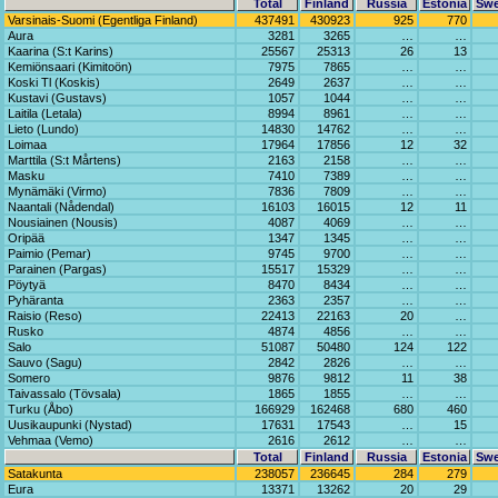
Total
Finland
Russia
Estonia
Sw
Varsinais-Suomi (Egentliga Finland)
437491
430923
925
770
Aura
3281
3265
…
…
Kaarina (S:t Karins)
25567
25313
26
13
Kemiönsaari (Kimitoön)
7975
7865
…
…
Koski Tl (Koskis)
2649
2637
…
…
Kustavi (Gustavs)
1057
1044
…
…
Laitila (Letala)
8994
8961
…
…
Lieto (Lundo)
14830
14762
…
…
Loimaa
17964
17856
12
32
Marttila (S:t Mårtens)
2163
2158
…
…
Masku
7410
7389
…
…
Mynämäki (Virmo)
7836
7809
…
…
Naantali (Nådendal)
16103
16015
12
11
Nousiainen (Nousis)
4087
4069
…
…
Oripää
1347
1345
…
…
Paimio (Pemar)
9745
9700
…
…
Parainen (Pargas)
15517
15329
…
…
Pöytyä
8470
8434
…
…
Pyhäranta
2363
2357
…
…
Raisio (Reso)
22413
22163
20
…
Rusko
4874
4856
…
…
Salo
51087
50480
124
122
Sauvo (Sagu)
2842
2826
…
…
Somero
9876
9812
11
38
Taivassalo (Tövsala)
1865
1855
…
…
Turku (Åbo)
166929
162468
680
460
Uusikaupunki (Nystad)
17631
17543
…
15
Vehmaa (Vemo)
2616
2612
…
…
Total
Finland
Russia
Estonia
Sw
Satakunta
238057
236645
284
279
Eura
13371
13262
20
29