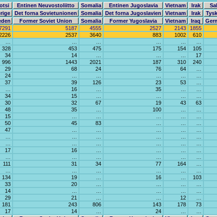
otsi
Entinen Neuvostoliitto
Somalia
Entinen Jugoslavia
Vietnam
Irak
Sa
rige
Det forna Sovietunionen
Somalia
Det forna Jugoslavien
Vietnam
Irak
Tysk
eden
Former Soviet Union
Somalia
Former Yugoslavia
Vietnam
Iraq
Ger
7291
5187
4555
2527
2143
1855
2226
2537
3640
883
1002
610
…
…
…
…
…
…
328
453
475
175
154
105
34
14
…
…
…
17
996
1443
2021
187
310
240
29
68
24
76
64
…
24
…
…
…
…
…
37
39
126
23
53
…
…
16
…
35
…
…
34
15
…
…
…
…
30
32
67
19
43
63
48
35
…
100
…
…
15
…
…
…
…
…
50
45
83
…
…
…
47
…
…
…
…
…
…
…
…
…
…
…
…
…
…
…
…
…
17
16
…
…
…
…
…
…
…
…
…
…
111
31
34
77
164
…
…
…
…
…
…
…
134
19
…
16
…
103
33
20
…
…
…
…
14
…
…
…
…
…
29
21
…
…
12
…
181
243
806
143
178
73
17
14
…
24
…
…