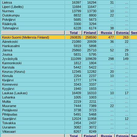
Lieksa
16397
16294
31
…
Liperi (Libelits)
11684
11647
…
…
Nurmes
13799
13730
10
…
Outokumpu
8832
8800
22
…
Polvijärvi
5685
5673
…
…
Rääkkylä
3300
3294
…
…
Tohmajärvi
6228
6174
38
…
Total
Finland
Russia
Estonia
Sw
Keski-Suomi (Mellersta Finland)
260835
258590
477
263
Äänekoski
21080
20939
36
22
Hankasalmi
5919
5898
…
…
Jämsä
25860
25710
52
29
Joutsa
5831
5795
…
15
Jyväskylä
111099
109639
298
149
Kannonkoski
1812
1804
…
…
Karstula
5442
5422
…
…
Keuruu (Keuru)
12345
12282
20
…
Kinnula
2254
2237
10
…
Kivijärvi
1777
1774
…
…
Konnevesi
3343
3337
…
…
Kyyjärvi
1940
1933
…
…
Laukaa (Laukas)
16409
16310
10
17
Luhanka
1005
1003
…
…
Multia
2219
2211
…
…
Muurame
7444
7389
22
…
Petäjävesi
3738
3723
…
…
Pihtipudas
5491
5468
…
…
Saarijärvi
12024
11958
…
12
Toivakka
2454
2437
…
…
Uurainen
3082
3072
…
…
Viitasaari
8267
8249
…
…
Total
Finland
Russia
Estonia
Sw