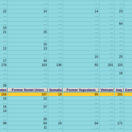
…
…
…
…
…
…
…
…
…
…
…
…
22
14
…
14
…
23
…
…
…
…
…
…
…
…
…
…
…
…
…
…
…
…
…
64
15
…
…
…
…
…
21
15
…
…
…
…
…
…
…
…
…
…
…
…
…
…
…
…
…
15
…
…
…
…
12
13
…
…
…
…
…
…
…
…
…
…
…
…
…
10
…
25
17
40
…
…
…
…
176
103
136
92
201
115
…
…
…
…
…
…
…
…
…
…
…
16
…
…
…
…
…
…
…
…
…
…
…
…
28
…
…
…
…
…
eden
Former Soviet Union
Somalia
Former Yugoslavia
Vietnam
Iraq
Ger
156
167
19
65
-
181
15
12
…
…
…
…
…
…
…
…
…
…
15
37
…
…
…
…
14
…
…
…
…
…
…
…
…
…
…
…
…
20
…
…
…
…
99
64
19
64
…
171
…
11
…
…
…
…
…
…
…
…
…
…