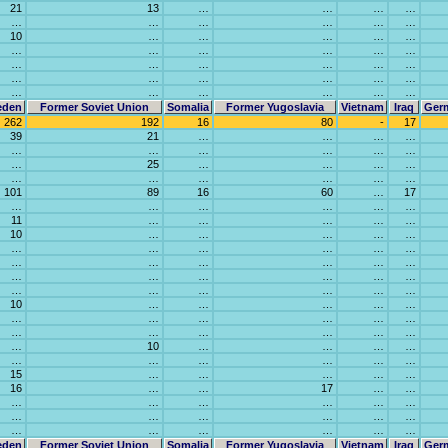
21
13
…
…
…
…
…
…
…
…
…
…
10
…
…
…
…
…
…
…
…
…
…
…
…
…
…
…
…
…
…
…
…
…
…
…
…
…
…
…
…
…
eden
Former Soviet Union
Somalia
Former Yugoslavia
Vietnam
Iraq
Ger
262
192
16
80
-
17
39
21
…
…
…
…
…
…
…
…
…
…
…
25
…
…
…
…
…
…
…
…
…
…
101
89
16
60
…
17
…
…
…
…
…
…
11
…
…
…
…
…
10
…
…
…
…
…
…
…
…
…
…
…
…
…
…
…
…
…
…
…
…
…
…
…
…
…
…
…
…
…
10
…
…
…
…
…
…
…
…
…
…
…
…
…
…
…
…
…
…
10
…
…
…
…
…
…
…
…
…
…
15
…
…
…
…
…
16
…
…
17
…
…
…
…
…
…
…
…
…
…
…
…
…
…
…
…
…
…
…
…
eden
Former Soviet Union
Somalia
Former Yugoslavia
Vietnam
Iraq
Ger