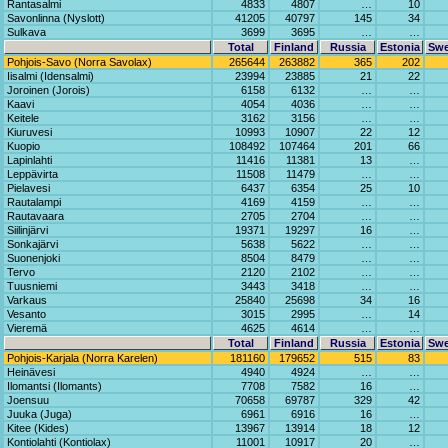
Rantasalmi
4833
4807
…
10
Savonlinna (Nyslott)
41205
40797
145
34
Sulkava
3699
3695
…
…
Total
Finland
Russia
Estonia
Sw
Pohjois-Savo (Norra Savolax)
265644
263882
365
202
Iisalmi (Idensalmi)
23994
23885
21
22
Joroinen (Jorois)
6158
6132
…
…
Kaavi
4054
4036
…
…
Keitele
3162
3156
…
…
Kiuruvesi
10993
10907
22
12
Kuopio
108492
107464
201
66
Lapinlahti
11416
11381
13
…
Leppävirta
11508
11479
…
…
Pielavesi
6437
6354
25
10
Rautalampi
4169
4159
…
…
Rautavaara
2705
2704
…
…
Siilinjärvi
19371
19297
16
…
Sonkajärvi
5638
5622
…
…
Suonenjoki
8504
8479
…
…
Tervo
2120
2102
…
…
Tuusniemi
3443
3418
…
…
Varkaus
25840
25698
34
16
Vesanto
3015
2995
…
14
Vieremä
4625
4614
…
…
Total
Finland
Russia
Estonia
Sw
Pohjois-Karjala (Norra Karelen)
181160
179652
515
83
Heinävesi
4940
4924
…
…
Ilomantsi (Ilomants)
7708
7582
16
…
Joensuu
70658
69787
329
42
Juuka (Juga)
6961
6916
16
…
Kitee (Kides)
13967
13914
18
12
Kontiolahti (Kontiolax)
11001
10917
20
…