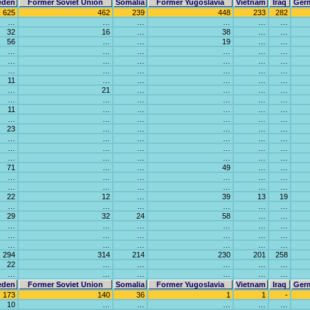
eden
Former Soviet Union
Somalia
Former Yugoslavia
Vietnam
Iraq
Ger
625
462
239
448
233
282
…
…
…
…
…
…
32
16
…
38
…
…
56
…
…
19
…
…
…
…
…
…
…
…
…
…
…
…
…
…
…
…
…
…
…
…
11
…
…
…
…
…
…
21
…
…
…
…
…
…
…
…
…
…
11
…
…
…
…
…
…
…
…
…
…
…
23
…
…
…
…
…
…
…
…
…
…
…
…
…
…
…
…
…
…
…
…
…
…
…
71
…
…
49
…
…
…
…
…
…
…
…
…
…
…
…
…
…
22
12
…
39
13
19
…
…
…
…
…
…
29
32
24
58
…
…
…
…
…
…
…
…
…
…
…
…
…
…
…
…
…
…
…
…
294
314
214
230
201
258
22
…
…
…
…
…
…
…
…
…
…
…
eden
Former Soviet Union
Somalia
Former Yugoslavia
Vietnam
Iraq
Ger
173
140
36
1
1
-
10
…
…
…
…
…