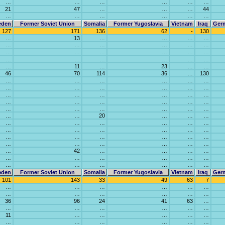
…
…
…
…
…
…
21
47
…
…
…
44
…
…
…
…
…
…
eden
Former Soviet Union
Somalia
Former Yugoslavia
Vietnam
Iraq
Ger
127
171
136
62
-
130
…
13
…
…
…
…
…
…
…
…
…
…
…
…
…
…
…
…
…
…
…
…
…
…
…
11
…
23
…
…
46
70
114
36
…
130
…
…
…
…
…
…
…
…
…
…
…
…
…
…
…
…
…
…
…
…
…
…
…
…
…
…
…
…
…
…
…
…
20
…
…
…
…
…
…
…
…
…
…
…
…
…
…
…
…
…
…
…
…
…
…
…
…
…
…
…
…
42
…
…
…
…
…
…
…
…
…
…
…
…
…
…
…
…
eden
Former Soviet Union
Somalia
Former Yugoslavia
Vietnam
Iraq
Ger
101
143
33
49
63
7
…
…
…
…
…
…
…
…
…
…
…
…
36
96
24
41
63
…
…
…
…
…
…
…
11
…
…
…
…
…
…
…
…
…
…
…