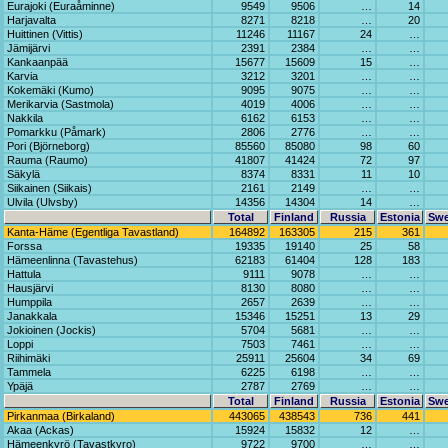
Eurajoki (Euraåminne)
9549
9506
…
14
Harjavalta
8271
8218
…
20
Huittinen (Vittis)
11246
11167
24
…
Jämijärvi
2391
2384
…
…
Kankaanpää
15677
15609
15
…
Karvia
3212
3201
…
…
Kokemäki (Kumo)
9095
9075
…
…
Merikarvia (Sastmola)
4019
4006
…
…
Nakkila
6162
6153
…
…
Pomarkku (Påmark)
2806
2776
…
…
Pori (Björneborg)
85560
85080
98
60
Rauma (Raumo)
41807
41424
72
97
Säkylä
8374
8331
11
10
Siikainen (Siikais)
2161
2149
…
…
Ulvila (Ulvsby)
14356
14304
14
…
Total
Finland
Russia
Estonia
Sw
Kanta-Häme (Egentliga Tavastland)
164892
163305
215
361
Forssa
19335
19140
25
58
Hämeenlinna (Tavastehus)
62183
61404
128
183
Hattula
9111
9078
…
…
Hausjärvi
8130
8080
…
…
Humppila
2657
2639
…
…
Janakkala
15346
15251
13
29
Jokioinen (Jockis)
5704
5681
…
…
Loppi
7503
7461
…
…
Riihimäki
25911
25604
34
69
Tammela
6225
6198
…
…
Ypäjä
2787
2769
…
…
Total
Finland
Russia
Estonia
Sw
Pirkanmaa (Birkaland)
443065
438543
736
441
Akaa (Ackas)
15924
15832
12
…
Hämeenkyrö (Tavastkyro)
9722
9700
…
…