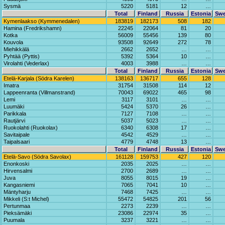
Sysmä
5220
5181
12
…
Total
Finland
Russia
Estonia
Sw
Kymenlaakso (Kymmenedalen)
183819
182173
508
182
Hamina (Fredrikshamn)
22245
22064
81
20
Kotka
56009
55456
139
80
Kouvola
93508
92649
272
78
Miehikkälä
2662
2652
…
…
Pyhtää (Pyttis)
5392
5364
10
…
Virolahti (Vederlax)
4003
3988
…
…
Total
Finland
Russia
Estonia
Sw
Etelä-Karjala (Södra Karelen)
138163
136717
655
128
Imatra
31754
31508
114
12
Lappeenranta (Villmanstrand)
70043
69022
465
98
Lemi
3117
3101
…
…
Luumäki
5424
5370
26
…
Parikkala
7127
7108
…
…
Rautjärvi
5037
5023
…
…
Ruokolahti (Ruokolax)
6340
6308
17
…
Savitaipale
4542
4529
…
…
Taipalsaari
4779
4748
13
…
Total
Finland
Russia
Estonia
Sw
Etelä-Savo (Södra Savolax)
161128
159753
427
120
Enonkoski
2035
2025
…
…
Hirvensalmi
2700
2689
…
…
Juva
8055
8015
19
…
Kangasniemi
7065
7041
10
…
Mäntyharju
7468
7425
…
…
Mikkeli (S:t Michel)
55472
54825
201
56
Pertunmaa
2273
2239
…
…
Pieksämäki
23086
22974
35
…
Puumala
3237
3221
…
…