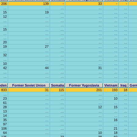
206
139
-
33
-
-
…
…
…
…
…
…
15
19
…
…
…
…
12
…
…
…
…
…
…
…
…
…
…
…
…
…
…
…
…
…
15
…
…
…
…
…
…
…
…
…
…
…
…
…
…
…
…
…
20
…
…
…
…
…
19
27
…
…
…
…
…
…
…
…
…
…
32
…
…
…
…
…
…
…
…
…
…
…
10
…
…
…
…
…
42
44
…
31
…
…
…
…
…
…
…
…
…
…
…
…
…
…
…
…
…
…
…
…
eden
Former Soviet Union
Somalia
Former Yugoslavia
Vietnam
Iraq
Ger
833
31
115
201
193
18
…
…
…
…
…
…
23
…
…
…
10
…
61
…
…
…
…
…
28
…
…
12
15
…
13
…
…
…
…
…
14
…
…
…
…
…
35
…
…
…
16
…
97
…
…
…
…
…
106
…
…
…
21
…
64
…
…
10
18
…