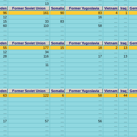
…
13
…
…
…
…
eden
Former Soviet Union
Somalia
Former Yugoslavia
Vietnam
Iraq
Ger
96
161
90
83
4
1
12
…
…
16
…
…
15
33
83
…
…
…
60
110
…
58
…
…
…
…
…
…
…
…
…
…
…
…
…
…
…
…
…
…
…
…
eden
Former Soviet Union
Somalia
Former Yugoslavia
Vietnam
Iraq
Ger
55
177
15
18
2
13
12
34
…
…
…
…
28
116
…
17
…
13
…
…
…
…
…
…
…
11
…
…
…
…
…
…
…
…
…
…
…
…
…
…
…
…
…
…
…
…
…
…
…
…
…
…
…
…
…
…
…
…
…
…
eden
Former Soviet Union
Somalia
Former Yugoslavia
Vietnam
Iraq
Ger
63
122
6
58
1
44
…
…
…
…
…
…
…
…
…
…
…
…
…
…
…
…
…
…
…
…
…
…
…
…
…
…
…
…
…
…
17
57
…
56
…
…
…
…
…
…
…
…
…
…
…
…
…
…
…
…
…
…
…
…