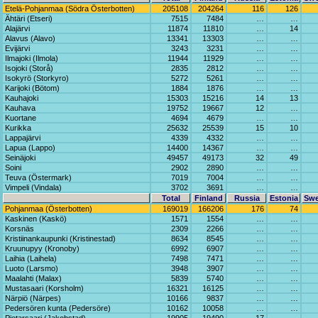
Etelä-Pohjanmaa (Södra Österbotten)
205108
204264
116
126
Ähtäri (Etseri)
7515
7484
…
…
Alajärvi
11874
11810
…
14
Alavus (Alavo)
13341
13303
…
…
Evijärvi
3243
3231
…
…
Ilmajoki (Ilmola)
11944
11929
…
…
Isojoki (Storå)
2835
2812
…
…
Isokyrö (Storkyro)
5272
5261
…
…
Karijoki (Bötom)
1884
1876
…
…
Kauhajoki
15303
15216
14
13
Kauhava
19752
19667
12
…
Kuortane
4694
4679
…
…
Kurikka
25632
25539
15
10
Lappajärvi
4339
4332
…
…
Lapua (Lappo)
14400
14367
…
…
Seinäjoki
49457
49173
32
49
Soini
2902
2890
…
…
Teuva (Östermark)
7019
7004
…
…
Vimpeli (Vindala)
3702
3691
…
…
Total
Finland
Russia
Estonia
Sw
Pohjanmaa (Österbotten)
169019
166206
176
74
Kaskinen (Kaskö)
1571
1554
…
…
Korsnäs
2309
2266
…
…
Kristiinankaupunki (Kristinestad)
8634
8545
…
…
Kruunupyy (Kronoby)
6992
6907
…
…
Laihia (Laihela)
7498
7471
…
…
Luoto (Larsmo)
3948
3907
…
…
Maalahti (Malax)
5839
5740
…
…
Mustasaari (Korsholm)
16321
16125
…
…
Närpiö (Närpes)
10166
9837
…
…
Pedersören kunta (Pedersöre)
10162
10058
…
…