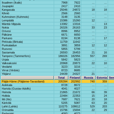
Ikaalinen (Ikalis)
7968
7922
…
…
Juupajoki
2417
2410
…
…
Kangasala
25046
24872
18
18
Kihniö
2566
2560
…
…
Kuhmoinen (Kuhmois)
3148
3135
…
…
Lempäälä
15386
15260
12
…
Mänttä-Vilppula
13382
13316
…
13
Nokia
26326
26163
33
23
Orivesi
8996
8952
…
…
Pälkäne
6671
6650
…
…
Parkano
8194
8138
…
17
Pirkkala (Birkala)
11759
11642
…
…
Punkalaidun
3891
3859
12
12
Ruovesi
5855
5799
…
…
Sastamala
26593
26453
21
16
Tampere (Tammerfors)
186026
182956
557
269
Urjala
5842
5823
…
…
Valkeakoski
20968
20873
22
10
Vesilahti
3223
3216
…
…
Virrat (Virdois)
8723
8685
…
…
Ylöjärvi
24439
24327
21
…
Total
Finland
Russia
Estonia
Sw
Päijät-Häme (Päijänne-Tavastland)
205394
202992
740
359
Asikkala
8728
8672
…
…
Hartola (Gustav Adolfs)
4041
4027
…
…
Heinola
21865
21672
66
39
Hollola
22484
22353
15
24
Iitti (Itis)
7687
7621
20
18
Kärkölä
5205
5087
63
20
Lahti (Lahtis)
110275
108612
529
203
Orimattila
15796
15694
22
29
Padasjoki
4093
4073
…
…