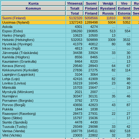
Kunta
Yhteensä
Suomi
Venäjä
Viro
Ru
Kommun
Totalt
Finland
Ryssland
Estland
Sve
Total
Finland
Russia
Estonia
Sw
Suomi (Finland)
5132320
5058566
11810
9038
Uusimaa (Nyland)
1327243
1289498
5004
5352
Askola
4301
4274
…
…
Espoo (Esbo)
196260
190805
513
554
Hanko (Hangö)
10623
10500
13
…
Helsinki (Helsingfors)
532053
509899
3309
3532
Hyvinkää (Hyvinge)
41379
40812
80
68
Inkoo (Ingå)
4813
4736
…
…
Järvenpää (Träskända)
34438
33924
33
30
Karkkila (Högfors)
8556
8465
…
13
Kauniainen (Grankulla)
8464
8220
…
13
Kerava (Kervo)
29540
28943
64
67
Kirkkonummi (Kyrkslätt)
27836
27275
82
114
Lapinjärvi (Lappträsk)
3104
3064
…
…
Lohja (Lojo)
42416
41909
82
99
Loviisa (Lovisa)
16219
16045
23
40
Mäntsälä
15703
15647
…
19
Myrskylä (Mörskom)
2021
2007
…
…
Nurmijärvi
30347
30131
35
46
Pornainen (Borgnäs)
3792
3773
…
…
Porvoo (Borgå)
43656
42823
43
87
Pukkila
1844
1838
…
…
Raasepori (Raseborg)
28473
27931
22
27
Sipoo (Sibbo)
15797
15636
…
17
Siuntio (Sjundeå)
4478
4430
…
…
Tuusula (Tusby)
29349
29098
33
42
Vantaa (Vanda)
168778
164511
602
518
Vihti (Vichtis)
23003
22802
32
33