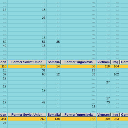
…
…
…
…
…
…
…
…
…
…
…
…
14
18
…
…
…
…
…
…
…
…
…
…
…
21
…
…
…
…
…
…
…
…
…
…
…
…
…
…
…
…
…
…
…
…
…
…
…
…
…
…
…
…
…
13
…
…
…
…
69
51
35
…
…
…
40
13
…
…
…
…
…
…
…
…
…
…
…
…
…
…
…
…
…
…
…
…
…
…
eden
Former Soviet Union
Somalia
Former Yugoslavia
Vietnam
Iraq
Ger
118
173
14
86
118
104
15
31
…
13
…
…
37
68
12
53
…
102
12
…
…
…
…
…
…
…
…
…
27
…
12
…
…
…
…
…
…
19
…
…
…
…
…
…
…
…
…
…
…
…
…
…
17
…
17
42
…
…
73
…
…
…
…
11
…
…
…
…
…
…
…
…
eden
Former Soviet Union
Somalia
Former Yugoslavia
Vietnam
Iraq
Ger
381
262
138
132
209
253
24
10
…
…
…
…
…
…
…
…
…
…