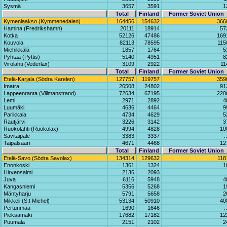
Sysmä
3657
3591
1
Total
Finland
Former Soviet Union
Kymenlaakso (Kymmenedalen)
164456
154632
366
Hamina (Fredrikshamn)
20111
18914
57
Kotka
52126
47486
169
Kouvola
82113
78595
115
Miehikkälä
1857
1764
5
Pyhtää (Pyttis)
5140
4951
8
Virolahti (Vederlax)
3109
2922
11
Total
Finland
Former Soviet Union
Etelä-Karjala (Södra Karelen)
127757
119757
359
Imatra
26508
24802
91
Lappeenranta (Villmanstrand)
72634
67195
220
Lemi
2971
2892
4
Luumäki
4636
4464
9
Parikkala
4734
4629
5
Rautjärvi
3226
3142
3
Ruokolahti (Ruokolax)
4994
4828
10
Savitaipale
3383
3337
Taipalsaari
4671
4468
12
Total
Finland
Former Soviet Union
Etelä-Savo (Södra Savolax)
134314
129632
118
Enonkoski
1361
1324
1
Hirvensalmi
2136
2093
Juva
6116
5948
4
Kangasniemi
5356
5268
1
Mäntyharju
5791
5658
2
Mikkeli (S:t Michel)
53134
50910
40
Pertunmaa
1690
1646
Pieksämäki
17682
17182
12
Puumala
2151
2102
2