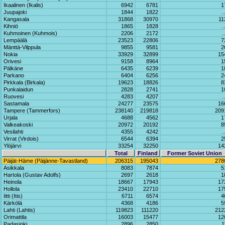
Ikaalinen (Ikalis)
6942
6781
1
Juupajoki
1844
1822
Kangasala
31868
30970
11
Kihniö
1865
1828
Kuhmoinen (Kuhmois)
2206
2172
Lempäälä
23523
22806
7
Mänttä-Vilppula
9855
9581
2
Nokia
33929
32899
15
Orivesi
9158
8964
1
Pälkäne
6435
6239
1
Parkano
6404
6256
2
Pirkkala (Birkala)
19623
18826
8
Punkalaidun
2828
2741
1
Ruovesi
4283
4207
Sastamala
24277
23575
16
Tampere (Tammerfors)
238140
219818
209
Urjala
4688
4562
1
Valkeakoski
20972
20192
8
Vesilahti
4355
4242
Virrat (Virdois)
6544
6394
2
Ylöjärvi
33254
32250
14
Total
Finland
Former Soviet Union
Päijät-Häme (Päijänne-Tavastland)
206315
195043
278
Asikkala
8083
7874
5
Hartola (Gustav Adolfs)
2697
2618
1
Heinola
18667
17943
17
Hollola
23410
22710
17
Iitti (Itis)
6711
6574
4
Kärkölä
4368
4186
5
Lahti (Lahtis)
119823
111220
212
Orimattila
16003
15477
12
Padasjoki
2896
2850
1