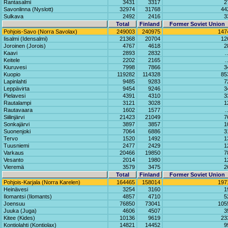
Rantasalmi
3431
3317
2
Savonlinna (Nyslott)
32974
31768
44
Sulkava
2492
2416
3
Total
Finland
Former Soviet Union
Pohjois-Savo (Norra Savolax)
249003
240975
147
Iisalmi (Idensalmi)
21368
20704
12
Joroinen (Jorois)
4767
4618
2
Kaavi
2893
2832
Keitele
2202
2165
Kiuruvesi
7998
7866
3
Kuopio
119282
114328
85
Lapinlahti
9485
9283
7
Leppävirta
9454
9246
3
Pielavesi
4391
4310
3
Rautalampi
3121
3028
1
Rautavaara
1602
1577
Siilinjärvi
21423
21049
7
Sonkajärvi
3897
3857
1
Suonenjoki
7064
6886
3
Tervo
1520
1492
1
Tuusniemi
2477
2429
1
Varkaus
20466
19850
7
Vesanto
2014
1980
1
Vieremä
3579
3475
2
Total
Finland
Former Soviet Union
Pohjois-Karjala (Norra Karelen)
164465
158014
197
Heinävesi
3254
3160
1
Ilomantsi (Ilomants)
4857
4710
5
Joensuu
76850
73041
105
Juuka (Juga)
4606
4507
3
Kitee (Kides)
10136
9619
23
Kontiolahti (Kontiolax)
14821
14452
9