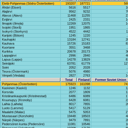
Etelä-Pohjanmaa (Södra Österbotten)
193207
187721
56
Ähtäri (Etseri)
5616
5517
1
Alajärvi
9562
9232
7
Alavus (Alavo)
11468
11255
2
Evijärvi
2425
2331
1
Ilmajoki (Ilmola)
12269
12075
1
Isojoki (Storå)
1951
1865
Isokyrö (Storkyro)
4522
4442
1
Karijoki (Bötom)
1245
1220
Kauhajoki
13184
12741
2
Kauhava
15726
15183
8
Kuortane
3551
3468
Kurikka
20678
20173
3
Lappajärvi
2996
2840
4
Lapua (Lappo)
14278
13829
8
Seinäjoki
63781
61779
12
Soini
2052
2028
Teuva (Östermark)
5076
4980
Vimpeli (Vindala)
2827
2763
1
Total
Finland
Former Soviet Union
Pohjanmaa (Österbotten)
175923
161098
74
Kaskinen (Kaskö)
1246
1132
1
Korsnäs
2077
1809
1
Kristiinankaupunki (Kristinestad)
6486
6089
1
Kruunupyy (Kronoby)
6428
6081
2
Laihia (Laihela)
8017
7855
2
Luoto (Larsmo)
5417
5129
Maalahti (Malax)
5475
5053
2
Mustasaari (Korsholm)
19448
18503
4
Närpiö (Närpes)
9479
7891
2
Pedersören kunta (Pedersöre)
11081
10546
1