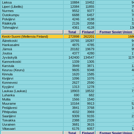
Lieksa
10884
10452
9
Liperi (Libelits)
12084
11855
7
Nurmes
9552
9377
5
Outokumpu
6688
6457
7
Polvijärvi
4246
4198
1
Rääkkylä
2126
2058
3
Tohmajärvi
4361
4128
13
Total
Finland
Former Soviet Union
Keski-Suomi (Mellersta Finland)
272898
262201
168
Äänekoski
18765
18287
9
Hankasalmi
4875
4785
1
Jämsä
20182
19679
9
Joutsa
4377
4280
1
Jyväskylä
142400
134547
117
Kannonkoski
1339
1305
Karstula
3949
3871
1
Keuruu (Keuru)
9605
9348
4
Kinnula
1620
1585
Kivijärvi
1096
1076
Konnevesi
2627
2590
Kyyjärvi
1313
1278
Laukaa (Laukas)
18903
18532
7
Luhanka
690
682
Multia
1566
1540
Muurame
10164
9913
5
Petäjävesi
3841
3768
1
Pihtipudas
4032
3969
Saarijärvi
9309
9155
2
Toivakka
2388
2339
Uurainen
3681
3615
Viitasaari
6176
6057
1
Total
Finland
Former Soviet Union