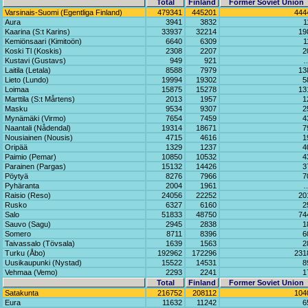
Total
Finland
Former Soviet Union
Varsinais-Suomi (Egentliga Finland)
479341
445201
444
Aura
3941
3832
1
Kaarina (S:t Karins)
33937
32214
19
Kemiönsaari (Kimitoön)
6640
6309
1
Koski Tl (Koskis)
2308
2207
2
Kustavi (Gustavs)
949
921
Laitila (Letala)
8588
7979
13
Lieto (Lundo)
19994
19302
5
Loimaa
15875
15278
13
Marttila (S:t Mårtens)
2013
1957
1
Masku
9534
9307
2
Mynämäki (Virmo)
7654
7459
4
Naantali (Nådendal)
19314
18671
7
Nousiainen (Nousis)
4715
4616
1
Oripää
1329
1237
4
Paimio (Pemar)
10850
10532
4
Parainen (Pargas)
15132
14426
3
Pöytyä
8276
7966
7
Pyhäranta
2004
1961
Raisio (Reso)
24056
22252
20
Rusko
6327
6160
2
Salo
51833
48750
74
Sauvo (Sagu)
2945
2838
1
Somero
8711
8396
6
Taivassalo (Tövsala)
1639
1563
2
Turku (Åbo)
192962
172296
231
Uusikaupunki (Nystad)
15522
14531
8
Vehmaa (Vemo)
2293
2241
1
Total
Finland
Former Soviet Union
Satakunta
216752
208112
104
Eura
11632
11242
6