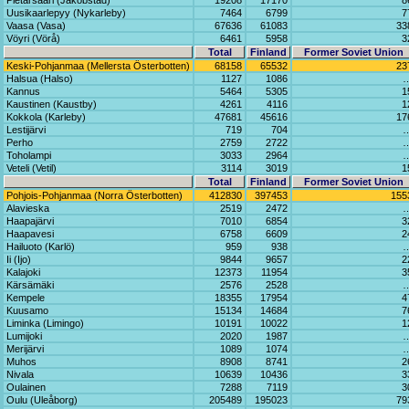
Pietarsaari (Jakobstad)
19208
17170
8
Uusikaarlepyy (Nykarleby)
7464
6799
7
Vaasa (Vasa)
67636
61083
33
Vöyri (Vörå)
6461
5958
3
Total
Finland
Former Soviet Union
Keski-Pohjanmaa (Mellersta Österbotten)
68158
65532
23
Halsua (Halso)
1127
1086
Kannus
5464
5305
1
Kaustinen (Kaustby)
4261
4116
1
Kokkola (Karleby)
47681
45616
17
Lestijärvi
719
704
Perho
2759
2722
Toholampi
3033
2964
Veteli (Vetil)
3114
3019
1
Total
Finland
Former Soviet Union
Pohjois-Pohjanmaa (Norra Österbotten)
412830
397453
155
Alavieska
2519
2472
Haapajärvi
7010
6854
3
Haapavesi
6758
6609
2
Hailuoto (Karlö)
959
938
Ii (Ijo)
9844
9657
2
Kalajoki
12373
11954
3
Kärsämäki
2576
2528
Kempele
18355
17954
4
Kuusamo
15134
14684
7
Liminka (Limingo)
10191
10022
1
Lumijoki
2020
1987
Merijärvi
1089
1074
Muhos
8908
8741
2
Nivala
10639
10436
3
Oulainen
7288
7119
3
Oulu (Uleåborg)
205489
195023
79