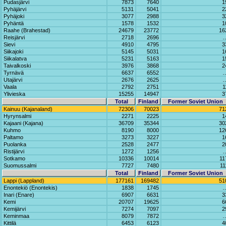
Pudasjärvi
7873
7640
1
Pyhäjärvi
5131
5041
2
Pyhäjoki
3077
2988
3
Pyhäntä
1578
1532
1
Raahe (Brahestad)
24679
23772
16
Reisjärvi
2718
2696
Sievi
4910
4795
3
Siikajoki
5145
5031
1
Siikalatva
5231
5163
1
Taivalkoski
3976
3868
2
Tyrnävä
6637
6552
Utajärvi
2676
2625
Vaala
2792
2751
1
Ylivieska
15255
14947
3
Total
Finland
Former Soviet Union
Kainuu (Kajanaland)
72306
70023
71
Hyrynsalmi
2271
2225
1
Kajaani (Kajana)
36709
35344
30
Kuhmo
8190
8000
12
Paltamo
3273
3227
1
Puolanka
2528
2477
2
Ristijärvi
1272
1256
Sotkamo
10336
10014
11
Suomussalmi
7727
7480
11
Total
Finland
Former Soviet Union
Lappi (Lappland)
177161
169482
51
Enontekiö (Enontekis)
1838
1745
Inari (Enare)
6907
6631
3
Kemi
20707
19625
6
Kemijärvi
7274
7097
2
Keminmaa
8079
7872
Kittilä
6453
6123
4