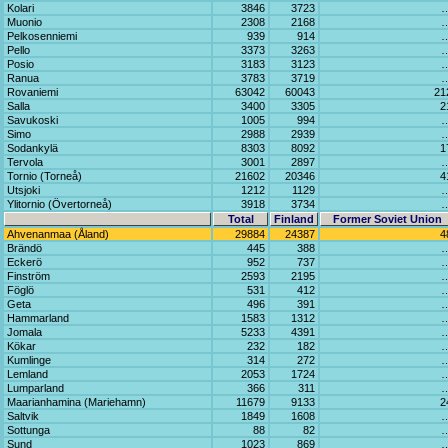
Kolari
3846
3723
Muonio
2308
2168
Pelkosenniemi
939
914
Pello
3373
3263
Posio
3183
3123
Ranua
3783
3719
Rovaniemi
63042
60043
21
Salla
3400
3305
2
Savukoski
1005
994
Simo
2988
2939
Sodankylä
8303
8092
1
Tervola
3001
2897
Tornio (Torneå)
21602
20346
4
Utsjoki
1212
1129
Ylitornio (Övertorneå)
3918
3734
Total
Finland
Former Soviet Union
Ahvenanmaa (Åland)
29884
24387
4
Brändö
445
388
Eckerö
952
737
Finström
2593
2195
Föglö
531
412
Geta
496
391
Hammarland
1583
1312
Jomala
5233
4391
Kökar
232
182
Kumlinge
314
272
Lemland
2053
1724
Lumparland
366
311
Maarianhamina (Mariehamn)
11679
9133
2
Saltvik
1849
1608
Sottunga
88
82
Sund
1023
869