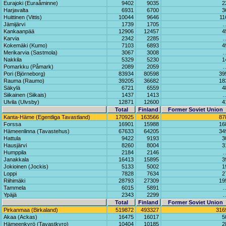
Eurajoki (Euraåminne)
9402
9035
2
Harjavalta
6931
6700
3
Huittinen (Vittis)
10044
9646
11
Jämijärvi
1739
1705
Kankaanpää
12906
12457
4
Karvia
2342
2285
Kokemäki (Kumo)
7103
6893
4
Merikarvia (Sastmola)
3067
3008
Nakkila
5329
5230
1
Pomarkku (Påmark)
2089
2059
Pori (Björneborg)
83934
80598
39
Rauma (Raumo)
39205
36682
18
Säkylä
6721
6559
4
Siikainen (Siikais)
1437
1413
Ulvila (Ulvsby)
12871
12600
4
Total
Finland
Former Soviet Union
Kanta-Häme (Egentliga Tavastland)
170925
163566
87
Forssa
16901
15988
16
Hämeenlinna (Tavastehus)
67633
64205
34
Hattula
9422
9193
3
Hausjärvi
8260
8004
3
Humppila
2184
2146
Janakkala
16413
15895
3
Jokioinen (Jockis)
5133
5002
1
Loppi
7828
7634
2
Riihimäki
28793
27309
19
Tammela
6015
5891
Ypäjä
2343
2299
Total
Finland
Former Soviet Union
Pirkanmaa (Birkaland)
519872
493327
316
Akaa (Ackas)
16475
16017
5
Hämeenkyrö (Tavastkyro)
10404
10185
2