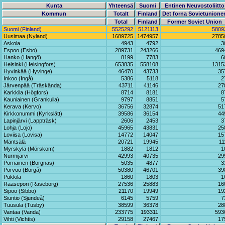
Kunta
Yhteensä
Suomi
Entinen Neuvostoliitto
Kommun
Totalt
Finland
Det forna Sovietunione
Total
Finland
Former Soviet Union
Suomi (Finland)
5525292
5121113
5809
Uusimaa (Nyland)
1689725
1474957
2785
Askola
4943
4792
3
Espoo (Esbo)
289731
243266
469
Hanko (Hangö)
8199
7783
6
Helsinki (Helsingfors)
653835
558108
1315
Hyvinkää (Hyvinge)
46470
43733
35
Inkoo (Ingå)
5386
5118
2
Järvenpää (Träskända)
43711
41146
27
Karkkila (Högfors)
8714
8181
8
Kauniainen (Grankulla)
9797
8851
5
Kerava (Kervo)
36756
32874
51
Kirkkonummi (Kyrkslätt)
39586
36154
44
Lapinjärvi (Lappträsk)
2606
2453
3
Lohja (Lojo)
45965
43831
25
Loviisa (Lovisa)
14772
14047
15
Mäntsälä
20721
19945
11
Myrskylä (Mörskom)
1882
1812
1
Nurmijärvi
42993
40735
29
Pornainen (Borgnäs)
5035
4877
3
Porvoo (Borgå)
50380
46701
39
Pukkila
1860
1803
1
Raasepori (Raseborg)
27536
25883
16
Sipoo (Sibbo)
21170
19949
19
Siuntio (Sjundeå)
6145
5759
7
Tuusula (Tusby)
38599
36378
28
Vantaa (Vanda)
233775
193311
593
Vihti (Vichtis)
29158
27467
17