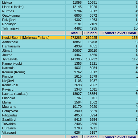
Lieksa
11098
10681
8
Liperi (Libelits)
12145
11926
7
Nurmes
9784
9612
4
Outokumpu
6803
6572
7
Polvijärvi
4307
4263
1
Rääkkylä
2181
2109
2
Tohmajärvi
4482
4255
13
Total
Finland
Former Soviet Union
Keski-Suomi (Mellersta Finland)
273283
262925
167
Äänekoski
18851
18408
9
Hankasalmi
4939
4851
1
Jämsä
20607
20110
9
Joutsa
4467
4360
1
Jyväskylä
141305
133732
117
Kannonkoski
1353
1321
Karstula
4031
3954
1
Keuruu (Keuru)
9762
9512
4
Kinnula
1615
1579
Kivijärvi
1103
1087
Konnevesi
2698
2662
Kyyjärvi
1343
1311
Laukaa (Laukas)
18927
18554
6
Luhanka
707
701
Multia
1584
1562
Muurame
10170
9920
4
Petäjävesi
3900
3829
1
Pihtipudas
4053
3994
Saarijärvi
9415
9254
2
Toivakka
2406
2356
Uurainen
3783
3711
Viitasaari
6264
6157
1
Total
Finland
Former Soviet Union