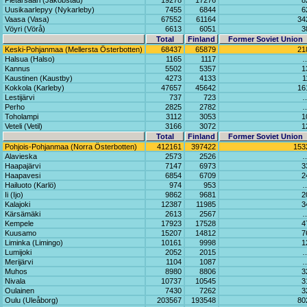
Pietarsaari (Jakobstad)
19278
17276
8
Uusikaarlepyy (Nykarleby)
7455
6844
6
Vaasa (Vasa)
67552
61164
34
Vöyri (Vörå)
6613
6051
3
Total
Finland
Former Soviet Union
Keski-Pohjanmaa (Mellersta Österbotten)
68437
65879
21
Halsua (Halso)
1165
1117
Kannus
5502
5357
1
Kaustinen (Kaustby)
4273
4133
1
Kokkola (Karleby)
47657
45642
16
Lestijärvi
737
723
Perho
2825
2782
Toholampi
3112
3053
1
Veteli (Vetil)
3166
3072
1
Total
Finland
Former Soviet Union
Pohjois-Pohjanmaa (Norra Österbotten)
412161
397422
153
Alavieska
2573
2526
Haapajärvi
7147
6973
3
Haapavesi
6854
6709
2
Hailuoto (Karlö)
974
953
Ii (Ijo)
9862
9681
2
Kalajoki
12387
11985
3
Kärsämäki
2613
2567
Kempele
17923
17528
4
Kuusamo
15207
14812
7
Liminka (Limingo)
10161
9998
1
Lumijoki
2052
2015
Merijärvi
1104
1087
Muhos
8980
8806
3
Nivala
10737
10545
3
Oulainen
7430
7262
3
Oulu (Uleåborg)
203567
193548
80