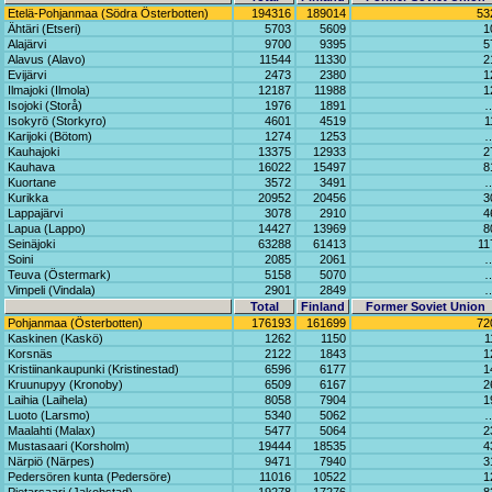
Etelä-Pohjanmaa (Södra Österbotten)
194316
189014
53
Ähtäri (Etseri)
5703
5609
1
Alajärvi
9700
9395
5
Alavus (Alavo)
11544
11330
2
Evijärvi
2473
2380
1
Ilmajoki (Ilmola)
12187
11988
1
Isojoki (Storå)
1976
1891
Isokyrö (Storkyro)
4601
4519
1
Karijoki (Bötom)
1274
1253
Kauhajoki
13375
12933
2
Kauhava
16022
15497
8
Kuortane
3572
3491
Kurikka
20952
20456
3
Lappajärvi
3078
2910
4
Lapua (Lappo)
14427
13969
8
Seinäjoki
63288
61413
11
Soini
2085
2061
Teuva (Östermark)
5158
5070
Vimpeli (Vindala)
2901
2849
Total
Finland
Former Soviet Union
Pohjanmaa (Österbotten)
176193
161699
72
Kaskinen (Kaskö)
1262
1150
1
Korsnäs
2122
1843
1
Kristiinankaupunki (Kristinestad)
6596
6177
1
Kruunupyy (Kronoby)
6509
6167
2
Laihia (Laihela)
8058
7904
1
Luoto (Larsmo)
5340
5062
Maalahti (Malax)
5477
5064
2
Mustasaari (Korsholm)
19444
18535
4
Närpiö (Närpes)
9471
7940
3
Pedersören kunta (Pedersöre)
11016
10522
1