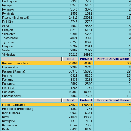
Pudasjärvi
7990
7780
2
Pyhäjärvi
5248
5153
2
Pyhäjoki
3146
3075
2
Pyhäntä
1557
1521
Raahe (Brahestad)
24811
23961
13
Reisjärvi
2743
2722
Sievi
4980
4858
3
Siikajoki
5249
5131
1
Siikalatva
5301
5229
1
Taivalkoski
4024
3926
2
Tyrnävä
6758
6678
Utajärvi
2702
2641
1
Vaala
2869
2829
1
Ylivieska
15212
14923
2
Total
Finland
Former Soviet Union
Kainuu (Kajanaland)
73061
70840
69
Hyrynsalmi
2287
2245
1
Kajaani (Kajana)
36973
35623
29
Kuhmo
8329
8133
12
Paltamo
3336
3288
1
Puolanka
2597
2540
2
Ristijärvi
1288
1274
Sotkamo
10389
10080
11
Suomussalmi
7862
7657
10
Total
Finland
Former Soviet Union
Lappi (Lappland)
178522
170821
48
Enontekiö (Enontekis)
1852
1761
Inari (Enare)
6930
6671
3
Kemi
21021
19858
6
Kemijärvi
7370
7191
3
Keminmaa
8147
7936
Kittilä
6436
6140
3