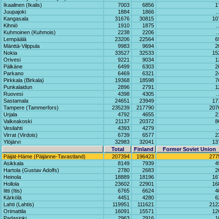
Ikaalinen (Ikalis)
7003
6856
1
Juupajoki
1884
1866
Kangasala
31676
30815
10
Kihniö
1910
1875
Kuhmoinen (Kuhmois)
2238
2206
Lempäälä
23206
22564
6
Mänttä-Vilppula
9983
9694
2
Nokia
33527
32533
15
Orivesi
9221
9034
1
Pälkäne
6499
6303
2
Parkano
6469
6321
2
Pirkkala (Birkala)
19368
18598
7
Punkalaidun
2896
2791
1
Ruovesi
4398
4305
Sastamala
24651
23949
17
Tampere (Tammerfors)
235239
217790
207
Urjala
4792
4655
2
Valkeakoski
21137
20372
8
Vesilahti
4393
4279
Virrat (Virdois)
6739
6577
2
Ylöjärvi
32983
32041
13
Total
Finland
Former Soviet Union
Päijät-Häme (Päijänne-Tavastland)
207394
196423
277
Asikkala
8149
7939
4
Hartola (Gustav Adolfs)
2780
2683
2
Heinola
18889
18196
16
Hollola
23602
22901
16
Iitti (Itis)
6765
6624
4
Kärkölä
4451
4280
6
Lahti (Lahtis)
119951
111621
212
Orimattila
16091
15571
12
Padasjoki
2963
2916
1