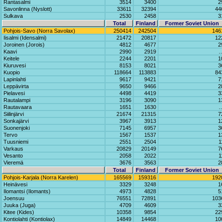
Rantasalmi
3514
3400
2
Savonlinna (Nyslott)
33611
32394
44
Sulkava
2530
2458
3
Total
Finland
Former Soviet Union
Pohjois-Savo (Norra Savolax)
250414
242504
146
Iisalmi (Idensalmi)
21472
20817
12
Joroinen (Jorois)
4812
4677
2
Kaavi
2990
2919
Keitele
2244
2201
1
Kiuruvesi
8153
8021
3
Kuopio
118664
113883
84
Lapinlahti
9617
9421
7
Leppävirta
9650
9466
2
Pielavesi
4498
4419
3
Rautalampi
3196
3090
1
Rautavaara
1651
1630
Siilinjärvi
21674
21315
7
Sonkajärvi
3967
3913
1
Suonenjoki
7145
6957
3
Tervo
1567
1537
1
Tuusniemi
2551
2504
1
Varkaus
20829
20149
7
Vesanto
2058
2022
1
Vieremä
3676
3563
2
Total
Finland
Former Soviet Union
Pohjois-Karjala (Norra Karelen)
165569
159316
192
Heinävesi
3329
3248
1
Ilomantsi (Ilomants)
4973
4828
5
Joensuu
76551
72891
103
Juuka (Juga)
4709
4609
3
Kitee (Kides)
10358
9854
22
Kontiolahti (Kontiolax)
14849
14468
10