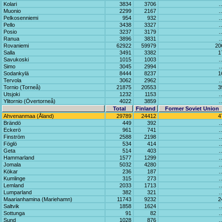
Kolari
3834
3706
Muonio
2299
2167
Pelkosenniemi
954
932
Pello
3438
3327
Posio
3237
3179
Ranua
3896
3831
Rovaniemi
62922
59979
20
Salla
3491
3382
1
Savukoski
1015
1003
Simo
3045
2994
Sodankylä
8444
8237
1
Tervola
3062
2962
Tornio (Torneå)
21875
20553
3
Utsjoki
1232
1153
Ylitornio (Övertorneå)
4022
3859
Total
Finland
Former Soviet Union
Ahvenanmaa (Åland)
29789
24412
4
Brändö
449
392
Eckerö
961
741
Finström
2588
2198
Föglö
534
414
Geta
514
403
Hammarland
1577
1299
Jomala
5032
4280
Kökar
236
187
Kumlinge
315
273
Lemland
2033
1713
Lumparland
382
321
Maarianhamina (Mariehamn)
11743
9232
2
Saltvik
1858
1624
Sottunga
91
82
Sund
1028
876