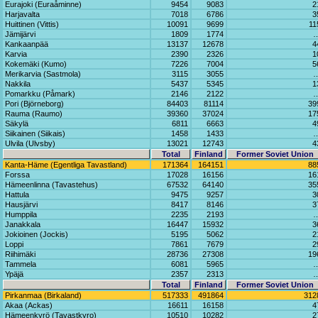
Eurajoki (Euraåminne)
9454
9083
2
Harjavalta
7018
6786
3
Huittinen (Vittis)
10091
9699
11
Jämijärvi
1809
1774
Kankaanpää
13137
12678
4
Karvia
2390
2326
1
Kokemäki (Kumo)
7226
7004
5
Merikarvia (Sastmola)
3115
3055
Nakkila
5437
5345
1
Pomarkku (Påmark)
2146
2122
Pori (Björneborg)
84403
81114
39
Rauma (Raumo)
39360
37024
17
Säkylä
6811
6663
4
Siikainen (Siikais)
1458
1433
Ulvila (Ulvsby)
13021
12743
4
Total
Finland
Former Soviet Union
Kanta-Häme (Egentliga Tavastland)
171364
164151
88
Forssa
17028
16156
16
Hämeenlinna (Tavastehus)
67532
64140
35
Hattula
9475
9257
3
Hausjärvi
8417
8146
3
Humppila
2235
2193
Janakkala
16447
15932
3
Jokioinen (Jockis)
5195
5062
2
Loppi
7861
7679
2
Riihimäki
28736
27308
19
Tammela
6081
5965
Ypäjä
2357
2313
Total
Finland
Former Soviet Union
Pirkanmaa (Birkaland)
517333
491864
312
Akaa (Ackas)
16611
16158
4
Hämeenkyrö (Tavastkyro)
10510
10282
2