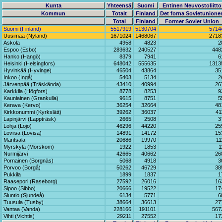
Kunta
Yhteensä
Suomi
Entinen Neuvostoliitto
Kommun
Totalt
Finland
Det forna Sovietunione
Total
Finland
Former Soviet Union
Suomi (Finland)
5517919
5130704
5714
Uusimaa (Nyland)
1671024
1468067
2718
Askola
4958
4823
2
Espoo (Esbo)
283632
240527
448
Hanko (Hangö)
8379
7941
6
Helsinki (Helsingfors)
648042
555635
1313
Hyvinkää (Hyvinge)
46504
43864
35
Inkoo (Ingå)
5403
5134
2
Järvenpää (Träskända)
43410
40994
26
Karkkila (Högfors)
8778
8253
9
Kauniainen (Grankulla)
9615
8751
5
Kerava (Kervo)
36254
32664
48
Kirkkonummi (Kyrkslätt)
39262
36037
41
Lapinjärvi (Lappträsk)
2665
2508
3
Lohja (Lojo)
46296
44220
25
Loviisa (Lovisa)
14891
14172
15
Mäntsälä
20686
19970
11
Myrskylä (Mörskom)
1922
1853
1
Nurmijärvi
42665
40662
26
Pornainen (Borgnäs)
5068
4918
3
Porvoo (Borgå)
50262
46729
38
Pukkila
1899
1837
1
Raasepori (Raseborg)
27592
26016
16
Sipoo (Sibbo)
20666
19522
17
Siuntio (Sjundeå)
6134
5771
6
Tuusula (Tusby)
38664
36613
27
Vantaa (Vanda)
228166
191101
567
Vihti (Vichtis)
29211
27552
17