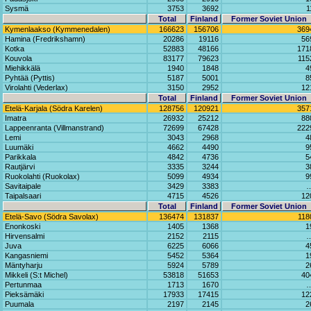
Sysmä
3753
3692
1
Total
Finland
Former Soviet Union
Kymenlaakso (Kymmenedalen)
166623
156706
369
Hamina (Fredrikshamn)
20286
19116
56
Kotka
52883
48166
171
Kouvola
83177
79623
115
Miehikkälä
1940
1848
4
Pyhtää (Pyttis)
5187
5001
8
Virolahti (Vederlax)
3150
2952
12
Total
Finland
Former Soviet Union
Etelä-Karjala (Södra Karelen)
128756
120921
357
Imatra
26932
25212
88
Lappeenranta (Villmanstrand)
72699
67428
222
Lemi
3043
2968
4
Luumäki
4662
4490
9
Parikkala
4842
4736
5
Rautjärvi
3335
3244
3
Ruokolahti (Ruokolax)
5099
4934
9
Savitaipale
3429
3383
Taipalsaari
4715
4526
12
Total
Finland
Former Soviet Union
Etelä-Savo (Södra Savolax)
136474
131837
118
Enonkoski
1405
1368
1
Hirvensalmi
2152
2115
Juva
6225
6066
4
Kangasniemi
5452
5364
1
Mäntyharju
5924
5789
2
Mikkeli (S:t Michel)
53818
51653
40
Pertunmaa
1713
1670
Pieksämäki
17933
17415
12
Puumala
2197
2145
2