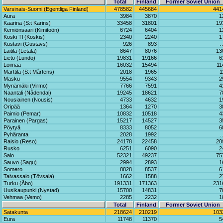
Total
Finland
Former Soviet Union
Varsinais-Suomi (Egentliga Finland)
478582
445684
441
Aura
3984
3870
1
Kaarina (S:t Karins)
33458
31801
19
Kemiönsaari (Kimitoön)
6724
6404
1
Koski Tl (Koskis)
2340
2240
1
Kustavi (Gustavs)
926
893
Laitila (Letala)
8647
8076
13
Lieto (Lundo)
19831
19166
6
Loimaa
16032
15494
11
Marttila (S:t Mårtens)
2018
1965
1
Masku
9554
9343
2
Mynämäki (Virmo)
7766
7591
4
Naantali (Nådendal)
19245
18621
7
Nousiainen (Nousis)
4733
4632
1
Oripää
1364
1270
3
Paimio (Pemar)
10832
10518
4
Parainen (Pargas)
15217
14527
3
Pöytyä
8333
8052
6
Pyhäranta
2028
1992
Raisio (Reso)
24178
22458
20
Rusko
6251
6090
2
Salo
52321
49237
75
Sauvo (Sagu)
2994
2893
1
Somero
8828
8537
6
Taivassalo (Tövsala)
1662
1588
2
Turku (Åbo)
191331
171363
231
Uusikaupunki (Nystad)
15700
14831
7
Vehmaa (Vemo)
2285
2232
1
Total
Finland
Former Soviet Union
Satakunta
218624
210219
103
Eura
11748
11370
5