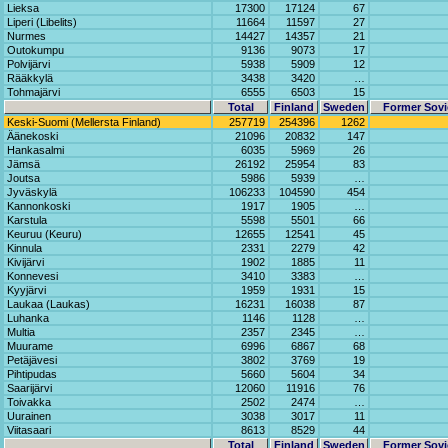
Lieksa
17300
17124
67
Liperi (Libelits)
11664
11597
27
Nurmes
14427
14357
21
Outokumpu
9136
9073
17
Polvijärvi
5938
5909
12
Rääkkylä
3438
3420
…
Tohmajärvi
6555
6503
15
Total
Finland
Sweden
Former Sovi
Keski-Suomi (Mellersta Finland)
257719
254396
1262
Äänekoski
21096
20832
147
Hankasalmi
6035
5969
26
Jämsä
26192
25954
83
Joutsa
5986
5939
…
Jyväskylä
106233
104590
454
Kannonkoski
1917
1905
…
Karstula
5598
5501
66
Keuruu (Keuru)
12655
12541
45
Kinnula
2331
2279
42
Kivijärvi
1902
1885
11
Konnevesi
3410
3383
…
Kyyjärvi
1959
1931
15
Laukaa (Laukas)
16231
16038
87
Luhanka
1146
1128
…
Multia
2357
2345
…
Muurame
6996
6867
68
Petäjävesi
3802
3769
19
Pihtipudas
5660
5604
34
Saarijärvi
12060
11916
76
Toivakka
2502
2474
…
Uurainen
3038
3017
11
Viitasaari
8613
8529
44
Total
Finland
Sweden
Former Sovi