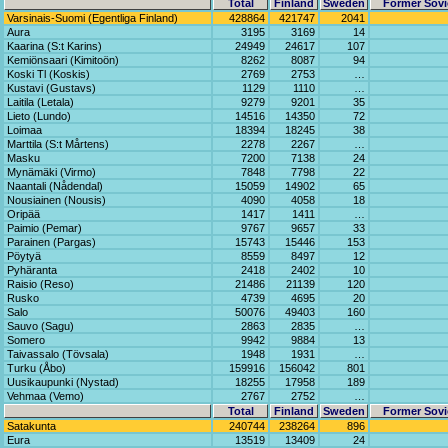
Total
Finland
Sweden
Former Sovi
Varsinais-Suomi (Egentliga Finland)
428864
421747
2041
Aura
3195
3169
14
Kaarina (S:t Karins)
24949
24617
107
Kemiönsaari (Kimitoön)
8262
8087
94
Koski Tl (Koskis)
2769
2753
…
Kustavi (Gustavs)
1129
1110
…
Laitila (Letala)
9279
9201
35
Lieto (Lundo)
14516
14350
72
Loimaa
18394
18245
38
Marttila (S:t Mårtens)
2278
2267
…
Masku
7200
7138
24
Mynämäki (Virmo)
7848
7798
22
Naantali (Nådendal)
15059
14902
65
Nousiainen (Nousis)
4090
4058
18
Oripää
1417
1411
…
Paimio (Pemar)
9767
9657
33
Parainen (Pargas)
15743
15446
153
Pöytyä
8559
8497
12
Pyhäranta
2418
2402
10
Raisio (Reso)
21486
21139
120
Rusko
4739
4695
20
Salo
50076
49403
160
Sauvo (Sagu)
2863
2835
…
Somero
9942
9884
13
Taivassalo (Tövsala)
1948
1931
…
Turku (Åbo)
159916
156042
801
Uusikaupunki (Nystad)
18255
17958
189
Vehmaa (Vemo)
2767
2752
…
Total
Finland
Sweden
Former Sovi
Satakunta
240744
238264
896
Eura
13519
13409
24