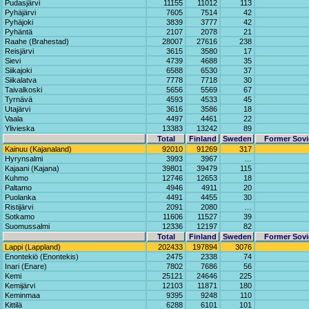
Pudasjärvi
11155
11012
113
Pyhäjärvi
7605
7514
42
Pyhäjoki
3839
3777
42
Pyhäntä
2107
2078
21
Raahe (Brahestad)
28007
27616
238
Reisjärvi
3615
3580
17
Sievi
4739
4688
35
Siikajoki
6588
6530
37
Siikalatva
7778
7718
30
Taivalkoski
5656
5569
67
Tyrnävä
4593
4533
45
Utajärvi
3616
3586
18
Vaala
4497
4461
22
Ylivieska
13383
13242
89
Total
Finland
Sweden
Former Sovi
Kainuu (Kajanaland)
92010
91269
317
Hyrynsalmi
3993
3967
…
Kajaani (Kajana)
39801
39479
115
Kuhmo
12746
12653
18
Paltamo
4946
4911
20
Puolanka
4491
4455
30
Ristijärvi
2091
2080
…
Sotkamo
11606
11527
39
Suomussalmi
12336
12197
82
Total
Finland
Sweden
Former Sovi
Lappi (Lappland)
202433
197894
3076
Enontekiö (Enontekis)
2475
2338
74
Inari (Enare)
7802
7686
56
Kemi
25121
24646
225
Kemijärvi
12103
11871
180
Keminmaa
9395
9248
110
Kittilä
6288
6101
101