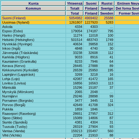
Kunta
Yhteensä
Suomi
Ruotsi
Entinen Neuv
Kommun
Totalt
Finland
Sverige
Det forna Sov
Total
Finland
Sweden
Former Sovi
Suomi (Finland)
5054982
4969402
25588
Uusimaa (Nyland)
1261807
1227920
5283
Askola
4334
4303
…
Espoo (Esbo)
179054
174187
795
Hanko (Hangö)
11274
11018
100
Helsinki (Helsingfors)
501514
483743
1749
Hyvinkää (Hyvinge)
40634
39858
152
Inkoo (Ingå)
4848
4740
30
Järvenpää (Träskända)
33238
32608
112
Karkkila (Högfors)
9033
8916
41
Kauniainen (Grankulla)
8233
7946
64
Kerava (Kervo)
28445
27888
89
Kirkkonummi (Kyrkslätt)
26539
25950
195
Lapinjärvi (Lappträsk)
3269
3218
16
Lohja (Lojo)
42087
41472
165
Loviisa (Lovisa)
16856
16563
113
Mäntsälä
15296
15187
37
Myrskylä (Mörskom)
2065
2048
…
Nurmijärvi
29246
28898
99
Pornainen (Borgnäs)
3477
3445
11
Porvoo (Borgå)
42649
41708
324
Pukkila
1859
1846
…
Raasepori (Raseborg)
28651
27957
312
Sipoo (Sibbo)
15089
14806
87
Siuntio (Sjundeå)
4381
4304
31
Tuusula (Tusby)
28319
27904
93
Vantaa (Vanda)
159213
155497
560
Vihti (Vichtis)
22204
21910
88