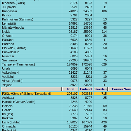
Ikaalinen (Ikalis)
8174
8123
19
Juupajoki
2521
2497
11
Kangasala
24826
24553
106
Kihniö
2701
2684
…
Kuhmoinen (Kuhmois)
3327
3297
13
Lempäälä
14892
14756
65
Mänttä-Vilppula
13815
13684
48
Nokia
26187
25920
114
Orivesi
9174
9091
36
Pälkäne
6638
6589
11
Parkano
8403
8288
20
Pirkkala (Birkala)
11649
11527
50
Punkalaidun
4103
4065
…
Ruovesi
6029
5991
16
Sastamala
27200
26933
75
Tampere (Tammerfors)
174859
172028
629
Urjala
6095
6049
…
Valkeakoski
21427
21243
37
Vesilahti
3231
3211
10
Virrat (Virdois)
9076
9004
33
Ylöjärvi
23922
23685
111
Total
Finland
Sweden
Former Sovi
Päijät-Häme (Päijänne-Tavastland)
206107
203353
715
Asikkala
8828
8727
25
Hartola (Gustav Adolfs)
4246
4220
…
Heinola
22238
21976
69
Hollola
22640
22414
83
Iitti (Itis)
7778
7702
17
Kärkölä
5387
5261
18
Lahti (Lahtis)
109022
107379
429
Orimattila
16125
15944
49
Padasjoki
4342
4290
11