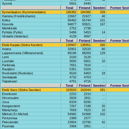
Sysmä
5501
5440
…
Total
Finland
Sweden
Former Sovi
Kymenlaakso (Kymmenedalen)
186382
184380
328
Hamina (Fredrikshamn)
22667
22427
40
Kotka
56462
55744
101
Kouvola
94877
93921
167
Miehikkälä
2752
2738
…
Pyhtää (Pyttis)
5496
5453
14
Virolahti (Vederlax)
4128
4097
…
Total
Finland
Sweden
Former Sovi
Etelä-Karjala (Södra Karelen)
139907
138351
260
Imatra
32901
32533
80
Lappeenranta (Villmanstrand)
69196
68269
129
Lemi
3150
3126
…
Luumäki
5655
5601
10
Parikkala
7651
7616
…
Rautjärvi
5351
5324
…
Ruokolahti (Ruokolax)
6520
6463
18
Savitaipale
4732
4703
…
Taipalsaari
4751
4716
…
Total
Finland
Sweden
Former Sovi
Etelä-Savo (Södra Savolax)
163503
162044
281
Enonkoski
2222
2210
…
Hirvensalmi
2826
2811
…
Juva
8334
8290
…
Kangasniemi
7267
7198
20
Mäntyharju
7659
7623
10
Mikkeli (S:t Michel)
54982
54368
102
Pertunmaa
2389
2377
…
Pieksämäki
23954
23790
42
Puumala
3366
3351
…