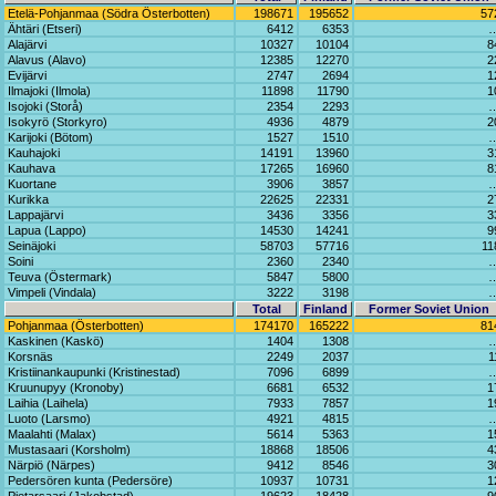
Etelä-Pohjanmaa (Södra Österbotten)
198671
195652
57
Ähtäri (Etseri)
6412
6353
Alajärvi
10327
10104
8
Alavus (Alavo)
12385
12270
2
Evijärvi
2747
2694
1
Ilmajoki (Ilmola)
11898
11790
1
Isojoki (Storå)
2354
2293
Isokyrö (Storkyro)
4936
4879
2
Karijoki (Bötom)
1527
1510
Kauhajoki
14191
13960
3
Kauhava
17265
16960
8
Kuortane
3906
3857
Kurikka
22625
22331
2
Lappajärvi
3436
3356
3
Lapua (Lappo)
14530
14241
9
Seinäjoki
58703
57716
11
Soini
2360
2340
Teuva (Östermark)
5847
5800
Vimpeli (Vindala)
3222
3198
Total
Finland
Former Soviet Union
Pohjanmaa (Österbotten)
174170
165222
81
Kaskinen (Kaskö)
1404
1308
Korsnäs
2249
2037
1
Kristiinankaupunki (Kristinestad)
7096
6899
Kruunupyy (Kronoby)
6681
6532
1
Laihia (Laihela)
7933
7857
1
Luoto (Larsmo)
4921
4815
Maalahti (Malax)
5614
5363
1
Mustasaari (Korsholm)
18868
18506
4
Närpiö (Närpes)
9412
8546
3
Pedersören kunta (Pedersöre)
10937
10731
1