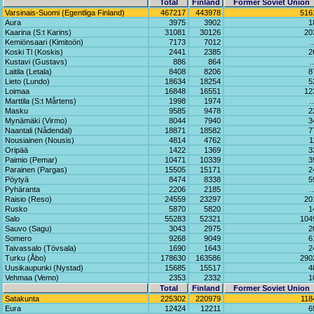
Total
Finland
Former Soviet Union
Varsinais-Suomi (Egentliga Finland)
467217
443978
516
Aura
3975
3902
1
Kaarina (S:t Karins)
31081
30126
20
Kemiönsaari (Kimitoön)
7173
7012
Koski Tl (Koskis)
2441
2385
2
Kustavi (Gustavs)
886
864
Laitila (Letala)
8408
8206
8
Lieto (Lundo)
18634
18254
5
Loimaa
16848
16551
12
Marttila (S:t Mårtens)
1998
1974
Masku
9585
9478
2
Mynämäki (Virmo)
8044
7940
3
Naantali (Nådendal)
18871
18582
7
Nousiainen (Nousis)
4814
4762
1
Oripää
1422
1369
3
Paimio (Pemar)
10471
10339
3
Parainen (Pargas)
15505
15171
2
Pöytyä
8474
8338
5
Pyhäranta
2206
2185
Raisio (Reso)
24559
23297
20
Rusko
5870
5820
1
Salo
55283
52321
104
Sauvo (Sagu)
3043
2975
2
Somero
9268
9049
6
Taivassalo (Tövsala)
1690
1643
2
Turku (Åbo)
178630
163586
290
Uusikaupunki (Nystad)
15685
15517
4
Vehmaa (Vemo)
2353
2332
1
Total
Finland
Former Soviet Union
Satakunta
225302
220979
118
Eura
12424
12211
6