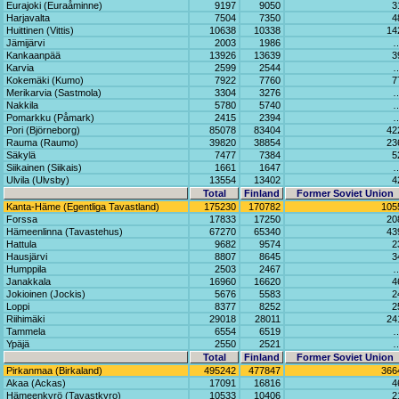
Eurajoki (Euraåminne)
9197
9050
3
Harjavalta
7504
7350
4
Huittinen (Vittis)
10638
10338
14
Jämijärvi
2003
1986
Kankaanpää
13926
13639
3
Karvia
2599
2544
Kokemäki (Kumo)
7922
7760
7
Merikarvia (Sastmola)
3304
3276
Nakkila
5780
5740
Pomarkku (Påmark)
2415
2394
Pori (Björneborg)
85078
83404
42
Rauma (Raumo)
39820
38854
23
Säkylä
7477
7384
5
Siikainen (Siikais)
1661
1647
Ulvila (Ulvsby)
13554
13402
4
Total
Finland
Former Soviet Union
Kanta-Häme (Egentliga Tavastland)
175230
170782
105
Forssa
17833
17250
20
Hämeenlinna (Tavastehus)
67270
65340
43
Hattula
9682
9574
2
Hausjärvi
8807
8645
3
Humppila
2503
2467
Janakkala
16960
16620
4
Jokioinen (Jockis)
5676
5583
2
Loppi
8377
8252
2
Riihimäki
29018
28011
24
Tammela
6554
6519
Ypäjä
2550
2521
Total
Finland
Former Soviet Union
Pirkanmaa (Birkaland)
495242
477847
366
Akaa (Ackas)
17091
16816
4
Hämeenkyrö (Tavastkyro)
10533
10406
2