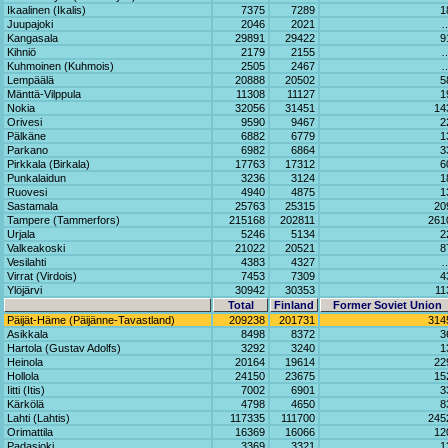
Ikaalinen (Ikalis)
7375
7289
1
Juupajoki
2046
2021
Kangasala
29891
29422
9
Kihniö
2179
2155
Kuhmoinen (Kuhmois)
2505
2467
Lempäälä
20888
20502
5
Mänttä-Vilppula
11308
11127
1
Nokia
32056
31451
14
Orivesi
9590
9467
2
Pälkäne
6882
6779
1
Parkano
6982
6864
3
Pirkkala (Birkala)
17763
17312
6
Punkalaidun
3236
3124
1
Ruovesi
4940
4875
1
Sastamala
25763
25315
20
Tampere (Tammerfors)
215168
202811
261
Urjala
5246
5134
2
Valkeakoski
21022
20521
8
Vesilahti
4383
4327
Virrat (Virdois)
7453
7309
4
Ylöjärvi
30942
30353
11
Total
Finland
Former Soviet Union
Päijät-Häme (Päijänne-Tavastland)
209238
201731
314
Asikkala
8498
8372
3
Hartola (Gustav Adolfs)
3292
3240
1
Heinola
20164
19614
22
Hollola
24150
23675
15
Iitti (Itis)
7002
6901
3
Kärkölä
4798
4650
8
Lahti (Lahtis)
117335
111700
245
Orimattila
16369
16066
12
Padasjoki
3369
3321
1