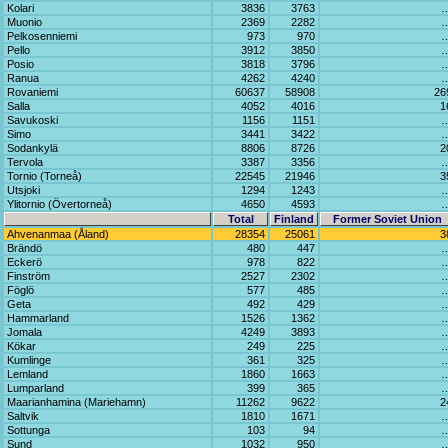
Kolari
3836
3763
Muonio
2369
2282
Pelkosenniemi
973
970
Pello
3912
3850
Posio
3818
3796
Ranua
4262
4240
Rovaniemi
60637
58908
26
Salla
4052
4016
1
Savukoski
1156
1151
Simo
3441
3422
Sodankylä
8806
8726
2
Tervola
3387
3356
Tornio (Torneå)
22545
21946
3
Utsjoki
1294
1243
Ylitornio (Övertorneå)
4650
4593
Total
Finland
Former Soviet Union
Ahvenanmaa (Åland)
28354
25061
3
Brändö
480
447
Eckerö
978
822
Finström
2527
2302
Föglö
577
485
Geta
492
429
Hammarland
1526
1362
Jomala
4249
3893
Kökar
249
225
Kumlinge
361
325
Lemland
1860
1663
Lumparland
399
365
Maarianhamina (Mariehamn)
11262
9622
2
Saltvik
1810
1671
Sottunga
103
94
Sund
1032
950