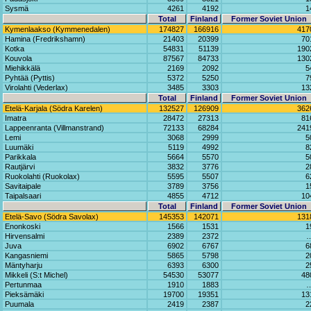
Sysmä
4261
4192
1
Total
Finland
Former Soviet Union
Kymenlaakso (Kymmenedalen)
174827
166916
417
Hamina (Fredrikshamn)
21403
20399
70
Kotka
54831
51139
190
Kouvola
87567
84733
130
Miehikkälä
2169
2092
5
Pyhtää (Pyttis)
5372
5250
7
Virolahti (Vederlax)
3485
3303
13
Total
Finland
Former Soviet Union
Etelä-Karjala (Södra Karelen)
132527
126909
362
Imatra
28472
27313
81
Lappeenranta (Villmanstrand)
72133
68284
241
Lemi
3068
2999
5
Luumäki
5119
4992
8
Parikkala
5664
5570
5
Rautjärvi
3832
3776
2
Ruokolahti (Ruokolax)
5595
5507
6
Savitaipale
3789
3756
1
Taipalsaari
4855
4712
10
Total
Finland
Former Soviet Union
Etelä-Savo (Södra Savolax)
145353
142071
131
Enonkoski
1566
1531
1
Hirvensalmi
2389
2372
Juva
6902
6767
6
Kangasniemi
5865
5798
2
Mäntyharju
6393
6300
2
Mikkeli (S:t Michel)
54530
53077
48
Pertunmaa
1910
1883
Pieksämäki
19700
19351
13
Puumala
2419
2387
2