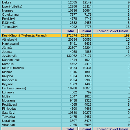
Lieksa
12585
12149
7
Liperi (Libelits)
12286
12114
7
Nurmes
10796
10664
6
Outokumpu
7377
7179
9
Polvijärvi
4778
4747
1
Rääkkylä
2532
2453
3
Tohmajärvi
4992
4776
16
Total
Finland
Former Soviet Union
Keski-Suomi (Mellersta Finland)
271874
265372
199
Äänekoski
20334
20058
10
Hankasalmi
5491
5431
1
Jämsä
22507
22204
12
Joutsa
4958
4883
1
Jyväskylä
132062
127177
142
Kannonkoski
1544
1529
Karstula
4462
4416
1
Keuruu (Keuru)
10574
10434
6
Kinnula
1816
1803
Kivijärvi
1334
1322
Konnevesi
2924
2903
Kyyjärvi
1503
1485
Laukaa (Laukas)
18286
18076
6
Luhanka
802
799
Multia
1847
1828
Muurame
9438
9323
6
Petäjävesi
4065
4026
1
Pihtipudas
4500
4468
Saarijärvi
10380
10277
2
Toivakka
2475
2457
Uurainen
3507
3475
Viitasaari
7065
6998
1
Total
Finland
Former Soviet Union