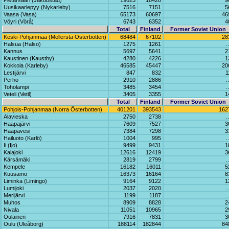
Pietarsaari (Jakobstad)
19623
18428
9
Uusikaarlepyy (Nykarleby)
7516
7151
5
Vaasa (Vasa)
65173
60697
46
Vöyri (Vörå)
6743
6352
4
Total
Finland
Former Soviet Union
Keski-Pohjanmaa (Mellersta Österbotten)
68484
67102
28
Halsua (Halso)
1275
1261
Kannus
5697
5641
2
Kaustinen (Kaustby)
4280
4226
1
Kokkola (Karleby)
46585
45447
20
Lestijärvi
847
832
1
Perho
2910
2886
Toholampi
3485
3454
Veteli (Vetil)
3405
3355
1
Total
Finland
Former Soviet Union
Pohjois-Pohjanmaa (Norra Österbotten)
401201
393543
162
Alavieska
2750
2738
Haapajärvi
7609
7527
3
Haapavesi
7384
7298
3
Hailuoto (Karlö)
1004
995
Ii (Ijo)
9499
9431
1
Kalajoki
12616
12419
3
Kärsämäki
2819
2799
Kempele
16182
16011
5
Kuusamo
16373
16164
8
Liminka (Limingo)
9164
9122
1
Lumijoki
2037
2020
Merijärvi
1199
1187
Muhos
8909
8828
2
Nivala
11051
10965
2
Oulainen
7916
7831
3
Oulu (Uleåborg)
188114
182844
84