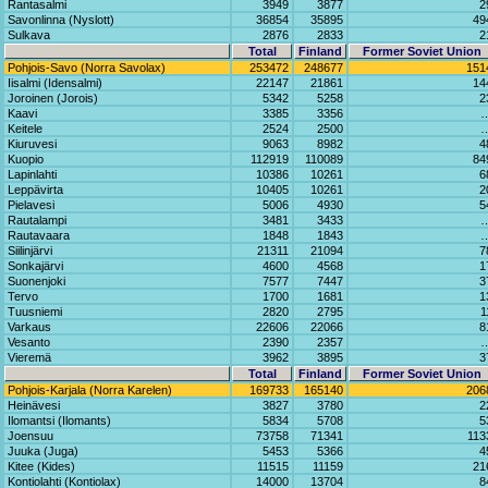
Rantasalmi
3949
3877
2
Savonlinna (Nyslott)
36854
35895
49
Sulkava
2876
2833
2
Total
Finland
Former Soviet Union
Pohjois-Savo (Norra Savolax)
253472
248677
151
Iisalmi (Idensalmi)
22147
21861
14
Joroinen (Jorois)
5342
5258
2
Kaavi
3385
3356
Keitele
2524
2500
Kiuruvesi
9063
8982
4
Kuopio
112919
110089
84
Lapinlahti
10386
10261
6
Leppävirta
10405
10261
2
Pielavesi
5006
4930
5
Rautalampi
3481
3433
Rautavaara
1848
1843
Siilinjärvi
21311
21094
7
Sonkajärvi
4600
4568
1
Suonenjoki
7577
7447
3
Tervo
1700
1681
1
Tuusniemi
2820
2795
1
Varkaus
22606
22066
8
Vesanto
2390
2357
Vieremä
3962
3895
3
Total
Finland
Former Soviet Union
Pohjois-Karjala (Norra Karelen)
169733
165140
206
Heinävesi
3827
3780
2
Ilomantsi (Ilomants)
5834
5708
5
Joensuu
73758
71341
113
Juuka (Juga)
5453
5366
4
Kitee (Kides)
11515
11159
21
Kontiolahti (Kontiolax)
14000
13704
8