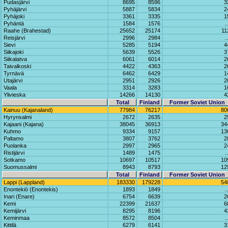
Pudasjärvi
8695
8596
3
Pyhäjärvi
5887
5834
2
Pyhäjoki
3361
3335
1
Pyhäntä
1584
1576
Raahe (Brahestad)
25652
25174
11
Reisjärvi
2996
2984
Sievi
5285
5194
4
Siikajoki
5639
5526
3
Siikalatva
6061
6014
2
Taivalkoski
4422
4363
2
Tyrnävä
6462
6429
1
Utajärvi
2951
2926
2
Vaala
3314
3283
1
Ylivieska
14266
14130
4
Total
Finland
Former Soviet Union
Kainuu (Kajanaland)
77984
76217
80
Hyrynsalmi
2672
2635
2
Kajaani (Kajana)
38045
36913
34
Kuhmo
9334
9157
13
Paltamo
3807
3762
2
Puolanka
2997
2965
2
Ristijärvi
1489
1475
Sotkamo
10697
10517
10
Suomussalmi
8943
8793
12
Total
Finland
Former Soviet Union
Lappi (Lappland)
183330
179228
54
Enontekiö (Enontekis)
1893
1849
Inari (Enare)
6754
6639
2
Kemi
22399
21637
6
Kemijärvi
8295
8196
4
Keminmaa
8572
8504
Kittilä
6279
6141
3