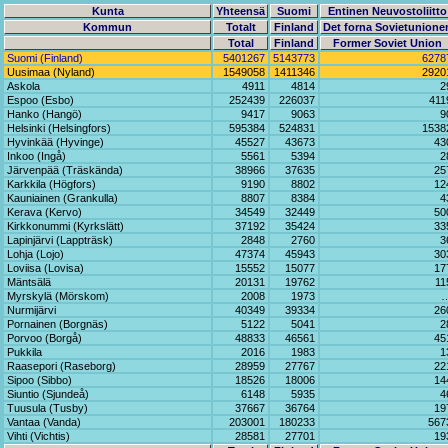
Kunta
Yhteensä
Suomi
Entinen Neuvostoliitto
Kommun
Totalt
Finland
Det forna Sovietunione
Total
Finland
Former Soviet Union
Suomi (Finland)
5401267
5143773
6278
Uusimaa (Nyland)
1549058
1411346
2920
Askola
4911
4814
2
Espoo (Esbo)
252439
226037
411
Hanko (Hangö)
9417
9063
9
Helsinki (Helsingfors)
595384
524831
1538
Hyvinkää (Hyvinge)
45527
43673
43
Inkoo (Ingå)
5561
5394
2
Järvenpää (Träskända)
38966
37635
25
Karkkila (Högfors)
9190
8802
12
Kauniainen (Grankulla)
8807
8384
4
Kerava (Kervo)
34549
32449
50
Kirkkonummi (Kyrkslätt)
37192
35424
33
Lapinjärvi (Lappträsk)
2848
2760
3
Lohja (Lojo)
47374
45943
30
Loviisa (Lovisa)
15552
15077
17
Mäntsälä
20131
19762
11
Myrskylä (Mörskom)
2008
1973
Nurmijärvi
40349
39334
26
Pornainen (Borgnäs)
5122
5041
2
Porvoo (Borgå)
48833
46561
45
Pukkila
2016
1983
1
Raasepori (Raseborg)
28959
27767
22
Sipoo (Sibbo)
18526
18006
14
Siuntio (Sjundeå)
6148
5935
4
Tuusula (Tusby)
37667
36764
19
Vantaa (Vanda)
203001
180233
567
Vihti (Vichtis)
28581
27701
19