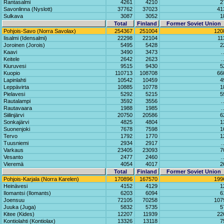
Rantasalmi
4261
4210
2
Savonlinna (Nyslott)
37762
37023
41
Sulkava
3087
3052
1
Total
Finland
Former Soviet Union
Pohjois-Savo (Norra Savolax)
254367
251004
120
Iisalmi (Idensalmi)
22298
22104
11
Joroinen (Jorois)
5495
5428
2
Kaavi
3490
3473
Keitele
2642
2623
Kiuruvesi
9515
9430
5
Kuopio
110713
108708
66
Lapinlahti
10542
10459
4
Leppävirta
10885
10778
1
Pielavesi
5292
5215
5
Rautalampi
3592
3556
Rautavaara
1988
1985
Siilinjärvi
20750
20586
6
Sonkajärvi
4825
4804
1
Suonenjoki
7678
7598
1
Tervo
1792
1770
1
Tuusniemi
2934
2917
Varkaus
23405
23093
7
Vesanto
2477
2460
Vieremä
4054
4017
2
Total
Finland
Former Soviet Union
Pohjois-Karjala (Norra Karelen)
170896
167570
199
Heinävesi
4152
4129
1
Ilomantsi (Ilomants)
6203
6094
6
Joensuu
72105
70258
107
Juuka (Juga)
5832
5735
5
Kitee (Kides)
12207
11939
22
Kontiolahti (Kontiolax)
13326
13118
7