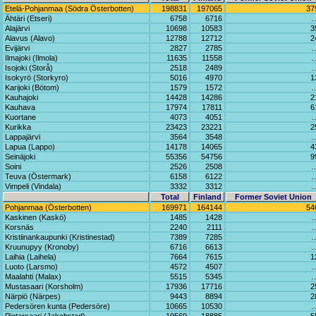
Etelä-Pohjanmaa (Södra Österbotten)
198831
197065
37
Ähtäri (Etseri)
6758
6716
Alajärvi
10698
10583
3
Alavus (Alavo)
12788
12712
2
Evijärvi
2827
2785
Ilmajoki (Ilmola)
11635
11558
Isojoki (Storå)
2518
2489
Isokyrö (Storkyro)
5016
4970
1
Karijoki (Bötom)
1579
1572
Kauhajoki
14428
14286
2
Kauhava
17974
17811
6
Kuortane
4073
4051
Kurikka
23423
23221
2
Lappajärvi
3564
3548
Lapua (Lappo)
14178
14065
4
Seinäjoki
55356
54756
9
Soini
2526
2508
Teuva (Östermark)
6158
6122
Vimpeli (Vindala)
3332
3312
Total
Finland
Former Soviet Union
Pohjanmaa (Österbotten)
169971
164144
54
Kaskinen (Kaskö)
1485
1428
Korsnäs
2240
2111
Kristiinankaupunki (Kristinestad)
7389
7285
Kruunupyy (Kronoby)
6716
6613
Laihia (Laihela)
7664
7615
1
Luoto (Larsmo)
4572
4507
Maalahti (Malax)
5515
5345
Mustasaari (Korsholm)
17936
17716
2
Närpiö (Närpes)
9443
8894
2
Pedersören kunta (Pedersöre)
10665
10530