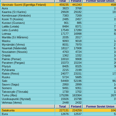
Total
Finland
Former Soviet Union
Varsinais-Suomi (Egentliga Finland)
459235
441343
458
Aura
3823
3768
1
Kaarina (S:t Karins)
29928
29182
19
Kemiönsaari (Kimitoön)
7383
7269
Koski Tl (Koskis)
2485
2457
1
Kustavi (Gustavs)
901
885
Laitila (Letala)
8484
8371
7
Lieto (Lundo)
17549
17280
3
Loimaa
17177
16998
8
Marttila (S:t Mårtens)
2035
2017
Masku
9093
9018
1
Mynämäki (Virmo)
8031
7970
2
Naantali (Nådendal)
18117
17908
6
Nousiainen (Nousis)
4763
4724
1
Oripää
1362
1332
1
Paimio (Pemar)
10010
9908
3
Parainen (Pargas)
15373
15154
2
Pöytyä
8405
8325
3
Pyhäranta
2215
2199
Raisio (Reso)
24077
23151
17
Rusko
5724
5685
Salo
54469
52196
96
Sauvo (Sagu)
2950
2899
1
Somero
9491
9351
4
Taivassalo (Tövsala)
1730
1702
1
Turku (Åbo)
175286
163364
267
Uusikaupunki (Nystad)
15926
15798
3
Vehmaa (Vemo)
2448
2432
Total
Finland
Former Soviet Union
Satakunta
227131
224259
104
Eura
12676
12537
5