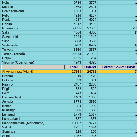
Kolari
3796
3737
Muonio
2363
2301
Pelkosenniemi
1063
1061
Pello
4216
4167
Posio
4087
4074
Ranua
4512
4496
Rovaniemi
58825
57595
25
Salla
4364
4330
1
Savukoski
1244
1242
Simo
3588
3568
Sodankylä
8982
8922
1
Tervola
3550
3537
Tornio (Torneå)
22373
21952
3
Utsjoki
1335
1294
Ylitornio (Övertorneå)
4943
4893
Total
Finland
Former Soviet Union
Ahvenanmaa (Åland)
27153
24751
2
Brändö
510
470
Eckerö
923
801
Finström
2457
2288
Föglö
582
522
Geta
443
404
Hammarland
1409
1306
Jomala
3774
3530
Kökar
284
259
Kumlinge
366
338
Lemland
1773
1617
Lumparland
387
357
Maarianhamina (Mariehamn)
10902
9727
2
Saltvik
1731
1624
Sottunga
116
106
Sund
1052
993