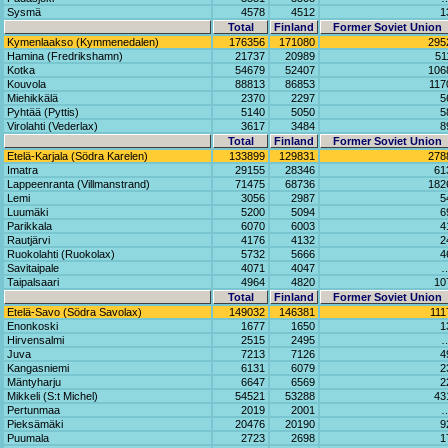
Sysmä
4578
4512
1
Total
Finland
Former Soviet Union
Kymenlaakso (Kymmenedalen)
176356
171080
295
Hamina (Fredrikshamn)
21737
20989
51
Kotka
54679
52407
106
Kouvola
88813
86853
117
Miehikkälä
2370
2297
5
Pyhtää (Pyttis)
5140
5050
5
Virolahti (Vederlax)
3617
3484
8
Total
Finland
Former Soviet Union
Etelä-Karjala (Södra Karelen)
133899
129831
278
Imatra
29155
28346
61
Lappeenranta (Villmanstrand)
71475
68736
182
Lemi
3056
2987
5
Luumäki
5200
5094
6
Parikkala
6070
6003
4
Rautjärvi
4176
4132
2
Ruokolahti (Ruokolax)
5732
5666
4
Savitaipale
4071
4047
Taipalsaari
4964
4820
10
Total
Finland
Former Soviet Union
Etelä-Savo (Södra Savolax)
149032
146381
111
Enonkoski
1677
1650
1
Hirvensalmi
2515
2495
Juva
7213
7126
4
Kangasniemi
6131
6079
2
Mäntyharju
6647
6569
2
Mikkeli (S:t Michel)
54521
53288
43
Pertunmaa
2019
2001
Pieksämäki
20476
20190
9
Puumala
2723
2698
1