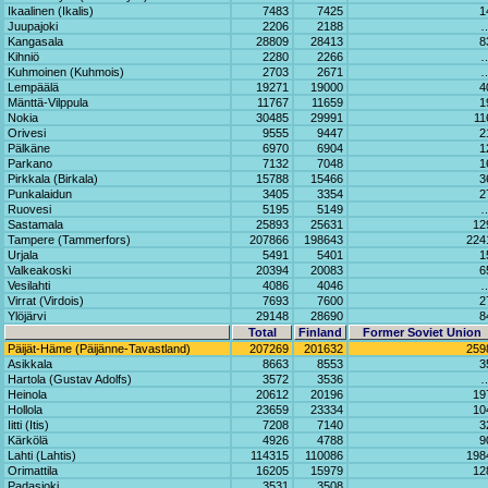
Ikaalinen (Ikalis)
7483
7425
1
Juupajoki
2206
2188
Kangasala
28809
28413
8
Kihniö
2280
2266
Kuhmoinen (Kuhmois)
2703
2671
Lempäälä
19271
19000
4
Mänttä-Vilppula
11767
11659
1
Nokia
30485
29991
11
Orivesi
9555
9447
2
Pälkäne
6970
6904
1
Parkano
7132
7048
1
Pirkkala (Birkala)
15788
15466
3
Punkalaidun
3405
3354
2
Ruovesi
5195
5149
Sastamala
25893
25631
12
Tampere (Tammerfors)
207866
198643
224
Urjala
5491
5401
1
Valkeakoski
20394
20083
6
Vesilahti
4086
4046
Virrat (Virdois)
7693
7600
2
Ylöjärvi
29148
28690
8
Total
Finland
Former Soviet Union
Päijät-Häme (Päijänne-Tavastland)
207269
201632
259
Asikkala
8663
8553
3
Hartola (Gustav Adolfs)
3572
3536
Heinola
20612
20196
19
Hollola
23659
23334
10
Iitti (Itis)
7208
7140
3
Kärkölä
4926
4788
9
Lahti (Lahtis)
114315
110086
198
Orimattila
16205
15979
12
Padasjoki
3531
3508