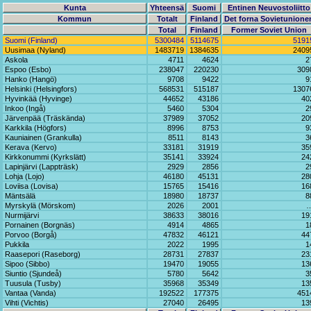
Kunta
Yhteensä
Suomi
Entinen Neuvostoliitto
Kommun
Totalt
Finland
Det forna Sovietunione
Total
Finland
Former Soviet Union
Suomi (Finland)
5300484
5114675
5191
Uusimaa (Nyland)
1483719
1384635
2409
Askola
4711
4624
2
Espoo (Esbo)
238047
220230
309
Hanko (Hangö)
9708
9422
9
Helsinki (Helsingfors)
568531
515187
1307
Hyvinkää (Hyvinge)
44652
43186
40
Inkoo (Ingå)
5460
5304
2
Järvenpää (Träskända)
37989
37052
20
Karkkila (Högfors)
8996
8753
9
Kauniainen (Grankulla)
8511
8143
3
Kerava (Kervo)
33181
31919
35
Kirkkonummi (Kyrkslätt)
35141
33924
24
Lapinjärvi (Lappträsk)
2929
2856
2
Lohja (Lojo)
46180
45131
28
Loviisa (Lovisa)
15765
15416
16
Mäntsälä
18980
18737
8
Myrskylä (Mörskom)
2026
2001
Nurmijärvi
38633
38016
19
Pornainen (Borgnäs)
4914
4865
1
Porvoo (Borgå)
47832
46121
44
Pukkila
2022
1995
1
Raasepori (Raseborg)
28731
27837
23
Sipoo (Sibbo)
19470
19055
13
Siuntio (Sjundeå)
5780
5642
3
Tuusula (Tusby)
35968
35349
13
Vantaa (Vanda)
192522
177375
451
Vihti (Vichtis)
27040
26495
13