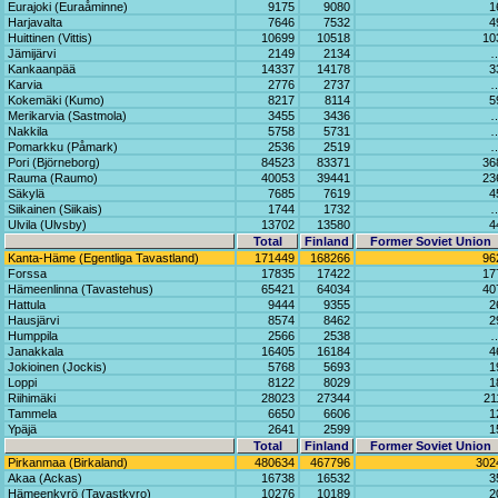
Eurajoki (Euraåminne)
9175
9080
1
Harjavalta
7646
7532
4
Huittinen (Vittis)
10699
10518
10
Jämijärvi
2149
2134
Kankaanpää
14337
14178
3
Karvia
2776
2737
Kokemäki (Kumo)
8217
8114
5
Merikarvia (Sastmola)
3455
3436
Nakkila
5758
5731
Pomarkku (Påmark)
2536
2519
Pori (Björneborg)
84523
83371
36
Rauma (Raumo)
40053
39441
23
Säkylä
7685
7619
4
Siikainen (Siikais)
1744
1732
Ulvila (Ulvsby)
13702
13580
4
Total
Finland
Former Soviet Union
Kanta-Häme (Egentliga Tavastland)
171449
168266
96
Forssa
17835
17422
17
Hämeenlinna (Tavastehus)
65421
64034
40
Hattula
9444
9355
2
Hausjärvi
8574
8462
2
Humppila
2566
2538
Janakkala
16405
16184
4
Jokioinen (Jockis)
5768
5693
1
Loppi
8122
8029
1
Riihimäki
28023
27344
21
Tammela
6650
6606
1
Ypäjä
2641
2599
1
Total
Finland
Former Soviet Union
Pirkanmaa (Birkaland)
480634
467796
302
Akaa (Ackas)
16738
16532
3
Hämeenkyrö (Tavastkyro)
10276
10189
2