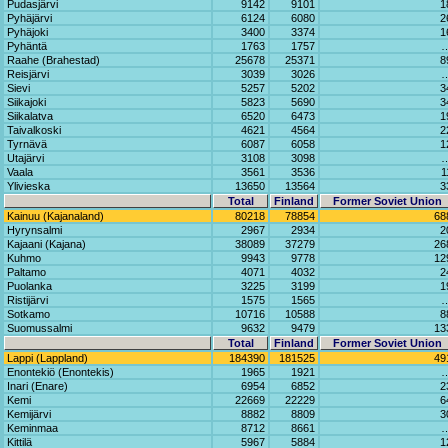
Pudasjärvi
9142
9101
1
Pyhäjärvi
6124
6080
2
Pyhäjoki
3400
3374
1
Pyhäntä
1763
1757
Raahe (Brahestad)
25678
25371
8
Reisjärvi
3039
3026
Sievi
5257
5202
3
Siikajoki
5823
5690
3
Siikalatva
6520
6473
1
Taivalkoski
4621
4564
2
Tyrnävä
6087
6058
1
Utajärvi
3108
3098
Vaala
3561
3536
1
Ylivieska
13650
13564
3
Total
Finland
Former Soviet Union
Kainuu (Kajanaland)
80218
78854
68
Hyrynsalmi
2967
2934
2
Kajaani (Kajana)
38089
37279
26
Kuhmo
9943
9778
12
Paltamo
4071
4032
2
Puolanka
3225
3199
1
Ristijärvi
1575
1565
Sotkamo
10716
10588
8
Suomussalmi
9632
9479
13
Total
Finland
Former Soviet Union
Lappi (Lappland)
184390
181525
49
Enontekiö (Enontekis)
1965
1921
Inari (Enare)
6954
6852
2
Kemi
22669
22229
6
Kemijärvi
8882
8809
3
Keminmaa
8712
8661
Kittilä
5967
5884
1