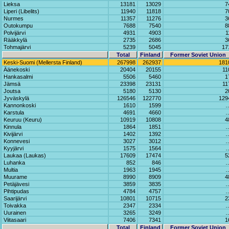
Lieksa
13181
13029
7
Liperi (Libelits)
11940
11818
7
Nurmes
11357
11276
3
Outokumpu
7688
7540
8
Polvijärvi
4931
4903
1
Rääkkylä
2735
2686
3
Tohmajärvi
5239
5045
17
Total
Finland
Former Soviet Union
Keski-Suomi (Mellersta Finland)
267998
262937
181
Äänekoski
20404
20155
11
Hankasalmi
5506
5460
1
Jämsä
23398
23131
11
Joutsa
5180
5130
2
Jyväskylä
126546
122770
129
Kannonkoski
1610
1599
Karstula
4691
4660
Keuruu (Keuru)
10919
10808
4
Kinnula
1864
1851
Kivijärvi
1402
1392
Konnevesi
3027
3012
Kyyjärvi
1575
1564
Laukaa (Laukas)
17609
17474
5
Luhanka
852
846
Multia
1963
1945
Muurame
8990
8909
4
Petäjävesi
3859
3835
Pihtipudas
4784
4757
Saarijärvi
10801
10715
2
Toivakka
2347
2334
Uurainen
3265
3249
Viitasaari
7406
7341
1
Total
Finland
Former Soviet Union