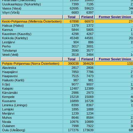
Pietarsaari (Jakobstad)
19569
18885
5
Uusikaarlepyy (Nykarleby)
7399
7195
2
Vaasa (Vasa)
62695
59623
34
Vöyri (Vörå)
6683
6397
1
Total
Finland
Former Soviet Union
Keski-Pohjanmaa (Mellersta Österbotten)
67898
66973
27
Halsua (Halso)
1379
1372
Kannus
5844
5805
1
Kaustinen (Kaustby)
4298
4267
1
Kokkola (Karleby)
45348
44581
20
Lestijärvi
904
886
1
Perho
3017
3001
Toholampi
3590
3577
Veteli (Vetil)
3518
3484
1
Total
Finland
Former Soviet Union
Pohjois-Pohjanmaa (Norra Österbotten)
390038
384629
133
Alavieska
2817
2806
Haapajärvi
7850
7786
2
Haapavesi
7515
7473
2
Hailuoto (Karlö)
987
981
Ii (Ijo)
9077
9007
1
Kalajoki
12487
12389
3
Kärsämäki
2986
2973
Kempele
15218
15069
4
Kuusamo
16899
16728
5
Liminka (Limingo)
8399
8367
1
Lumijoki
1895
1888
Merijärvi
1239
1234
Muhos
8646
8584
2
Nivala
10976
10889
3
Oulainen
7998
7922
3
Oulu (Uleåborg)
177276
173639
68