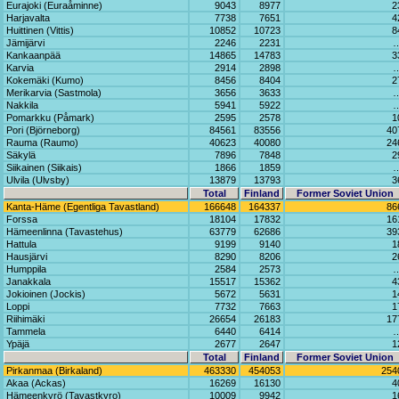
Eurajoki (Euraåminne)
9043
8977
2
Harjavalta
7738
7651
4
Huittinen (Vittis)
10852
10723
8
Jämijärvi
2246
2231
Kankaanpää
14865
14783
3
Karvia
2914
2898
Kokemäki (Kumo)
8456
8404
2
Merikarvia (Sastmola)
3656
3633
Nakkila
5941
5922
Pomarkku (Påmark)
2595
2578
1
Pori (Björneborg)
84561
83556
40
Rauma (Raumo)
40623
40080
24
Säkylä
7896
7848
2
Siikainen (Siikais)
1866
1859
Ulvila (Ulvsby)
13879
13793
3
Total
Finland
Former Soviet Union
Kanta-Häme (Egentliga Tavastland)
166648
164337
86
Forssa
18104
17832
16
Hämeenlinna (Tavastehus)
63779
62686
39
Hattula
9199
9140
1
Hausjärvi
8290
8206
2
Humppila
2584
2573
Janakkala
15517
15362
4
Jokioinen (Jockis)
5672
5631
1
Loppi
7732
7663
1
Riihimäki
26654
26183
17
Tammela
6440
6414
Ypäjä
2677
2647
1
Total
Finland
Former Soviet Union
Pirkanmaa (Birkaland)
463330
454053
254
Akaa (Ackas)
16269
16130
4
Hämeenkyrö (Tavastkyro)
10009
9942
1