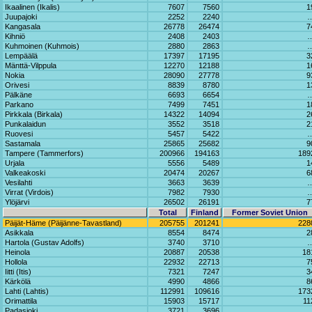
Ikaalinen (Ikalis)
7607
7560
1
Juupajoki
2252
2240
Kangasala
26778
26474
7
Kihniö
2408
2403
Kuhmoinen (Kuhmois)
2880
2863
Lempäälä
17397
17195
3
Mänttä-Vilppula
12270
12188
1
Nokia
28090
27778
9
Orivesi
8839
8780
1
Pälkäne
6693
6654
Parkano
7499
7451
1
Pirkkala (Birkala)
14322
14094
2
Punkalaidun
3552
3518
2
Ruovesi
5457
5422
Sastamala
25865
25682
9
Tampere (Tammerfors)
200966
194163
189
Urjala
5556
5489
1
Valkeakoski
20474
20267
6
Vesilahti
3663
3639
Virrat (Virdois)
7982
7930
Ylöjärvi
26502
26191
7
Total
Finland
Former Soviet Union
Päijät-Häme (Päijänne-Tavastland)
205755
201241
228
Asikkala
8554
8474
2
Hartola (Gustav Adolfs)
3740
3710
Heinola
20887
20538
18
Hollola
22932
22713
7
Iitti (Itis)
7321
7247
3
Kärkölä
4990
4866
8
Lahti (Lahtis)
112991
109616
173
Orimattila
15903
15717
11
Padasjoki
3721
3696