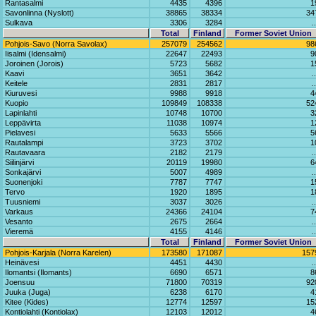
Rantasalmi
4435
4396
1
Savonlinna (Nyslott)
38865
38334
34
Sulkava
3306
3284
Total
Finland
Former Soviet Union
Pohjois-Savo (Norra Savolax)
257079
254562
98
Iisalmi (Idensalmi)
22647
22493
9
Joroinen (Jorois)
5723
5682
1
Kaavi
3651
3642
Keitele
2831
2817
Kiuruvesi
9988
9918
4
Kuopio
109849
108338
52
Lapinlahti
10748
10700
3
Leppävirta
11038
10974
1
Pielavesi
5633
5566
5
Rautalampi
3723
3702
1
Rautavaara
2182
2179
Siilinjärvi
20119
19980
6
Sonkajärvi
5007
4989
Suonenjoki
7787
7747
1
Tervo
1920
1895
1
Tuusniemi
3037
3026
Varkaus
24366
24104
7
Vesanto
2675
2664
Vieremä
4155
4146
Total
Finland
Former Soviet Union
Pohjois-Karjala (Norra Karelen)
173580
171087
157
Heinävesi
4451
4430
Ilomantsi (Ilomants)
6690
6571
8
Joensuu
71800
70319
92
Juuka (Juga)
6238
6170
4
Kitee (Kides)
12774
12597
15
Kontiolahti (Kontiolax)
12103
12012
4