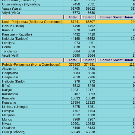
Pietarsaari (Jakobstad)
19431
18935
4
Uusikaarlepyy (Nykarleby)
7450
7331
1
Vaasa (Vasa)
61705
59612
31
Vöyri (Vörå)
6773
6630
Total
Finland
Former Soviet Union
Keski-Pohjanmaa (Mellersta Österbotten)
67441
66807
24
Halsua (Halso)
1498
1492
Kannus
5978
5943
1
Kaustinen (Kaustby)
4432
4410
Kokkola (Karleby)
44168
43652
19
Lestijärvi
973
961
1
Perho
3038
3029
Toholampi
3664
3656
Veteli (Vetil)
3690
3664
1
Total
Finland
Former Soviet Union
Pohjois-Pohjanmaa (Norra Österbotten)
378903
374851
112
Alavieska
2891
2880
Haapajärvi
8083
8030
3
Haapavesi
7818
7786
1
Hailuoto (Karlö)
979
972
Ii (Ijo)
8512
8446
1
Kalajoki
12231
12171
2
Kärsämäki
3107
3093
Kempele
13633
13540
2
Kuusamo
17394
17223
5
Liminka (Limingo)
6475
6451
Lumijoki
1767
1764
Merijärvi
1312
1308
Muhos
7969
7907
2
Nivala
10901
10832
3
Oulainen
8198
8133
3
Oulu (Uleåborg)
168549
165838
62