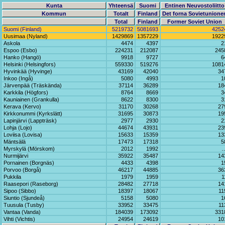
Kunta
Yhteensä
Suomi
Entinen Neuvostoliitto
Kommun
Totalt
Finland
Det forna Sovietunione
Total
Finland
Former Soviet Union
Suomi (Finland)
5219732
5081693
4252
Uusimaa (Nyland)
1429869
1357229
1922
Askola
4474
4397
2
Espoo (Esbo)
224231
212087
245
Hanko (Hangö)
9918
9727
6
Helsinki (Helsingfors)
559330
519276
1081
Hyvinkää (Hyvinge)
43169
42040
34
Inkoo (Ingå)
5080
4993
1
Järvenpää (Träskända)
37114
36289
18
Karkkila (Högfors)
8764
8669
3
Kauniainen (Grankulla)
8622
8300
3
Kerava (Kervo)
31170
30268
27
Kirkkonummi (Kyrkslätt)
31695
30873
19
Lapinjärvi (Lappträsk)
2977
2930
2
Lohja (Lojo)
44674
43931
23
Loviisa (Lovisa)
15633
15359
13
Mäntsälä
17473
17318
5
Myrskylä (Mörskom)
2012
1992
Nurmijärvi
35922
35487
14
Pornainen (Borgnäs)
4433
4398
1
Porvoo (Borgå)
46217
44885
36
Pukkila
1979
1959
1
Raasepori (Raseborg)
28482
27718
14
Sipoo (Sibbo)
18397
18067
11
Siuntio (Sjundeå)
5158
5080
1
Tuusula (Tusby)
33952
33475
11
Vantaa (Vanda)
184039
173092
331
Vihti (Vichtis)
24954
24619
10