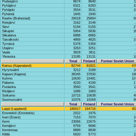
Pudasjärvi
9674
9640
1
Pyhäjärvi
6321
6283
1
Pyhäjoki
3554
3531
1
Pyhäntä
1845
1840
Raahe (Brahestad)
26018
25804
6
Reisjärvi
3162
3146
Sievi
5194
5155
2
Siikajoki
5904
5836
2
Siikalatva
6888
6865
Taivalkoski
4869
4825
1
Tyrnävä
5378
5359
Utajärvi
3263
3251
Vaala
3829
3811
Ylivieska
13185
13131
1
Total
Finland
Former Soviet Union
Kainuu (Kajanaland)
82744
81821
47
Hyrynsalmi
3212
3189
1
Kajaani (Kajana)
38345
37830
18
Kuhmo
10630
10481
10
Paltamo
4220
4190
1
Puolanka
3560
3541
1
Ristijärvi
1686
1683
Sotkamo
10715
10638
4
Suomussalmi
10376
10269
8
Total
Finland
Former Soviet Union
Lappi (Lappland)
186917
184716
40
Enontekiö (Enontekis)
2022
1976
Inari (Enare)
7153
7070
1
Kemi
23056
22675
7
Kemijärvi
9759
9696
2
Keminmaa
8889
8838
Kittilä
5820
5773
1