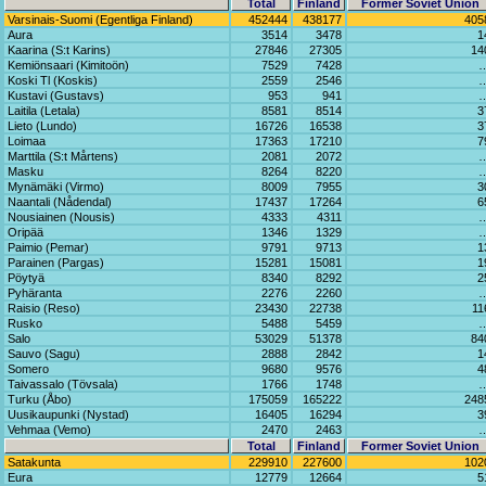
Total
Finland
Former Soviet Union
Varsinais-Suomi (Egentliga Finland)
452444
438177
405
Aura
3514
3478
1
Kaarina (S:t Karins)
27846
27305
14
Kemiönsaari (Kimitoön)
7529
7428
Koski Tl (Koskis)
2559
2546
Kustavi (Gustavs)
953
941
Laitila (Letala)
8581
8514
3
Lieto (Lundo)
16726
16538
3
Loimaa
17363
17210
7
Marttila (S:t Mårtens)
2081
2072
Masku
8264
8220
Mynämäki (Virmo)
8009
7955
3
Naantali (Nådendal)
17437
17264
6
Nousiainen (Nousis)
4333
4311
Oripää
1346
1329
Paimio (Pemar)
9791
9713
1
Parainen (Pargas)
15281
15081
1
Pöytyä
8340
8292
2
Pyhäranta
2276
2260
Raisio (Reso)
23430
22738
11
Rusko
5488
5459
Salo
53029
51378
84
Sauvo (Sagu)
2888
2842
1
Somero
9680
9576
4
Taivassalo (Tövsala)
1766
1748
Turku (Åbo)
175059
165222
248
Uusikaupunki (Nystad)
16405
16294
3
Vehmaa (Vemo)
2470
2463
Total
Finland
Former Soviet Union
Satakunta
229910
227600
102
Eura
12779
12664
5