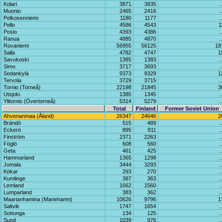
Kolari
3871
3835
Muonio
2465
2416
Pelkosenniemi
1180
1177
Pello
4586
4543
1
Posio
4393
4386
Ranua
4885
4870
Rovaniemi
56955
56125
18
Salla
4782
4747
1
Savukoski
1385
1383
Simo
3717
3693
Sodankylä
9373
9329
1
Tervola
3729
3715
Tornio (Torneå)
22198
21845
3
Utsjoki
1385
1345
Ylitornio (Övertorneå)
5314
5279
Total
Finland
Former Soviet Union
Ahvenanmaa (Åland)
26347
24646
2
Brändö
515
489
Eckerö
895
811
Finström
2371
2263
Föglö
608
560
Geta
461
425
Hammarland
1365
1298
Jomala
3444
3293
Kökar
293
270
Kumlinge
387
363
Lemland
1662
1560
Lumparland
383
362
Maarianhamina (Mariehamn)
10626
9796
1
Saltvik
1747
1654
Sottunga
134
125
Sund
1039
976