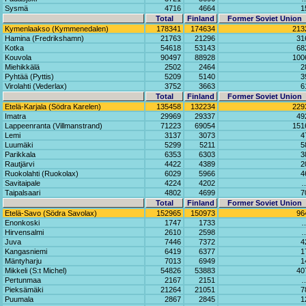
Sysmä
4716
4664
1
Total
Finland
Former Soviet Union
Kymenlaakso (Kymmenedalen)
178341
174634
213
Hamina (Fredrikshamn)
21763
21296
31
Kotka
54618
53143
68
Kouvola
90497
88928
100
Miehikkälä
2502
2464
2
Pyhtää (Pyttis)
5209
5140
3
Virolahti (Vederlax)
3752
3663
6
Total
Finland
Former Soviet Union
Etelä-Karjala (Södra Karelen)
135458
132234
229
Imatra
29969
29337
49
Lappeenranta (Villmanstrand)
71223
69054
151
Lemi
3137
3073
4
Luumäki
5299
5211
5
Parikkala
6353
6303
3
Rautjärvi
4422
4389
2
Ruokolahti (Ruokolax)
6029
5966
4
Savitaipale
4224
4202
Taipalsaari
4802
4699
7
Total
Finland
Former Soviet Union
Etelä-Savo (Södra Savolax)
152965
150973
96
Enonkoski
1747
1733
Hirvensalmi
2610
2598
Juva
7446
7372
4
Kangasniemi
6419
6377
1
Mäntyharju
7013
6949
1
Mikkeli (S:t Michel)
54826
53883
40
Pertunmaa
2167
2151
Pieksämäki
21264
21051
7
Puumala
2867
2845
1