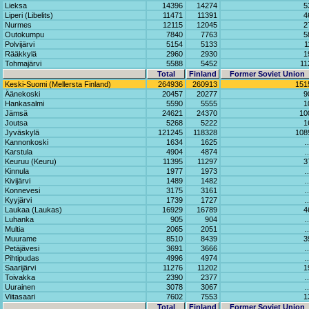
Lieksa
14396
14274
5
Liperi (Libelits)
11471
11391
4
Nurmes
12115
12045
2
Outokumpu
7840
7763
5
Polvijärvi
5154
5133
1
Rääkkylä
2960
2930
1
Tohmajärvi
5588
5452
11
Total
Finland
Former Soviet Union
Keski-Suomi (Mellersta Finland)
264936
260913
151
Äänekoski
20457
20277
9
Hankasalmi
5590
5555
1
Jämsä
24621
24370
10
Joutsa
5268
5222
1
Jyväskylä
121245
118328
108
Kannonkoski
1634
1625
Karstula
4904
4874
Keuruu (Keuru)
11395
11297
3
Kinnula
1977
1973
Kivijärvi
1489
1482
Konnevesi
3175
3161
Kyyjärvi
1739
1727
Laukaa (Laukas)
16929
16789
4
Luhanka
905
904
Multia
2065
2051
Muurame
8510
8439
3
Petäjävesi
3691
3666
Pihtipudas
4996
4974
Saarijärvi
11276
11202
1
Toivakka
2390
2377
Uurainen
3078
3067
Viitasaari
7602
7553
1
Total
Finland
Former Soviet Union