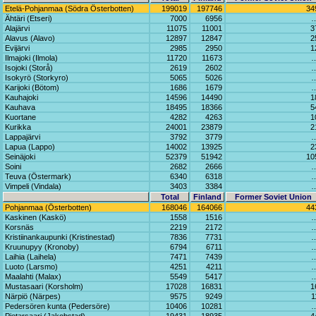
Etelä-Pohjanmaa (Södra Österbotten)
199019
197746
34
Ähtäri (Etseri)
7000
6956
Alajärvi
11075
11001
3
Alavus (Alavo)
12897
12847
2
Evijärvi
2985
2950
1
Ilmajoki (Ilmola)
11720
11673
Isojoki (Storå)
2619
2602
Isokyrö (Storkyro)
5065
5026
Karijoki (Bötom)
1686
1679
Kauhajoki
14596
14490
1
Kauhava
18495
18366
5
Kuortane
4282
4263
1
Kurikka
24001
23879
2
Lappajärvi
3792
3779
Lapua (Lappo)
14002
13925
2
Seinäjoki
52379
51942
10
Soini
2682
2666
Teuva (Östermark)
6340
6318
Vimpeli (Vindala)
3403
3384
Total
Finland
Former Soviet Union
Pohjanmaa (Österbotten)
168046
164066
44
Kaskinen (Kaskö)
1558
1516
Korsnäs
2219
2172
Kristiinankaupunki (Kristinestad)
7836
7731
Kruunupyy (Kronoby)
6794
6711
Laihia (Laihela)
7471
7439
Luoto (Larsmo)
4251
4211
Maalahti (Malax)
5549
5417
Mustasaari (Korsholm)
17028
16831
1
Närpiö (Närpes)
9575
9249
1
Pedersören kunta (Pedersöre)
10406
10281