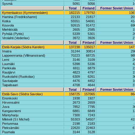
Sysmä
5091
5056
1
Total
Finland
Former Soviet Union
Kymenlaakso (Kymmenedalen)
182215
179792
136
Hamina (Fredrikshamn)
22133
21817
20
Kotka
55551
54691
41
Kouvola
92615
91472
69
Miehikkälä
2605
2585
1
Pyhtää (Pyttis)
5339
5301
2
Virolahti (Vederlax)
3972
3926
2
Total
Finland
Former Soviet Union
Etelä-Karjala (Södra Karelen)
137238
135017
147
Imatra
31244
30814
29
Lappeenranta (Villmanstrand)
70223
68725
98
Lemi
3146
3109
2
Luumäki
5398
5336
4
Parikkala
6911
6879
2
Rautjärvi
4823
4797
1
Ruokolahti (Ruokolax)
6309
6261
3
Savitaipale
4476
4452
1
Taipalsaari
4708
4644
3
Total
Finland
Former Soviet Union
Etelä-Savo (Södra Savolax)
158725
157065
86
Enonkoski
1938
1927
Hirvensalmi
2673
2659
Juva
7852
7795
3
Kangasniemi
6881
6849
1
Mäntyharju
7300
7243
Mikkeli (S:t Michel)
55303
54507
41
Pertunmaa
2198
2183
Pieksämäki
22620
22463
6
Puumala
3144
3128