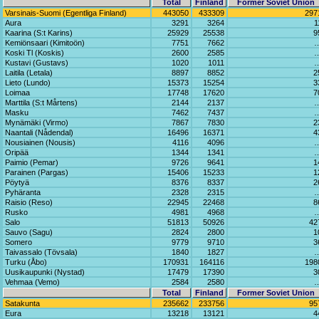
Total
Finland
Former Soviet Union
Varsinais-Suomi (Egentliga Finland)
443050
433309
297
Aura
3291
3264
1
Kaarina (S:t Karins)
25929
25538
9
Kemiönsaari (Kimitoön)
7751
7662
Koski Tl (Koskis)
2600
2585
Kustavi (Gustavs)
1020
1011
Laitila (Letala)
8897
8852
2
Lieto (Lundo)
15373
15254
3
Loimaa
17748
17620
7
Marttila (S:t Mårtens)
2144
2137
Masku
7462
7437
Mynämäki (Virmo)
7867
7830
2
Naantali (Nådendal)
16496
16371
4
Nousiainen (Nousis)
4116
4096
Oripää
1344
1341
Paimio (Pemar)
9726
9641
1
Parainen (Pargas)
15406
15233
1
Pöytyä
8376
8337
2
Pyhäranta
2328
2315
Raisio (Reso)
22945
22468
8
Rusko
4981
4968
Salo
51813
50926
42
Sauvo (Sagu)
2824
2800
1
Somero
9779
9710
3
Taivassalo (Tövsala)
1840
1827
Turku (Åbo)
170931
164116
198
Uusikaupunki (Nystad)
17479
17390
3
Vehmaa (Vemo)
2584
2580
Total
Finland
Former Soviet Union
Satakunta
235662
233756
95
Eura
13218
13121
4