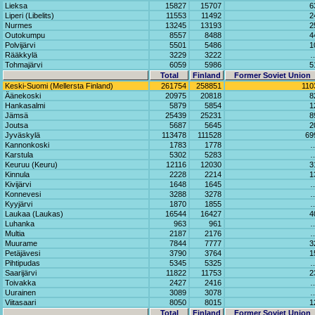
Lieksa
15827
15707
6
Liperi (Libelits)
11553
11492
2
Nurmes
13245
13193
2
Outokumpu
8557
8488
4
Polvijärvi
5501
5486
1
Rääkkylä
3229
3222
Tohmajärvi
6059
5986
5
Total
Finland
Former Soviet Union
Keski-Suomi (Mellersta Finland)
261754
258851
110
Äänekoski
20975
20818
8
Hankasalmi
5879
5854
1
Jämsä
25439
25231
8
Joutsa
5687
5645
2
Jyväskylä
113478
111528
69
Kannonkoski
1783
1778
Karstula
5302
5283
Keuruu (Keuru)
12116
12030
3
Kinnula
2228
2214
1
Kivijärvi
1648
1645
Konnevesi
3288
3278
Kyyjärvi
1870
1855
Laukaa (Laukas)
16544
16427
4
Luhanka
963
961
Multia
2187
2176
Muurame
7844
7777
3
Petäjävesi
3790
3764
1
Pihtipudas
5345
5325
Saarijärvi
11822
11753
2
Toivakka
2427
2416
Uurainen
3089
3078
Viitasaari
8050
8015
1
Total
Finland
Former Soviet Union