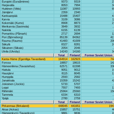
Eurajoki (Euraåminne)
9373
9319
2
Harjavalta
8053
7994
3
Huittinen (Vittis)
11087
10993
6
Jämijärvi
2359
2340
Kankaanpää
15488
15407
4
Karvia
3109
3086
1
Kokemäki (Kumo)
8908
8873
2
Merikarvia (Sastmola)
3949
3932
Nakkila
6155
6139
Pomarkku (Påmark)
2717
2694
1
Pori (Björneborg)
85139
84362
41
Rauma (Raumo)
41483
41009
20
Säkylä
8327
8281
2
Siikainen (Siikais)
2054
2046
Ulvila (Ulvsby)
14243
14160
3
Total
Finland
Former Soviet Union
Kanta-Häme (Egentliga Tavastland)
164914
162923
74
Forssa
18857
18615
14
Hämeenlinna (Tavastehus)
62571
61598
33
Hattula
9051
9012
1
Hausjärvi
8115
8045
1
Humppila
2593
2582
Janakkala
15359
15242
4
Jokioinen (Jockis)
5733
5707
Loppi
7557
7493
1
Riihimäki
25964
25560
15
Tammela
6334
6310
Ypäjä
2780
2759
Total
Finland
Former Soviet Union
Pirkanmaa (Birkaland)
448045
441651
194
Akaa (Ackas)
15857
15751
4
Hämeenkyrö (Tavastkyro)
9881
9836
1