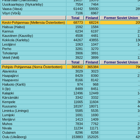
Pietarsaari (Jakobstad)
19817
19370
3
Uusikaarlepyy (Nykarleby)
7554
7464
Vaasa (Vasa)
61442
59930
28
Vöyri (Vörå)
7106
6967
Total
Finland
Former Soviet Union
Keski-Pohjanmaa (Mellersta Österbotten)
68773
68224
20
Halsua (Halso)
1592
1584
Kannus
6234
6197
2
Kaustinen (Kaustby)
4508
4481
1
Kokkola (Karleby)
44267
43855
13
Lestijärvi
1063
1047
1
Perho
3281
3270
Toholampi
3906
3891
Veteli (Vetil)
3922
3899
1
Total
Finland
Former Soviet Union
Pohjois-Pohjanmaa (Norra Österbotten)
368302
365384
79
Alavieska
3029
3023
Haapajärvi
8429
8390
2
Haapavesi
8166
8142
Hailuoto (Karlö)
974
968
Ii (Ijo)
8489
8451
Kalajoki
12496
12449
1
Kärsämäki
3342
3332
Kempele
11665
11604
3
Kuusamo
18197
18071
4
Liminka (Limingo)
5585
5535
1
Lumijoki
1691
1690
Merijärvi
1413
1409
Muhos
7834
7762
2
Nivala
11234
11171
2
Oulainen
8296
8258
1
Oulu (Uleåborg)
153883
152025
42