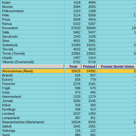
Kolari
4118
4084
Muonio
2584
2555
Pelkosenniemi
1310
1308
Pello
5114
5058
1
Posio
4938
4924
Ranua
5322
5307
Rovaniemi
57620
56944
12
Salla
5462
5437
1
Savukoski
1543
1539
Simo
4001
3981
Sodankylä
10283
10241
1
Tervola
4032
4023
Tornio (Torneå)
22881
22602
3
Utsjoki
1457
1414
Ylitornio (Övertorneå)
5752
5719
Total
Finland
Former Soviet Union
Ahvenanmaa (Åland)
25625
24392
1
Brändö
525
507
Eckerö
835
779
Finström
2276
2181
Föglö
596
579
Geta
473
445
Hammarland
1333
1279
Jomala
3250
3145
Kökar
318
300
Kumlinge
436
413
Lemland
1537
1453
Lumparland
367
351
Maarianhamina (Mariehamn)
10534
9930
1
Saltvik
1641
1581
Sottunga
126
122
Sund
980
941