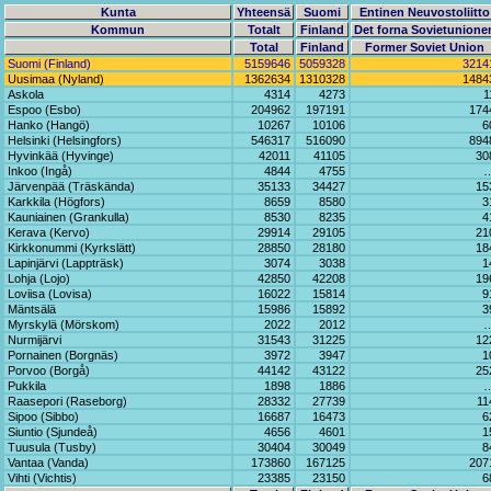
Kunta
Yhteensä
Suomi
Entinen Neuvostoliitto
Kommun
Totalt
Finland
Det forna Sovietunione
Total
Finland
Former Soviet Union
Suomi (Finland)
5159646
5059328
3214
Uusimaa (Nyland)
1362634
1310328
1484
Askola
4314
4273
1
Espoo (Esbo)
204962
197191
174
Hanko (Hangö)
10267
10106
6
Helsinki (Helsingfors)
546317
516090
894
Hyvinkää (Hyvinge)
42011
41105
30
Inkoo (Ingå)
4844
4755
Järvenpää (Träskända)
35133
34427
15
Karkkila (Högfors)
8659
8580
3
Kauniainen (Grankulla)
8530
8235
4
Kerava (Kervo)
29914
29105
21
Kirkkonummi (Kyrkslätt)
28850
28180
18
Lapinjärvi (Lappträsk)
3074
3038
1
Lohja (Lojo)
42850
42208
19
Loviisa (Lovisa)
16022
15814
9
Mäntsälä
15986
15892
3
Myrskylä (Mörskom)
2022
2012
Nurmijärvi
31543
31225
12
Pornainen (Borgnäs)
3972
3947
1
Porvoo (Borgå)
44142
43122
25
Pukkila
1898
1886
Raasepori (Raseborg)
28332
27739
11
Sipoo (Sibbo)
16687
16473
6
Siuntio (Sjundeå)
4656
4601
1
Tuusula (Tusby)
30404
30049
8
Vantaa (Vanda)
173860
167125
207
Vihti (Vichtis)
23385
23150
6