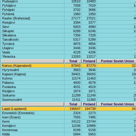
Pudasjärvi
10510
10483
Pyhäjärvi
7058
7029
1
Pyhäjoki
3702
3686
Pyhäntä
1960
1950
Raahe (Brahestad)
27177
27021
4
Reisjärvi
3394
3377
Sievi
5003
4980
1
Siikajoki
6289
6246
1
Siikalatva
7356
7328
Taivalkoski
5317
5289
Tyrnävä
4876
4856
Utajärvi
3446
3436
Vaala
4228
4206
Ylivieska
13263
13217
1
Total
Finland
Former Soviet Union
Kainuu (Kajanaland)
87843
87279
32
Hyrynsalmi
3663
3646
1
Kajaani (Kajana)
39401
39093
15
Kuhmo
11574
11463
7
Paltamo
4600
4578
1
Puolanka
4031
4019
Ristijärvi
1874
1871
Sotkamo
11289
11249
2
Suomussalmi
11411
11360
3
Total
Finland
Former Soviet Union
Lappi (Lappland)
196647
194738
34
Enontekiö (Enontekis)
2324
2273
Inari (Enare)
7555
7485
Kemi
24122
23744
7
Kemijärvi
11036
10989
1
Keminmaa
9199
9158
1
Kittilä
5994
5953