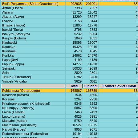
Etelä-Pohjanmaa (Södra Österbotten)
202935
201901
33
Ähtäri (Etseri)
7393
7357
1
Alajärvi
11720
11642
4
Alavus (Alavo)
13299
13247
2
Evijärvi
3153
3144
Ilmajoki (Ilmola)
11805
11776
Isojoki (Storå)
2798
2783
Isokyrö (Storkyro)
5232
5204
Karijoki (Bötom)
1840
1831
Kauhajoki
15095
15007
2
Kauhava
19328
19215
4
Kuortane
4570
4545
1
Kurikka
24962
24870
2
Lappajärvi
4199
4189
Lapua (Lappo)
14277
14220
2
Seinäjoki
50033
49699
9
Soini
2820
2801
1
Teuva (Östermark)
6782
6760
Vimpeli (Vindala)
3629
3611
Total
Finland
Former Soviet Union
Pohjanmaa (Österbotten)
168867
165789
38
Kaskinen (Kaskö)
1534
1506
Korsnäs
2267
2236
Kristiinankaupunki (Kristinestad)
8348
8282
Kruunupyy (Kronoby)
6887
6806
1
Laihia (Laihela)
7463
7433
1
Luoto (Larsmo)
4025
3991
Maalahti (Malax)
5750
5640
Mustasaari (Korsholm)
16527
16375
1
Närpiö (Närpes)
9953
9671
Pedersören kunta (Pedersöre)
10194
10118