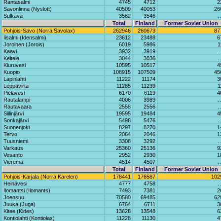
Rantasalmi
4745
4712
2
Savonlinna (Nyslott)
40509
40053
26
Sulkava
3562
3546
Total
Finland
Former Soviet Union
Pohjois-Savo (Norra Savolax)
262946
260673
87
Iisalmi (Idensalmi)
23612
23488
6
Joroinen (Jorois)
6019
5986
1
Kaavi
3932
3919
Keitele
3044
3036
Kiuruvesi
10595
10517
4
Kuopio
108915
107509
45
Lapinlahti
11222
11174
3
Leppävirta
11285
11239
1
Pielavesi
6170
6119
4
Rautalampi
4006
3989
Rautavaara
2558
2556
Siilinjärvi
19595
19484
4
Sonkajärvi
5498
5476
Suonenjoki
8297
8270
1
Tervo
2064
2046
1
Tuusniemi
3308
3292
Varkaus
25360
25136
9
Vesanto
2952
2930
1
Vieremä
4514
4507
Total
Finland
Former Soviet Union
Pohjois-Karjala (Norra Karelen)
178441
176587
102
Heinävesi
4777
4758
Ilomantsi (Ilomants)
7493
7381
2
Joensuu
70580
69485
62
Juuka (Juga)
6764
6711
3
Kitee (Kides)
13628
13548
6
Kontiolahti (Kontiolax)
11228
11130
4