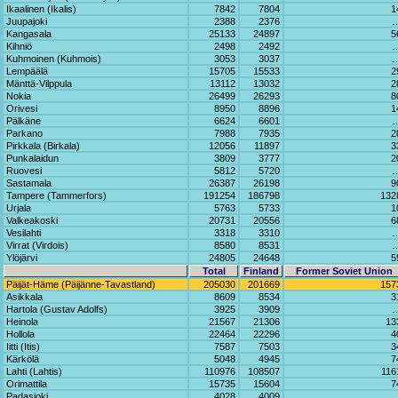
Ikaalinen (Ikalis)
7842
7804
1
Juupajoki
2388
2376
Kangasala
25133
24897
5
Kihniö
2498
2492
Kuhmoinen (Kuhmois)
3053
3037
Lempäälä
15705
15533
2
Mänttä-Vilppula
13112
13032
2
Nokia
26499
26293
8
Orivesi
8950
8896
1
Pälkäne
6624
6601
Parkano
7988
7935
2
Pirkkala (Birkala)
12056
11897
3
Punkalaidun
3809
3777
2
Ruovesi
5812
5720
Sastamala
26387
26198
9
Tampere (Tammerfors)
191254
186798
132
Urjala
5763
5733
1
Valkeakoski
20731
20556
6
Vesilahti
3318
3310
Virrat (Virdois)
8580
8531
Ylöjärvi
24805
24648
5
Total
Finland
Former Soviet Union
Päijät-Häme (Päijänne-Tavastland)
205030
201669
157
Asikkala
8609
8534
3
Hartola (Gustav Adolfs)
3925
3909
Heinola
21567
21306
13
Hollola
22464
22296
4
Iitti (Itis)
7587
7503
3
Kärkölä
5048
4945
7
Lahti (Lahtis)
110976
108507
116
Orimattila
15735
15604
7
Padasjoki
4028
4009