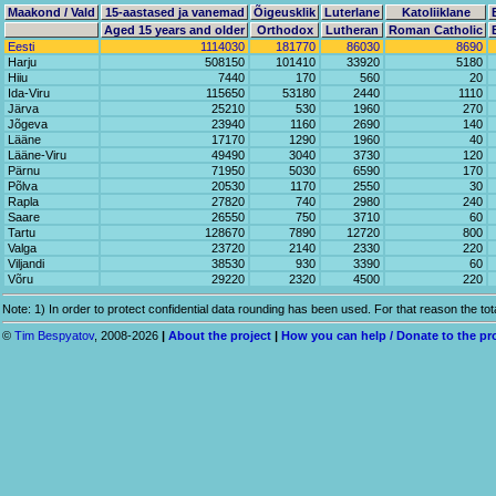
Maakond / Vald
15-aastased ja vanemad
Õigeusklik
Luterlane
Katoliiklane
Aged 15 years and older
Orthodox
Lutheran
Roman Catholic
Eesti
1114030
181770
86030
8690
Harju
508150
101410
33920
5180
Hiiu
7440
170
560
20
Ida-Viru
115650
53180
2440
1110
Järva
25210
530
1960
270
Jõgeva
23940
1160
2690
140
Lääne
17170
1290
1960
40
Lääne-Viru
49490
3040
3730
120
Pärnu
71950
5030
6590
170
Põlva
20530
1170
2550
30
Rapla
27820
740
2980
240
Saare
26550
750
3710
60
Tartu
128670
7890
12720
800
Valga
23720
2140
2330
220
Viljandi
38530
930
3390
60
Võru
29220
2320
4500
220
Note: 1) In order to protect confidential data rounding has been used. For that reason the tot
©
Tim Bespyatov
, 2008-2026
|
About the project
|
How you can help / Donate to the pr