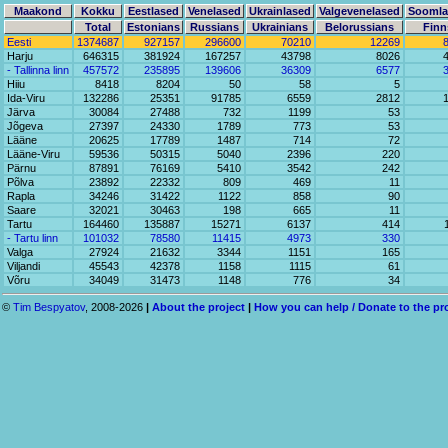
Maakond
Kokku
Eestlased
Venelased
Ukrainlased
Valgevenelased
Soomla
Total
Estonians
Russians
Ukrainians
Belorussians
Finn
Eesti
1374687
927157
296600
70210
12269
Harju
646315
381924
167257
43798
8026
- Tallinna linn
457572
235895
139606
36309
6577
Hiiu
8418
8204
50
58
5
Ida-Viru
132286
25351
91785
6559
2812
Järva
30084
27488
732
1199
53
Jõgeva
27397
24330
1789
773
53
Lääne
20625
17789
1487
714
72
Lääne-Viru
59536
50315
5040
2396
220
Pärnu
87891
76169
5410
3542
242
Põlva
23892
22332
809
469
11
Rapla
34246
31422
1122
858
90
Saare
32021
30463
198
665
11
Tartu
164460
135887
15271
6137
414
- Tartu linn
101032
78580
11415
4973
330
Valga
27924
21632
3344
1151
165
Viljandi
45543
42378
1158
1115
61
Võru
34049
31473
1148
776
34
©
Tim Bespyatov
, 2008-2026
|
About the project
|
How you can help / Donate to the pr