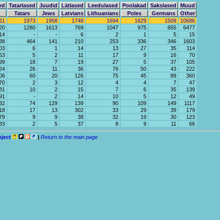
ed
Tatarlased
Juudid
Lätlased
Leedulased
Poolakad
Sakslased
Muud
Tatars
Jews
Latvians
Lithuanians
Poles
Germans
Other
11
1973
1958
1748
1694
1629
1509
10686
20
1280
1613
769
1047
975
655
6477
14
-
-
6
2
1
5
15
38
464
141
210
253
336
346
1603
03
6
1
14
13
27
35
114
53
5
2
11
17
9
16
70
99
18
7
19
27
5
37
105
24
26
11
36
76
50
43
222
06
60
20
126
75
45
89
360
70
2
3
12
4
4
7
47
81
10
2
15
7
6
35
139
91
-
2
14
10
5
12
49
32
74
129
139
90
109
149
1117
18
17
13
302
33
29
39
179
79
9
9
38
32
19
30
123
83
2
5
37
8
9
11
66
oject
|
Return to the main page