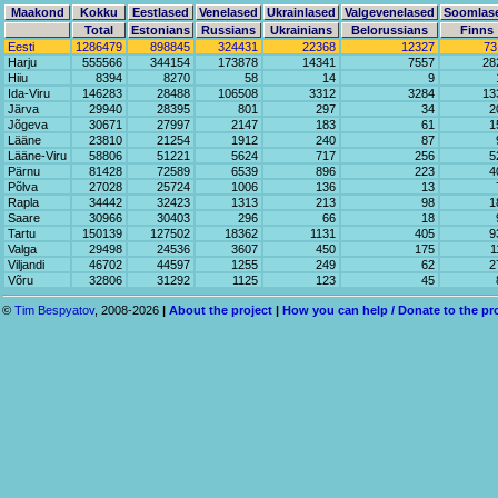
Maakond
Kokku
Eestlased
Venelased
Ukrainlased
Valgevenelased
Soomlas
Total
Estonians
Russians
Ukrainians
Belorussians
Finns
Eesti
1286479
898845
324431
22368
12327
73
Harju
555566
344154
173878
14341
7557
28
Hiiu
8394
8270
58
14
9
Ida-Viru
146283
28488
106508
3312
3284
13
Järva
29940
28395
801
297
34
2
Jõgeva
30671
27997
2147
183
61
1
Lääne
23810
21254
1912
240
87
Lääne-Viru
58806
51221
5624
717
256
5
Pärnu
81428
72589
6539
896
223
4
Põlva
27028
25724
1006
136
13
Rapla
34442
32423
1313
213
98
1
Saare
30966
30403
296
66
18
Tartu
150139
127502
18362
1131
405
9
Valga
29498
24536
3607
450
175
1
Viljandi
46702
44597
1255
249
62
2
Võru
32806
31292
1125
123
45
©
Tim Bespyatov
, 2008-2026
|
About the project
|
How you can help / Donate to the pr