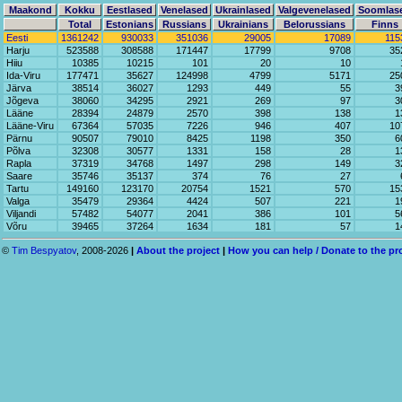
Maakond
Kokku
Eestlased
Venelased
Ukrainlased
Valgevenelased
Soomlas
Total
Estonians
Russians
Ukrainians
Belorussians
Finns
Eesti
1361242
930033
351036
29005
17089
115
Harju
523588
308588
171447
17799
9708
35
Hiiu
10385
10215
101
20
10
Ida-Viru
177471
35627
124998
4799
5171
25
Järva
38514
36027
1293
449
55
3
Jõgeva
38060
34295
2921
269
97
3
Lääne
28394
24879
2570
398
138
1
Lääne-Viru
67364
57035
7226
946
407
10
Pärnu
90507
79010
8425
1198
350
6
Põlva
32308
30577
1331
158
28
1
Rapla
37319
34768
1497
298
149
3
Saare
35746
35137
374
76
27
Tartu
149160
123170
20754
1521
570
15
Valga
35479
29364
4424
507
221
1
Viljandi
57482
54077
2041
386
101
5
Võru
39465
37264
1634
181
57
1
©
Tim Bespyatov
, 2008-2026
|
About the project
|
How you can help / Donate to the pr