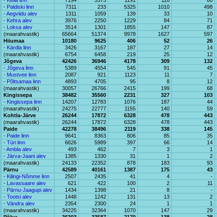
- Keila linn
7194
5573
1191
116
60
- Paldiski linn
7311
233
5325
1010
498
- Aegviidu alev
1311
1059
139
33
10
- Kehra alev
3976
2250
1229
84
71
- Loksa alev
3514
1301
1855
147
87
(maarahvastik)
65664
51374
9978
1627
597
Hiiumaa
10180
9625
406
52
26
- Kärdla linn
3426
3167
187
27
14
(maarahvastik)
6754
6458
219
25
12
Jõgeva
42426
36946
4178
309
132
- Jõgeva linn
5389
4554
545
91
45
- Mustvee linn
2087
921
1123
11
7
- Põltsamaa linn
4893
4705
95
8
12
(maarahvastik)
30057
26766
2415
199
68
Kingissepa
38482
35560
2231
327
103
- Kingissepa linn
14207
12783
1076
187
44
(maarahvastik)
24275
22777
1155
140
59
Kohtla-Järve
26244
17872
6328
478
443
(maarahvastik)
26244
17872
6328
478
443
Paide
42278
38496
2119
338
145
- Paide linn
9641
8363
806
85
35
- Türi linn
6626
5989
397
66
14
- Ambla alev
493
462
7
3
1
- Järva-Jaani alev
1385
1330
31
1
2
(maarahvastik)
24133
22352
878
183
93
Pärnu
42589
40161
1387
175
43
- Kilingi-Nõmme linn
2507
2435
41
4
-
- Lavassaare alev
621
422
100
2
11
- Pärnu-Jaagupi alev
1434
1398
21
8
-
- Tootsi alev
1448
1242
131
13
2
- Vändra alev
2354
2300
24
1
1
(maarahvastik)
34225
32364
1070
147
29