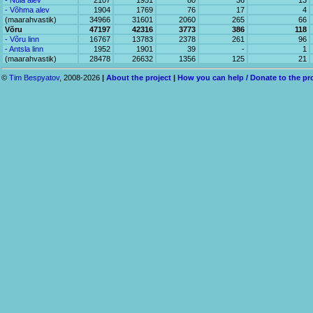
- Nuia alev
2107
1951
80
36
13
- Võhma alev
1904
1769
76
17
4
(maarahvastik)
34966
31601
2060
265
66
Võru
47197
42316
3773
386
118
- Võru linn
16767
13783
2378
261
96
- Antsla linn
1952
1901
39
-
1
(maarahvastik)
28478
26632
1356
125
21
©
Tim Bespyatov
, 2008-2026
|
About the project
|
How you can help / Donate to the pr