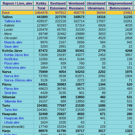
Rajoon / Linn, alev
Kokku
Eestlased
Venelased
Ukrainlased
Valgevenelased
Total
Estonians
Russians
Ukrainians
Belorussians
Eesti
1464476
947812
408778
36044
23461
Tallinn
441800
227376
168573
18116
11225
- Tallinna linn
428537
222218
162714
17507
10261
- Kalinini
123607
50193
57314
6926
4035
- Lenini
105476
65755
31530
3053
1628
- Mere
69748
32462
29889
3003
1790
- Okroobri
129706
73808
43981
4525
2808
- Maardu alev
9970
2167
5656
584
942
- Saue alev
3293
2991
203
25
22
Kohtla-Järve
87472
25228
50341
2770
4268
- Kohtla-Järve linn
72699
19197
43077
2453
3957
- Kiviõli linn
11050
4914
5184
228
139
- Püssi alev
1869
939
760
33
21
- Viivikonna alev
1854
178
1320
56
151
Narva
75909
4054
64243
2202
1975
- Narva linn
72783
3538
61971
2092
1904
- Narva-Jõesuu alev
3126
516
2272
110
71
Pärnu
54051
39983
10577
1344
520
- Pärnu linn
49623
36748
9676
1255
493
- Sindi linn
4428
3235
901
89
27
Sillamäe
16157
689
13850
482
531
- Sillamäe linn
16157
689
13850
482
531
Tartu
104381
77597
21530
1685
749
- Tartu linn
104381
77597
21530
1685
749
Haapsalu
32408
25927
4692
671
280
- Haapsalu linn
13035
9058
2987
441
186
- Lihula alev
1624
1535
63
1
2
(maarahvastik)
17749
15334
1642
229
92
Harju
88970
61790
19717
3017
1323