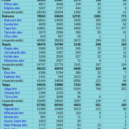
Põlva
36303
33587
2170
138
28
- Põlva alev
4817
4446
234
30
10
- Räpina alev
3247
2737
444
12
6
(maarahvastik)
28239
26404
1492
96
12
Rakvere
78553
60620
12311
1581
771
- Rakvere linn
19011
14550
3326
355
108
- Kunda linn
4828
2945
1468
134
92
- Tapa linn
10851
4684
4460
737
377
- Tamsalu alev
2673
2056
356
55
41
- Võsu alev
610
567
29
1
1
(maarahvastik)
40580
35818
2672
299
152
Rapla
38476
34780
2148
258
164
- Rapla alev
5599
5070
345
32
22
- Järvakandi alev
1956
1457
263
18
11
- Kohila alev
3106
2550
327
32
26
- Märjamaa alev
3068
2927
72
9
1
(maarahvastik)
24747
22776
1141
167
104
Tartu
49233
40976
6458
263
65
- Elva linn
6358
5794
389
32
7
- Kallaste linn
1431
343
1013
19
12
(maarahvastik)
41444
34839
5056
212
46
Valga
44015
33886
7243
901
369
- Valga linn
18474
10052
6164
766
322
- Otepää linn
2289
2233
36
-
-
- Tõrva linn
3157
3099
36
6
-
(maarahvastik)
20095
18502
1007
129
47
Viljandi
67352
60343
4503
551
183
- Viljandi linn
22368
19469
2013
212
90
- Mõisaküla linn
1618
1425
110
6
1
- Mustla linn
964
873
71
2
3
- Suure-Jaani linn
1653
1603
30
-
1
- Abja-Paluoja alev
1772
1652
63
13
5