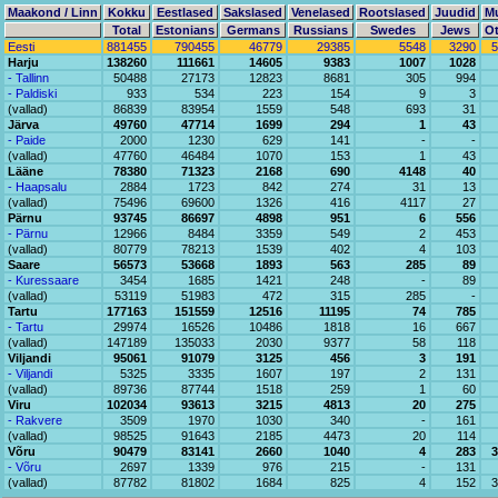
Maakond / Linn
Kokku
Eestlased
Sakslased
Venelased
Rootslased
Juudid
M
Total
Estonians
Germans
Russians
Swedes
Jews
Ot
Eesti
881455
790455
46779
29385
5548
3290
5
Harju
138260
111661
14605
9383
1007
1028
- Tallinn
50488
27173
12823
8681
305
994
- Paldiski
933
534
223
154
9
3
(vallad)
86839
83954
1559
548
693
31
Järva
49760
47714
1699
294
1
43
- Paide
2000
1230
629
141
-
-
(vallad)
47760
46484
1070
153
1
43
Lääne
78380
71323
2168
690
4148
40
- Haapsalu
2884
1723
842
274
31
13
(vallad)
75496
69600
1326
416
4117
27
Pärnu
93745
86697
4898
951
6
556
- Pärnu
12966
8484
3359
549
2
453
(vallad)
80779
78213
1539
402
4
103
Saare
56573
53668
1893
563
285
89
- Kuressaare
3454
1685
1421
248
-
89
(vallad)
53119
51983
472
315
285
-
Tartu
177163
151559
12516
11195
74
785
- Tartu
29974
16526
10486
1818
16
667
(vallad)
147189
135033
2030
9377
58
118
Viljandi
95061
91079
3125
456
3
191
- Viljandi
5325
3335
1607
197
2
131
(vallad)
89736
87744
1518
259
1
60
Viru
102034
93613
3215
4813
20
275
- Rakvere
3509
1970
1030
340
-
161
(vallad)
98525
91643
2185
4473
20
114
Võru
90479
83141
2660
1040
4
283
3
- Võru
2697
1339
976
215
-
131
(vallad)
87782
81802
1684
825
4
152
3