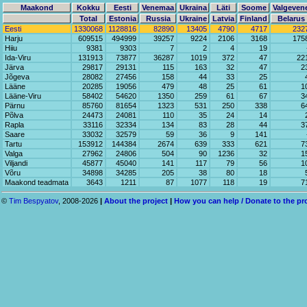
Maakond
Kokku
Eesti
Venemaa
Ukraina
Läti
Soome
Valgeven
Total
Estonia
Russia
Ukraine
Latvia
Finland
Belarus
Eesti
1330068
1128816
82890
13405
4790
4717
232
Harju
609515
494999
39257
9224
2106
3168
175
Hiiu
9381
9303
7
2
4
19
Ida-Viru
131913
73877
36287
1019
372
47
22
Järva
29817
29131
115
163
32
47
2
Jõgeva
28082
27456
158
44
33
25
Lääne
20285
19056
479
48
25
61
1
Lääne-Viru
58402
54620
1350
259
61
67
3
Pärnu
85760
81654
1323
531
250
338
6
Põlva
24473
24081
110
35
24
14
Rapla
33116
32334
134
83
28
44
3
Saare
33032
32579
59
36
9
141
Tartu
153912
144384
2674
639
333
621
7
Valga
27962
24806
504
90
1236
32
1
Viljandi
45877
45040
141
117
79
56
1
Võru
34898
34285
205
38
80
18
Maakond teadmata
3643
1211
87
1077
118
19
7
©
Tim Bespyatov
, 2008-2026
|
About the project
|
How you can help / Donate to the pr