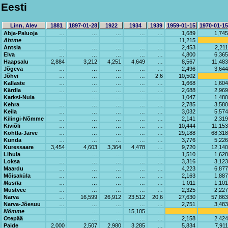
Eesti
Linn, Alev
1881
1897-01-28
1922
1934
1939
1959-01-15
1970-01-15
Abja-Paluoja
…
…
…
…
…
1,689
1,745
Ahtme
…
…
…
…
…
11,215
Antsla
…
…
…
…
…
2,453
2,211
Elva
…
…
…
…
…
4,800
6,365
Haapsalu
2,884
3,212
4,251
4,649
…
8,567
11,483
Jõgeva
…
…
…
…
…
2,496
3,644
Jõhvi
…
…
…
…
2,6
10,502
Kallaste
…
…
…
…
…
1,668
1,604
Kärdla
…
…
…
…
…
2,688
2,969
Karksi-Nuia
…
…
…
…
…
1,047
1,480
Kehra
…
…
…
…
…
2,785
3,580
Keila
…
…
…
…
…
3,032
5,574
Kilingi-Nõmme
…
…
…
…
…
2,141
2,319
Kiviõli
…
…
…
…
…
10,444
11,153
Kohtla-Järve
…
…
…
…
…
29,188
68,318
Kunda
…
…
…
…
…
3,776
5,226
Kuressaare
3,454
4,603
3,364
4,478
…
9,720
12,140
Lihula
…
…
…
…
…
1,510
1,628
Loksa
…
…
…
…
…
3,316
3,123
Maardu
…
…
…
…
…
4,223
6,877
Mõisaküla
…
…
…
…
…
2,163
1,887
Mustla
…
…
…
…
…
1,011
1,101
Mustvee
…
…
…
…
…
2,325
2,227
Narva
…
16,599
26,912
23,512
20,6
27,630
57,863
Narva-Jõesuu
…
…
…
…
…
2,751
3,483
Nõmme
…
…
…
15,105
…
Otepää
…
…
…
…
…
2,158
2,424
Paide
2,000
2,507
2,980
3,285
…
5,834
7,911