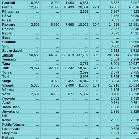
Paldiski
0,933
0,900
1,053
0,851
…
3,387
6,907
Pärnu
12,966
12,898
18,499
20,334
22,1
36,067
46,316
Põltsamaa
…
…
…
2,609
…
3,667
4,523
Põlva
…
…
…
…
…
1,466
3,080
Püssi
…
…
…
…
…
0,832
0,816
Rakvere
3,509
5,890
7,660
10,027
10,4
14,296
17,891
Räpina
…
…
…
…
…
2,237
2,646
Rapla
…
…
…
…
…
3,073
4,391
Saue
…
…
…
…
…
…
…
Sillamäe
…
…
…
…
…
8,210
13,505
Sindi
…
…
…
…
…
3,083
3,908
Suure-Jaani
…
…
…
…
…
1,713
1,610
Tallinn
50,488
64,572
122,419
137,792
160,5
281,714
362,706
Tamsalu
…
…
…
…
…
1,564
2,256
Tapa
…
…
…
3,751
…
8,001
10,037
Tartu
29,974
42,308
50,342
58,876
57,0
74,263
90,459
Tõrva
…
…
…
2,599
…
2,579
2,755
Türi
…
…
…
2,903
…
5,625
6,275
Valga
…
10,922
9,455
10,842
10,6
13,354
16,795
Viljandi
5,325
7,736
9,400
11,788
13,1
17,916
20,814
Võhma
…
…
…
…
…
1,125
1,347
Võru
2,697
4,152
5,077
5,332
6,6
10,700
15,398
Aegviidu
…
…
…
…
…
1,082
1,410
Ambla
…
…
…
…
…
0,761
0,651
Järva-Jaani
…
…
…
…
…
1,368
1,569
Järvakandi
…
…
…
…
…
1,996
2,128
Kiili
…
…
…
…
…
…
…
Kohila
…
…
…
…
…
2,355
2,520
Kohtla-Nõmme
…
…
…
…
…
…
…
Lavassaare
…
…
…
…
…
0,645
0,626
Märjamaa
…
…
…
…
…
1,821
2,491
Paikuse
…
…
…
…
…
…
…