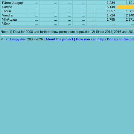
Pärnu-Jaagupi
…
…
…
…
…
1,234
1,191
Sompa
…
…
…
…
…
5,149
Tootsi
…
…
…
…
…
1,057
1,381
Vändra
…
…
…
…
…
1,724
2,140
Viivikonna
…
…
…
…
…
1,785
2,271
Võsu
…
…
…
…
…
…
…
Note: 1) Data for 2000 and further show permanent population. 2) Since 2014, 2016 and 20
©
Tim Bespyatov
, 2008-2026
|
About the project
|
How you can help / Donate to the pr