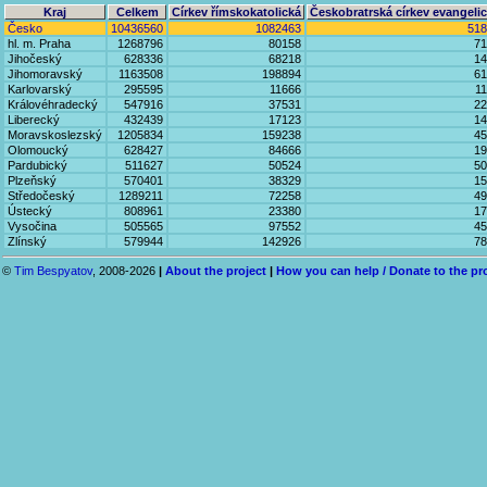
Kraj
Celkem
Církev římskokatolická
Českobratrská církev evangeli
Česko
10436560
1082463
518
hl. m. Praha
1268796
80158
71
Jihočeský
628336
68218
14
Jihomoravský
1163508
198894
61
Karlovarský
295595
11666
1
Královéhradecký
547916
37531
22
Liberecký
432439
17123
14
Moravskoslezský
1205834
159238
45
Olomoucký
628427
84666
19
Pardubický
511627
50524
50
Plzeňský
570401
38329
15
Středočeský
1289211
72258
49
Ústecký
808961
23380
17
Vysočina
505565
97552
45
Zlínský
579944
142926
78
©
Tim Bespyatov
, 2008-2026
|
About the project
|
How you can help / Donate to the pr