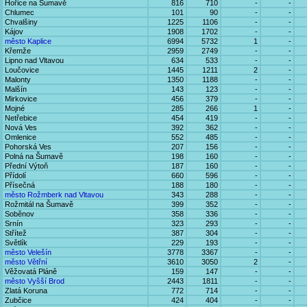
Hořice na Šumavě
816
710
-
-
Chlumec
101
90
-
-
Chvalšiny
1225
1106
-
-
Kájov
1908
1702
-
-
město Kaplice
6994
5732
1
-
Křemže
2959
2749
-
-
Lipno nad Vltavou
634
533
-
-
Loučovice
1445
1211
2
-
Malonty
1350
1188
-
-
Malšín
143
123
-
-
Mirkovice
456
379
-
-
Mojné
285
266
1
-
Netřebice
454
419
-
-
Nová Ves
392
362
-
-
Omlenice
552
485
-
-
Pohorská Ves
207
156
-
-
Polná na Šumavě
198
160
-
-
Přední Výtoň
187
160
-
-
Přídolí
660
596
-
-
Přísečná
188
180
-
-
město Rožmberk nad Vltavou
343
288
-
-
Rožmitál na Šumavě
399
352
-
-
Soběnov
358
336
-
-
Srnín
323
293
-
-
Střítež
387
304
-
-
Světlík
229
193
-
-
město Velešín
3778
3367
-
-
město Větřní
3610
3050
2
-
Věžovatá Pláně
159
147
-
-
město Vyšší Brod
2443
1811
-
-
Zlatá Koruna
772
714
-
-
Zubčice
424
404
-
-