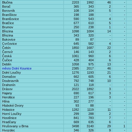
Blučina
2203
1992
46
-
Borač
365
343
2
-
Borovník
108
104
5
-
Braníškov
198
188
-
-
Branišovice
590
543
4
-
Bratčice
677
610
5
-
Brumov
250
238
1
-
Březina
1098
1004
14
-
Březina
343
320
-
-
Bukovice
89
87
-
-
Cvrčovice
645
582
4
-
Čebín
1850
1687
22
-
Černvír
146
143
2
-
Česká
1061
960
6
-
Čučice
428
404
6
-
Deblín
1058
975
13
-
město Dolní Kounice
2385
2017
46
-
Dolní Loučky
1276
1193
21
-
Domašov
662
605
6
-
Doubravník
792
748
10
-
Drahonín
121
118
-
-
Drásov
2022
1892
3
-
Hajany
690
617
3
-
Heroltice
227
196
3
-
Hlína
302
277
-
-
Hluboké Dvory
93
88
-
-
Holasice
1282
1119
11
-
Horní Loučky
299
288
2
-
Hostěnice
841
783
7
-
Hradčany
669
635
6
-
Hrušovany u Brna
3498
3140
29
1
Hvozdec
346
326
9
-