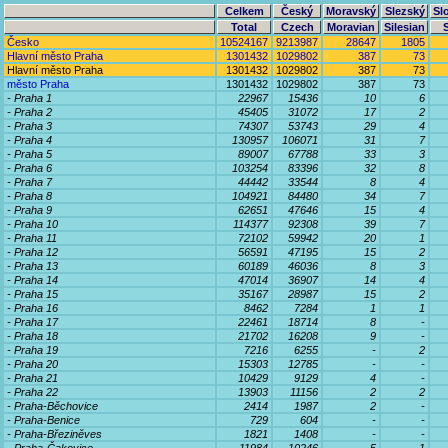
Celkem
Český
Moravský
Slezský
Sl
Total
Czech
Moravian
Silesian
Česko
10524167
9213987
28647
1805
Hlavní město Praha
1301432
1029802
387
73
Hlavní město Praha
1301432
1029802
387
73
město Praha
1301432
1029802
387
73
- Praha 1
22967
15436
10
6
- Praha 2
45405
31072
17
2
- Praha 3
74307
53743
29
4
- Praha 4
130957
106071
31
7
- Praha 5
89007
67788
33
3
- Praha 6
103254
83396
32
8
- Praha 7
44442
33544
8
4
- Praha 8
104921
84480
34
7
- Praha 9
62651
47646
15
4
- Praha 10
114377
92308
39
7
- Praha 11
72102
59942
20
1
- Praha 12
56591
47195
15
2
- Praha 13
60189
46036
8
3
- Praha 14
47014
36907
14
4
- Praha 15
35167
28987
15
2
- Praha 16
8462
7284
1
1
- Praha 17
22461
18714
8
-
- Praha 18
21702
16208
9
-
- Praha 19
7216
6255
-
2
- Praha 20
15303
12785
-
-
- Praha 21
10429
9129
4
-
- Praha 22
13903
11156
2
2
- Praha-Běchovice
2414
1987
2
-
- Praha-Benice
729
604
-
-
- Praha-Březiněves
1821
1408
-
-