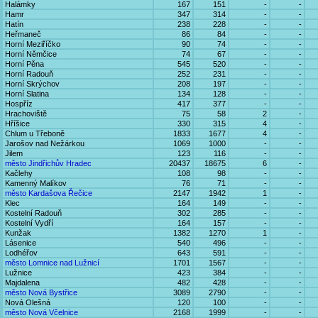
Halámky
167
151
-
-
Hamr
347
314
-
-
Hatín
238
228
-
-
Heřmaneč
86
84
-
-
Horní Meziříčko
90
74
-
-
Horní Němčice
74
67
-
-
Horní Pěna
545
520
-
-
Horní Radouň
252
231
-
-
Horní Skrýchov
208
197
-
-
Horní Slatina
134
128
-
-
Hospříz
417
377
-
-
Hrachoviště
75
58
2
-
Hříšice
330
315
4
-
Chlum u Třeboně
1833
1677
4
-
Jarošov nad Nežárkou
1069
1000
-
-
Jilem
123
116
-
-
město Jindřichův Hradec
20437
18675
6
-
Kačlehy
108
98
-
-
Kamenný Malíkov
76
71
-
-
město Kardašova Řečice
2147
1942
1
-
Klec
164
149
-
-
Kostelní Radouň
302
285
-
-
Kostelní Vydří
164
157
-
-
Kunžak
1382
1270
1
-
Lásenice
540
496
-
-
Lodhéřov
643
591
-
-
město Lomnice nad Lužnicí
1701
1567
-
-
Lužnice
423
384
-
-
Majdalena
482
428
-
-
město Nová Bystřice
3089
2790
-
-
Nová Olešná
120
100
-
-
město Nová Včelnice
2168
1999
-
-