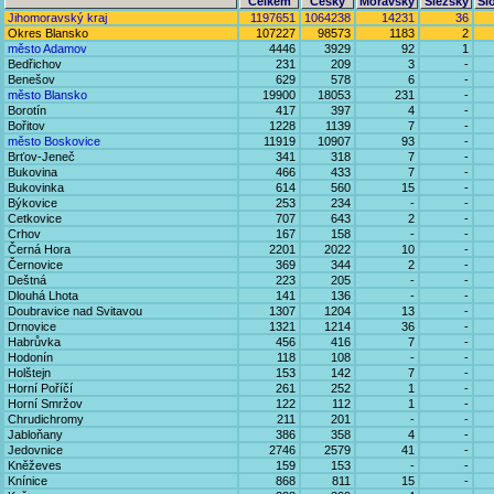
Celkem
Český
Moravský
Slezský
Sl
Jihomoravský kraj
1197651
1064238
14231
36
Okres Blansko
107227
98573
1183
2
město Adamov
4446
3929
92
1
Bedřichov
231
209
3
-
Benešov
629
578
6
-
město Blansko
19900
18053
231
-
Borotín
417
397
4
-
Bořitov
1228
1139
7
-
město Boskovice
11919
10907
93
-
Brťov-Jeneč
341
318
7
-
Bukovina
466
433
7
-
Bukovinka
614
560
15
-
Býkovice
253
234
-
-
Cetkovice
707
643
2
-
Crhov
167
158
-
-
Černá Hora
2201
2022
10
-
Černovice
369
344
2
-
Deštná
223
205
-
-
Dlouhá Lhota
141
136
-
-
Doubravice nad Svitavou
1307
1204
13
-
Drnovice
1321
1214
36
-
Habrůvka
456
416
7
-
Hodonín
118
108
-
-
Holštejn
153
142
7
-
Horní Poříčí
261
252
1
-
Horní Smržov
122
112
1
-
Chrudichromy
211
201
-
-
Jabloňany
386
358
4
-
Jedovnice
2746
2579
41
-
Kněževes
159
153
-
-
Knínice
868
811
15
-