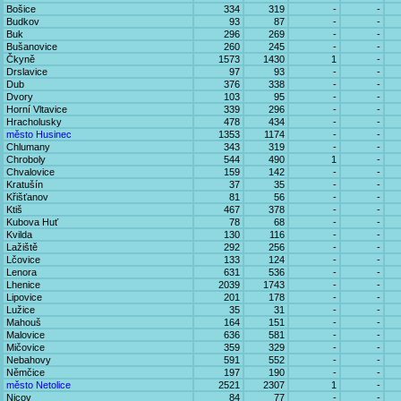
Bošice
334
319
-
-
Budkov
93
87
-
-
Buk
296
269
-
-
Bušanovice
260
245
-
-
Čkyně
1573
1430
1
-
Drslavice
97
93
-
-
Dub
376
338
-
-
Dvory
103
95
-
-
Horní Vltavice
339
296
-
-
Hracholusky
478
434
-
-
město Husinec
1353
1174
-
-
Chlumany
343
319
-
-
Chroboly
544
490
1
-
Chvalovice
159
142
-
-
Kratušín
37
35
-
-
Křišťanov
81
56
-
-
Ktiš
467
378
-
-
Kubova Huť
78
68
-
-
Kvilda
130
116
-
-
Lažiště
292
256
-
-
Lčovice
133
124
-
-
Lenora
631
536
-
-
Lhenice
2039
1743
-
-
Lipovice
201
178
-
-
Lužice
35
31
-
-
Mahouš
164
151
-
-
Malovice
636
581
-
-
Mičovice
359
329
-
-
Nebahovy
591
552
-
-
Němčice
197
190
-
-
město Netolice
2521
2307
1
-
Nicov
84
77
-
-