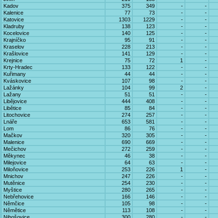
Kadov
375
349
-
-
Kalenice
77
73
-
-
Katovice
1303
1229
-
-
Kladruby
138
123
-
-
Kocelovice
140
125
-
-
Krajníčko
95
91
-
-
Kraselov
228
213
-
-
Krašlovice
141
129
-
-
Krejnice
75
72
1
-
Krty-Hradec
133
122
-
-
Kuřimany
44
44
-
-
Kváskovice
107
98
-
-
Lažánky
104
99
2
-
Lažany
51
51
-
-
Libějovice
444
408
-
-
Libětice
85
84
-
-
Litochovice
274
257
-
-
Lnáře
653
581
-
-
Lom
86
76
-
-
Mačkov
320
305
-
-
Malenice
690
669
-
-
Mečichov
272
259
-
-
Měkynec
46
38
-
-
Milejovice
64
63
-
-
Miloňovice
253
226
1
-
Mnichov
247
226
-
-
Mutěnice
254
230
-
-
Myštice
280
265
-
-
Nebřehovice
166
146
-
-
Němčice
105
98
-
-
Němětice
113
108
-
-
Nihošovice
300
280
-
-