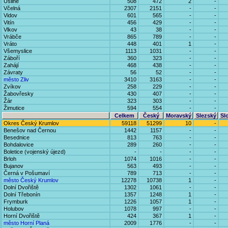
Úsilné
508
472
2
-
Včelná
2307
2151
-
-
Vidov
601
565
-
-
Vitín
456
429
-
-
Vlkov
43
38
-
-
Vrábče
865
789
-
-
Vráto
448
401
1
-
Všemyslice
1113
1031
-
-
Záboří
360
323
-
-
Zahájí
468
438
-
-
Závraty
56
52
-
-
město Zliv
3410
3163
-
-
Zvíkov
258
229
-
-
Žabovřesky
430
407
-
-
Žár
323
303
-
-
Žimutice
594
554
-
-
Celkem
Český
Moravský
Slezský
Sl
Okres Český Krumlov
59118
51299
10
-
Benešov nad Černou
1442
1157
-
-
Besednice
813
763
-
-
Bohdalovice
289
260
-
-
Boletice (vojenský újezd)
-
-
-
-
Brloh
1074
1016
-
-
Bujanov
563
493
-
-
Černá v Pošumaví
789
713
-
-
město Český Krumlov
12278
10738
1
-
Dolní Dvořiště
1302
1061
-
-
Dolní Třebonín
1357
1248
1
-
Frymburk
1226
1057
1
-
Holubov
1078
997
-
-
Horní Dvořiště
424
367
1
-
město Horní Planá
2009
1776
-
-