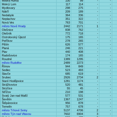
Modrá Hůrka
100
99
-
-
Mokrý Lom
117
114
-
-
Mydlovary
298
275
-
-
Nákří
209
189
-
-
Nedabyle
364
336
-
-
Neplachov
351
322
-
-
Nová Ves
763
701
-
-
město Nové Hrady
2442
2171
1
-
Olešnice
838
762
-
-
Olešník
772
718
-
-
Ostrolovský Újezd
175
165
-
-
Petříkov
278
265
-
-
Pištín
626
577
-
-
Planá
246
221
-
-
Plav
440
408
-
-
Radošovice
174
165
-
-
Roudné
1389
1295
-
-
město Rudolfov
2489
2273
-
-
Římov
944
849
-
-
Sedlec
523
493
-
-
Slavče
685
619
-
-
Srubec
2926
2734
2
-
Staré Hodějovice
1281
1174
-
-
Strážkovice
520
481
-
-
Strýčice
55
45
-
-
Střížov
210
198
-
-
Svatý Jan nad Malší
577
531
-
-
Ševětín
1367
1247
-
-
Štěpánovice
956
878
-
-
Temelín
757
678
-
-
město Trhové Sviny
5137
4706
2
-
město Týn nad Vltavou
7602
6904
3
-