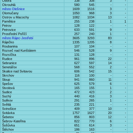
Obora
338
308
3
-
Okrouhlá
580
545
-
-
město Olešnice
1609
1516
3
-
Olomučany
1050
968
3
-
Ostrov u Macochy
1082
1034
13
-
Pamětice
255
238
1
1
Petrov
128
122
-
-
Petrovice
633
591
9
-
Prostřední Poříčí
257
240
1
-
město Rájec-Jestřebí
3605
3293
83
-
Ráječko
1335
1205
8
-
Roubanina
107
104
-
-
Rozseč nad Kunštátem
546
528
9
-
Rozsíčka
131
128
-
-
Rudice
961
896
22
-
Sebranice
627
597
14
-
Senetářov
568
552
2
-
Skalice nad Svitavou
606
542
15
-
Skrchov
116
100
-
-
Sloup
941
860
11
-
Spešov
625
579
6
-
Stvolová
165
155
1
-
Sudice
472
423
2
-
Suchý
440
416
3
-
Sulíkov
291
265
1
-
Světlá
235
221
-
-
Svinošice
409
377
10
-
Svitávka
1757
1627
20
-
Šebetov
856
803
12
-
Šebrov-Kateřina
822
770
6
-
Šošůvka
651
614
3
-
Štěchov
186
163
-
-