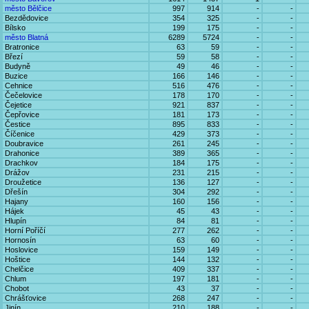
město Bělčice
997
914
-
-
Bezdědovice
354
325
-
-
Bílsko
199
175
-
-
město Blatná
6289
5724
-
-
Bratronice
63
59
-
-
Březí
59
58
-
-
Budyně
49
46
-
-
Buzice
166
146
-
-
Cehnice
516
476
-
-
Čečelovice
178
170
-
-
Čejetice
921
837
-
-
Čepřovice
181
173
-
-
Čestice
895
833
-
-
Číčenice
429
373
-
-
Doubravice
261
245
-
-
Drahonice
389
365
-
-
Drachkov
184
175
-
-
Drážov
231
215
-
-
Droužetice
136
127
-
-
Dřešín
304
292
-
-
Hajany
160
156
-
-
Hájek
45
43
-
-
Hlupín
84
81
-
-
Horní Poříčí
277
262
-
-
Hornosín
63
60
-
-
Hoslovice
159
149
-
-
Hoštice
144
132
-
-
Chelčice
409
337
-
-
Chlum
197
181
-
-
Chobot
43
37
-
-
Chrášťovice
268
247
-
-
Jinín
210
188
-
-