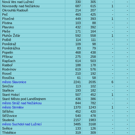
Nová Ves nad Lužnicí
330
305
-
-
Novosedly nad Nežárkou
687
615
1
-
Okrouhlá Radouň
214
207
-
-
Peč
463
425
-
-
Písečné
449
393
1
-
Pístina
103
88
-
-
Plavsko
432
392
-
-
Pleše
171
164
-
-
Pluhův Žďár
592
558
1
-
Polště
114
111
-
-
Ponědraž
109
98
-
-
Ponědrážka
83
79
-
-
Popelín
468
438
-
-
Příbraz
275
258
-
-
Rapšach
614
503
-
-
Ratiboř
188
178
-
-
Rodvínov
619
576
-
-
Roseč
210
192
-
-
Rosička
61
58
-
-
město Slavonice
2241
2035
6
-
Smržov
113
102
-
-
Staňkov
193
182
-
-
Staré Hobzí
507
452
1
-
Staré Město pod Landštejnem
436
386
-
-
město Stráž nad Nežárkou
844
782
-
-
město Strmilov
1370
1243
1
-
Stříbřec
452
420
-
-
Střížovice
540
478
-
-
Studená
2157
1983
-
-
město Suchdol nad Lužnicí
3485
3168
-
-
Světce
133
126
-
-
Třebětice
319
309
-
-