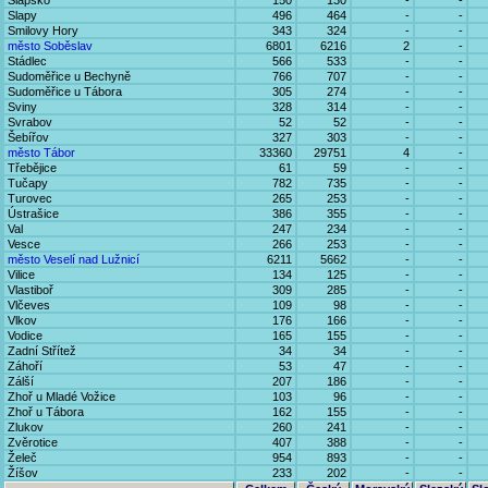
Slapsko
150
130
-
-
Slapy
496
464
-
-
Smilovy Hory
343
324
-
-
město Soběslav
6801
6216
2
-
Stádlec
566
533
-
-
Sudoměřice u Bechyně
766
707
-
-
Sudoměřice u Tábora
305
274
-
-
Sviny
328
314
-
-
Svrabov
52
52
-
-
Šebířov
327
303
-
-
město Tábor
33360
29751
4
-
Třebějice
61
59
-
-
Tučapy
782
735
-
-
Turovec
265
253
-
-
Ústrašice
386
355
-
-
Val
247
234
-
-
Vesce
266
253
-
-
město Veselí nad Lužnicí
6211
5662
-
-
Vilice
134
125
-
-
Vlastiboř
309
285
-
-
Vlčeves
109
98
-
-
Vlkov
176
166
-
-
Vodice
165
155
-
-
Zadní Střítež
34
34
-
-
Záhoří
53
47
-
-
Zálší
207
186
-
-
Zhoř u Mladé Vožice
103
96
-
-
Zhoř u Tábora
162
155
-
-
Zlukov
260
241
-
-
Zvěrotice
407
388
-
-
Želeč
954
893
-
-
Žíšov
233
202
-
-