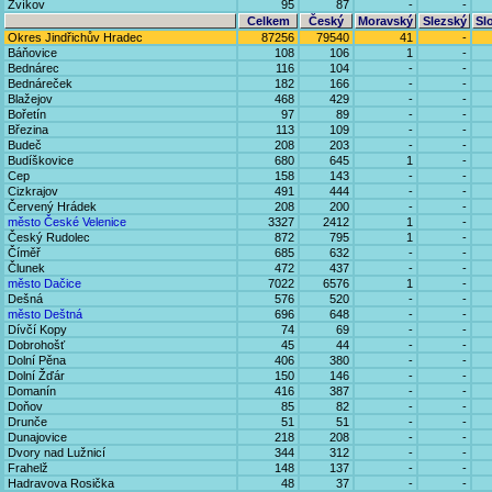
Zvíkov
95
87
-
-
Celkem
Český
Moravský
Slezský
Sl
Okres Jindřichův Hradec
87256
79540
41
-
Báňovice
108
106
1
-
Bednárec
116
104
-
-
Bednáreček
182
166
-
-
Blažejov
468
429
-
-
Bořetín
97
89
-
-
Březina
113
109
-
-
Budeč
208
203
-
-
Budíškovice
680
645
1
-
Cep
158
143
-
-
Cizkrajov
491
444
-
-
Červený Hrádek
208
200
-
-
město České Velenice
3327
2412
1
-
Český Rudolec
872
795
1
-
Číměř
685
632
-
-
Člunek
472
437
-
-
město Dačice
7022
6576
1
-
Dešná
576
520
-
-
město Deštná
696
648
-
-
Dívčí Kopy
74
69
-
-
Dobrohošť
45
44
-
-
Dolní Pěna
406
380
-
-
Dolní Žďár
150
146
-
-
Domanín
416
387
-
-
Doňov
85
82
-
-
Drunče
51
51
-
-
Dunajovice
218
208
-
-
Dvory nad Lužnicí
344
312
-
-
Frahelž
148
137
-
-
Hadravova Rosička
48
37
-
-