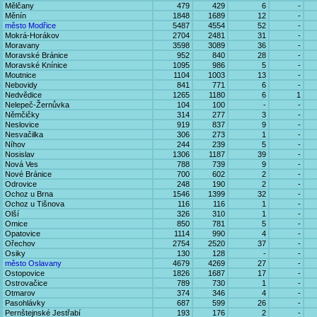
Mělčany
479
429
6
-
Měnín
1848
1689
12
-
město Modřice
5487
4554
52
-
Mokrá-Horákov
2704
2481
31
-
Moravany
3598
3089
36
-
Moravské Bránice
952
840
28
-
Moravské Knínice
1095
986
5
-
Moutnice
1104
1003
13
-
Nebovidy
841
771
6
-
Nedvědice
1265
1180
6
1
Nelepeč-Žernůvka
104
100
-
-
Němčičky
314
277
3
-
Neslovice
919
837
9
-
Nesvačilka
306
273
1
-
Níhov
244
239
5
-
Nosislav
1306
1187
39
-
Nová Ves
788
739
9
-
Nové Bránice
700
602
2
-
Odrovice
248
190
2
-
Ochoz u Brna
1546
1399
32
-
Ochoz u Tišnova
116
116
1
-
Olší
326
310
1
-
Omice
850
781
5
-
Opatovice
1114
990
4
-
Ořechov
2754
2520
37
-
Osiky
130
128
-
-
město Oslavany
4679
4269
27
-
Ostopovice
1826
1687
17
-
Ostrovačice
789
730
1
-
Otmarov
374
346
4
-
Pasohlávky
687
599
26
-
Pernštejnské Jestřabí
193
176
2
-