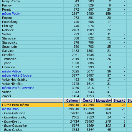
Nový Přerov
343
283
2
-
Pavlov
583
529
9
-
Perná
772
697
20
-
město Podivín
2887
2480
159
-
Popice
973
891
20
-
Pouzdřany
746
668
17
-
Přítluky
740
674
7
-
Rakvice
2103
1909
22
-
Sedlec
793
687
11
-
Starovice
888
822
21
-
Starovičky
876
796
4
-
Strachotín
780
703
25
-
Šakvice
1483
1361
21
-
Šitbořice
2061
1938
13
-
Tvrdonice
2019
1793
26
-
Týnec
1020
886
7
-
Uherčice
1073
993
8
-
město Valtice
3525
3077
36
-
město Velké Bílovice
3777
3497
37
-
Velké Hostěrádky
493
446
17
-
Velké Němčice
1748
1614
31
-
město Velké Pavlovice
3070
2816
71
-
Vrbice
1043
943
41
-
Zaječí
1454
1353
15
-
Celkem
Český
Moravský
Slezský
Sl
Okres Brno-město
398510
339398
3760
23
město Brno
398510
339398
3760
23
- Brno-Bohunice
14212
12468
183
-
- Brno-Bosonohy
2602
2323
14
-
- Brno-Bystrc
24714
22483
278
3
- Brno-Černovice
8374
6969
103
1
- Brno-Chrlice
3613
3144
45
-