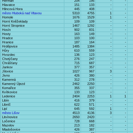
Heřmaň
204
195
-
-
Hlavatce
151
133
-
-
Hlincová Hora
445
408
-
-
město Hluboká nad Vltavou
5310
4755
1
-
Homole
1676
1529
1
-
Horní Kněžeklady
109
109
-
-
Horní Stropnice
1467
1292
-
-
Hosín
902
831
-
-
Hosty
163
149
-
-
Hradce
103
100
-
-
Hranice
187
164
-
-
Hrdějovice
1485
1384
-
-
Hůry
610
559
-
-
Hvozdec
136
123
-
-
Chotýčany
276
247
-
-
Chrášťany
715
687
-
-
Jankov
377
357
-
-
Jílovice
1027
967
3
-
Jivno
426
380
-
-
Kamenná
312
278
-
-
Kamenný Újezd
2462
2250
-
-
Komařice
355
337
-
-
Kvítkovice
133
123
-
-
Ledenice
2404
2253
1
1
Libín
416
379
-
-
Libníč
622
571
-
-
Lipí
645
592
1
-
město Lišov
4513
4136
3
-
Litvínovice
2650
2420
-
-
Ločenice
728
668
-
-
Mazelov
213
182
-
-
Mladošovice
426
387
-
-