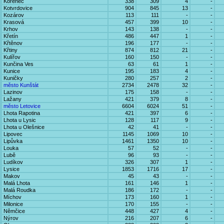
Kořenec
338
309
4
-
Kotvrdovice
904
845
13
-
Kozárov
113
111
-
-
Krasová
457
399
10
-
Krhov
143
138
-
-
Křetín
486
447
1
-
Křtěnov
196
177
-
-
Křtiny
874
812
21
-
Kulířov
160
150
-
-
Kunčina Ves
63
61
1
-
Kunice
195
183
4
-
Kuničky
280
257
2
-
město Kunštát
2734
2478
32
-
Lazinov
175
158
-
-
Lažany
421
379
8
-
město Letovice
6604
6024
51
-
Lhota Rapotina
421
397
6
-
Lhota u Lysic
128
117
9
-
Lhota u Olešnice
42
41
-
-
Lipovec
1145
1069
10
-
Lipůvka
1461
1350
10
-
Louka
57
52
-
-
Lubě
96
93
-
-
Ludíkov
326
307
1
-
Lysice
1853
1716
17
-
Makov
45
43
-
-
Malá Lhota
161
146
1
-
Malá Roudka
186
172
-
-
Míchov
173
160
1
-
Milonice
170
155
-
-
Němčice
448
427
4
-
Nýrov
216
207
6
-