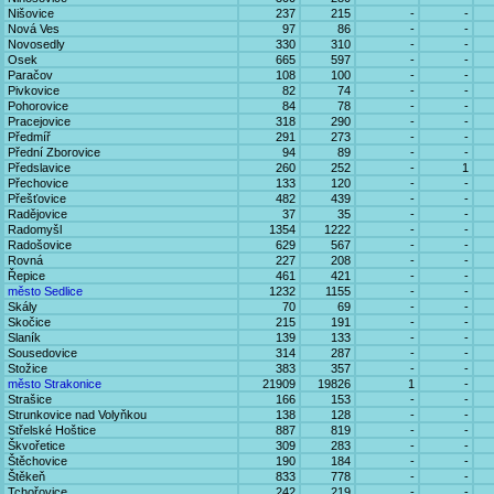
Nišovice
237
215
-
-
Nová Ves
97
86
-
-
Novosedly
330
310
-
-
Osek
665
597
-
-
Paračov
108
100
-
-
Pivkovice
82
74
-
-
Pohorovice
84
78
-
-
Pracejovice
318
290
-
-
Předmíř
291
273
-
-
Přední Zborovice
94
89
-
-
Předslavice
260
252
-
1
Přechovice
133
120
-
-
Přešťovice
482
439
-
-
Radějovice
37
35
-
-
Radomyšl
1354
1222
-
-
Radošovice
629
567
-
-
Rovná
227
208
-
-
Řepice
461
421
-
-
město Sedlice
1232
1155
-
-
Skály
70
69
-
-
Skočice
215
191
-
-
Slaník
139
133
-
-
Sousedovice
314
287
-
-
Stožice
383
357
-
-
město Strakonice
21909
19826
1
-
Strašice
166
153
-
-
Strunkovice nad Volyňkou
138
128
-
-
Střelské Hoštice
887
819
-
-
Škvořetice
309
283
-
-
Štěchovice
190
184
-
-
Štěkeň
833
778
-
-
Tchořovice
242
219
-
-