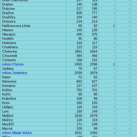
Dolní Hrachovice
127
119
-
-
Drahov
145
138
-
-
Dráchov
217
195
-
-
Dražice
826
777
-
-
Dražičky
159
140
-
-
Drhovice
219
214
-
-
Haškovcova Lhota
65
62
1
-
Hlasivo
140
128
-
-
Hlavatce
405
375
-
-
Hodětín
95
90
-
-
Hodonice
120
117
-
-
Chotěmice
123
115
-
-
Chotoviny
1801
1664
-
-
Choustník
484
466
-
-
Chrbonín
158
152
-
-
město Chýnov
2455
2298
1
-
Jedlany
79
67
-
-
město Jistebnice
2039
1879
-
-
Katov
72
62
-
-
Klenovice
662
627
-
-
Komárov
127
107
-
-
Košice
752
701
-
-
Košín
90
80
-
-
Krátošice
109
99
-
-
Krtov
160
155
-
-
Libějice
118
116
-
-
Lom
169
149
-
-
Malšice
1818
1679
-
-
Mažice
126
119
-
-
Meziříčí
171
158
-
-
Mezná
105
99
-
-
město Mladá Vožice
2631
2420
-
-