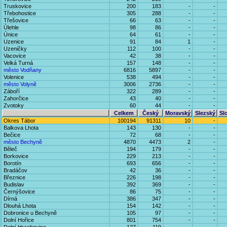
Truskovice
200
183
-
-
Třebohostice
305
288
-
-
Třešovice
66
63
-
-
Úlehle
98
86
-
-
Únice
64
61
-
-
Uzenice
91
84
1
-
Uzeničky
112
100
-
-
Vacovice
42
38
-
-
Velká Turná
157
148
-
-
město Vodňany
6816
5897
-
-
Volenice
538
494
-
-
město Volyně
3006
2736
-
-
Záboří
322
289
-
-
Zahorčice
43
40
-
-
Zvotoky
60
44
-
-
Celkem
Český
Moravský
Slezský
Sl
Okres Tábor
100194
91311
10
-
Balkova Lhota
143
130
-
-
Bečice
72
68
-
-
město Bechyně
4870
4473
2
-
Běleč
194
179
-
-
Borkovice
229
213
-
-
Borotín
693
656
-
-
Bradáčov
42
36
-
-
Březnice
226
198
-
-
Budislav
392
369
-
-
Černýšovice
86
75
-
-
Dírná
386
347
-
-
Dlouhá Lhota
154
142
-
-
Dobronice u Bechyně
105
97
-
-
Dolní Hořice
801
754
-
-