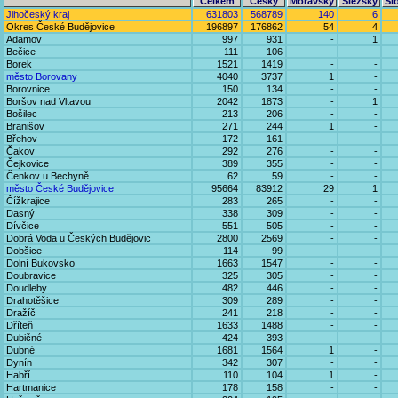
Celkem
Český
Moravský
Slezský
Sl
Jihočeský kraj
631803
568789
140
6
Okres České Budějovice
196897
176862
54
4
Adamov
997
931
-
1
Bečice
111
106
-
-
Borek
1521
1419
-
-
město Borovany
4040
3737
1
-
Borovnice
150
134
-
-
Boršov nad Vltavou
2042
1873
-
1
Bošilec
213
206
-
-
Branišov
271
244
1
-
Břehov
172
161
-
-
Čakov
292
276
-
-
Čejkovice
389
355
-
-
Čenkov u Bechyně
62
59
-
-
město České Budějovice
95664
83912
29
1
Čížkrajice
283
265
-
-
Dasný
338
309
-
-
Dívčice
551
505
-
-
Dobrá Voda u Českých Budějovic
2800
2569
-
-
Dobšice
114
99
-
-
Dolní Bukovsko
1663
1547
-
-
Doubravice
325
305
-
-
Doudleby
482
446
-
-
Drahotěšice
309
289
-
-
Dražíč
241
218
-
-
Dříteň
1633
1488
-
-
Dubičné
424
393
-
-
Dubné
1681
1564
1
-
Dynín
342
307
-
-
Habří
110
104
1
-
Hartmanice
178
158
-
-