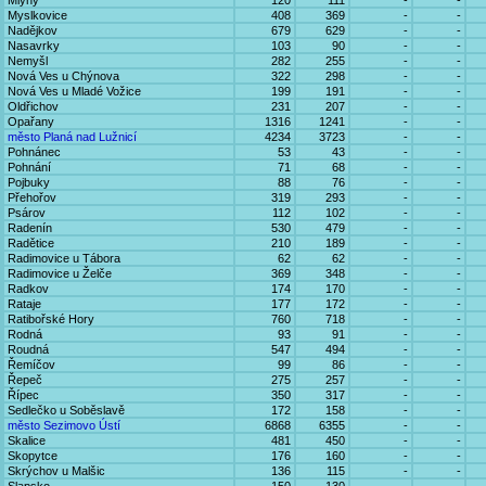
Mlýny
120
111
-
-
Myslkovice
408
369
-
-
Nadějkov
679
629
-
-
Nasavrky
103
90
-
-
Nemyšl
282
255
-
-
Nová Ves u Chýnova
322
298
-
-
Nová Ves u Mladé Vožice
199
191
-
-
Oldřichov
231
207
-
-
Opařany
1316
1241
-
-
město Planá nad Lužnicí
4234
3723
-
-
Pohnánec
53
43
-
-
Pohnání
71
68
-
-
Pojbuky
88
76
-
-
Přehořov
319
293
-
-
Psárov
112
102
-
-
Radenín
530
479
-
-
Radětice
210
189
-
-
Radimovice u Tábora
62
62
-
-
Radimovice u Želče
369
348
-
-
Radkov
174
170
-
-
Rataje
177
172
-
-
Ratibořské Hory
760
718
-
-
Rodná
93
91
-
-
Roudná
547
494
-
-
Řemíčov
99
86
-
-
Řepeč
275
257
-
-
Řípec
350
317
-
-
Sedlečko u Soběslavě
172
158
-
-
město Sezimovo Ústí
6868
6355
-
-
Skalice
481
450
-
-
Skopytce
176
160
-
-
Skrýchov u Malšic
136
115
-
-