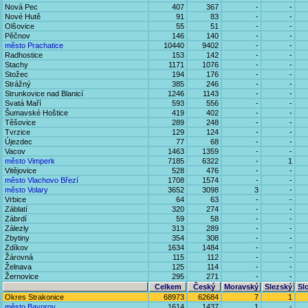
Nová Pec
407
367
-
-
Nové Hutě
91
83
-
-
Olšovice
55
51
-
-
Pěčnov
146
140
-
-
město Prachatice
10440
9402
-
-
Radhostice
153
142
-
-
Stachy
1171
1076
-
-
Stožec
194
176
-
-
Strážný
385
246
-
-
Strunkovice nad Blanicí
1246
1143
-
-
Svatá Maří
593
556
-
-
Šumavské Hoštice
419
402
-
-
Těšovice
289
248
-
-
Tvrzice
129
124
-
-
Újezdec
77
68
-
-
Vacov
1463
1359
-
-
město Vimperk
7185
6322
-
1
Vitějovice
528
476
-
-
město Vlachovo Březí
1708
1574
-
-
město Volary
3652
3098
3
-
Vrbice
64
63
-
-
Záblatí
320
274
-
-
Zábrdí
59
58
-
-
Zálezly
313
289
-
-
Zbytiny
354
308
-
-
Zdíkov
1634
1484
-
-
Žárovná
115
112
-
-
Želnava
125
114
-
-
Žernovice
295
271
-
-
Celkem
Český
Moravský
Slezský
Sl
Okres Strakonice
68973
62684
7
1
město Bavorov
1614
1437
1
-