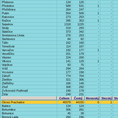
Přeborov
134
125
-
-
Předotice
589
531
1
-
Přeštěnice
264
247
-
-
Putim
554
509
1
-
Rakovice
273
253
-
-
Ražice
395
353
1
-
Sepekov
1318
1225
-
-
Skály
319
293
-
-
Slabčice
373
342
-
-
Smetanova Lhota
276
253
-
-
Stehlovice
84
82
-
-
Tálín
162
160
-
-
Temešvár
114
107
-
-
Varvažov
192
177
1
-
Veselíčko
201
179
-
-
Vlastec
224
200
-
-
Vlksice
141
129
1
-
Vojníkov
83
75
-
-
Vráž
294
264
-
-
Vrcovice
177
158
-
-
Záhoří
774
704
-
-
Zbelítov
321
306
-
-
Zběšičky
166
146
-
-
Zhoř
308
292
-
-
Zvíkovské Podhradí
199
179
-
-
Žďár
249
231
-
-
Celkem
Český
Moravský
Slezský
Sl
Okres Prachatice
49379
44155
6
1
Babice
134
124
-
-
Bohumilice
306
281
-
-
Bohunice
45
39
-
-
Borová Lada
260
246
-
-