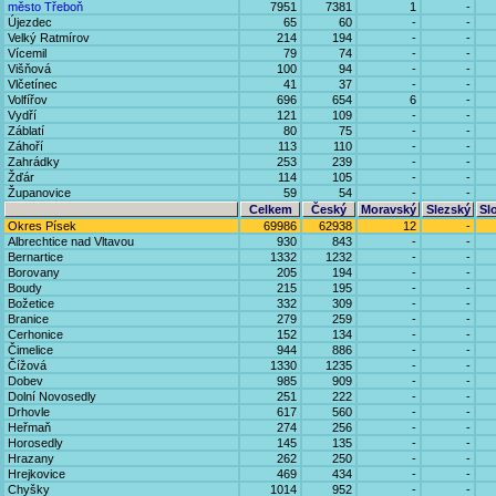
město Třeboň
7951
7381
1
-
Újezdec
65
60
-
-
Velký Ratmírov
214
194
-
-
Vícemil
79
74
-
-
Višňová
100
94
-
-
Vlčetínec
41
37
-
-
Volfířov
696
654
6
-
Vydří
121
109
-
-
Záblatí
80
75
-
-
Záhoří
113
110
-
-
Zahrádky
253
239
-
-
Žďár
114
105
-
-
Županovice
59
54
-
-
Celkem
Český
Moravský
Slezský
Sl
Okres Písek
69986
62938
12
-
Albrechtice nad Vltavou
930
843
-
-
Bernartice
1332
1232
-
-
Borovany
205
194
-
-
Boudy
215
195
-
-
Božetice
332
309
-
-
Branice
279
259
-
-
Cerhonice
152
134
-
-
Čimelice
944
886
-
-
Čížová
1330
1235
-
-
Dobev
985
909
-
-
Dolní Novosedly
251
222
-
-
Drhovle
617
560
-
-
Heřmaň
274
256
-
-
Horosedly
145
135
-
-
Hrazany
262
250
-
-
Hrejkovice
469
434
-
-
Chyšky
1014
952
-
-