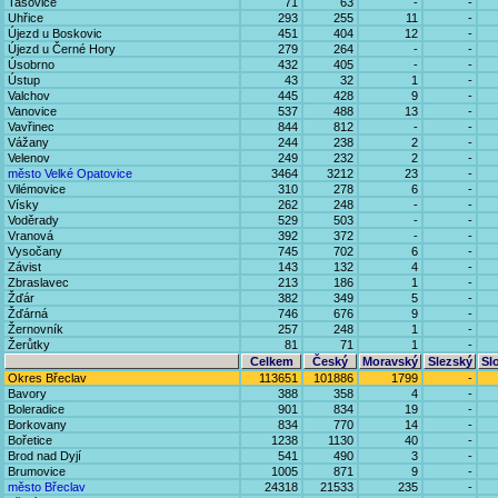
Tasovice
71
63
-
-
Uhřice
293
255
11
-
Újezd u Boskovic
451
404
12
-
Újezd u Černé Hory
279
264
-
-
Úsobrno
432
405
-
-
Ústup
43
32
1
-
Valchov
445
428
9
-
Vanovice
537
488
13
-
Vavřinec
844
812
-
-
Vážany
244
238
2
-
Velenov
249
232
2
-
město Velké Opatovice
3464
3212
23
-
Vilémovice
310
278
6
-
Vísky
262
248
-
-
Voděrady
529
503
-
-
Vranová
392
372
-
-
Vysočany
745
702
6
-
Závist
143
132
4
-
Zbraslavec
213
186
1
-
Žďár
382
349
5
-
Žďárná
746
676
9
-
Žernovník
257
248
1
-
Žerůtky
81
71
1
-
Celkem
Český
Moravský
Slezský
Sl
Okres Břeclav
113651
101886
1799
-
Bavory
388
358
4
-
Boleradice
901
834
19
-
Borkovany
834
770
14
-
Bořetice
1238
1130
40
-
Brod nad Dyjí
541
490
3
-
Brumovice
1005
871
9
-
město Břeclav
24318
21533
235
-