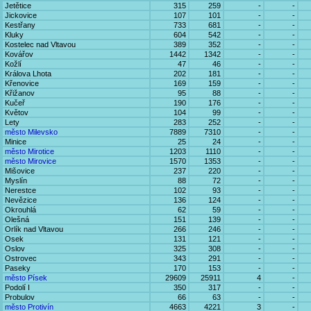
Jetětice
315
259
-
-
Jickovice
107
101
-
-
Kestřany
733
681
-
-
Kluky
604
542
-
-
Kostelec nad Vltavou
389
352
-
-
Kovářov
1442
1342
-
-
Kožlí
47
46
-
-
Králova Lhota
202
181
-
-
Křenovice
169
159
-
-
Křižanov
95
88
-
-
Kučeř
190
176
-
-
Květov
104
99
-
-
Lety
283
252
-
-
město Milevsko
7889
7310
-
-
Minice
25
24
-
-
město Mirotice
1203
1110
-
-
město Mirovice
1570
1353
-
-
Mišovice
237
220
-
-
Myslín
88
72
-
-
Nerestce
102
93
-
-
Nevězice
136
124
-
-
Okrouhlá
62
59
-
-
Olešná
151
139
-
-
Orlík nad Vltavou
266
246
-
-
Osek
131
121
-
-
Oslov
325
308
-
-
Ostrovec
343
291
-
-
Paseky
170
153
-
-
město Písek
29609
25911
4
-
Podolí I
350
317
-
-
Probulov
66
63
-
-
město Protivín
4663
4221
3
-