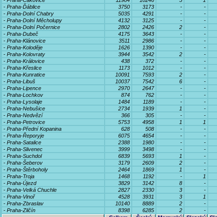
- Praha-Čakovice
11984
10246
5
1
- Praha-Ďáblice
3750
3173
-
-
- Praha-Dolní Chabry
5035
4291
-
-
- Praha-Dolní Měcholupy
4132
3125
-
-
- Praha-Dolní Počernice
2802
2426
2
-
- Praha-Dubeč
4175
3643
-
-
- Praha-Klánovice
3511
2986
-
-
- Praha-Koloděje
1626
1390
-
-
- Praha-Kolovraty
3944
3542
2
-
- Praha-Královice
438
372
-
-
- Praha-Křeslice
1173
1012
-
-
- Praha-Kunratice
10091
7593
2
-
- Praha-Libuš
10037
7542
6
-
- Praha-Lipence
2970
2647
-
-
- Praha-Lochkov
874
762
-
-
- Praha-Lysolaje
1484
1189
-
-
- Praha-Nebušice
2734
1939
1
-
- Praha-Nedvězí
366
305
-
-
- Praha-Petrovice
5753
4958
1
1
- Praha-Přední Kopanina
628
508
-
-
- Praha-Řeporyje
6075
4654
-
-
- Praha-Satalice
2388
1980
-
-
- Praha-Slivenec
3999
3498
-
-
- Praha-Suchdol
6839
5693
1
-
- Praha-Šeberov
3179
2609
2
-
- Praha-Štěrboholy
2464
1869
1
-
- Praha-Troja
1468
1192
-
1
- Praha-Újezd
3829
3142
8
-
- Praha-Velká Chuchle
2827
2330
3
-
- Praha-Vinoř
4528
3931
3
1
- Praha-Zbraslav
10140
8889
2
-
- Praha-Zličín
8398
6285
2
-