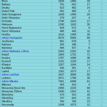
Březí
1626
1466
18
-
Bulhary
701
632
17
-
Diváky
523
482
14
-
Dobré Pole
452
385
4
-
Dolní Dunajovice
1628
1499
20
-
Dolní Věstonice
279
247
4
-
Drnholec
1796
1610
17
-
Hlohovec
1290
1163
35
-
Horní Bojanovice
628
572
9
-
Horní Věstonice
480
440
11
-
Hrušky
1616
1458
26
-
město Hustopeče
6076
5569
68
-
Jevišovka
681
578
3
-
Kašnice
205
198
7
-
Klentnice
484
437
8
-
město Klobouky u Brna
2420
2182
42
-
Kobylí
1893
1732
71
-
Kostice
1787
1598
38
-
Krumvíř
1231
1128
17
-
Křepice
1257
1184
14
-
Kurdějov
435
391
4
-
Ladná
1181
1073
17
-
město Lanžhot
3437
3069
93
-
Lednice
2071
1798
36
-
město Mikulov
7461
6408
61
-
Milovice
454
410
4
-
Moravská Nová Ves
2495
2234
68
-
Moravský Žižkov
1400
1262
41
-
Morkůvky
473
415
18
-
Němčičky
707
643
15
-
Nikolčice
760
708
23
-
Novosedly
1249
1073
12
-