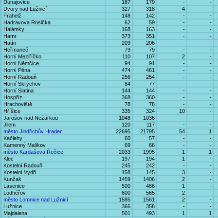
Dunajovice
187
179
-
-
Dvory nad Lužnicí
327
318
4
-
Frahelž
148
142
-
-
Hadravova Rosička
62
59
-
-
Halámky
168
163
-
-
Hamr
373
351
-
-
Hatín
209
206
-
-
Heřmaneč
79
79
-
-
Horní Meziříčko
110
107
2
-
Horní Němčice
94
91
-
-
Horní Pěna
474
461
-
-
Horní Radouň
256
254
-
-
Horní Skrýchov
84
77
-
-
Horní Slatina
144
144
-
-
Hospříz
368
360
-
-
Hrachoviště
78
78
-
-
Hříšice
335
324
10
-
Jarošov nad Nežárkou
1048
1036
-
-
Jilem
120
117
-
-
město Jindřichův Hradec
22695
21795
54
1
Kačlehy
60
57
-
-
Kamenný Malíkov
69
66
-
-
město Kardašova Řečice
2033
1995
1
1
Klec
197
194
1
-
Kostelní Radouň
245
242
-
-
Kostelní Vydří
158
145
3
-
Kunžak
1459
1406
2
-
Lásenice
500
486
1
-
Lodhéřov
600
565
2
-
město Lomnice nad Lužnicí
1585
1561
2
-
Lužnice
366
358
-
-
Majdalena
501
493
1
1