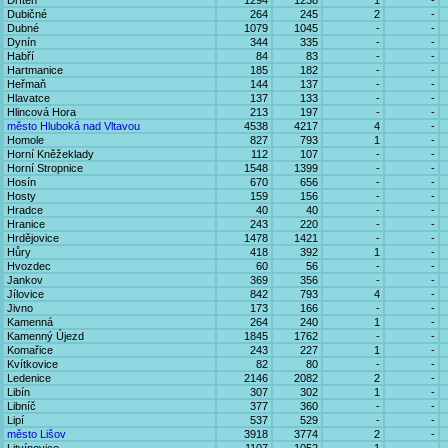
Dříteň
1294
1238
1
-
Dubičné
264
245
2
-
Dubné
1079
1045
-
-
Dynín
344
335
-
-
Habří
84
83
-
-
Hartmanice
185
182
-
-
Heřmaň
144
137
-
-
Hlavatce
137
133
-
-
Hlincová Hora
213
197
-
-
město Hluboká nad Vltavou
4538
4217
4
-
Homole
827
793
1
-
Horní Kněžeklady
112
107
-
-
Horní Stropnice
1548
1399
-
-
Hosín
670
656
-
-
Hosty
159
156
-
-
Hradce
40
40
-
-
Hranice
243
220
-
-
Hrdějovice
1478
1421
-
-
Hůry
418
392
1
-
Hvozdec
60
56
-
-
Jankov
369
356
-
-
Jílovice
842
793
4
-
Jivno
173
166
-
-
Kamenná
264
240
1
-
Kamenný Újezd
1845
1762
-
-
Komařice
243
227
1
-
Kvítkovice
82
80
-
-
Ledenice
2146
2082
2
-
Libín
307
302
1
-
Libníč
377
360
-
-
Lipí
537
529
-
-
město Lišov
3918
3774
2
-