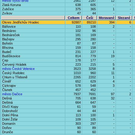
město Vyšší Brod
2561
2187
12
2
Zlatá Koruna
638
605
-
-
Zubčice
375
365
1
-
Zvíkov
47
44
-
-
Celkem
Češi
Moravané
Slezané
Okres Jindřichův Hradec
92887
89210
394
6
Báňovice
110
108
2
-
Bednárec
102
96
-
-
Bednáreček
181
169
-
-
Blažejov
295
280
-
-
Bořetín
87
87
-
-
Březina
159
158
-
-
Budeč
231
227
1
-
Budíškovice
814
779
19
-
Cep
178
177
-
-
Červený Hrádek
223
215
5
-
město České Velenice
3523
3258
8
-
Český Rudolec
1010
960
11
-
Chlum u Třeboně
2265
2202
1
-
Číměř
652
629
4
-
Cizkrajov
578
548
3
-
Člunek
457
452
-
-
město Dačice
7937
7691
97
2
Dešná
705
638
32
-
Deštná
664
647
-
-
Dívčí Kopy
61
59
-
-
Dobrohošť
44
44
-
-
Dolní Pěna
113
100
1
-
Dolní Žďár
109
105
-
-
Domanín
303
297
-
-
Doňov
90
89
-
-
Drunče
60
60
-
-