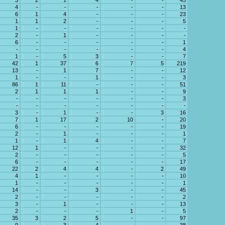
3
2
1
4
-
-
45
4
-
-
-
-
-
13
6
1
4
-
-
-
23
1
1
2
-
-
-
5
1
-
-
-
-
-
-
2
-
1
-
-
-
-
6
-
-
-
-
-
1
-
-
-
-
-
-
4
1
-
5
3
-
-
7
42
1
37
6
7
5
219
13
-
1
7
-
-
12
1
-
-
1
-
-
3
86
1
11
-
-
-
51
2
1
1
1
-
-
9
-
-
-
-
-
-
3
-
-
-
-
-
-
-
3
-
1
-
-
3
16
7
1
17
2
10
-
20
6
-
-
-
-
-
19
2
-
1
-
-
-
1
1
-
1
4
-
-
7
12
1
-
-
-
-
32
2
-
-
-
-
-
5
6
-
-
-
-
-
17
22
2
4
4
-
2
49
4
1
-
-
-
-
10
1
-
-
-
-
-
1
14
-
-
3
-
-
45
2
-
-
-
-
-
2
3
-
1
-
-
-
13
2
-
-
-
1
-
5
35
3
2
5
-
-
97