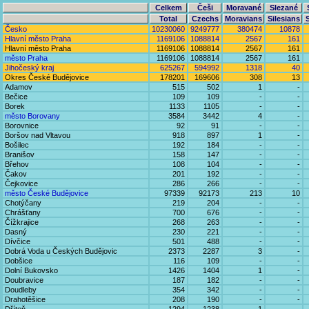
Celkem
Češi
Moravané
Slezané
Total
Czechs
Moravians
Silesians
Česko
10230060
9249777
380474
10878
Hlavní město Praha
1169106
1088814
2567
161
Hlavní město Praha
1169106
1088814
2567
161
město Praha
1169106
1088814
2567
161
Jihočeský kraj
625267
594992
1318
40
Okres České Budějovice
178201
169606
308
13
Adamov
515
502
1
-
Bečice
109
109
-
-
Borek
1133
1105
-
-
město Borovany
3584
3442
4
-
Borovnice
92
91
-
-
Boršov nad Vltavou
918
897
1
-
Bošilec
192
184
-
-
Branišov
158
147
-
-
Břehov
108
104
-
-
Čakov
201
192
-
-
Čejkovice
286
266
-
-
město České Budějovice
97339
92173
213
10
Chotýčany
219
204
-
-
Chrášťany
700
676
-
-
Čížkrajice
268
263
-
-
Dasný
230
221
-
-
Dívčice
501
488
-
-
Dobrá Voda u Českých Budějovic
2373
2287
3
-
Dobšice
116
109
-
-
Dolní Bukovsko
1426
1404
1
-
Doubravice
187
182
-
-
Doudleby
354
342
-
-
Drahotěšice
208
190
-
-