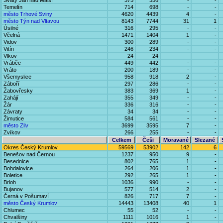
Svatý Jan nad Malší
375
356
-
-
Temelín
714
698
-
-
město Trhové Sviny
4620
4439
4
-
město Týn nad Vltavou
8143
7744
31
1
Úsilné
316
295
-
-
Včelná
1471
1404
1
-
Vidov
300
289
-
-
Vitín
246
234
-
-
Vlkov
24
24
-
-
Vrábče
449
442
-
-
Vráto
200
189
-
-
Všemyslice
958
918
2
-
Záboří
297
286
-
-
Žabovřesky
383
369
1
-
Zahájí
355
349
-
-
Žár
336
316
-
-
Závraty
34
34
-
-
Žimutice
584
561
-
-
město Zliv
3699
3595
7
-
Zvíkov
266
255
-
-
Celkem
Češi
Moravané
Slezané
Okres Český Krumlov
59569
53902
142
6
Benešov nad Černou
1237
950
9
-
Besednice
802
765
1
-
Bohdalovice
264
206
1
-
Boletice
292
265
1
-
Brloh
1036
990
-
-
Bujanov
577
514
2
-
Černá v Pošumaví
826
717
7
-
město Český Krumlov
14443
13408
40
1
Chlumec
55
52
-
-
Chvalšiny
1111
1016
1
-