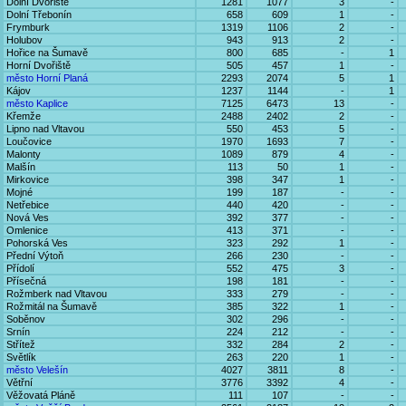
Dolní Dvořiště
1281
1077
3
-
Dolní Třebonín
658
609
1
-
Frymburk
1319
1106
2
-
Holubov
943
913
2
-
Hořice na Šumavě
800
685
-
1
Horní Dvořiště
505
457
1
-
město Horní Planá
2293
2074
5
1
Kájov
1237
1144
-
1
město Kaplice
7125
6473
13
-
Křemže
2488
2402
2
-
Lipno nad Vltavou
550
453
5
-
Loučovice
1970
1693
7
-
Malonty
1089
879
4
-
Malšín
113
50
1
-
Mirkovice
398
347
1
-
Mojné
199
187
-
-
Netřebice
440
420
-
-
Nová Ves
392
377
-
-
Omlenice
413
371
-
-
Pohorská Ves
323
292
1
-
Přední Výtoň
266
230
-
-
Přídolí
552
475
3
-
Přísečná
198
181
-
-
Rožmberk nad Vltavou
333
279
-
-
Rožmitál na Šumavě
385
322
1
-
Soběnov
302
296
-
-
Srnín
224
212
-
-
Střítež
332
284
2
-
Světlík
263
220
1
-
město Velešín
4027
3811
8
-
Větřní
3776
3392
4
-
Věžovatá Pláně
111
107
-
-