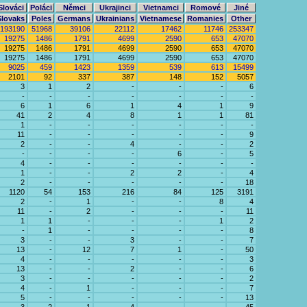
Slováci
Poláci
Němci
Ukrajinci
Vietnamci
Romové
Jiné
Slovaks
Poles
Germans
Ukrainians
Vietnamese
Romanies
Other
193190
51968
39106
22112
17462
11746
253347
19275
1486
1791
4699
2590
653
47070
19275
1486
1791
4699
2590
653
47070
19275
1486
1791
4699
2590
653
47070
9025
459
1423
1359
539
613
15499
2101
92
337
387
148
152
5057
3
1
2
-
-
-
6
-
-
-
-
-
-
-
6
1
6
1
4
1
9
41
2
4
8
1
1
81
1
-
-
-
-
-
-
11
-
-
-
-
-
9
2
-
-
4
-
-
2
-
-
-
-
6
-
5
4
-
-
-
-
-
-
1
-
-
2
2
-
4
2
-
-
-
-
-
18
1120
54
153
216
84
125
3191
2
-
1
-
-
8
4
11
-
2
-
-
-
11
1
1
-
-
-
1
2
-
1
-
-
-
-
8
3
-
-
3
-
-
7
13
-
12
7
1
-
50
4
-
-
-
-
-
3
13
-
-
2
-
-
6
3
-
-
-
-
-
2
4
-
1
-
-
-
7
5
-
-
-
-
-
13