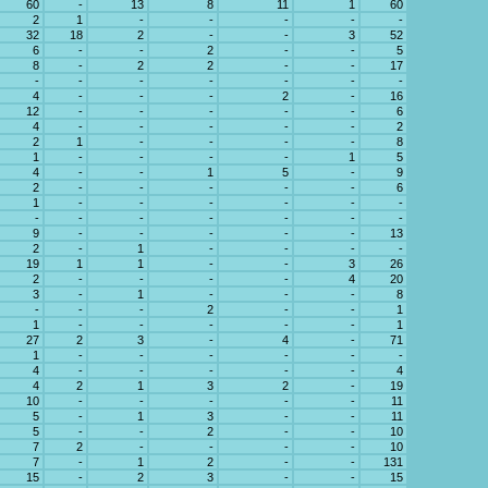
60
-
13
8
11
1
60
2
1
-
-
-
-
-
32
18
2
-
-
3
52
6
-
-
2
-
-
5
8
-
2
2
-
-
17
-
-
-
-
-
-
-
4
-
-
-
2
-
16
12
-
-
-
-
-
6
4
-
-
-
-
-
2
2
1
-
-
-
-
8
1
-
-
-
-
1
5
4
-
-
1
5
-
9
2
-
-
-
-
-
6
1
-
-
-
-
-
-
-
-
-
-
-
-
-
9
-
-
-
-
-
13
2
-
1
-
-
-
-
19
1
1
-
-
3
26
2
-
-
-
-
4
20
3
-
1
-
-
-
8
-
-
-
2
-
-
1
1
-
-
-
-
-
1
27
2
3
-
4
-
71
1
-
-
-
-
-
-
4
-
-
-
-
-
4
4
2
1
3
2
-
19
10
-
-
-
-
-
11
5
-
1
3
-
-
11
5
-
-
2
-
-
10
7
2
-
-
-
-
10
7
-
1
2
-
-
131
15
-
2
3
-
-
15