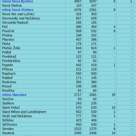
město Nová Bystřice
3407
3247
6
1
Nová Olešná
110
107
-
-
město Nová Včelnice
2476
2361
8
-
Nová Ves nad Lužnicí
316
303
-
-
Novosedly nad Nežárkou
657
628
-
-
Okrouhlá Radouň
165
165
-
-
Peč
380
354
4
-
Písečné
558
532
8
-
Pístina
168
162
-
-
Plavsko
407
396
-
-
Pleše
178
171
-
-
Pluhův Žďár
644
624
1
-
Polště
97
89
-
-
Ponědraž
122
121
-
-
Ponědrážka
92
92
-
-
Popelín
442
419
1
-
Příbraz
221
218
-
-
Rapšach
550
500
-
-
Ratiboř
171
145
-
-
Rodvínov
392
380
-
-
Roseč
199
196
-
-
Rosička
62
60
-
-
město Slavonice
2717
2581
29
-
Smržov
93
92
-
-
Staňkov
243
235
-
-
Staré Hobzí
570
529
10
-
Staré Město pod Landštejnem
552
530
1
-
Stráž nad Nežárkou
777
756
1
-
Stříbřec
423
406
-
-
Střížovice
650
630
1
-
Strmilov
1522
1375
6
-
Studená
2495
2446
14
-