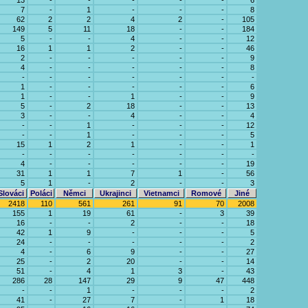
13
-
-
-
-
-
6
7
-
1
-
-
-
8
62
2
2
4
2
-
105
149
5
11
18
-
-
184
5
-
-
4
-
-
12
16
1
1
2
-
-
46
2
-
-
-
-
-
9
4
-
-
-
-
-
8
-
-
-
-
-
-
-
1
-
-
-
-
-
6
1
-
-
1
-
-
9
5
-
2
18
-
-
13
3
-
-
4
-
-
4
-
-
1
-
-
-
12
-
-
1
-
-
-
5
15
1
2
1
-
-
1
-
-
-
-
-
-
-
4
-
-
-
-
-
19
31
1
1
7
1
-
56
5
1
-
2
-
-
3
Slováci
Poláci
Němci
Ukrajinci
Vietnamci
Romové
Jiné
2418
110
561
261
91
70
2008
155
1
19
61
-
3
39
16
-
-
2
-
-
18
42
1
9
-
-
-
5
24
-
-
-
-
-
2
4
-
6
9
-
-
27
25
-
2
20
-
-
14
51
-
4
1
3
-
43
286
28
147
29
9
47
448
-
-
1
-
-
-
2
41
-
27
7
-
1
18