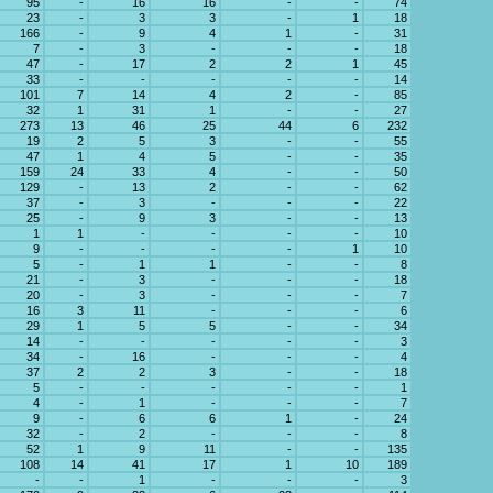
95
-
16
16
-
-
74
23
-
3
3
-
1
18
166
-
9
4
1
-
31
7
-
3
-
-
-
18
47
-
17
2
2
1
45
33
-
-
-
-
-
14
101
7
14
4
2
-
85
32
1
31
1
-
-
27
273
13
46
25
44
6
232
19
2
5
3
-
-
55
47
1
4
5
-
-
35
159
24
33
4
-
-
50
129
-
13
2
-
-
62
37
-
3
-
-
-
22
25
-
9
3
-
-
13
1
1
-
-
-
-
10
9
-
-
-
-
1
10
5
-
1
1
-
-
8
21
-
3
-
-
-
18
20
-
3
-
-
-
7
16
3
11
-
-
-
6
29
1
5
5
-
-
34
14
-
-
-
-
-
3
34
-
16
-
-
-
4
37
2
2
3
-
-
18
5
-
-
-
-
-
1
4
-
1
-
-
-
7
9
-
6
6
1
-
24
32
-
2
-
-
-
8
52
1
9
11
-
-
135
108
14
41
17
1
10
189
-
-
1
-
-
-
3