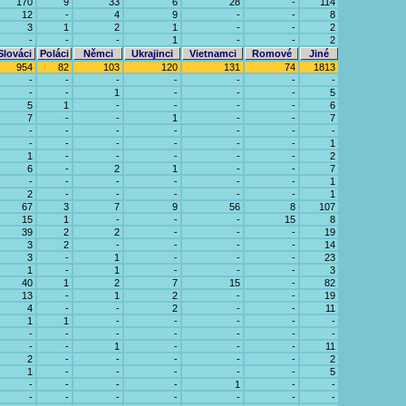
170
9
33
6
28
-
114
12
-
4
9
-
-
8
3
1
2
1
-
-
2
-
-
-
1
-
-
2
Slováci
Poláci
Němci
Ukrajinci
Vietnamci
Romové
Jiné
954
82
103
120
131
74
1813
-
-
-
-
-
-
-
-
-
1
-
-
-
5
5
1
-
-
-
-
6
7
-
-
1
-
-
7
-
-
-
-
-
-
-
-
-
-
-
-
-
1
1
-
-
-
-
-
2
6
-
2
1
-
-
7
-
-
-
-
-
-
1
2
-
-
-
-
-
1
67
3
7
9
56
8
107
15
1
-
-
-
15
8
39
2
2
-
-
-
19
3
2
-
-
-
-
14
3
-
1
-
-
-
23
1
-
1
-
-
-
3
40
1
2
7
15
-
82
13
-
1
2
-
-
19
4
-
-
2
-
-
11
1
1
-
-
-
-
-
-
-
-
-
-
-
-
-
-
1
-
-
-
11
2
-
-
-
-
-
2
1
-
-
-
-
-
5
-
-
-
-
1
-
-
-
-
-
-
-
-
-