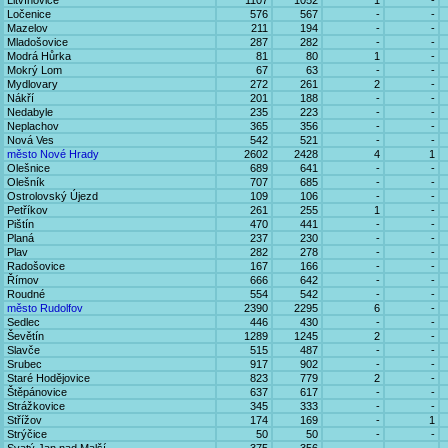
Litvínovice
1107
1052
1
-
Ločenice
576
567
-
-
Mazelov
211
194
-
-
Mladošovice
287
282
-
-
Modrá Hůrka
81
80
1
-
Mokrý Lom
67
63
-
-
Mydlovary
272
261
2
-
Nákří
201
188
-
-
Nedabyle
235
223
-
-
Neplachov
365
356
-
-
Nová Ves
542
521
-
-
město Nové Hrady
2602
2428
4
1
Olešnice
689
641
-
-
Olešník
707
685
-
-
Ostrolovský Újezd
109
106
-
-
Petříkov
261
255
1
-
Pištín
470
441
-
-
Planá
237
230
-
-
Plav
282
278
-
-
Radošovice
167
166
-
-
Římov
666
642
-
-
Roudné
554
542
-
-
město Rudolfov
2390
2295
6
-
Sedlec
446
430
-
-
Ševětín
1289
1245
2
-
Slavče
515
487
-
-
Srubec
917
902
-
-
Staré Hodějovice
823
779
2
-
Štěpánovice
637
617
-
-
Strážkovice
345
333
-
-
Střížov
174
169
-
1
Strýčice
50
50
-
-