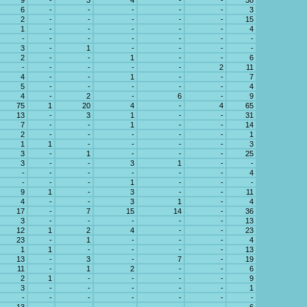
9
-
3
4
-
-
38
6
-
-
-
-
-
3
2
-
-
-
-
-
15
1
-
-
-
-
-
4
-
-
-
-
-
-
-
3
-
1
-
-
-
-
2
-
-
1
-
-
6
-
-
-
-
-
2
11
4
-
-
1
-
-
7
5
-
-
-
-
-
4
4
-
2
-
6
-
9
75
1
20
4
-
4
65
13
-
3
1
-
-
31
7
-
-
1
-
-
14
2
-
-
-
-
-
1
1
1
-
-
-
-
3
3
-
1
-
-
-
25
3
-
-
3
1
-
-
-
-
-
-
-
-
4
-
-
-
1
-
-
-
9
1
-
3
-
-
11
4
-
-
3
1
-
4
17
-
7
15
14
-
36
3
-
-
-
-
-
13
12
1
2
4
-
-
23
23
-
1
-
-
-
4
1
1
-
-
-
-
13
13
-
3
-
7
-
19
11
-
1
2
-
-
6
2
1
-
-
-
-
9
3
-
-
-
-
-
1
-
-
-
-
-
-
-