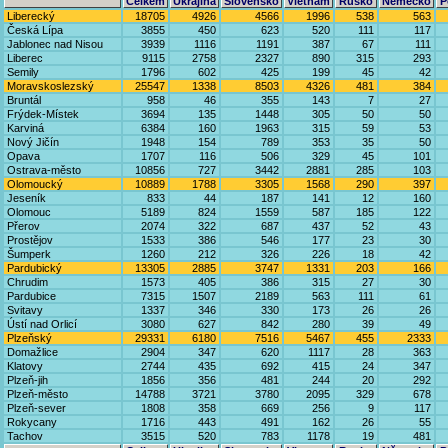
Celkem
Ukrajina
Slovensko
Vietnam
Rusko
Německo
P
Liberecký
18705
4926
4566
1996
538
563
Česká Lípa
3855
450
623
520
111
117
Jablonec nad Nisou
3939
1116
1191
387
67
111
Liberec
9115
2758
2327
890
315
293
Semily
1796
602
425
199
45
42
Moravskoslezský
25547
1338
8503
4326
481
384
Bruntál
958
46
355
143
7
27
Frýdek-Místek
3694
135
1448
305
50
50
Karviná
6384
160
1963
315
59
53
Nový Jičín
1948
154
789
353
35
50
Opava
1707
116
506
329
45
101
Ostrava-město
10856
727
3442
2881
285
103
Olomoucký
10889
1788
3305
1568
290
397
Jeseník
833
44
187
141
12
160
Olomouc
5189
824
1559
587
185
122
Přerov
2074
322
687
437
52
43
Prostějov
1533
386
546
177
23
30
Šumperk
1260
212
326
226
18
42
Pardubický
13305
2885
3747
1331
203
166
Chrudim
1573
405
386
315
27
30
Pardubice
7315
1507
2189
563
111
61
Svitavy
1337
346
330
173
26
26
Ústí nad Orlicí
3080
627
842
280
39
49
Plzeňský
29331
6180
7516
5467
455
2333
Domažlice
2904
347
620
1117
28
363
Klatovy
2744
435
692
415
24
347
Plzeň-jih
1856
356
481
244
20
292
Plzeň-město
14788
3721
3780
2095
329
678
Plzeň-sever
1808
358
669
256
9
117
Rokycany
1716
443
491
162
26
55
Tachov
3515
520
783
1178
19
481