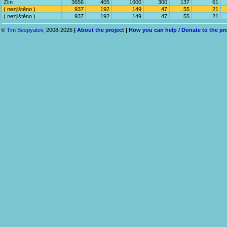
Zlín
3656
405
1600
300
137
61
( nezjištěno )
937
192
149
47
55
21
( nezjištěno )
937
192
149
47
55
21
©
Tim Bespyatov
, 2008-2026
|
About the project
|
How you can help / Donate to the pr