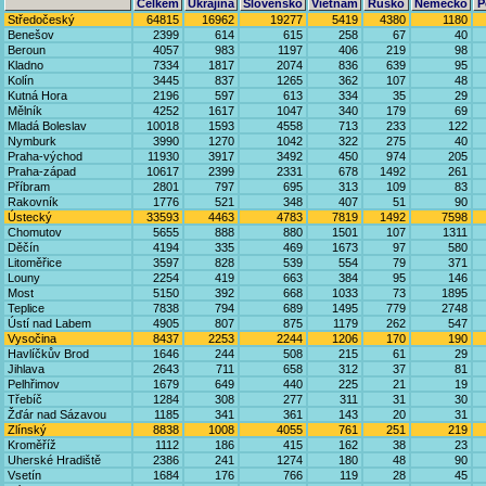
Celkem
Ukrajina
Slovensko
Vietnam
Rusko
Německo
P
Středočeský
64815
16962
19277
5419
4380
1180
Benešov
2399
614
615
258
67
40
Beroun
4057
983
1197
406
219
98
Kladno
7334
1817
2074
836
639
95
Kolín
3445
837
1265
362
107
48
Kutná Hora
2196
597
613
334
35
29
Mělník
4252
1617
1047
340
179
69
Mladá Boleslav
10018
1593
4558
713
233
122
Nymburk
3990
1270
1042
322
275
40
Praha-východ
11930
3917
3492
450
974
205
Praha-západ
10617
2399
2331
678
1492
261
Příbram
2801
797
695
313
109
83
Rakovník
1776
521
348
407
51
90
Ústecký
33593
4463
4783
7819
1492
7598
Chomutov
5655
888
880
1501
107
1311
Děčín
4194
335
469
1673
97
580
Litoměřice
3597
828
539
554
79
371
Louny
2254
419
663
384
95
146
Most
5150
392
668
1033
73
1895
Teplice
7838
794
689
1495
779
2748
Ústí nad Labem
4905
807
875
1179
262
547
Vysočina
8437
2253
2244
1206
170
190
Havlíčkův Brod
1646
244
508
215
61
29
Jihlava
2643
711
658
312
37
81
Pelhřimov
1679
649
440
225
21
19
Třebíč
1284
308
277
311
31
30
Žďár nad Sázavou
1185
341
361
143
20
31
Zlínský
8838
1008
4055
761
251
219
Kroměříž
1112
186
415
162
38
23
Uherské Hradiště
2386
241
1274
180
48
90
Vsetín
1684
176
766
119
28
45