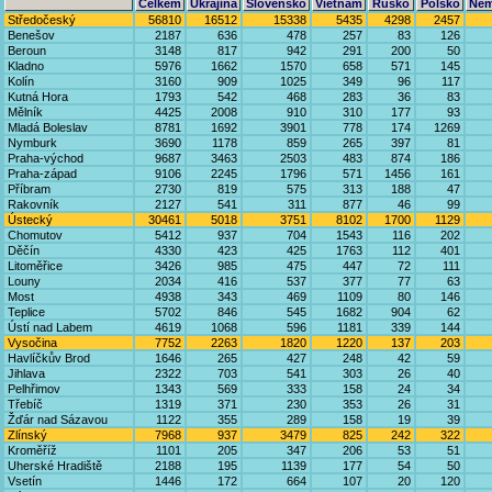
Celkem
Ukrajina
Slovensko
Vietnam
Rusko
Polsko
Něm
Středočeský
56810
16512
15338
5435
4298
2457
Benešov
2187
636
478
257
83
126
Beroun
3148
817
942
291
200
50
Kladno
5976
1662
1570
658
571
145
Kolín
3160
909
1025
349
96
117
Kutná Hora
1793
542
468
283
36
83
Mělník
4425
2008
910
310
177
93
Mladá Boleslav
8781
1692
3901
778
174
1269
Nymburk
3690
1178
859
265
397
81
Praha-východ
9687
3463
2503
483
874
186
Praha-západ
9106
2245
1796
571
1456
161
Příbram
2730
819
575
313
188
47
Rakovník
2127
541
311
877
46
99
Ústecký
30461
5018
3751
8102
1700
1129
Chomutov
5412
937
704
1543
116
202
Děčín
4330
423
425
1763
112
401
Litoměřice
3426
985
475
447
72
111
Louny
2034
416
537
377
77
63
Most
4938
343
469
1109
80
146
Teplice
5702
846
545
1682
904
62
Ústí nad Labem
4619
1068
596
1181
339
144
Vysočina
7752
2263
1820
1220
137
203
Havlíčkův Brod
1646
265
427
248
42
59
Jihlava
2322
703
541
303
26
40
Pelhřimov
1343
569
333
158
24
34
Třebíč
1319
371
230
353
26
31
Žďár nad Sázavou
1122
355
289
158
19
39
Zlínský
7968
937
3479
825
242
322
Kroměříž
1101
205
347
206
53
51
Uherské Hradiště
2188
195
1139
177
54
50
Vsetín
1446
172
664
107
20
120