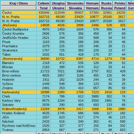
Kraj / Okres
Celkem
Ukrajina
Slovensko
Vietnam
Rusko
Polsko
Něm
Total
Ukraine
Slovakia
Vietnam
Russia
Poland
Ge
Česko
435946
112549
85807
57300
32961
19235
hl. m. Praha
162715
49190
23420
10877
20160
2617
hl. m. Praha
162715
49190
23420
10877
20160
2617
Jihočeský
14838
4026
2898
2496
528
325
České Budějovice
4970
1450
1004
576
306
44
Český Krumlov
2606
576
356
459
87
69
Jindřichův Hradec
1621
244
292
508
34
54
Písek
1163
255
280
208
23
46
Prachatice
1079
225
155
346
28
21
Strakonice
1767
725
383
229
13
47
Tábor
1632
551
428
170
37
44
Jihomoravský
36690
10732
8387
4714
1274
738
Blansko
2118
472
535
126
39
52
Břeclav
2183
399
870
312
29
41
Brno-město
21723
7021
3984
2797
922
428
Brno-venkov
4825
1857
1165
455
126
94
Hodonín
1911
182
1029
244
43
39
Vyškov
1449
548
394
123
30
25
Znojmo
2481
253
410
657
85
59
Karlovarský
18388
2280
1709
7223
2416
218
Cheb
7174
786
612
3980
302
74
Karlovy Vary
8575
1204
614
2550
1981
76
Sokolov
2639
290
483
693
133
68
Královéhradecký
13269
3978
2417
1568
336
1880
Hradec Králové
4525
1745
686
506
117
182
Jičín
1937
623
517
274
46
123
Náchod
2433
616
340
362
41
590
Rychnov nad Kněžnou
1520
327
377
155
84
332
Trutnov
2854
667
497
271
48
653