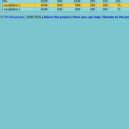
Zlín
3233
365
1329
335
115
101
( nezjištěno )
2546
600
658
185
165
71
( nezjištěno )
2546
600
658
185
165
71
©
Tim Bespyatov
, 2008-2026
|
About the project
|
How you can help / Donate to the pr