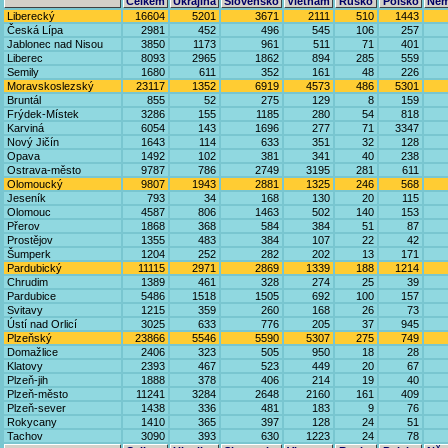
Celkem
Ukrajina
Slovensko
Vietnam
Rusko
Polsko
Něm
Liberecký
16604
5201
3671
2111
510
1443
Česká Lípa
2981
452
496
545
106
257
Jablonec nad Nisou
3850
1173
961
511
71
401
Liberec
8093
2965
1862
894
285
559
Semily
1680
611
352
161
48
226
Moravskoslezský
23117
1352
6919
4573
486
5301
Bruntál
855
52
275
129
8
159
Frýdek-Místek
3286
155
1185
280
54
818
Karviná
6054
143
1696
277
71
3347
Nový Jičín
1643
114
633
351
32
128
Opava
1492
102
381
341
40
238
Ostrava-město
9787
786
2749
3195
281
611
Olomoucký
9807
1943
2881
1325
246
568
Jeseník
793
34
168
130
20
115
Olomouc
4587
806
1463
502
140
153
Přerov
1868
368
584
384
51
87
Prostějov
1355
483
384
107
22
42
Šumperk
1204
252
282
202
13
171
Pardubický
11115
2971
2869
1339
188
1214
Chrudim
1389
461
328
274
25
39
Pardubice
5486
1518
1505
692
100
157
Svitavy
1215
359
260
168
26
73
Ústí nad Orlicí
3025
633
776
205
37
945
Plzeňský
23866
5546
5590
5307
275
749
Domažlice
2406
323
505
950
18
28
Klatovy
2393
467
523
449
20
67
Plzeň-jih
1888
378
406
214
19
40
Plzeň-město
11241
3284
2648
2160
161
409
Plzeň-sever
1438
336
481
183
9
76
Rokycany
1410
365
397
128
24
51
Tachov
3090
393
630
1223
24
78