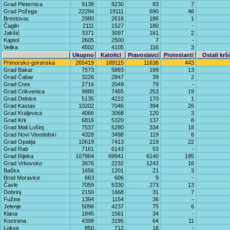
Grad Pleternica
9138
8230
83
7
Grad Požega
22294
19111
690
46
Brestovac
2980
2616
186
1
Čaglin
2111
1527
180
-
Jakšić
3371
3097
161
2
Kaptol
2605
2500
7
-
Velika
4502
4105
116
3
Ukupno
Katolici
Pravoslavci
Protestanti
Ostali krš
Primorsko-goranska
265419
189115
11636
443
Grad Bakar
7573
5893
199
13
Grad Čabar
3226
2847
39
2
Grad Cres
2716
2049
79
-
Grad Crikvenica
9980
7465
253
19
Grad Delnice
5135
4222
170
1
Grad Kastav
10202
7046
394
26
Grad Kraljevica
4066
3068
120
3
Grad Krk
6816
5320
137
8
Grad Mali Lošinj
7537
5280
334
18
Grad Novi Vinodolski
4328
3498
119
6
Grad Opatija
10619
7413
219
22
Grad Rab
7161
6143
53
-
Grad Rijeka
107964
69941
6140
195
Grad Vrbovsko
3876
2232
1243
16
Baška
1656
1201
21
3
Brod Moravice
663
606
9
-
Čavle
7059
5330
273
13
Dobrinj
2150
1668
31
7
Fužine
1394
1154
36
-
Jelenje
5096
4237
75
6
Klana
1845
1561
34
-
Kostrena
4398
3195
64
11
Lokve
850
712
18
-