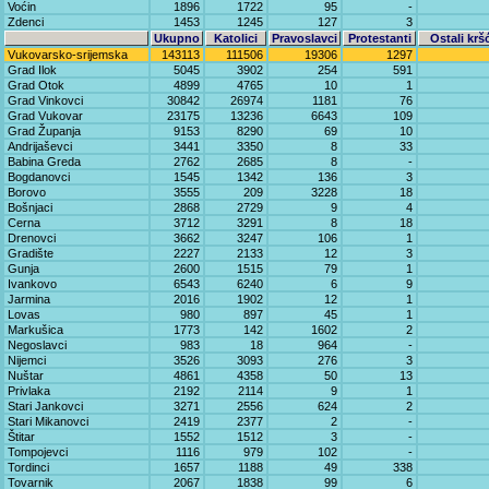
Voćin
1896
1722
95
-
Zdenci
1453
1245
127
3
Ukupno
Katolici
Pravoslavci
Protestanti
Ostali krš
Vukovarsko-srijemska
143113
111506
19306
1297
Grad Ilok
5045
3902
254
591
Grad Otok
4899
4765
10
1
Grad Vinkovci
30842
26974
1181
76
Grad Vukovar
23175
13236
6643
109
Grad Županja
9153
8290
69
10
Andrijaševci
3441
3350
8
33
Babina Greda
2762
2685
8
-
Bogdanovci
1545
1342
136
3
Borovo
3555
209
3228
18
Bošnjaci
2868
2729
9
4
Cerna
3712
3291
8
18
Drenovci
3662
3247
106
1
Gradište
2227
2133
12
3
Gunja
2600
1515
79
1
Ivankovo
6543
6240
6
9
Jarmina
2016
1902
12
1
Lovas
980
897
45
1
Markušica
1773
142
1602
2
Negoslavci
983
18
964
-
Nijemci
3526
3093
276
3
Nuštar
4861
4358
50
13
Privlaka
2192
2114
9
1
Stari Jankovci
3271
2556
624
2
Stari Mikanovci
2419
2377
2
-
Štitar
1552
1512
3
-
Tompojevci
1116
979
102
-
Tordinci
1657
1188
49
338
Tovarnik
2067
1838
99
6