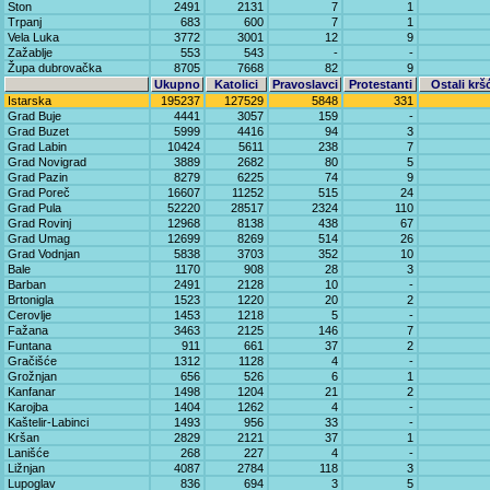
Ston
2491
2131
7
1
Trpanj
683
600
7
1
Vela Luka
3772
3001
12
9
Zažablje
553
543
-
-
Župa dubrovačka
8705
7668
82
9
Ukupno
Katolici
Pravoslavci
Protestanti
Ostali krš
Istarska
195237
127529
5848
331
Grad Buje
4441
3057
159
-
Grad Buzet
5999
4416
94
3
Grad Labin
10424
5611
238
7
Grad Novigrad
3889
2682
80
5
Grad Pazin
8279
6225
74
9
Grad Poreč
16607
11252
515
24
Grad Pula
52220
28517
2324
110
Grad Rovinj
12968
8138
438
67
Grad Umag
12699
8269
514
26
Grad Vodnjan
5838
3703
352
10
Bale
1170
908
28
3
Barban
2491
2128
10
-
Brtonigla
1523
1220
20
2
Cerovlje
1453
1218
5
-
Fažana
3463
2125
146
7
Funtana
911
661
37
2
Gračišće
1312
1128
4
-
Grožnjan
656
526
6
1
Kanfanar
1498
1204
21
2
Karojba
1404
1262
4
-
Kaštelir-Labinci
1493
956
33
-
Kršan
2829
2121
37
1
Lanišće
268
227
4
-
Ližnjan
4087
2784
118
3
Lupoglav
836
694
3
5