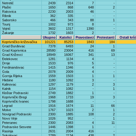
Netretić
2439
2314
7
-
Plaški
1650
868
648
2
Rakovica
2230
2003
46
-
Ribnik
362
335
-
-
Saborsko
466
343
88
1
Tounj
1002
973
8
-
Vojnić
3602
1317
1390
-
Žakanje
1732
1603
2
-
Ukupno
Katolici
Pravoslavci
Protestanti
Ostali krš
Koprivničko-križevačka
101221
85253
1843
184
Grad Đurđevac
7378
6493
24
1
Grad Koprivnica
28580
23004
416
69
Grad Križevci
18949
16067
341
13
Đelekovec
1281
1134
4
-
Drnje
1533
976
5
-
Ferdinandovac
1415
1346
4
-
Gola
2078
2009
4
-
Gornja Rijeka
1559
1503
1
1
Hlebine
1180
1092
3
-
Kalinovac
1297
1179
2
3
Kalnik
1154
1082
-
1
Kloštar Podravski
2749
1882
1
-
Koprivnički Bregi
1968
1733
19
3
Koprivnički Ivanec
1798
1688
-
-
Legrad
1916
1674
11
66
Molve
1767
1023
2
1
Novigrad Podravski
2300
1885
108
2
Novo Virje
1026
952
-
1
Peteranec
2300
2083
4
11
Podravske Sesvete
1446
1398
1
-
Rasinja
2631
2004
416
-
Sokolovac
2789
2134
438
2