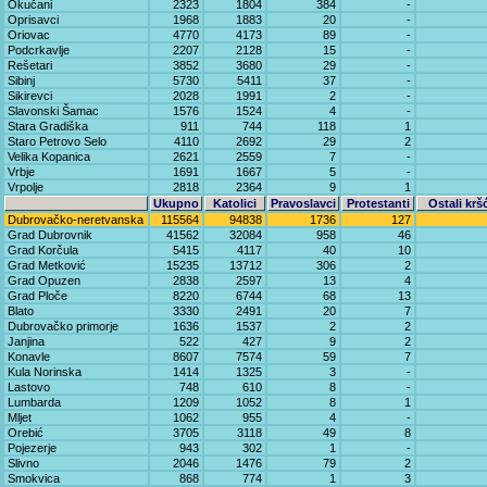
Okučani
2323
1804
384
-
Oprisavci
1968
1883
20
-
Oriovac
4770
4173
89
-
Podcrkavlje
2207
2128
15
-
Rešetari
3852
3680
29
-
Sibinj
5730
5411
37
-
Sikirevci
2028
1991
2
-
Slavonski Šamac
1576
1524
4
-
Stara Gradiška
911
744
118
1
Staro Petrovo Selo
4110
2692
29
2
Velika Kopanica
2621
2559
7
-
Vrbje
1691
1667
5
-
Vrpolje
2818
2364
9
1
Ukupno
Katolici
Pravoslavci
Protestanti
Ostali krš
Dubrovačko-neretvanska
115564
94838
1736
127
Grad Dubrovnik
41562
32084
958
46
Grad Korčula
5415
4117
40
10
Grad Metković
15235
13712
306
2
Grad Opuzen
2838
2597
13
4
Grad Ploče
8220
6744
68
13
Blato
3330
2491
20
7
Dubrovačko primorje
1636
1537
2
2
Janjina
522
427
9
2
Konavle
8607
7574
59
7
Kula Norinska
1414
1325
3
-
Lastovo
748
610
8
-
Lumbarda
1209
1052
8
1
Mljet
1062
955
4
-
Orebić
3705
3118
49
8
Pojezerje
943
302
1
-
Slivno
2046
1476
79
2
Smokvica
868
774
1
3