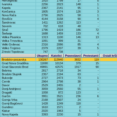
Hercegovac
1910
1799
17
5
Ivanska
2256
2023
148
1
Kapela
2367
2141
95
1
Končanica
1805
1574
126
3
Nova Rača
2756
2625
58
1
Rovišće
4144
3158
90
4
Šandrovac
1411
1262
113
-
Severin
702
618
48
-
Sirač
1796
1419
186
72
Štefanje
1688
1459
133
4
Velika Pisanica
1313
1100
146
13
Velika Trnovitica
1091
999
31
-
Veliki Grđevac
2316
2086
85
4
Veliko Trojstvo
2379
2207
39
5
Zrinski Topolovac
747
738
-
-
Ukupno
Katolici
Pravoslavci
Protestanti
Ostali krš
Brodsko-posavska
130267
113940
3832
119
Grad Nova Gradiška
11690
10134
379
15
Grad Slavonski Brod
49891
42575
1917
90
Bebrina
2817
2718
34
-
Brodski Stupnik
2357
2194
63
-
Bukovlje
2727
2473
73
1
Cernik
2964
2798
38
1
Davor
2529
2455
2
-
Donji Andrijevci
3059
2560
55
1
Dragalić
1058
872
123
-
Garčin
3951
3521
236
6
Gornja Vrba
2168
2007
24
-
Gornji Bogićevci
1428
1249
118
-
Gundinci
1610
1571
2
-
Klakar
2020
1963
5
-
Nova Kapela
3393
2230
15
1