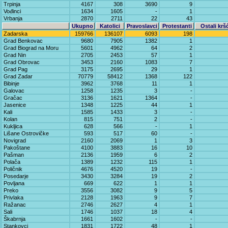
Trpinja
4167
308
3690
9
Vođinci
1634
1605
-
1
Vrbanja
2870
2711
22
43
Ukupno
Katolici
Pravoslavci
Protestanti
Ostali krš
Zadarska
159766
136107
6093
198
Grad Benkovac
9680
7905
1382
1
Grad Biograd na Moru
5601
4962
64
2
Grad Nin
2705
2453
57
1
Grad Obrovac
3453
2160
1083
7
Grad Pag
3175
2695
29
1
Grad Zadar
70779
58412
1368
122
Bibinje
3962
3768
11
1
Galovac
1258
1235
3
-
Gračac
3136
1621
1364
-
Jasenice
1348
1225
44
1
Kali
1585
1433
3
-
Kolan
815
751
2
-
Kukljica
628
566
-
1
Lišane Ostrovičke
593
517
60
-
Novigrad
2160
2069
1
3
Pakoštane
4100
3883
16
10
Pašman
2136
1959
6
2
Polača
1389
1232
115
1
Poličnik
4676
4520
19
-
Posedarje
3430
3284
19
2
Povljana
669
622
1
1
Preko
3556
3082
9
5
Privlaka
2128
1963
9
7
Ražanac
2746
2627
4
1
Sali
1746
1037
18
4
Škabrnja
1661
1602
-
-
Stankovci
1831
1722
48
1