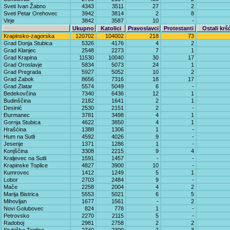
Sveti Ivan Žabno
4343
3511
27
2
Sveti Petar Orehovec
3942
3814
2
8
Virje
3842
3587
10
-
Ukupno
Katolici
Pravoslavci
Protestanti
Ostali krš
Krapinsko-zagorska
120702
104002
218
73
Grad Donja Stubica
5326
4176
4
2
Grad Klanjec
2548
2273
7
1
Grad Krapina
11530
10040
30
17
Grad Oroslavje
5834
5073
24
1
Grad Pregrada
5927
5052
10
2
Grad Zabok
8656
7316
18
17
Grad Zlatar
5574
5049
6
-
Bedekovčina
7340
6436
12
1
Budinščina
2182
1641
2
1
Desinić
2530
2151
2
-
Đurmanec
3781
3498
4
1
Gornja Stubica
4622
3850
4
1
Hrašćina
1388
1306
1
-
Hum na Sutli
4592
4026
9
-
Jesenje
1371
1286
1
-
Konjščina
3308
2215
9
4
Kraljevec na Sutli
1591
1457
-
-
Krapinske Toplice
4827
3900
10
-
Kumrovec
1412
1249
5
1
Lobor
2703
2484
9
-
Mače
2258
2004
4
2
Marija Bistrica
5553
5021
6
5
Mihovljan
1677
1561
-
2
Novi Golubovec
824
778
1
-
Petrovsko
2270
2115
5
-
Radoboj
2981
2758
2
2