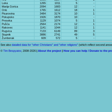
Luka
1265
1011
5
-
Marija Gorica
2094
1683
12
-
Orle
1765
1612
18
1
Pisarovina
3484
3174
10
1
Pokupsko
1926
1870
10
-
Preseka
1129
1074
5
1
Pušća
2564
2174
12
1
Rakovec
1141
1044
12
1
Rugvica
7133
6149
89
3
Stupnik
3886
2741
49
5
Žumberak
609
572
5
-
See also
datailed data for "other Christians" and "other religions"
(which reflect second answe
©
Tim Bespyatov
, 2008-2026
|
About the project
|
How you can help / Donate to the pr