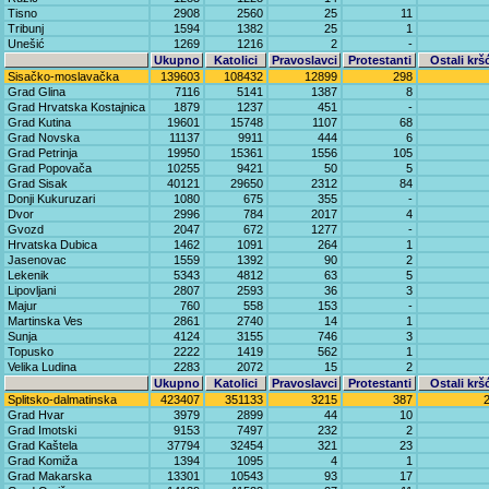
Tisno
2908
2560
25
11
Tribunj
1594
1382
25
1
Unešić
1269
1216
2
-
Ukupno
Katolici
Pravoslavci
Protestanti
Ostali krš
Sisačko-moslavačka
139603
108432
12899
298
Grad Glina
7116
5141
1387
8
Grad Hrvatska Kostajnica
1879
1237
451
-
Grad Kutina
19601
15748
1107
68
Grad Novska
11137
9911
444
6
Grad Petrinja
19950
15361
1556
105
Grad Popovača
10255
9421
50
5
Grad Sisak
40121
29650
2312
84
Donji Kukuruzari
1080
675
355
-
Dvor
2996
784
2017
4
Gvozd
2047
672
1277
-
Hrvatska Dubica
1462
1091
264
1
Jasenovac
1559
1392
90
2
Lekenik
5343
4812
63
5
Lipovljani
2807
2593
36
3
Majur
760
558
153
-
Martinska Ves
2861
2740
14
1
Sunja
4124
3155
746
3
Topusko
2222
1419
562
1
Velika Ludina
2283
2072
15
2
Ukupno
Katolici
Pravoslavci
Protestanti
Ostali krš
Splitsko-dalmatinska
423407
351133
3215
387
Grad Hvar
3979
2899
44
10
Grad Imotski
9153
7497
232
2
Grad Kaštela
37794
32454
321
23
Grad Komiža
1394
1095
4
1
Grad Makarska
13301
10543
93
17