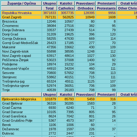
Županija / Općina
Ukupno
Katolici
Pravoslavci
Protestanti
Ostali krš
Total
Catholics
Orthodox
Protestants
Other Chris
Republika Hrvatska
3871833
3057735
128395
9956
1
Grad Zagreb
767131
562825
10949
1608
Brezovica
12046
10567
80
8
Črnomerec
38084
27516
382
95
Donja Dubrava
33537
27439
514
79
Donji Grad
31209
19625
396
120
Gornja Dubrava
58255
47630
669
114
Gornji Grad-Medveščak
26423
17185
277
70
Maksimir
47356
33662
430
109
Novi Zagreb-istok
55898
38595
1248
112
Novi Zagreb-zapad
63917
48614
1027
130
Peščenica-Žitnjak
53023
37008
1400
92
Podsljeme
18974
15232
104
29
Podsused-Vrapče
44910
34204
460
111
Sesvete
70800
57652
708
113
Stenjevec
53862
40151
715
111
Trešnjevka-jug
65324
45511
1125
107
Trešnjevka-sjever
52974
36051
706
109
Trnje
40539
26183
708
99
Ukupno
Katolici
Pravoslavci
Protestanti
Ostali krš
Bjelovarsko-bilogorska
101879
85793
5459
316
Grad Bjelovar
36316
30285
1583
28
Grad Čazma
6930
6240
71
3
Grad Daruvar
10105
7395
805
95
Grad Garešnica
8624
7042
801
26
Grad Grubišno Polje
5367
4573
367
14
Berek
1106
1006
60
-
Dežanovac
1978
1597
226
37
Đulovac
2772
2447
231
-