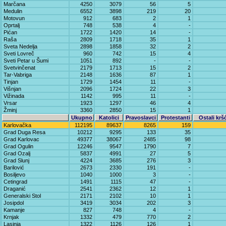
Marčana
4250
3079
56
5
Medulin
6552
3898
219
20
Motovun
912
683
2
1
Oprtalj
748
538
4
-
Pićan
1722
1420
14
-
Raša
2809
1718
35
1
Sveta Nedelja
2898
1858
32
2
Sveti Lovreč
960
742
15
4
Sveti Petar u Šumi
1051
892
-
-
Svetvinčenat
2179
1713
15
2
Tar-Vabriga
2148
1636
87
1
Tinjan
1729
1454
11
-
Višnjan
2096
1724
22
3
Vižinada
1142
995
11
-
Vrsar
1923
1297
46
4
Žminj
3360
2850
15
1
Ukupno
Katolici
Pravoslavci
Protestanti
Ostali krš
Karlovačka
112195
89637
8265
159
Grad Duga Resa
10212
9295
133
35
Grad Karlovac
49377
38067
2485
98
Grad Ogulin
12246
9547
1790
7
Grad Ozalj
5837
4991
27
5
Grad Slunj
4224
3685
276
3
Barilović
2673
2330
191
-
Bosiljevo
1040
1000
3
-
Cetingrad
1491
1115
47
-
Draganić
2541
2362
12
1
Generalski Stol
2171
2102
10
1
Josipdol
3419
3034
202
3
Kamanje
827
748
4
-
Krnjak
1332
479
770
2
Lasinja
1322
1126
126
1