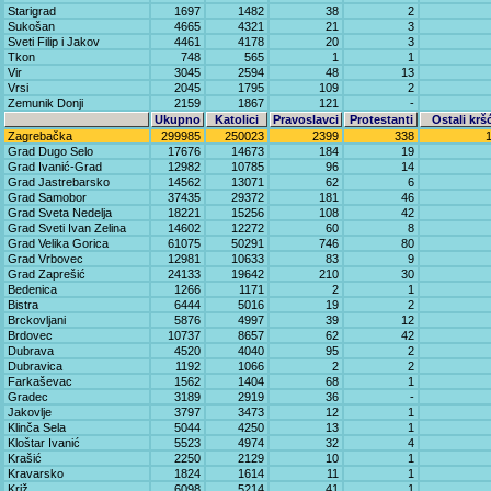
Starigrad
1697
1482
38
2
Sukošan
4665
4321
21
3
Sveti Filip i Jakov
4461
4178
20
3
Tkon
748
565
1
1
Vir
3045
2594
48
13
Vrsi
2045
1795
109
2
Zemunik Donji
2159
1867
121
-
Ukupno
Katolici
Pravoslavci
Protestanti
Ostali krš
Zagrebačka
299985
250023
2399
338
Grad Dugo Selo
17676
14673
184
19
Grad Ivanić-Grad
12982
10785
96
14
Grad Jastrebarsko
14562
13071
62
6
Grad Samobor
37435
29372
181
46
Grad Sveta Nedelja
18221
15256
108
42
Grad Sveti Ivan Zelina
14602
12272
60
8
Grad Velika Gorica
61075
50291
746
80
Grad Vrbovec
12981
10633
83
9
Grad Zaprešić
24133
19642
210
30
Bedenica
1266
1171
2
1
Bistra
6444
5016
19
2
Brckovljani
5876
4997
39
12
Brdovec
10737
8657
62
42
Dubrava
4520
4040
95
2
Dubravica
1192
1066
2
2
Farkaševac
1562
1404
68
1
Gradec
3189
2919
36
-
Jakovlje
3797
3473
12
1
Klinča Sela
5044
4250
13
1
Kloštar Ivanić
5523
4974
32
4
Krašić
2250
2129
10
1
Kravarsko
1824
1614
11
1
Križ
6098
5214
41
1