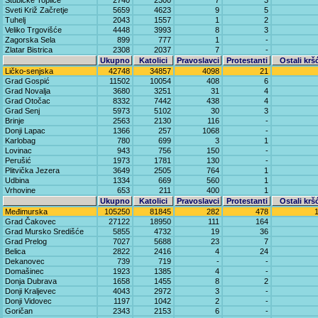
Stubičke Toplice
2740
2300
7
3
Sveti Križ Začretje
5659
4623
9
5
Tuhelj
2043
1557
1
2
Veliko Trgovišće
4448
3993
8
3
Zagorska Sela
899
777
1
-
Zlatar Bistrica
2308
2037
7
-
Ukupno
Katolici
Pravoslavci
Protestanti
Ostali krš
Ličko-senjska
42748
34857
4098
21
Grad Gospić
11502
10054
408
6
Grad Novalja
3680
3251
31
4
Grad Otočac
8332
7442
438
4
Grad Senj
5973
5102
30
3
Brinje
2563
2130
116
-
Donji Lapac
1366
257
1068
-
Karlobag
780
699
3
1
Lovinac
943
756
150
-
Perušić
1973
1781
130
-
Plitvička Jezera
3649
2505
764
1
Udbina
1334
669
560
1
Vrhovine
653
211
400
1
Ukupno
Katolici
Pravoslavci
Protestanti
Ostali krš
Međimurska
105250
81845
282
478
Grad Čakovec
27122
18950
111
164
Grad Mursko Središće
5855
4732
19
36
Grad Prelog
7027
5688
23
7
Belica
2822
2416
4
24
Dekanovec
739
719
-
-
Domašinec
1923
1385
4
-
Donja Dubrava
1658
1455
8
2
Donji Kraljevec
4043
2972
3
-
Donji Vidovec
1197
1042
2
-
Goričan
2343
2153
6
-