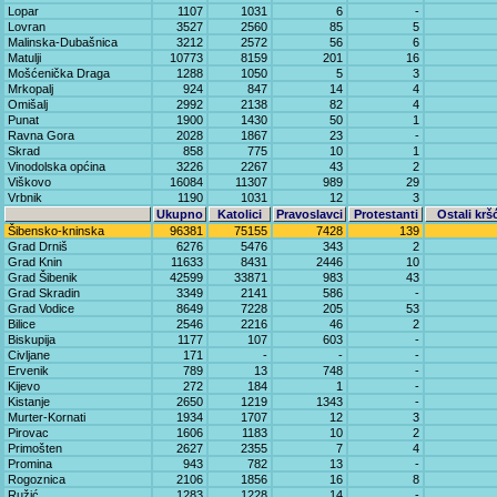
Lopar
1107
1031
6
-
Lovran
3527
2560
85
5
Malinska-Dubašnica
3212
2572
56
6
Matulji
10773
8159
201
16
Mošćenička Draga
1288
1050
5
3
Mrkopalj
924
847
14
4
Omišalj
2992
2138
82
4
Punat
1900
1430
50
1
Ravna Gora
2028
1867
23
-
Skrad
858
775
10
1
Vinodolska općina
3226
2267
43
2
Viškovo
16084
11307
989
29
Vrbnik
1190
1031
12
3
Ukupno
Katolici
Pravoslavci
Protestanti
Ostali krš
Šibensko-kninska
96381
75155
7428
139
Grad Drniš
6276
5476
343
2
Grad Knin
11633
8431
2446
10
Grad Šibenik
42599
33871
983
43
Grad Skradin
3349
2141
586
-
Grad Vodice
8649
7228
205
53
Bilice
2546
2216
46
2
Biskupija
1177
107
603
-
Civljane
171
-
-
-
Ervenik
789
13
748
-
Kijevo
272
184
1
-
Kistanje
2650
1219
1343
-
Murter-Kornati
1934
1707
12
3
Pirovac
1606
1183
10
2
Primošten
2627
2355
7
4
Promina
943
782
13
-
Rogoznica
2106
1856
16
8
Ružić
1283
1228
14
-