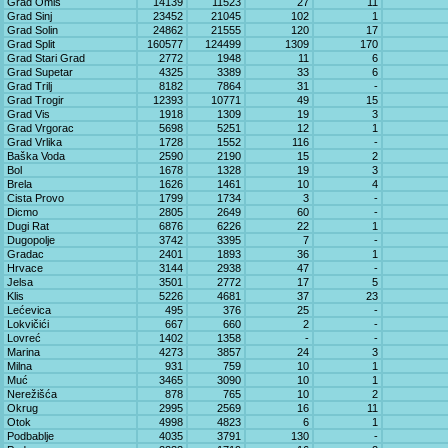
Grad Omiš
14139
11523
27
11
Grad Sinj
23452
21045
102
1
Grad Solin
24862
21555
120
17
Grad Split
160577
124499
1309
170
Grad Stari Grad
2772
1948
11
6
Grad Supetar
4325
3389
33
6
Grad Trilj
8182
7864
31
-
Grad Trogir
12393
10771
49
15
Grad Vis
1918
1309
19
3
Grad Vrgorac
5698
5251
12
1
Grad Vrlika
1728
1552
116
-
Baška Voda
2590
2190
15
2
Bol
1678
1328
19
3
Brela
1626
1461
10
4
Cista Provo
1799
1734
3
-
Dicmo
2805
2649
60
-
Dugi Rat
6876
6226
22
1
Dugopolje
3742
3395
7
-
Gradac
2401
1893
36
1
Hrvace
3144
2938
47
-
Jelsa
3501
2772
17
5
Klis
5226
4681
37
23
Lećevica
495
376
25
-
Lokvičići
667
660
2
-
Lovreć
1402
1358
-
-
Marina
4273
3857
24
3
Milna
931
759
10
1
Muć
3465
3090
10
1
Nerežišća
878
765
10
2
Okrug
2995
2569
16
11
Otok
4998
4823
6
1
Podbablje
4035
3791
130
-