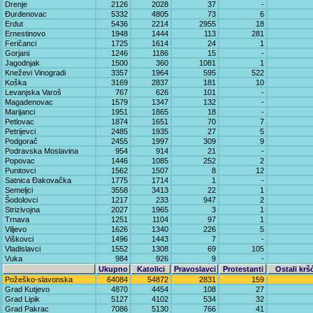
Drenje
2126
2028
37
-
Đurđenovac
5332
4805
73
6
Erdut
5436
2214
2955
18
Ernestinovo
1948
1444
113
281
Feričanci
1725
1614
24
1
Gorjani
1246
1186
15
-
Jagodnjak
1500
360
1081
1
Kneževi Vinogradi
3357
1964
595
522
Koška
3169
2837
181
10
Levanjska Varoš
767
626
101
-
Magadenovac
1579
1347
132
-
Marijanci
1951
1865
18
-
Petlovac
1874
1651
70
7
Petrijevci
2485
1935
27
5
Podgorač
2455
1997
309
9
Podravska Moslavina
954
914
21
-
Popovac
1446
1085
252
2
Punitovci
1562
1507
8
12
Satnica Đakovačka
1775
1714
1
-
Semeljci
3558
3413
22
1
Šodolovci
1217
233
947
2
Strizivojna
2027
1965
3
1
Trnava
1251
1104
97
1
Viljevo
1626
1340
226
5
Viškovci
1496
1443
7
-
Vladislavci
1552
1308
69
105
Vuka
984
926
9
-
Ukupno
Katolici
Pravoslavci
Protestanti
Ostali krš
Požeško-slavonska
64084
54872
2831
159
Grad Kutjevo
4870
4454
108
27
Grad Lipik
5127
4102
534
32
Grad Pakrac
7086
5130
766
41