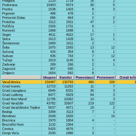
Podgora
2233
1719
16
2
Podstrana
10403
9374
30
5
Postira
1538
1403
8
3
Prgomet
498
478
2
-
Primorski Dolac
686
664
2
2
Proložac
3112
2911
47
2
Pučišća
1926
1731
6
-
Runovići
1968
1698
1
-
Seget
4511
4022
17
1
Selca
1613
1428
11
1
Šestanovac
1669
1611
2
-
Šolta
1975
1555
13
12
Sućuraj
426
354
8
1
Sutivan
936
743
7
12
Tučepi
1819
1145
5
4
Zadvarje
289
266
2
1
Zagvozd
957
930
1
-
Zmijavci
1654
592
8
-
Ukupno
Katolici
Pravoslavci
Protestanti
Ostali krš
Varaždinska
159487
130793
486
200
Grad Ivanec
12723
11252
11
7
Grad Lepoglava
6945
6331
36
3
Grad Ludbreg
8477
5929
94
3
Grad Novi Marof
11795
10362
10
3
Grad Varaždin
43782
32607
219
122
Grad Varaždinske Toplice
5537
4971
19
2
Bednja
3389
3113
7
1
Beretinec
2049
1826
-
16
Breznica
1970
1804
4
-
Breznički Hum
1132
1064
-
-
Cestica
5425
4676
7
-
Donja Voća
2030
1886
3
-