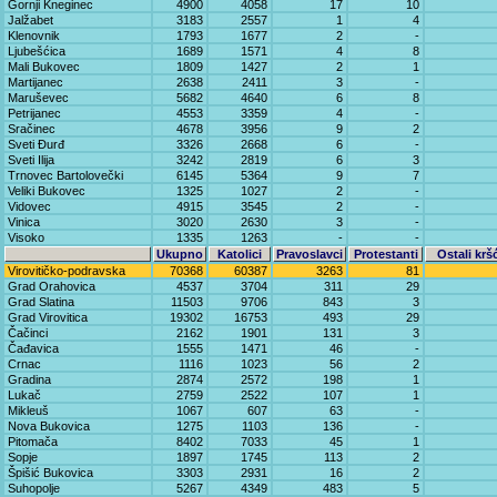
Gornji Kneginec
4900
4058
17
10
Jalžabet
3183
2557
1
4
Klenovnik
1793
1677
2
-
Ljubešćica
1689
1571
4
8
Mali Bukovec
1809
1427
2
1
Martijanec
2638
2411
3
-
Maruševec
5682
4640
6
8
Petrijanec
4553
3359
4
-
Sračinec
4678
3956
9
2
Sveti Đurđ
3326
2668
6
-
Sveti Ilija
3242
2819
6
3
Trnovec Bartolovečki
6145
5364
9
7
Veliki Bukovec
1325
1027
2
-
Vidovec
4915
3545
2
-
Vinica
3020
2630
3
-
Visoko
1335
1263
-
-
Ukupno
Katolici
Pravoslavci
Protestanti
Ostali krš
Virovitičko-podravska
70368
60387
3263
81
Grad Orahovica
4537
3704
311
29
Grad Slatina
11503
9706
843
3
Grad Virovitica
19302
16753
493
29
Čačinci
2162
1901
131
3
Čađavica
1555
1471
46
-
Crnac
1116
1023
56
2
Gradina
2874
2572
198
1
Lukač
2759
2522
107
1
Mikleuš
1067
607
63
-
Nova Bukovica
1275
1103
136
-
Pitomača
8402
7033
45
1
Sopje
1897
1745
113
2
Špišić Bukovica
3303
2931
16
2
Suhopolje
5267
4349
483
5