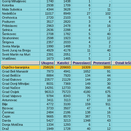
Gornji Mihaljevec
1740
1438
1
-
Kotoriba
2938
1709
6
2
Mala Subotica
4344
3628
7
11
Nedelišće
11017
8949
27
102
Orehovica
2720
2103
5
9
Podturen
3517
2820
3
4
Pribislavec
2963
2478
8
16
Selnica
2636
2288
4
2
Šenkovec
2708
1782
5
40
Strahoninec
2598
1923
6
12
Štrigova
2357
2033
4
2
Sveta Marija
1990
1488
3
2
Sveti Juraj na Bregu
4929
4178
11
40
Sveti Martin na Muri
2391
2051
7
1
Vratišinec
1673
1465
5
2
Ukupno
Katolici
Pravoslavci
Protestanti
Ostali krš
Osječko-baranjska
258026
209693
16309
3000
Grad Beli Manastir
7973
4941
1652
91
Grad Belišće
8884
7920
134
44
Grad Đakovo
23577
21129
144
20
Grad Donji Miholjac
8031
7369
149
30
Grad Našice
14291
12733
390
45
Grad Osijek
96313
75723
4180
675
Grad Valpovo
9784
8343
75
36
Antunovac
3411
3113
67
10
Bilje
4772
3100
159
911
Bizovac
3733
3507
47
6
Čeminac
2484
2186
138
16
Čepin
9665
8570
387
71
Darda
5427
3213
1348
43
Donja Motičina
1334
1293
6
1
Draž
1949
1728
40
12