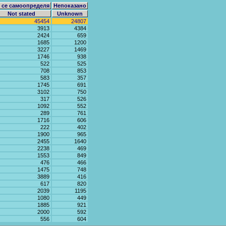
 се самоопределя
Непоказано
Not stated
Unknown
45454
24807
3913
4384
2424
659
1685
1200
3227
1469
1746
938
522
525
708
853
583
357
1745
691
3102
750
317
526
1092
552
289
761
1716
606
222
402
1900
965
2455
1640
2238
469
1553
849
476
466
1475
748
3889
416
617
820
2039
1195
1080
449
1885
921
2000
592
556
604