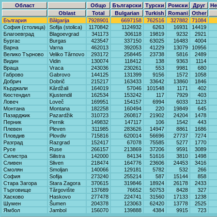
Област
Общо
Български
Турски
Ромски
Друг
Не
Oblast
Total
Bulgarian
Turkish
Romani
Other
България
Bălgarija
7928901
6697158
762516
327882
71084
София (столица)
Sofija (stolica)
1170842
1124932
6263
16931
14419
Благоевград
Blagoevgrad
341173
306118
19819
9232
2921
Бургас
Burgas
423547
337150
63025
16483
4004
Варна
Varna
462013
392053
41229
13079
10956
Велико Търново
Veliko Tărnovo
293172
258445
23738
5816
2489
Видин
Vidin
130074
118412
138
9363
1114
Враца
Vraca
243036
230261
553
9981
680
Габрово
Gabrovo
144125
131399
9156
1572
1058
Добрич
Dobrič
215217
163433
33642
13860
1846
Кърджали
Kărdžali
164019
57046
101548
1171
402
Кюстендил
Kjustendil
162534
153242
117
7929
403
Ловеч
Loveč
169951
154157
6994
6033
1123
Монтана
Montana
182258
160494
220
19849
645
Пазарджик
Pazardžik
310723
260817
21902
24204
1478
Перник
Pernik
149832
147117
106
1542
443
Плевен
Pleven
311985
283626
14947
8861
1686
Пловдив
Plovdiv
715816
620014
56696
27737
7274
Разград
Razgrad
152417
67078
75585
5277
1770
Русе
Ruse
266157
213869
37206
9591
3089
Силистра
Silistra
142000
84134
51616
3810
1498
Сливен
Sliven
218474
164776
23606
24453
3416
Смолян
Smoljan
140066
129181
5782
532
266
София
Sofija
273240
255214
587
15144
858
Стара Загора
Stara Zagora
370615
319846
18924
26178
2433
Търговище
Tărgovište
137689
76652
50753
8428
327
Хасково
Haskovo
277478
224741
31560
17133
1238
Шумен
Šumen
204378
123063
62420
13778
2525
Ямбол
Jambol
156070
139888
4384
9915
723