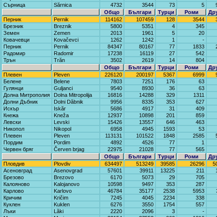
Сърница
Sărnica
4732
3544
73
5
Общо
Българи
Турци
Роми
Др
Перник
Pernik
114162
107459
128
3544
Брезник
Breznik
5800
5351
4
345
Земен
Zemen
2013
1961
5
20
Ковачевци
Kovačevci
1262
1242
1
-
Перник
Pernik
84347
80167
77
1833
Радомир
Radomir
17238
16119
27
542
Трън
Trăn
3502
2619
14
804
Общо
Българи
Турци
Роми
Др
Плевен
Pleven
226120
200197
5367
6999
Белене
Belene
7803
7251
176
63
Гулянци
Guljanci
9540
8930
36
63
Долна Митрополия
Dolna Mitropolija
16816
14288
329
1311
Долни Дъбник
Dolni Dăbnik
9956
8335
353
627
Искър
Iskăr
5686
4917
31
409
Кнежа
Kneža
12937
10898
201
859
Левски
Levski
15426
13557
646
463
Никопол
Nikopol
6958
4945
1593
53
Плевен
Pleven
113131
101522
1848
2585
Пордим
Pordim
4892
4526
77
1
Червен бряг
Červen brjag
22975
21028
77
565
Общо
Българи
Турци
Роми
Др
Пловдив
Plovdiv
634497
513249
39585
26296
5
Асеновград
Asenovgrad
57601
39911
13225
211
Брезово
Brezovo
6170
5073
29
705
Калояново
Kalojanovo
10598
9497
353
287
Карлово
Karlovo
46784
35177
2538
5953
Кричим
Kričim
7245
4045
2234
338
Куклен
Kuklen
6276
3550
1754
557
Лъки
Lăki
2220
2096
3
-