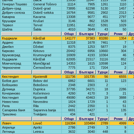
Балчик
Balčik
15958
11047
2129
859
Генерал Тошево
General Toševo
11114
7905
1261
1110
Добрич-град
Dobrič-grad
73895
62298
5130
1457
Добрич-селска
Dobrič-selska
16764
9581
2902
2313
Каварна
Kavarna
13308
9077
451
2797
Крушари
Krušari
3146
862
1528
503
Тервел
Tervel
11951
4622
5391
1029
Шабла
Šabla
4010
3649
43
50
Общо
Българи
Турци
Роми
Др
Кърджали
Kărdžali
141177
37383
83280
1354
2
Ардино
Ardino
11318
1678
7461
7
Джебел
Džebel
8375
1253
5877
19
Кирково
Kirkovo
20442
6956
10660
304
Крумовград
Krumovgrad
16909
4193
10364
46
Кърджали
Kărdžali
62005
21517
31116
852
Момчилград
Momčilgrad
14353
1615
10598
124
Черноочене
Černoočene
7775
171
7204
2
Общо
Българи
Турци
Роми
Др
Кюстендил
Kjustendil
111736
101735
56
6555
Бобов дол
Bobov dol
6862
6601
11
123
Бобошево
Boboševo
2348
2303
2
-
Дупница
Dupnica
37795
34271
18
2286
Кочериново
Kočerinovo
4260
4170
3
21
Кюстендил
Kjustendil
49080
43463
19
3888
Невестино
Nevestino
1824
1729
1
43
Рила
Rila
2442
2350
1
51
Сапарева баня
Sapareva banja
6691
6427
1
135
Трекляно
Trekljano
434
421
-
8
Общо
Българи
Турци
Роми
Др
Ловеч
Loveč
116394
103484
2789
4999
Априлци
Aprilci
2786
2749
3
9
Летница
Letnica
3632
3040
448
8