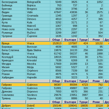
Белоградчик
Belogradčik
5049
3825
4
1052
Бойница
Bojnica
763
737
1
2
Брегово
Bregovo
3926
3796
2
44
Видин
Vidin
47847
43836
36
2575
Грамада
Gramada
1345
1297
2
20
Димово
Dimovo
4810
4257
7
365
Кула
Kula
3292
3171
2
67
Макреш
Makreš
1067
998
1
54
Ново село
Novo selo
2375
2297
2
20
Ружинци
Ružinci
3299
2687
7
504
Чупрене
Čuprene
1635
1242
1
352
Общо
Българи
Турци
Роми
Др
Враца
Vraca
152813
137587
424
10132
Борован
Borovan
4839
4605
3
95
Бяла Слатина
Bjala Slatina
19876
16133
256
2699
Враца
Vraca
61742
58237
46
1888
Козлодуй
Kozloduj
18015
15591
30
1751
Криводол
Krivodol
7638
6269
8
1120
Мездра
Mezdra
17669
16389
13
591
Мизия
Mizija
5692
5327
2
258
Оряхово
Orjahovo
8566
7339
58
864
Роман
Roman
4875
4474
5
266
Хайредин
Hajredin
3901
3223
3
600
Общо
Българи
Турци
Роми
Др
Габрово
Gabrovo
98387
89394
4723
792
Габрово
Gabrovo
51881
49887
320
157
Дряново
Drjanovo
7650
6670
366
231
Севлиево
Sevlievo
29676
23951
3987
364
Трявна
Trjavna
9180
8886
50
40
Общо
Българи
Турци
Роми
Др
Добрич
Dobrič
150146
109041
18835
10118
2