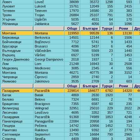
Ловеч
Loveč
38699
35372
1298
593
Луковит
Lukovit
15761
12049
155
2415
Тетевен
Teteven
17970
16580
20
383
Троян
Trojan
26884
25107
791
325
Угърчин
Ugărčin
5035
4531
64
170
Ябланица
Jablanica
5627
4056
10
1096
Общо
Българи
Турци
Роми
Др
Монтана
Montana
119950
99539
136
13130
Берковица
Berkovica
14501
12144
6
1506
Бойчиновци
Bojčinovci
7712
5741
9
1433
Брусарци
Brusarci
4096
3437
6
454
Вълчедръм
Vălčedrăm
7698
5569
23
1440
Вършец
Văršec
6927
5199
7
1453
Георги Дамяново
Georgi Damjanovo
2018
1937
1
11
Лом
Lom
21248
16943
30
2508
Медковец
Medkovec
3085
2345
4
556
Монтана
Montana
46271
40775
38
3152
Чипровци
Čiprovci
2859
2740
2
14
Якимово
Jakimovo
3535
2709
10
603
Общо
Българи
Турци
Роми
Др
Пазарджик
Pazardžik
229814
184677
6782
14320
4
Батак
Batak
4869
2630
1920
77
Белово
Belovo
7324
6691
2
78
Брацигово
Bracigovo
7355
6587
60
235
Велинград
Velingrad
32951
25010
229
2022
2
Лесичово
Lesičovo
4695
3352
357
721
Пазарджик
Pazardžik
91368
74989
1853
4248
Панагюрище
Panagjurište
22084
20958
16
194
Пещера
Peštera
14742
10956
1452
713
Ракитово
Rakitovo
13490
9392
27
2779
Септември
Septemvri
21795
16684
790
2965
Стрелча
Strelča
4409
3884
3
283