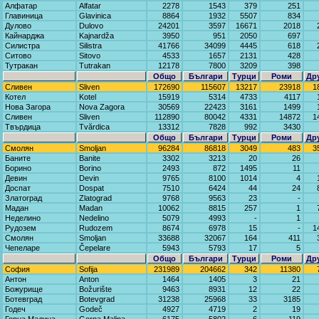
Алфатар
Alfatar
2278
1543
379
251
Главиница
Glavinica
8864
1932
5507
834
Дулово
Dulovo
24201
3597
16671
2018
Кайнарджа
Kajnardža
3950
951
2050
697
Силистра
Silistra
41766
34099
4445
618
Ситово
Sitovo
4533
1657
2131
428
Тутракан
Tutrakan
12178
7800
3209
398
Общо
Българи
Турци
Роми
Др
Сливен
Sliven
172690
115607
13217
23918
1
Котел
Kotel
15919
5314
4733
4117
Нова Загора
Nova Zagora
30569
22423
3161
1499
Сливен
Sliven
112890
80042
4331
14872
1
Твърдица
Tvărdica
13312
7828
992
3430
Общо
Българи
Турци
Роми
Др
Смолян
Smoljan
96284
86818
3049
483
3
Баните
Banite
3302
3213
20
26
Борино
Borino
2493
872
1495
11
Девин
Devin
9765
8100
1014
4
Доспат
Dospat
7510
6424
44
24
Златоград
Zlatograd
9768
9563
23
-
Мадан
Madan
10062
8815
257
1
Неделино
Nedelino
5079
4993
-
1
Рудозем
Rudozem
8674
6978
15
-
1
Смолян
Smoljan
33688
32067
164
411
Чепеларе
Čepelare
5943
5793
17
5
Общо
Българи
Турци
Роми
Др
София
Sofija
231989
204662
342
11380
Антон
Anton
1464
1405
3
21
Божурище
Božurište
9463
8931
12
22
Ботевград
Botevgrad
31238
25968
33
3185
Годеч
Godeč
4927
4719
2
19