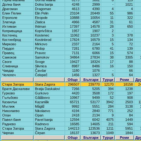
Горна Малина
Gorna Malina
6175
5802
6
119
Долна баня
Dolna banja
4248
2999
-
1021
Драгоман
Dragoman
4613
4390
4
4
Елин Пелин
Elin Pelin
23104
20449
55
986
Етрополе
Etropole
10888
10054
11
322
Златица
Zlatica
4966
4587
31
61
Ихтиман
Ihtiman
17397
14578
28
650
Копривщица
Koprivštica
1957
1907
2
-
Костенец
Kostenec
11062
10237
3
378
Костинброд
Kostinbrod
17824
16579
15
134
Мирково
Mirkovo
2337
2164
5
72
Пирдоп
Pirdop
7281
6780
41
139
Правец
Pravec
7131
6066
15
574
Самоков
Samokov
34864
27834
38
3305
Своге
Svoge
19427
18324
17
88
Сливница
Slivnica
8987
8486
16
150
Чавдар
Čavdar
1180
1076
-
66
Челопеч
Čelopeč
1456
1327
5
64
Общо
Българи
Турци
Роми
Др
Стара Загора
Stara Zagora
296507
239770
12170
18158
2
Братя Даскалови
Bratja Daskalovi
7266
5205
394
1238
Гурково
Gurkovo
4420
3508
172
197
Гълъбово
Gălăbovo
10967
9499
52
908
Казанлък
Kazanlăk
65721
53177
3942
2503
1
Мъглиж
Măgliž
9992
5551
284
3138
Николаево
Nikolaevo
4194
2840
771
252
Опан
Opan
2418
2134
9
84
Павел баня
Pavel banja
12594
6042
4075
1449
Раднево
Radnevo
16585
14605
211
594
Стара Загора
Stara Zagora
144213
123536
1211
5951
Чирпан
Čirpan
18137
13673
1049
1844
Общо
Българи
Турци
Роми
Др