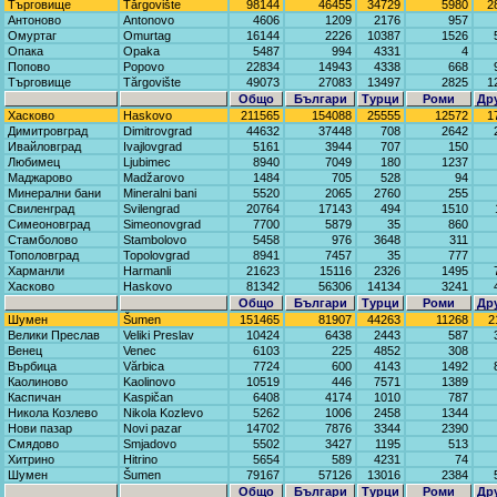
Търговище
Tărgovište
98144
46455
34729
5980
2
Антоново
Antonovo
4606
1209
2176
957
Омуртаг
Omurtag
16144
2226
10387
1526
Опака
Opaka
5487
994
4331
4
Попово
Popovo
22834
14943
4338
668
Търговище
Tărgovište
49073
27083
13497
2825
1
Общо
Българи
Турци
Роми
Др
Хасково
Haskovo
211565
154088
25555
12572
1
Димитровград
Dimitrovgrad
44632
37448
708
2642
Ивайловград
Ivajlovgrad
5161
3944
707
150
Любимец
Ljubimec
8940
7049
180
1237
Маджарово
Madžarovo
1484
705
528
94
Минерални бани
Mineralni bani
5520
2065
2760
255
Свиленград
Svilengrad
20764
17143
494
1510
Симеоновград
Simeonovgrad
7700
5879
35
860
Стамболово
Stambolovo
5458
976
3648
311
Тополовград
Topolovgrad
8941
7457
35
777
Харманли
Harmanli
21623
15116
2326
1495
Хасково
Haskovo
81342
56306
14134
3241
Общо
Българи
Турци
Роми
Др
Шумен
Šumen
151465
81907
44263
11268
2
Велики Преслав
Veliki Preslav
10424
6438
2443
587
Венец
Venec
6103
225
4852
308
Върбица
Vărbica
7724
600
4143
1492
Каолиново
Kaolinovo
10519
446
7571
1389
Каспичан
Kaspičan
6408
4174
1010
787
Никола Козлево
Nikola Kozlevo
5262
1006
2458
1344
Нови пазар
Novi pazar
14702
7876
3344
2390
Смядово
Smjadovo
5502
3427
1195
513
Хитрино
Hitrino
5654
589
4231
74
Шумен
Šumen
79167
57126
13016
2384
Общо
Българи
Турци
Роми
Др