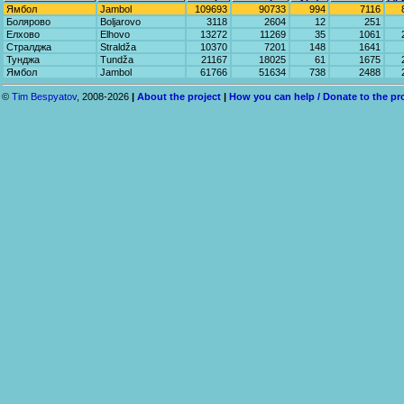
Ямбол
Jambol
109693
90733
994
7116
Болярово
Boljarovo
3118
2604
12
251
Елхово
Elhovo
13272
11269
35
1061
Стралджа
Straldža
10370
7201
148
1641
Тунджа
Tundža
21167
18025
61
1675
Ямбол
Jambol
61766
51634
738
2488
©
Tim Bespyatov
, 2008-2026
|
About the project
|
How you can help / Donate to the pr