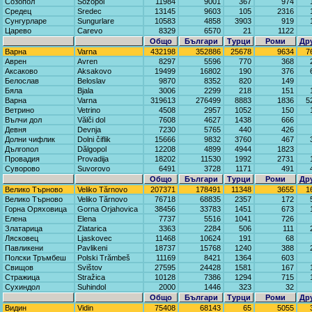
Созопол
Sozopol
11984
9001
367
974
Средец
Sredec
13145
9603
105
2316
Сунгурларе
Sungurlare
10583
4858
3903
919
Царево
Carevo
8329
6570
21
1122
Общо
Българи
Турци
Роми
Др
Варна
Varna
432198
352886
25678
9634
7
Аврен
Avren
8297
5596
770
368
Аксаково
Aksakovo
19499
16802
190
376
Белослав
Beloslav
9870
8352
820
149
Бяла
Bjala
3006
2299
218
151
Варна
Varna
319613
276499
8883
1836
5
Ветрино
Vetrino
4508
2957
1052
150
Вълчи дол
Vălči dol
7608
4627
1438
666
Девня
Devnja
7230
5765
440
426
Долни чифлик
Dolni čiflik
15666
9832
3760
467
Дългопол
Dălgopol
12208
4899
4944
1823
Провадия
Provadija
18202
11530
1992
2731
Суворово
Suvorovo
6491
3728
1171
491
Общо
Българи
Турци
Роми
Др
Велико Търново
Veliko Tărnovo
207371
178491
11348
3655
1
Велико Търново
Veliko Tărnovo
76718
68835
2357
172
Горна Оряховица
Gorna Orjahovica
38456
33783
1451
673
Елена
Elena
7737
5516
1041
726
Златарица
Zlatarica
3363
2284
506
111
Лясковец
Ljaskovec
11468
10624
191
68
Павликени
Pavlikeni
18737
15768
1240
388
Полски Тръмбеш
Polski Trămbeš
11169
8421
1364
603
Свищов
Svištov
27595
24428
1581
167
Стражица
Stražica
10128
7386
1294
715
Сухиндол
Suhindol
2000
1446
323
32
Общо
Българи
Турци
Роми
Др
Видин
Vidin
75408
68143
65
5055