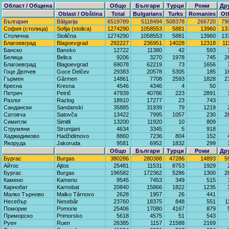
Област / Община
Общо
Българи
Турци
Роми
Др
Oblast / Obština
Total
Bulgarians
Turks
Romanies
Ot
България
Bălgarija
6519789
5118494
508378
266720
79
София (столица)
Sofija (stolica)
1274290
1058553
5881
13960
13
Столична
Stolična
1274290
1058553
5881
13960
13
Благоевград
Blagoevgrad
292227
236951
14028
12318
11
Банско
Bansko
12722
11380
42
593
Белица
Belica
9206
3270
1978
745
2
Благоевград
Blagoevgrad
69078
62219
73
1656
Гоце Делчев
Goce Delčev
29383
20578
5305
185
1
Гърмен
Gărmen
14861
7708
2593
1828
2
Кресна
Kresna
4546
4346
4
50
Петрич
Petrič
47939
40786
223
2891
Разлог
Razlog
18910
17277
23
743
Сандански
Sandanski
35885
31939
79
1219
Сатовча
Satovča
13422
7995
1057
230
2
Симитли
Simitli
13200
11920
10
809
Струмяни
Strumjani
4634
3345
5
918
Хаджидимово
Hadžidimovo
8860
7236
804
152
Якоруда
Jakoruda
9581
6952
1832
299
Общо
Българи
Турци
Роми
Др
Бургас
Burgas
380286
280388
47286
14893
5
Айтос
Ajtos
25481
11531
8753
1929
Бургас
Burgas
196582
172362
5286
1300
2
Камено
Kameno
9545
7453
349
515
Карнобат
Karnobat
20840
15866
1822
1235
Малко Търново
Malko Tărnovo
2628
1957
26
441
Несебър
Nesebăr
23760
18375
848
551
1
Поморие
Pomorie
25406
17080
4167
879
Приморско
Primorsko
5618
4575
51
543
Руен
Ruen
26385
1157
21588
2169