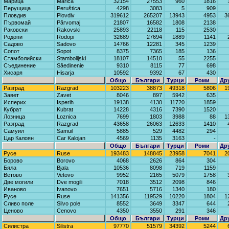
Марица
Marica
32154
27553
960
1816
Перущица
Peruštica
4298
3083
5
909
Пловдив
Plovdiv
319612
265207
13943
4953
3
Първомай
Părvomaj
21807
16582
1808
2138
Раковски
Rakovski
25893
22118
115
2530
Родопи
Rodopi
32689
27694
1889
1141
Садово
Sadovo
14766
12281
345
1239
Сопот
Sopot
8375
7365
185
136
Стамболийски
Stambolijski
18107
14510
55
2255
Съединение
Săedinenie
9310
8115
77
698
Хисаря
Hisarja
10592
9392
67
430
Общо
Българи
Турци
Роми
Др
Разград
Razgrad
103223
38873
49318
5806
1
Завет
Zavet
8046
897
5942
635
Исперих
Isperih
19138
4130
11720
1859
Кубрат
Kubrat
14228
4316
7390
1520
Лозница
Loznica
7699
1803
3988
88
1
Разград
Razgrad
43658
26063
12633
1410
Самуил
Samuil
5885
529
4482
294
Цар Калоян
Car Kalojan
4569
1135
3163
-
Общо
Българи
Турци
Роми
Др
Русе
Ruse
193483
148845
23958
7041
2
Борово
Borovo
4068
2626
864
304
Бяла
Bjala
10536
8098
719
1159
Ветово
Vetovo
9952
2165
5079
1758
Две могили
Dve mogili
7018
3512
2098
846
Иваново
Ivanovo
7651
5716
1340
180
Русе
Ruse
141356
119529
10220
1804
1
Сливо поле
Slivo pole
8552
3649
3347
644
Ценово
Cenovo
4350
3550
291
346
Общо
Българи
Турци
Роми
Др
Силистра
Silistra
97770
51579
34392
5244