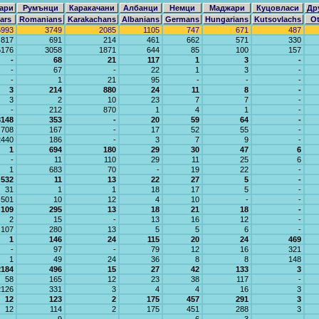
ари
Румънци
Каракачани
Албанци
Немци
Маджари
Куцовласи
Др
ars
Romanians
Karakachans
Albanians
Germans
Hungarians
Kutsovlachs
Ot
5993
3749
2085
1105
747
671
487
817
691
214
461
662
571
330
5176
3058
1871
644
85
100
157
-
68
21
117
1
3
-
-
67
-
22
1
3
-
-
1
21
95
-
-
-
3
214
880
24
11
8
-
3
2
10
23
7
7
-
-
212
870
1
4
1
-
3148
353
-
20
59
64
-
708
167
-
17
52
55
-
2440
186
-
3
7
9
-
1
694
180
29
30
47
6
-
11
110
29
11
25
6
1
683
70
-
19
22
-
532
11
13
22
27
5
-
31
1
1
18
17
5
-
501
10
12
4
10
-
-
109
295
13
18
21
18
-
2
15
-
13
16
12
-
107
280
13
5
5
6
-
1
146
24
115
20
24
469
-
97
-
79
12
16
321
1
49
24
36
8
8
148
2184
496
15
27
42
133
3
58
165
12
23
38
117
-
2126
331
3
4
4
16
3
12
123
2
175
457
291
3
12
114
2
175
451
288
3