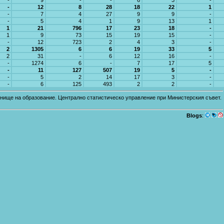
-
9
-
-
6
3
-
-
12
8
28
18
22
1
-
7
4
27
9
9
-
-
5
4
1
9
13
1
1
21
796
17
23
18
-
1
9
73
15
19
15
-
-
12
723
2
4
3
-
2
1305
6
6
19
33
5
2
31
-
6
12
16
-
-
1274
6
-
7
17
5
-
11
127
507
19
5
-
-
5
2
14
17
3
-
-
6
125
493
2
2
-
равнище на образование. Централно статистическо управление при Министерския съвет.
Blogs
: