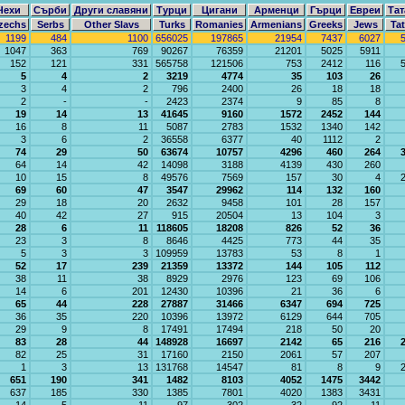
Чехи
Сърби
Други славяни
Турци
Цигани
Арменци
Гърци
Евреи
Тат
zechs
Serbs
Other Slavs
Turks
Romanies
Armenians
Greeks
Jews
Tat
1199
484
1100
656025
197865
21954
7437
6027
1047
363
769
90267
76359
21201
5025
5911
152
121
331
565758
121506
753
2412
116
5
4
2
3219
4774
35
103
26
3
4
2
796
2400
26
18
18
2
-
-
2423
2374
9
85
8
19
14
13
41645
9160
1572
2452
144
16
8
11
5087
2783
1532
1340
142
3
6
2
36558
6377
40
1112
2
74
29
50
63674
10757
4296
460
264
64
14
42
14098
3188
4139
430
260
10
15
8
49576
7569
157
30
4
69
60
47
3547
29962
114
132
160
29
18
20
2632
9458
101
28
157
40
42
27
915
20504
13
104
3
28
6
11
118605
18208
826
52
36
23
3
8
8646
4425
773
44
35
5
3
3
109959
13783
53
8
1
52
17
239
21359
13372
144
105
112
38
11
38
8929
2976
123
69
106
14
6
201
12430
10396
21
36
6
65
44
228
27887
31466
6347
694
725
36
35
220
10396
13972
6129
644
705
29
9
8
17491
17494
218
50
20
83
28
44
148928
16697
2142
65
216
82
25
31
17160
2150
2061
57
207
1
3
13
131768
14547
81
8
9
651
190
341
1482
8103
4052
1475
3442
637
185
330
1385
7801
4020
1383
3431