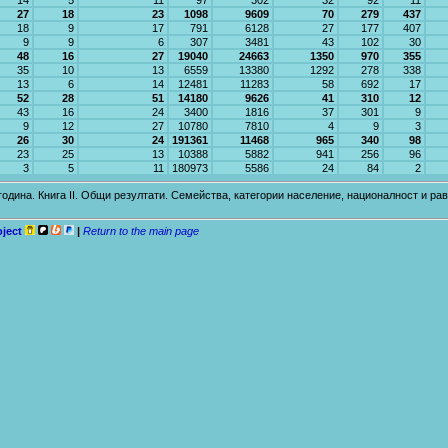
14
5
11
97
302
32
92
11
27
18
23
1098
9609
70
279
437
18
9
17
791
6128
27
177
407
9
9
6
307
3481
43
102
30
48
16
27
19040
24663
1350
970
355
35
10
13
6559
13380
1292
278
338
13
6
14
12481
11283
58
692
17
52
28
51
14180
9626
41
310
12
43
16
24
3400
1816
37
301
9
9
12
27
10780
7810
4
9
3
26
30
24
191361
11468
965
340
98
23
25
13
10388
5882
941
256
96
3
5
11
180973
5586
24
84
2
 година. Книга II. Общи резултати. Семейства, категории население, националност и 
oject
|
Return to the main page