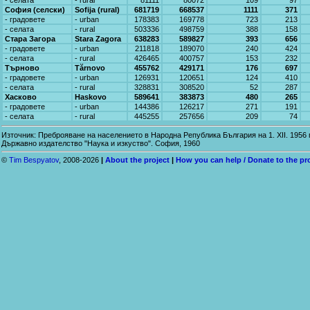
- селата
- rural
81111
80072
109
97
София (селски)
Sofija (rural)
681719
668537
1111
371
- градовете
- urban
178383
169778
723
213
- селата
- rural
503336
498759
388
158
Стара Загора
Stara Zagora
638283
589827
393
656
- градовете
- urban
211818
189070
240
424
- селата
- rural
426465
400757
153
232
Търново
Tărnovo
455762
429171
176
697
- градовете
- urban
126931
120651
124
410
- селата
- rural
328831
308520
52
287
Хасково
Haskovo
589641
383873
480
265
- градовете
- urban
144386
126217
271
191
- селата
- rural
445255
257656
209
74
Източник: Преброяване на населението в Народна Република България на 1. XII. 1956
Държавно издателство "Наука и изкуство". София, 1960
©
Tim Bespyatov
, 2008-2026
|
About the project
|
How you can help / Donate to the pr