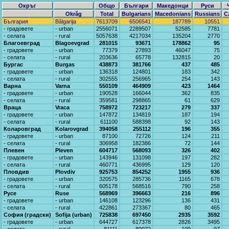
Окръг
Общо
Българи
Македонци
Руси
Okrăg
Total
Bulgarians
Macedonians
Russians
C
България
Bălgarija
7613709
6506541
187789
10551
- градовете
- urban
2556071
2289507
52585
7781
- селата
- rural
5057638
4217034
135204
2770
Благоевград
Blagoevgrad
281015
93671
178862
95
- градовете
- urban
77379
27893
46047
75
- селата
- rural
203636
65778
132815
20
Бургас
Burgas
438873
381766
437
485
- градовете
- urban
136318
124801
183
342
- селата
- rural
302555
256965
254
143
Варна
Varna
550109
464909
423
1464
- градовете
- urban
190528
166044
362
835
- селата
- rural
359581
298865
61
629
Враца
Vraca
758972
723217
279
337
- градовете
- urban
147872
134819
187
194
- селата
- rural
611100
588398
92
143
Коларовград
Kolarovgrad
394058
255112
196
355
- градовете
- urban
87100
72726
124
211
- селата
- rural
306958
182386
72
144
Плевен
Pleven
604717
568093
326
402
- градовете
- urban
143946
131098
197
282
- селата
- rural
460771
436995
129
120
Пловдив
Plovdiv
925753
854252
1955
936
- градовете
- urban
320575
285736
1165
678
- селата
- rural
605178
568516
790
258
Русе
Ruse
568969
396663
216
896
- градовете
- urban
146108
123296
136
431
- селата
- rural
422861
273367
80
465
София (градски)
Sofija (urban)
725838
697450
2935
3592
- градовете
- urban
644727
617378
2826
3495