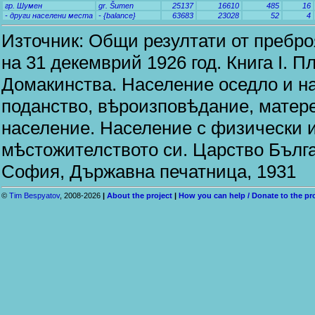
гр. Шумен
gr. Šumen
25137
16610
485
16
- други населени места
- {balance}
63683
23028
52
4
Източник: Общи резултати от пребро
на 31 декемврий 1926 год. Книга I. 
Домакинства. Население оседло и н
поданство, вѣроизповѣдание, матере
население. Население с физически 
мѣстожителството си. Царство Бълга
София, Държавна печатница, 1931
©
Tim Bespyatov
, 2008-2026
|
About the project
|
How you can help / Donate to the pr