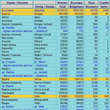
Окрѫг / Околия
Всичко
Българи
Руси
Сърби
Okrūg / Okolija
Total
Bulgarians
Russians
Serbs
България
Bălgarija
5478741
4557706
19706
1449
Бургаз
Burgaz
484759
412315
1839
87
Айтос
Ajtos
45718
26469
30
3
Анхиало
Anhialo
34583
26611
96
3
Бургаз (градска)
Burgaz (urban)
32001
25648
564
20
гр. Бургаз
gr. Burgaz
31157
24897
500
19
- други населени места
- {balance}
844
751
64
1
Бургаз (селска)
Burgaz (rural)
37903
33521
390
17
Василико
Vasiliko
7230
6943
20
-
Елхово
Elhovo
70555
68363
80
1
Кара-бунар
Kara-bunar
26646
25827
23
1
Карнобат
Karnobat
54394
45371
62
2
Котел
Kotel
17867
12920
7
4
Малко Търново
Malko Tărnovo
9569
9473
14
-
Сливен
Sliven
62568
50935
289
26
гр. Сливен
gr. Sliven
29263
22313
235
17
- други населени места
- {balance}
33305
28622
54
9
Ямбол
Jambol
85725
80234
264
10
гр. Ямбол
gr. Jambol
23037
19145
195
10
- други населени места
- {balance}
62688
61089
69
-
Варна
Varna
230121
166715
1797
34
Варна (градска)
Varna (urban)
60563
43873
1338
24
гр. Варна
gr. Varna
60563
43873
1338
24
Варна (селска)
Varna (rural)
68942
52892
293
4
Провадия
Provadija
100616
69950
166
6
Видин
Vidin
276904
219292
524
318
Бѣлоградчик
Bēlogradčik
47169
45589
68
41
Видин
Vidin
86286
48433
211
113
гр. Видин
gr. Vidin
18507
14400
174
54