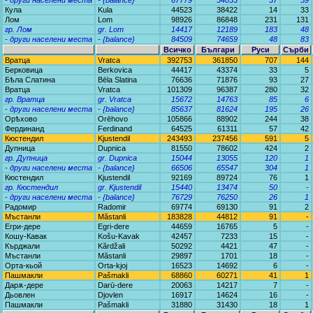
- други населени места
- {balance}
67779
34033
37
59
Кула
Kula
44523
38422
14
33
Лом
Lom
98926
86848
231
131
гр. Лом
gr. Lom
14417
12189
183
48
- други населени места
- {balance}
84509
74659
48
83
Всичко
Българи
Руси
Сърби
Вратца
Vratca
392753
361850
707
144
Берковица
Berkovica
44417
43374
33
5
Бѣла Слатина
Bēla Slatina
76636
71876
93
27
Вратца
Vratca
101309
96387
280
32
гр. Вратца
gr. Vratca
15672
14763
85
6
- други населени места
- {balance}
85637
81624
195
26
Орѣхово
Orēhovo
105866
88902
244
38
Фердинанд
Ferdinand
64525
61311
57
42
Кюстендил
Kjustendil
243493
237456
591
5
Дупница
Dupnica
81550
78602
424
2
гр. Дупница
gr. Dupnica
15044
13055
120
1
- други населени места
- {balance}
66506
65547
304
1
Кюстендил
Kjustendil
92169
89724
76
1
гр. Кюстендил
gr. Kjustendil
15440
13474
50
-
- други населени места
- {balance}
76729
76250
26
1
Радомир
Radomir
69774
69130
91
2
Мъстанли
Măstanli
183828
44812
91
-
Егри-дере
Egri-dere
44659
16765
5
-
Кошу-Кавак
Košu-Kavak
42457
7233
15
-
Кърджали
Kărdžali
50292
4421
47
-
Мъстанли
Măstanli
29897
1701
18
-
Орта-кьой
Orta-kjoj
16523
14692
6
-
Пашмакли
Pašmakli
68860
60271
41
1
Дарѫ-дере
Darū-dere
20063
14217
7
-
Дьовлен
Djovlen
16917
14624
16
-
Пашмакли
Pašmakli
31880
31430
18
1