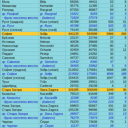
Бѣла
Bēla
58266
49411
52
6
Кеманлар
Kemanlar
35775
11395
12
1
Разград
Razgrad
87250
46867
84
4
гр. Разград
gr. Razgrad
15421
9293
62
3
- други населени места
- {balance}
71829
37574
22
1
Русе (градска)
Ruse (urban)
45788
32065
505
31
гр. Русе
gr. Ruse
45788
32065
505
31
Русе (селска)
Ruse (rural)
74144
58188
115
3
София
Sofija
641135
593588
5966
266
Брѣзник
Brēznik
23137
22749
27
9
Ихтиман
Ihtiman
40638
39668
25
-
Новоселци
Novoselci
38165
37485
80
2
Орхание
Orhanie
42459
40791
32
12
Пирдоп
Pirdop
24891
24282
30
-
Самоков
Samokov
44737
43302
42
5
гр. Самоков
gr. Samokov
10432
9340
37
-
- други населени места
- {balance}
34305
33962
5
5
София (градска)
Sofija (urban)
213002
175681
4066
188
гр. София
gr. Sofija
213002
175681
4066
188
София (селска)
Sofija (rural)
154415
150841
1647
38
Трън
Trăn
29989
29551
13
10
Цариброд
Caribrod
29702
29238
4
2
Стара Загора
Stara Zagora
326285
300049
1049
36
Казанлък
Kazanlăk
75013
61648
349
9
гр. Казанлък
gr. Kazanlăk
11598
9190
133
4
- други населени места
- {balance}
63415
52458
216
5
Нова Загора
Nova Zagora
69803
65667
191
10
Стара Загора
Stara Zagora
105236
99096
430
16
гр. Стара Загора
gr. Stara Zagora
28957
25122
321
13
- други населени места
- {balance}
76279
73974
109
3
Чирпан
Čirpan
76233
73638
79
1
гр. Чирпан
gr. Čirpan
11137
10403
28
-