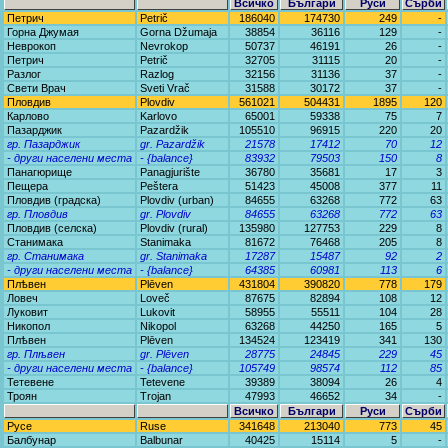
Всичко
Българи
Руси
Сърби
Петрич
Petrič
186040
174730
249
-
Горна Джумая
Gorna Džumaja
38854
36116
129
-
Неврокоп
Nevrokop
50737
46191
26
-
Петрич
Petrič
32705
31115
20
-
Разлог
Razlog
32156
31136
37
-
Свети Врач
Sveti Vrač
31588
30172
37
-
Пловдив
Plovdiv
561021
504431
1895
120
Карлово
Karlovo
65001
59338
75
7
Пазарджик
Pazardžik
105510
96915
220
20
гр. Пазарджик
gr. Pazardžik
21578
17412
70
12
- други населени места
- {balance}
83932
79503
150
8
Панагюрище
Panagjurište
36780
35681
17
3
Пещера
Peštera
51423
45008
377
11
Пловдив (градска)
Plovdiv (urban)
84655
63268
772
63
гр. Пловдив
gr. Plovdiv
84655
63268
772
63
Пловдив (селска)
Plovdiv (rural)
135980
127753
229
8
Станимака
Stanimaka
81672
76468
205
8
гр. Станимака
gr. Stanimaka
17287
15487
92
2
- други населени места
- {balance}
64385
60981
113
6
Плѣвен
Plēven
431804
390820
778
179
Ловеч
Loveč
87675
82894
108
12
Луковит
Lukovit
58955
55511
104
28
Никопол
Nikopol
63268
44250
165
5
Плѣвен
Plēven
134524
123419
341
130
гр. Плѣвен
gr. Plēven
28775
24845
229
45
- други населени места
- {balance}
105749
98574
112
85
Тетевене
Tetevene
39389
38094
26
4
Троян
Trojan
47993
46652
34
-
Всичко
Българи
Руси
Сърби
Русе
Ruse
341648
213040
773
45
Балбунар
Balbunar
40425
15114
5
-