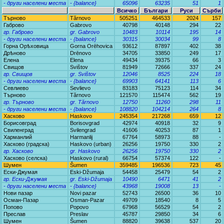
- други населени места
- {balance}
65096
63235
51
1
Всичко
Българи
Руси
Сърби
Търново
Tărnovo
505251
464533
2024
157
Габрово
Gabrovo
40798
40148
294
22
гр. Габрово
gr. Gabrovo
10483
10114
195
14
- други населени места
- {balance}
30315
30034
99
8
Горна Орѣховица
Gorna Orēhovica
93612
87897
402
38
Дрѣново
Drēnovo
34705
33850
249
17
Елена
Elena
49434
39375
66
3
Свищов
Svištov
81949
72666
337
24
гр. Свищов
gr. Svištov
12046
8525
224
18
- други населени места
- {balance}
69903
64141
113
6
Севлиево
Sevlievo
83183
75123
114
34
Търново
Tărnovo
121570
115474
562
19
гр. Търново
gr. Tărnovo
12750
11260
298
11
- други населени места
- {balance}
108820
104214
264
8
Хасково
Haskovo
245354
217268
659
12
Борисовград
Borisovgrad
42974
40918
32
9
Свиленград
Svilengrad
41606
40253
87
1
Харманлий
Harmanlij
67764
58973
88
-
Хасково (градска)
Haskovo (urban)
26256
19750
330
2
гр. Хасково
gr. Haskovo
26256
19750
330
2
Хасково (селска)
Haskovo (rural)
66754
57374
122
-
Шумен
Šumen
359485
196536
723
45
Ески-Джумая
Eski-Džumaja
54458
25479
54
2
гр. Ески-Джумая
gr. Eski-Džumaja
10490
6471
41
2
- други населени места
- {balance}
43968
19008
13
-
Нови пазар
Novi pazar
52743
26500
36
10
Осман-Пазар
Osman-Pazar
49709
18540
8
5
Попово
Popovo
67968
56529
54
2
Преслав
Preslav
45787
29850
34
6
Шумен
Šumen
88820
39638
537
20