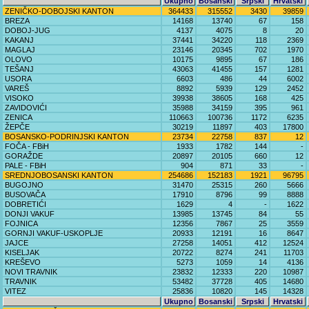
Ukupno
Bosanski
Srpski
Hrvatski
ZENIČKO-DOBOJSKI KANTON
364433
315552
3430
39859
BREZA
14168
13740
67
158
DOBOJ-JUG
4137
4075
8
20
KAKANJ
37441
34220
118
2369
MAGLAJ
23146
20345
702
1970
OLOVO
10175
9895
67
186
TEŠANJ
43063
41455
157
1281
USORA
6603
486
44
6002
VAREŠ
8892
5939
129
2452
VISOKO
39938
38605
168
425
ZAVIDOVIĆI
35988
34159
395
961
ZENICA
110663
100736
1172
6235
ŽEPČE
30219
11897
403
17800
BOSANSKO-PODRINJSKI KANTON
23734
22758
837
12
FOČA - FBiH
1933
1782
144
-
GORAŽDE
20897
20105
660
12
PALE - FBiH
904
871
33
-
SREDNJOBOSANSKI KANTON
254686
152183
1921
96795
BUGOJNO
31470
25315
260
5666
BUSOVAČA
17910
8796
99
8888
DOBRETIĆI
1629
4
-
1622
DONJI VAKUF
13985
13745
84
55
FOJNICA
12356
7867
25
3559
GORNJI VAKUF-USKOPLJE
20933
12191
16
8647
JAJCE
27258
14051
412
12524
KISELJAK
20722
8274
241
11703
KREŠEVO
5273
1059
14
4136
NOVI TRAVNIK
23832
12333
220
10987
TRAVNIK
53482
37728
405
14680
VITEZ
25836
10820
145
14328
Ukupno
Bosanski
Srpski
Hrvatski