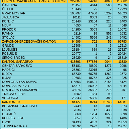
HERCEGOVAČKO-NERETVANSKI KANTON
222007
94216
4860
118662
ČAPLJINA
26157
4614
566
20676
ČITLUK
18140
25
2
17923
GRAD MOSTAR
105797
47900
3239
51623
JABLANICA
10111
9309
26
693
KONJIC
25148
23134
223
1403
NEUM
4653
67
11
4548
PROZOR
14280
3563
1
10672
RAVNO
3219
18
551
2632
STOLAC
14502
5586
241
8492
ZAPADNOHERCEGOVAČKI KANTON
94898
702
55
93783
GRUDE
17308
3
6
17213
LJUBUŠKI
28184
689
23
27327
POSUŠJE
20477
1
2
20424
ŠIROKI BRIJEG
28929
9
24
28819
KANTON SARAJEVO
413593
377876
9044
11530
CENTAR SARAJEVO
55181
48600
1271
2096
HADŽIĆI
23891
23015
128
96
ILIDŽA
66730
60755
1262
2372
ILIJAŠ
19603
18752
328
225
NOVI GRAD SARAJEVO
118553
108621
3154
3124
NOVO SARAJEVO
64814
56002
2153
3044
STARI GRAD SARAJEVO
36976
35392
275
401
TRNOVO - FBiH
1502
1384
90
1
VOGOŠĆA
26343
25355
383
171
KANTON 10
84127
8214
10746
64681
BOSANSKO GRAHOVO
2449
13
2008
373
DRVAR
7036
17
6438
538
GLAMOČ
3860
1264
1658
898
KUPRES - FBiH
5057
255
308
4486
LIVNO
34133
4193
324
29359
TOMISLAVGRAD
31592
2472
10
29027