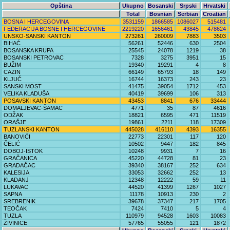
Opština
Ukupno
Bosanski
Srpski
Hrvatski
Total
Bosnian
Serbian
Croatian
BOSNA I HERCEGOVINA
3531159
1866585
1086027
515481
FEDERACIJA BOSNE I HERCEGOVINE
2219220
1656461
43845
478624
UNSKO-SANSKI KANTON
273261
260009
7883
3503
BIHAĆ
56261
52446
630
2504
BOSANSKA KRUPA
25545
24078
1219
38
BOSANSKI PETROVAC
7328
3275
3951
15
BUŽIM
19340
19291
4
8
CAZIN
66149
65793
18
149
KLJUČ
16744
16373
243
23
SANSKI MOST
41475
39054
1712
453
VELIKA KLADUŠA
40419
39699
106
313
POSAVSKI KANTON
43453
8841
676
33444
DOMALJEVAC-ŠAMAC
4771
35
87
4616
ODŽAK
18821
6595
471
11519
ORAŠJE
19861
2211
118
17309
TUZLANSKI KANTON
445028
416110
4393
16355
BANOVIĆI
22773
22301
117
120
ČELIĆ
10502
9447
182
845
DOBOJ-ISTOK
10248
9931
7
16
GRAČANICA
45220
44728
81
23
GRADAČAC
39340
38167
252
634
KALESIJA
33053
32662
252
13
KLADANJ
12348
12222
59
11
LUKAVAC
44520
41399
1267
1027
SAPNA
11178
10913
230
2
SREBRENIK
39678
37347
217
1705
TEOČAK
7424
7410
5
4
TUZLA
110979
94528
1603
10083
ŽIVINICE
57765
55055
121
1872