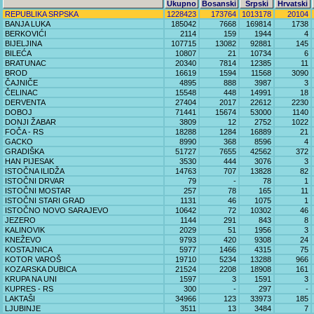
Ukupno
Bosanski
Srpski
Hrvatski
REPUBLIKA SRPSKA
1228423
173764
1013178
20104
BANJA LUKA
185042
7668
169814
1738
BERKOVIĆI
2114
159
1944
4
BIJELJINA
107715
13082
92881
145
BILEĆA
10807
21
10734
6
BRATUNAC
20340
7814
12385
11
BROD
16619
1594
11568
3090
ČAJNIČE
4895
888
3987
3
ČELINAC
15548
448
14991
18
DERVENTA
27404
2017
22612
2230
DOBOJ
71441
15674
53000
1140
DONJI ŽABAR
3809
12
2752
1022
FOČA - RS
18288
1284
16889
21
GACKO
8990
368
8596
4
GRADIŠKA
51727
7655
42562
372
HAN PIJESAK
3530
444
3076
3
ISTOČNA ILIDŽA
14763
707
13828
82
ISTOČNI DRVAR
79
-
78
1
ISTOČNI MOSTAR
257
78
165
11
ISTOČNI STARI GRAD
1131
46
1075
1
ISTOČNO NOVO SARAJEVO
10642
72
10302
46
JEZERO
1144
291
843
8
KALINOVIK
2029
51
1956
3
KNEŽEVO
9793
420
9308
24
KOSTAJNICA
5977
1466
4315
75
KOTOR VAROŠ
19710
5234
13288
966
KOZARSKA DUBICA
21524
2208
18908
161
KRUPA NA UNI
1597
3
1591
3
KUPRES - RS
300
-
297
-
LAKTAŠI
34966
123
33973
185
LJUBINJE
3511
13
3484
7