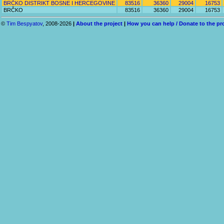
BRČKO DISTRIKT BOSNE I HERCEGOVINE
83516
36360
29004
16753
BRČKO
83516
36360
29004
16753
©
Tim Bespyatov
, 2008-2026
|
About the project
|
How you can help / Donate to the pr