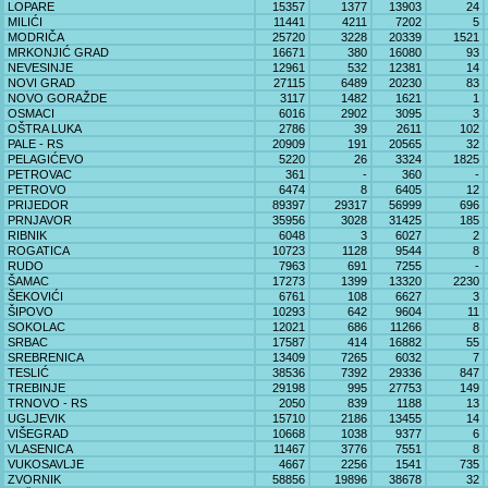
LOPARE
15357
1377
13903
24
MILIĆI
11441
4211
7202
5
MODRIČA
25720
3228
20339
1521
MRKONJIĆ GRAD
16671
380
16080
93
NEVESINJE
12961
532
12381
14
NOVI GRAD
27115
6489
20230
83
NOVO GORAŽDE
3117
1482
1621
1
OSMACI
6016
2902
3095
3
OŠTRA LUKA
2786
39
2611
102
PALE - RS
20909
191
20565
32
PELAGIĆEVO
5220
26
3324
1825
PETROVAC
361
-
360
-
PETROVO
6474
8
6405
12
PRIJEDOR
89397
29317
56999
696
PRNJAVOR
35956
3028
31425
185
RIBNIK
6048
3
6027
2
ROGATICA
10723
1128
9544
8
RUDO
7963
691
7255
-
ŠAMAC
17273
1399
13320
2230
ŠEKOVIĆI
6761
108
6627
3
ŠIPOVO
10293
642
9604
11
SOKOLAC
12021
686
11266
8
SRBAC
17587
414
16882
55
SREBRENICA
13409
7265
6032
7
TESLIĆ
38536
7392
29336
847
TREBINJE
29198
995
27753
149
TRNOVO - RS
2050
839
1188
13
UGLJEVIK
15710
2186
13455
14
VIŠEGRAD
10668
1038
9377
6
VLASENICA
11467
3776
7551
8
VUKOSAVLJE
4667
2256
1541
735
ZVORNIK
58856
19896
38678
32