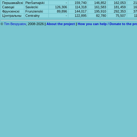
Першамайскі
Pieršamajski
-
159,740
146,852
162,053
21
Савецкі
Saviecki
126,306
114,318
161,583
181,459
16
Фрунзенскі
Frunzienski
89,896
144,017
195,910
292,353
37
Цэнтральны
Centralny
-
122,895
82,780
75,507
1
©
Tim Bespyatov
, 2008-2026
|
About the project
|
How you can help / Donate to the pr