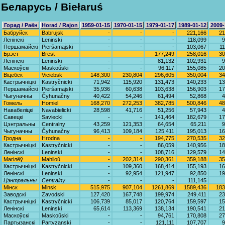
Беларусь / Biełaruś
Горад / Раён
Horad / Rajon
1959-01-15
1970-01-15
1979-01-17
1989-01-12
2009-
Бабруйск
Babrujsk
-
-
-
221,166
21
Ленінскі
Leninski
-
-
-
118,099
9
Першамайскі
Pieršamajski
-
-
-
103,067
11
Брэст
Brest
-
-
177,249
258,016
30
Ленiнскi
Leninski
-
-
81,132
102,931
9
Маскоўскi
Maskoŭski
-
-
96,117
155,085
20
Віцебск
Viciebsk
148,300
230,804
296,605
350,004
34
Кастрычніцкі
Kastryčnicki
71,942
115,920
131,473
140,233
13
Першамайскі
Pieršamajski
35,936
60,638
103,638
156,903
17
Чыгуначны
Čyhunačny
40,422
54,246
61,494
52,868
4
Гомель
Homiel
168,270
272,253
382,785
500,846
48
Навабеліцкі
Navabielicki
28,598
41,716
51,256
57,943
4
Савецкі
Saviecki
-
-
141,464
182,679
17
Цэнтральны
Centralny
43,259
121,353
64,654
65,211
9
Чыгуначны
Čyhunačny
96,413
109,184
125,411
195,013
16
Гродна
Hrodna
-
-
194,775
270,535
32
Кастрычніцкі
Kastryčnicki
-
-
86,059
140,956
18
Ленінскі
Leninski
-
-
108,716
129,579
14
Магілёў
Mahiloŭ
-
202,314
290,361
359,188
35
Кастрычніцкі
Kastryčnicki
-
109,360
168,414
155,193
16
Ленінскі
Leninski
-
92,954
121,947
92,850
19
Цэнтральны
Centralny
-
-
-
111,145
Мінск
Minsk
515,975
907,104
1261,869
1589,436
183
Заводскі
Zavodski
127,420
167,748
199,974
249,411
23
Кастрычніцкі
Kastryčnicki
106,739
85,017
120,764
159,597
15
Ленінскі
Leninski
65,614
113,369
138,134
190,541
21
Маскоўскі
Maskoŭski
-
-
94,761
170,808
27
Партызанскі
Partyzanski
-
-
121,111
107,707
9