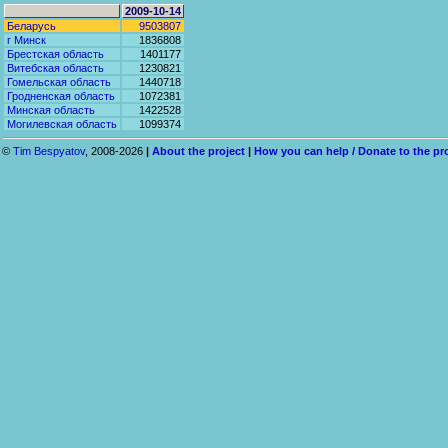
2009-10-14
Беларусь
9503807
г Минск
1836808
Брестская область
1401177
Витебская область
1230821
Гомельская область
1440718
Гродненская область
1072381
Минская область
1422528
Могилевская область
1099374
©
Tim Bespyatov
, 2008-2026
|
About the project
|
How you can help / Donate to the pr