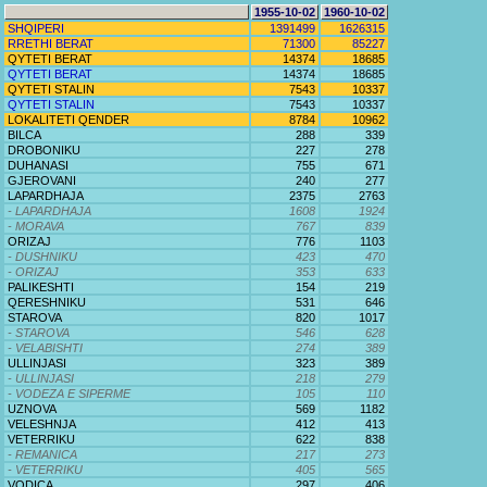
1955-10-02
1960-10-02
SHQIPERI
1391499
1626315
RRETHI BERAT
71300
85227
QYTETI BERAT
14374
18685
QYTETI BERAT
14374
18685
QYTETI STALIN
7543
10337
QYTETI STALIN
7543
10337
LOKALITETI QENDER
8784
10962
BILCA
288
339
DROBONIKU
227
278
DUHANASI
755
671
GJEROVANI
240
277
LAPARDHAJA
2375
2763
- LAPARDHAJA
1608
1924
- MORAVA
767
839
ORIZAJ
776
1103
- DUSHNIKU
423
470
- ORIZAJ
353
633
PALIKESHTI
154
219
QERESHNIKU
531
646
STAROVA
820
1017
- STAROVA
546
628
- VELABISHTI
274
389
ULLINJASI
323
389
- ULLINJASI
218
279
- VODEZA E SIPERME
105
110
UZNOVA
569
1182
VELESHNJA
412
413
VETERRIKU
622
838
- REMANICA
217
273
- VETERRIKU
405
565
VODICA
297
406