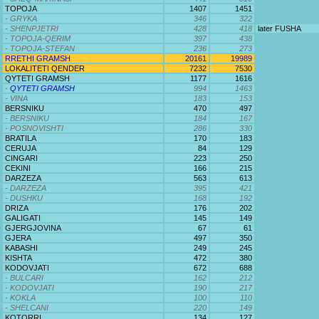
TOPOJA
1407
1451
- GRYKA
346
322
- SHENPJETRI
428
418
later FUSHA
- TOPOJA-QERIM
397
438
- TOPOJA-STEFAN
236
273
RRETHI GRAMSH
20161
19989
LOKALITETI QENDER
7232
7530
QYTETI GRAMSH
1177
1616
-
QYTETI GRAMSH
994
1463
- VINA
183
153
BERSNIKU
470
497
- BERSNIKU
184
167
- POSNOVISHTI
286
330
BRATILA
170
183
CERUJA
84
129
CINGARI
223
250
CEKINI
166
215
DARZEZA
563
613
- DARZEZA
395
421
- DUSHKU
168
192
DRIZA
176
202
GALIGATI
145
149
GJERGJOVINA
67
61
GJERA
497
350
KABASHI
249
245
KISHTA
472
380
KODOVJATI
672
688
- BULCARI
162
212
- KODOVJATI
190
217
- KOKLA
100
110
- SHELCANI
220
149
KOTORRI
134
127