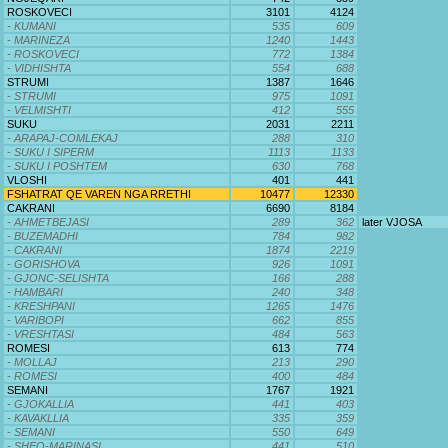
ROSKOVECI
3101
4124
- KUMANI
535
609
- MARINEZA
1240
1443
- ROSKOVECI
772
1384
- VIDHISHTA
554
688
STRUMI
1387
1646
- STRUMI
975
1091
- VELMISHTI
412
555
SUKU
2031
2211
- ARAPAJ-COMLEKAJ
288
310
- SUKU I SIPERM
1113
1133
- SUKU I POSHTEM
630
768
VLOSHI
401
441
FSHATRAT QE VAREN NGA RRETHI
10477
12330
CAKRANI
6690
8184
- AHMETBEJASI
289
362
later VJOSA
- BUZEMADHI
784
982
- CAKRANI
1874
2219
- GORISHOVA
926
1091
- GJONC-SELISHTA
166
288
- HAMBARI
240
348
- KRESHPANI
1265
1476
- VARIBOPI
662
855
- VRESHTASI
484
563
ROMESI
613
774
- MOLLAJ
213
290
- ROMESI
400
484
SEMANI
1767
1921
- GJOKALLIA
441
403
- KAVAKLLIA
335
359
- SEMANI
550
649
- SHEQ-MARINASI
441
510