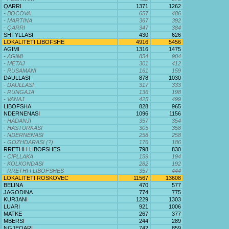
QARRI
1371
1262
- BOCOVA
657
486
- MARTINA
367
392
- QARRI
347
384
SHTYLLASI
430
626
LOKALITETI LIBOFSHE
4916
5456
AGIMI
1316
1475
- AGIMI
854
904
- METAJ
301
412
- RUSAMANI
161
159
DAULLASI
878
1030
- DAULLASI
317
333
- RUNGAJA
136
198
- VANAJ
425
499
LIBOFSHA
828
965
NDERNENASI
1096
1156
- HADANJI
357
354
- HASTURKASI
305
358
- NDERNENASI
258
258
- GOZHDARASI (?)
176
186
RRETHI I LIBOFSHES
798
830
- CIPLLAKA
159
194
- KOLKONDASI
282
192
- RRETHI I LIBOFSHES
357
444
LOKALITETI ROSKOVEC
11567
13608
BELINA
470
577
JAGODINA
774
775
KURJANI
1229
1303
LUARI
921
1006
MATKE
267
377
MBERSI
244
289
NGJEQARI
742
859