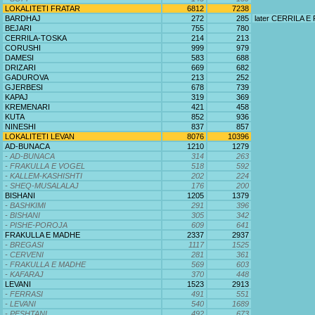
LOKALITETI FRATAR
6812
7238
BARDHAJ
272
285
later CERRILA E
BEJARI
755
780
CERRILA-TOSKA
214
213
CORUSHI
999
979
DAMESI
583
688
DRIZARI
669
682
GADUROVA
213
252
GJERBESI
678
739
KAPAJ
319
369
KREMENARI
421
458
KUTA
852
936
NINESHI
837
857
LOKALITETI LEVAN
8076
10396
AD-BUNACA
1210
1279
- AD-BUNACA
314
263
- FRAKULLA E VOGEL
518
592
- KALLEM-KASHISHTI
202
224
- SHEQ-MUSALALAJ
176
200
BISHANI
1205
1379
- BASHKIMI
291
396
- BISHANI
305
342
- PISHE-POROJA
609
641
FRAKULLA E MADHE
2337
2937
- BREGASI
1117
1525
- CERVENI
281
361
- FRAKULLA E MADHE
569
603
- KAFARAJ
370
448
LEVANI
1523
2913
- FERRASI
491
551
- LEVANI
540
1689
- PESHTANI
492
673