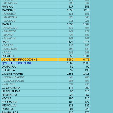
- METALLAJ
283
331
MARIKAJ
617
658
MAMINASI
1053
1118
- KARRECI
313
355
- MAMINASI
529
540
- VLASHAJ
211
223
MANZA
1536
1869
- HAMALLAJ
314
494
- ARMATHI
242
277
- MANZA
738
811
- SHKALLA
242
287
RADA
1124
1314
- BORCA
133
185
- KAMERASI
409
440
- RADA
582
689
RUBJEKA
959
1031
LOKALITETI RROGOZHINE
5280
6476
QYTETI RROGOZHINE
1962
2805
DAMARKAJ
89
90
FLIBALLIA
97
130
GOSA E MADHE
1355
1413
- GOSA E MADHE
540
486
- GOSA E VOGEL
483
497
- KALUSHI
332
430
GJYZYLKONA
175
209
HASDUSHKAJ
98
118
HEMENRAJ
225
257
KOCAJ
186
218
KODRASEJI
103
127
MEMOLLAJ
121
133
ROSTEJI
204
228
SINABALLAJ
320
370