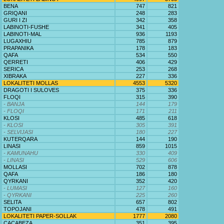
BENA
747
821
GRIQANI
248
283
GURI I ZI
342
358
LABINOTI-FUSHE
341
405
LABINOTI-MAL
936
1193
LUGAXHIU
785
879
PRAPANIKA
178
183
QAFA
534
550
QERRETI
406
429
SERICA
253
268
XIBRAKA
227
336
LOKALITETI MOLLAS
4553
5320
DRAGOTI I SULOVES
375
336
FLOQI
315
390
- BANJA
144
179
- FLOQI
171
211
KLOSI
485
618
- KLOSI
305
391
- SELVIJASI
180
227
KUTERQARA
144
190
LINASI
859
1015
- KAMUNAHU
330
409
- LINASI
529
606
MOLLASI
702
878
QAFA
186
180
QYRKANI
352
420
- LUMASI
127
160
- QYRKANI
225
260
SELITA
657
802
TOPOJANI
478
491
LOKALITETI PAPER-SOLLAK
1777
2080
CACABEZA
351
395