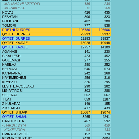
- MALISHOVE-VERTOPI
185
238
- MBRAKULLA
312
360
NOVAJ
426
435
PESHTANI
306
323
POLICANI
402
380
TOMORI
777
838
RRETHI DURRES
103786
126606
QYTETI DURRES
29293
39937
QYTETI DURRES
29293
39937
QYTETI KAVAJE
18028
19948
QYTETI KAVAJE
12757
14189
AGANASI
141
230
CIKALLESHI
423
452
GOLEMASI
277
255
HABILAJ
280
252
HELMASI
646
673
KANAPARAJ
242
268
KRYEMEDHEJI
256
316
KRYEZIU
326
295
LESHTEJ-COLLAKU
290
282
LIS-PATROSI
303
288
SEFERAJ
662
667
TILAJ
859
1187
ZIKULARAJ
149
155
ZIKXHAFAJ
417
439
QYTETI SHIJAK
15067
19074
QYTETI SHIJAK
3265
4241
HARDHISHTA
467
592
- HARDHISHTA
369
459
- KOKELVORA
98
133
EMINASI I VOGEL
152
170
FERMA E SUKTHIT
2478
4604