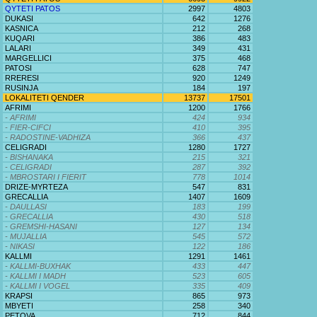
QYTETI PATOS
2997
4803
DUKASI
642
1276
KASNICA
212
268
KUQARI
386
483
LALARI
349
431
MARGELLICI
375
468
PATOSI
628
747
RRERESI
920
1249
RUSINJA
184
197
LOKALITETI QENDER
13737
17501
AFRIMI
1200
1766
- AFRIMI
424
934
- FIER-CIFCI
410
395
- RADOSTINE-VADHIZA
366
437
CELIGRADI
1280
1727
- BISHANAKA
215
321
- CELIGRADI
287
392
- MBROSTARI I FIERIT
778
1014
DRIZE-MYRTEZA
547
831
GRECALLIA
1407
1609
- DAULLASI
183
199
- GRECALLIA
430
518
- GREMSHI-HASANI
127
134
- MUJALLIA
545
572
- NIKASI
122
186
KALLMI
1291
1461
- KALLMI-BUXHAK
433
447
- KALLMI I MADH
523
605
- KALLMI I VOGEL
335
409
KRAPSI
865
973
MBYETI
258
340
PETOVA
712
844