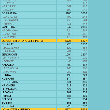
- GORICA
115
117
- GRAPSHI
389
407
- LUGARI
199
241
SOFRATIKA
1165
1016
- DHUVJANI
490
248
- SOFRATIKA
259
324
- TERIHATI
416
444
VANISTRA
1247
2006
- GORANXIA
724
1369
- HASKOVA
309
362
- VANISTRA
214
275
LOKALITETI DROPULL I SIPERM
5728
6277
BULARATI
1223
1337
- BODRISHTA
522
586
- BULARATI
701
751
JERGUCATI
1094
1307
- JERGUCATI
694
829
- ZERVATI
400
478
KAKAVIJA
399
462
- AJNIKOLLA
140
160
- KAKAVIJA
259
302
KERRA
195
229
KLISHARI
374
357
KOSHOVICA
311
306
KRIONERI
217
222
LLONGOJA
427
414
LLOVINA
201
233
PEPELI
386
435
SELOJA
325
354
SOTIRA
356
389
VODHINA
220
232
LOKALITETI KARDHIQ
5174
5432