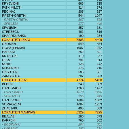
KRYEVIDHI
668
715
PATK-MILOTI
314
374
PEQINAJ
308
327
RRETH-GRETHI
544
1047
- RRETH-GRETHI
367
598
- SPILLEJA
177
449
SPANESHI
357
181
STERBEGU
461
516
SHARRDUSHKU
190
234
LOKALITETI LEKAJ
3803
4409
GERMENJI
549
554
GOSA (FERMA)
1007
1242
HARIZAJ
252
321
KRYELUZI
110
87
LEKAJ
791
913
MLIKU
126
142
MUSHNIKU
176
216
OKSHTUNI
585
581
ZAMBISHTA
207
353
LOKALITETI LUZ
4774
5490
BEDENI
240
309
LUZI I MADH
1268
1477
- LUZI I MADH
1073
1228
- SHKOZETI
195
249
LUZI I VOGEL
1684
1882
VORROZENI
1087
1233
ZHABJAKU
495
589
LOKALITETI MAMINAS
6329
7225
BILALASI
280
373
KARPENI
760
862
- BODINAKU
284
311
- KARPENI
193
220