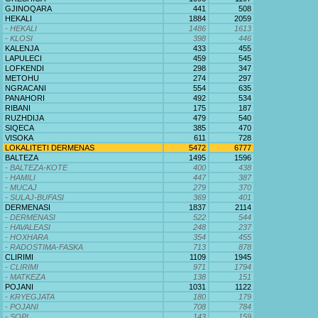
GJINOQARA
441
508
HEKALI
1884
2059
- HEKALI
1486
1613
- KLOSI
398
446
KALENJA
433
455
LAPULECI
459
545
LOFKENDI
298
347
METOHU
274
297
NGRACANI
554
635
PANAHORI
492
534
RIBANI
175
187
RUZHDIJA
479
540
SIQECA
385
470
VISOKA
611
728
LOKALITETI DERMENAS
5472
6777
BALTEZA
1495
1596
- BALTEZA-KOTE
400
438
- HAMILI
447
387
- MUCAJ
279
370
- SULAJ-BUFASI
369
401
DERMENASI
1837
2114
- DERMENASI
522
544
- HAVALEASI
248
237
- HOXHARA
354
455
- RADOSTIMA-FASKA
713
878
CLIRIMI
1109
1945
- CLIRIMI
971
1794
- MATKEZA
138
151
POJANI
1031
1122
- KRYEGJATA
180
179
- POJANI
708
784
- SOPI
143
159