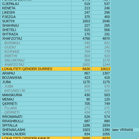
GJEPALAJ
519
537
KENETA
213
246
LIKESHI
247
296
PJEZGA
375
450
SUKTHI
1653
2046
SHAHINAJ
227
265
SHETELI
515
566
SHTRAZA
170
191
XHAFZOTAJ
4786
4870
- BORAKAJ
540
621
- GUZAJ
145
141
- KOXHASI
704
778
- RRETHI
800
910
- SALLMONAJ
996
1176
- XHAFZOTAJ
1601
1244
LOKALITETI QENDER DURRES
8426
10013
ARAPAJ
867
1307
BOZANXHIA
423
416
JUBA
1175
1175
- JUBA
605
570
- KATUNDI I RI
570
605
MANSKURIA
430
503
MEMAJ
90
120
QERRETI
705
749
- FLLAKA
271
271
- QERRETI
434
478
RROMANATI
526
574
RRASHBULLI
687
890
SPITALLA
1186
1834
SHENAVLASHI
1503
1390
later VRINASI
SHKALLNUERI
834
1055
LOKALITETI QENDER KAVAJE
5688
6020