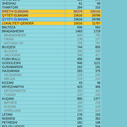
SHESHAJ
61
68
THARTORI
284
310
RRETHI ELBASAN
86379
105142
QYTETI ELBASAN
23616
29786
QYTETI ELBASAN
23616
29786
LOKALITETI QENDER
10016
11787
BALTEZA
506
562
BRADASHESHI
1483
1729
- BRADASHESHI
640
785
- FIKASI
138
157
- KATUNDI I RI
705
787
BUJQESI
744
855
- BUJQESI
396
438
- JAGODINA
348
417
FUSH-BULLI
456
498
GODOLESHI
946
1121
GURABARDHI
162
181
HAJDARANI
283
375
- HAJDARANI
109
165
- MELIZA
174
210
KOZANI
43
48
KRYEZHARTHI
423
465
- KRYEZHARTHI
303
322
- TUDANI
120
143
KUQANI
890
1377
- BATHESI
118
235
- KUQANI
383
518
- SHIRGJANI
389
624
LETANI
178
193
MJEKESI
265
352
PETRESHI
182
198
POLISI I VOGEL
440
504