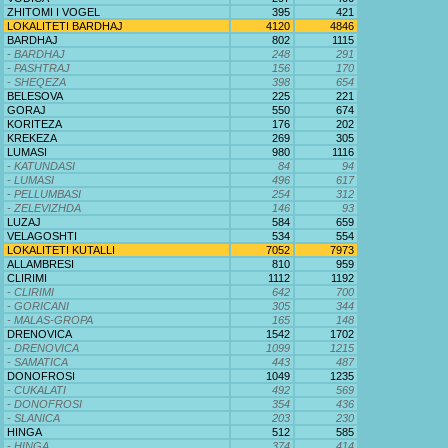
ZHITOMI I VOGEL
395
421
LOKALITETI BARDHAJ
4120
4846
BARDHAJ
802
1115
- BARDHAJ
248
291
- PASHTRAJ
156
170
- SHEQEZA
398
654
BELESOVA
225
221
GORAJ
550
674
KORITEZA
176
202
KREKEZA
269
305
LUMASI
980
1116
- KATUNDASI
84
94
- LUMASI
496
617
- PELLUMBASI
254
312
- ZELEVIZHDA
146
93
LUZAJ
584
659
VELAGOSHTI
534
554
LOKALITETI KUTALLI
7052
7973
ALLAMBRESI
810
959
CLIRIMI
1112
1192
- CLIRIMI
642
700
- GORICANI
305
344
- MALAS-GROPA
165
148
DRENOVICA
1542
1702
- DRENOVICA
1099
1215
- SAMATICA
443
487
DONOFROSI
1049
1235
- CUKALATI
492
569
- DONOFROSI
354
436
- SLANICA
203
230
HINGA
512
585
- HINGA
374
414