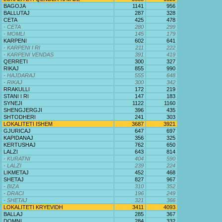
BAGOJA
1141
956
BALLUTAJ
287
328
CETA
425
478
- CETA
280
299
- MOMLI
145
179
KARPENI
602
641
- KARPENI I RI
211
222
- KARPENI VENDAS
391
419
QERRETI
300
327
RIKAJ
855
990
- HAJDARAJ
555
648
- RIKAJ
300
342
RRAKULLI
172
219
STANI I RI
147
183
SYNEJI
1122
1160
SHENGJERGJI
396
435
SHTODHERI
241
303
LOKALITETI ISHEM
3687
3921
GJURICAJ
647
697
KAPIDANAJ
356
325
KERTUSHAJ
762
650
LALZI
643
814
- KURATNI
404
590
- LALZI
239
224
LIKMETAJ
452
468
SHETAJ
827
967
- BIZA
310
352
- DRACI
196
249
- SHETAJ
321
366
LOKALITETI KRYEVIDH
3411
4093
BALLAJ
285
367
DOMNI
284
332