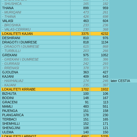
- SHUSHICA
165
182
THANA
899
959
- MURIQANI
473
261
- THANA
426
698
VALASI
463
604
- BROSHKA
233
236
- VALAS-CERRIKU
230
368
LOKALITETI KAJAN
3375
4232
DESHIRANI
810
976
DRAGOTI I DUMRESE
818
1134
- DRAGOTI I DUMRESE
615
868
- TURBULLI
203
266
GREKANI
975
1052
- GREKANI I DUMRESE
355
386
- GURRASI
242
293
- RRENASI
378
373
GJOLENA
363
427
KAJANI
409
643
- HAXHIALIAJ
174
246
later CESTIA
- KAJANI
235
397
LOKALITETI KRRABE
1702
1932
BIZHUTA
100
106
BODINI
148
167
GRACENI
91
113
MAMLI
483
551
PAJENGA
151
158
PLANGARICA
178
230
TERBACI
151
165
SHEMHILLI
152
171
SHENGJINI
108
121
ULEMA
140
150
LOKALITETI LABINOT
4997
5705