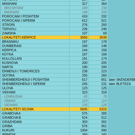
MASHANI
317
364
- BROSHTANI
169
158
- MASHANI
148
206
POROCANI I POSHTEM
419
332
POROCANI I SIPERM
612
521
STRORI
276
293
TERVOLI
236
246
ZAMSHA
107
69
LOKALITETI KERPICE
3050
3039
BRASNIKU
197
178
DUMBERASI
160
148
KERPICA
144
158
KOTKA
167
168
KULLOLLASI
191
174
KUSHOVA
200
205
NARTA
190
200
ERMENJI I TOMORICES
238
223
SOTIRA
255
260
SHEMBERDHENJI I POSHTEM
617
651
later SKENDERB
SHEMBERDHENJI I SIPERM
245
231
later BLETEZA
ULOVA
123
125
VIDHANI
323
318
- LEMNUSHA
65
78
- SIMANI
123
114
- VIDHANI
135
126
LOKALITETI SOJNIK
5605
5315
GRABOVA A
575
305
GRABOVA B
524
512
GRAZHDANI
303
302
GRIBA
576
561
KUKURI
1004
990
IRMATHI
260
242