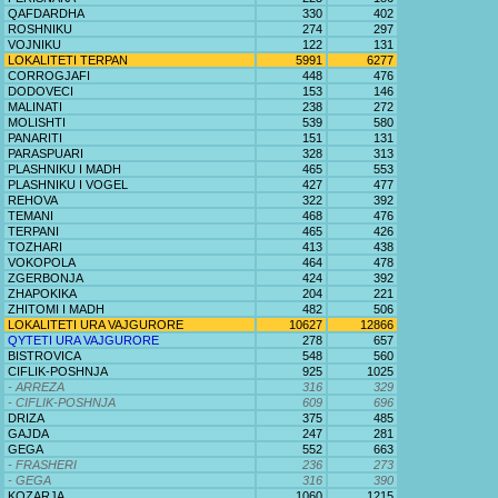
QAFDARDHA
330
402
ROSHNIKU
274
297
VOJNIKU
122
131
LOKALITETI TERPAN
5991
6277
CORROGJAFI
448
476
DODOVECI
153
146
MALINATI
238
272
MOLISHTI
539
580
PANARITI
151
131
PARASPUARI
328
313
PLASHNIKU I MADH
465
553
PLASHNIKU I VOGEL
427
477
REHOVA
322
392
TEMANI
468
476
TERPANI
465
426
TOZHARI
413
438
VOKOPOLA
464
478
ZGERBONJA
424
392
ZHAPOKIKA
204
221
ZHITOMI I MADH
482
506
LOKALITETI URA VAJGURORE
10627
12866
QYTETI URA VAJGURORE
278
657
BISTROVICA
548
560
CIFLIK-POSHNJA
925
1025
- ARREZA
316
329
- CIFLIK-POSHNJA
609
696
DRIZA
375
485
GAJDA
247
281
GEGA
552
663
- FRASHERI
236
273
- GEGA
316
390
KOZARJA
1060
1215