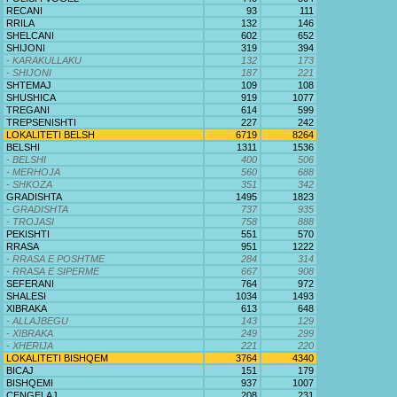
RECANI
93
111
RRILA
132
146
SHELCANI
602
652
SHIJONI
319
394
- KARAKULLAKU
132
173
- SHIJONI
187
221
SHTEMAJ
109
108
SHUSHICA
919
1077
TREGANI
614
599
TREPSENISHTI
227
242
LOKALITETI BELSH
6719
8264
BELSHI
1311
1536
- BELSHI
400
506
- MERHOJA
560
688
- SHKOZA
351
342
GRADISHTA
1495
1823
- GRADISHTA
737
935
- TROJASI
758
888
PEKISHTI
551
570
RRASA
951
1222
- RRASA E POSHTME
284
314
- RRASA E SIPERME
667
908
SEFERANI
764
972
SHALESI
1034
1493
XIBRAKA
613
648
- ALLAJBEGU
143
129
- XIBRAKA
249
299
- XHERIJA
221
220
LOKALITETI BISHQEM
3764
4340
BICAJ
151
179
BISHQEMI
937
1007
CENGELAJ
208
231