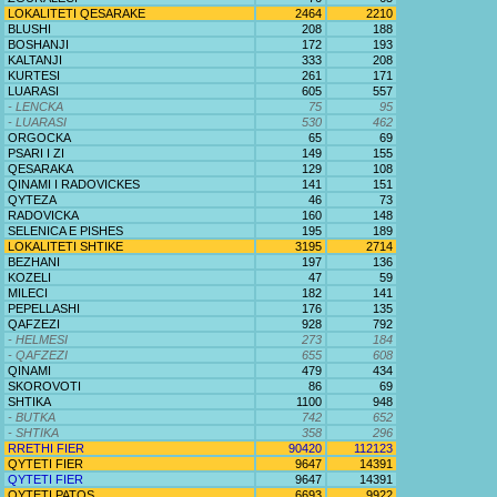
LOKALITETI QESARAKE
2464
2210
BLUSHI
208
188
BOSHANJI
172
193
KALTANJI
333
208
KURTESI
261
171
LUARASI
605
557
- LENCKA
75
95
- LUARASI
530
462
ORGOCKA
65
69
PSARI I ZI
149
155
QESARAKA
129
108
QINAMI I RADOVICKES
141
151
QYTEZA
46
73
RADOVICKA
160
148
SELENICA E PISHES
195
189
LOKALITETI SHTIKE
3195
2714
BEZHANI
197
136
KOZELI
47
59
MILECI
182
141
PEPELLASHI
176
135
QAFZEZI
928
792
- HELMESI
273
184
- QAFZEZI
655
608
QINAMI
479
434
SKOROVOTI
86
69
SHTIKA
1100
948
- BUTKA
742
652
- SHTIKA
358
296
RRETHI FIER
90420
112123
QYTETI FIER
9647
14391
QYTETI FIER
9647
14391
QYTETI PATOS
6693
9922