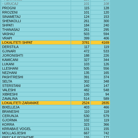
- URUCAJ
101
108
PROGNI
115
128
RROZENI
101
120
SINAMETAJ
124
153
SHENKOLLI
261
300
SHPATI
184
240
THANASAJ
261
295
VASHAJ
503
594
VRAPI
399
406
LOKALITETI SHPAT
3781
4169
DERSTILA
117
119
GJINARI
472
533
JORONISHTI
188
226
KAMICANI
327
344
LUKANI
103
126
LLESHANI
505
556
NEZHANI
135
165
PASHTRESHI
391
374
SELTA
302
348
STERSTANI
140
147
VALESHI
482
548
XIBRESHI
105
94
ZAVALINA
514
589
LOKALITETI ZARANIKE
2524
2835
BIXELLEJA
403
466
BRANESHI
110
118
CERUNJA
530
579
GJORMA
102
119
KORRA
323
366
KRRABA E VOGEL
131
155
MOLLAGJESHI
667
742
PRECA E POSHTME
155
172