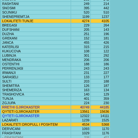
RASHTANI
249
214
SNOSMI
395
442
SOJNIKU
520
510
SHENEPREMTJA
1199
1237
LOKALITETI TUNJE
4274
4105
BREGASI
229
264
DUFSHANI
205
143
DUZHA
251
196
GREKANI
152
181
JANCA
455
426
KATERLISI
315
215
KUKUCOVA
108
122
LUBINJA
301
292
MENDRAKA
206
206
OSTENTHI
188
186
PERRENJASI
243
243
IRMANJI
231
227
SARASELI
133
177
SULTI
203
188
SHEMITRA
126
187
SHEMERIZA
163
134
TRASHOVICA
140
129
TUNJA
401
359
ZGJUPA
224
230
RRETHI GJIROKASTER
40749
44185
QYTETI GJIROKASTER
13561
15636
QYTETI GJIROKASTER
12322
14111
LAZARATI
1239
1525
LOKALITETI DROPULL I POSHTEM
4534
5368
DERVICANI
1093
1170
FRASHTANI
1029
1176
- FRASHTANI
326
411