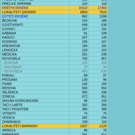
PRECA E SIPERME
103
118
RRETHI ERSEKE
18110
17460
LOKALITETI QENDER
6850
7515
QYTETI ERSEKE
962
1599
BEJKOVA
154
185
GOSTIVISHTI
648
638
GJONCI
197
191
KABASHI
91
108
KADUCI
257
140
KODRASI
105
107
KRESHOVA
184
181
LENGEZA
120
103
MESICKA
251
248
NOVOSELA
750
857
- BOROVA
221
328
- KAGJINASI
79
94
- NOVOSELA
450
435
PISKALI
68
97
PRODANI
130
96
PSARI
166
184
REHOVA
506
550
SELENICA
382
438
STARJA
672
561
SHIJAN-GOROSHIJANI
95
100
TACI I LARTE
262
260
TACI I POSHTEM
385
388
VITISHTI
74
75
VODICA
282
294
ZHARKANJI
109
115
LOKALITETI BARMASH
2207
2120
ARREZA
86
76
BARMASHI
501
412