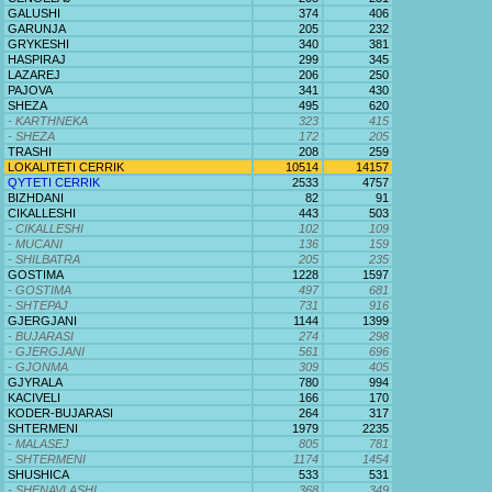
GALUSHI
374
406
GARUNJA
205
232
GRYKESHI
340
381
HASPIRAJ
299
345
LAZAREJ
206
250
PAJOVA
341
430
SHEZA
495
620
- KARTHNEKA
323
415
- SHEZA
172
205
TRASHI
208
259
LOKALITETI CERRIK
10514
14157
QYTETI CERRIK
2533
4757
BIZHDANI
82
91
CIKALLESHI
443
503
- CIKALLESHI
102
109
- MUCANI
136
159
- SHILBATRA
205
235
GOSTIMA
1228
1597
- GOSTIMA
497
681
- SHTEPAJ
731
916
GJERGJANI
1144
1399
- BUJARASI
274
298
- GJERGJANI
561
696
- GJONMA
309
405
GJYRALA
780
994
KACIVELI
166
170
KODER-BUJARASI
264
317
SHTERMENI
1979
2235
- MALASEJ
805
781
- SHTERMENI
1174
1454
SHUSHICA
533
531
- SHENAVLASHI
368
349