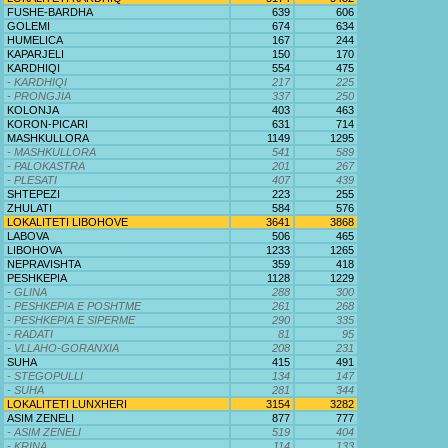
FUSHE-BARDHA
639
606
GOLEMI
674
634
HUMELICA
167
244
KAPARJELI
150
170
KARDHIQI
554
475
- KARDHIQI
217
225
- PRONGJIA
337
250
KOLONJA
403
463
KORON-PICARI
631
714
MASHKULLORA
1149
1295
- MASHKULLORA
541
589
- PALOKASTRA
201
267
- PLESATI
407
439
SHTEPEZI
223
255
ZHULATI
584
576
LOKALITETI LIBOHOVE
3641
3868
LABOVA
506
465
LIBOHOVA
1233
1265
NEPRAVISHTA
359
418
PESHKEPIA
1128
1229
- GLINA
288
300
- PESHKEPIA E POSHTME
261
268
- PESHKEPIA E SIPERME
290
335
- RADATI
81
95
- VLLAHO-GORANXIA
208
231
SUHA
415
491
- STEGOPULLI
134
147
- SUHA
281
344
LOKALITETI LUNXHERI
3154
3282
ASIM ZENELI
877
777
- ASIM ZENELI
519
404
- KRINA
114
133