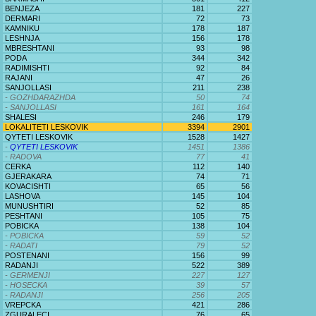
BENJEZA
181
227
DERMARI
72
73
KAMNIKU
178
187
LESHNJA
156
178
MBRESHTANI
93
98
PODA
344
342
RADIMISHTI
92
84
RAJANI
47
26
SANJOLLASI
211
238
- GOZHDARAZHDA
50
74
- SANJOLLASI
161
164
SHALESI
246
179
LOKALITETI LESKOVIK
3394
2901
QYTETI LESKOVIK
1528
1427
-
QYTETI LESKOVIK
1451
1386
- RADOVA
77
41
CERKA
112
140
GJERAKARA
74
71
KOVACISHTI
65
56
LASHOVA
145
104
MUNUSHTIRI
52
85
PESHTANI
105
75
POBICKA
138
104
- POBICKA
59
52
- RADATI
79
52
POSTENANI
156
99
RADANJI
522
389
- GERMENJI
227
127
- HOSECKA
39
57
- RADANJI
256
205
VREPCKA
421
286
ZGURALECI
76
65