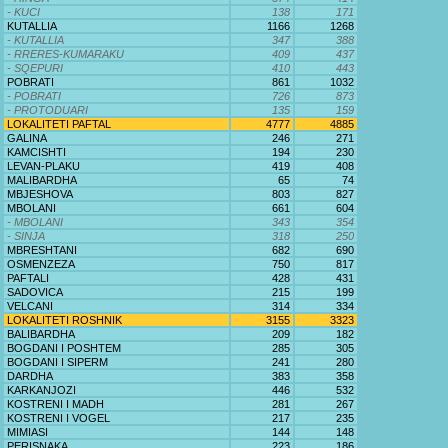
- KUCI
138
171
KUTALLIA
1166
1268
- KUTALLIA
347
388
- RRERES-KUMARAKU
409
437
- SQEPURI
410
443
POBRATI
861
1032
- POBRATI
726
873
- PROTODUARI
135
159
LOKALITETI PAFTAL
4777
4885
GALINA
246
271
KAMCISHTI
194
230
LEVAN-PLAKU
419
408
MALIBARDHA
65
74
MBJESHOVA
803
827
MBOLANI
661
604
- MBOLANI
343
354
- SINJA
318
250
MBRESHTANI
682
690
OSMENZEZA
750
817
PAFTALI
428
431
SADOVICA
215
199
VELCANI
314
334
LOKALITETI ROSHNIK
3155
3323
BALIBARDHA
209
182
BOGDANI I POSHTEM
285
305
BOGDANI I SIPERM
241
280
DARDHA
383
358
KARKANJOZI
446
532
KOSTRENI I MADH
281
267
KOSTRENI I VOGEL
217
235
MIMIASI
144
148
PERISNAKA
223
186