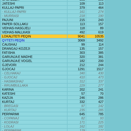
JATESHI
109
113
KULLAJ-PAPRI
379
464
- KULLAJ-PAPRI
161
274
- MURRASI
218
190
PAJUNI
215
243
PAPER-SOLLAKU
113
157
VIDHAS-HASGJELI
118
89
VIDHAS-MALLKASI
492
619
LOKALITETI PEQIN
9041
10535
QYTETI PEQIN
3069
3492
CAUSHAJ
99
114
DRANGAJ-KOZEJI
135
157
FATISHA
303
385
GARUNJA E MADHE
320
381
GARUNJA E VOGEL
182
200
GJEVORI
212
244
GJOCAJ
1291
1517
- CELHAKAJ
340
430
- GJOCAJ
410
473
- HASMASHAJ
312
337
- RRUMBULLAKA
229
277
KARINA
202
241
KATESHI
57
70
KAZIJA
246
286
KURTAJ
332
427
- BREGASI
97
142
- KURTAJ
235
285
PERPARIMI
645
785
- COPANAJ
82
93
- KODRASI
171
225
- LOLAJ
162
182
- PERPARIMI
129
177