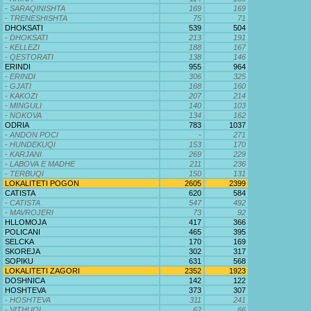
- SARAQINISHTA
169
169
- TRENESHISHTA
75
71
DHOKSATI
539
504
- DHOKSATI
213
191
- KELLEZI
188
167
- QESTORATI
138
146
ERINDI
955
964
- ERINDI
306
325
- GJATI
168
160
- KAKOZI
207
214
- MINGULI
140
103
- NOKOVA
134
162
ODRIA
783
1037
- ANDON POCI
-
271
- HUNDEKUQI
153
170
- KARJANI
269
229
- LABOVA E MADHE
211
236
- TERBUQI
150
131
LOKALITETI POGON
2605
2399
CATISTA
620
584
- CATISTA
547
492
- MAVROJERI
73
92
HLLOMOJA
417
366
POLICANI
465
395
SELCKA
170
169
SKOREJA
302
317
SOPIKU
631
568
LOKALITETI ZAGORI
2352
1923
DOSHNICA
142
122
HOSHTEVA
373
307
- HOSHTEVA
311
241
- VITHUQI
62
66