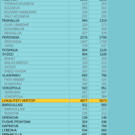
- FERRAS-KOZARJA
214
263
- KOZARJA
455
502
- KOZARE-HAVALEASI
140
168
- SALC-KOZARJA
251
282
PASHALLIA
944
1319
- GURI I BARDHE
119
273
- KONISBALTA
398
468
- PASHALLIA
427
578
PERONDIA
2276
2705
- PERONDIA
1497
1768
- TAPIA
779
937
POSHNJA
904
1120
SYZEZI
904
1105
- BANAJ
342
386
- MALAS-BREGU
118
214
- SYZEZI
282
305
- SHEQ-GAJDA
162
200
VLASHNIKU
692
780
- FIER-MIMARI
402
425
- VLASHUKU
290
355
VOKOPOLA
922
951
- SKREVANI
507
567
- VOKOPOLA
415
384
LOKALITETI VERTOP
4877
5073
BARGULLASI
611
583
- BARGULLASI
376
371
- NISHOVA
235
212
DRENOVA
139
146
FUSHE-PESHTANI
324
436
KAPINOVA
861
769
LYBESHA
534
565
MBRAKULLA
497
598