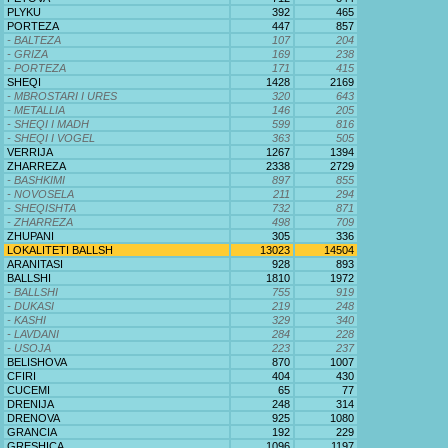
PLYKU
392
465
PORTEZA
447
857
- BALTEZA
107
204
- GRIZA
169
238
- PORTEZA
171
415
SHEQI
1428
2169
- MBROSTARI I URES
320
643
- METALLIA
146
205
- SHEQI I MADH
599
816
- SHEQI I VOGEL
363
505
VERRIJA
1267
1394
ZHARREZA
2338
2729
- BASHKIMI
897
855
- NOVOSELA
211
294
- SHEQISHTA
732
871
- ZHARREZA
498
709
ZHUPANI
305
336
LOKALITETI BALLSH
13023
14504
ARANITASI
928
893
BALLSHI
1810
1972
- BALLSHI
755
919
- DUKASI
219
248
- KASHI
329
340
- LAVDANI
284
228
- USOJA
223
237
BELISHOVA
870
1007
CFIRI
404
430
CUCEMI
65
77
DRENIJA
248
314
DRENOVA
925
1080
GRANCIA
192
229
GRESHICA
1096
1197