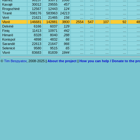
Kamëz
96137
95071
1066
…
…
…
…
…
Kavajë
30012
29555
457
…
…
…
…
…
Rrogozhinë
12567
12443
124
…
…
…
…
…
Tiranë
598176
583963
14213
…
…
…
…
…
Vorë
21621
21465
156
…
…
…
…
…
Vlorë
146681
142881
3800
2554
547
107
92
48
Delvinë
6166
6037
129
…
…
…
…
…
Finiq
11413
10971
442
…
…
…
…
…
Himarë
8328
8040
288
…
…
…
…
…
Konispol
4898
4832
66
…
…
…
…
…
Sarandë
22613
21647
966
…
…
…
…
…
Selenicë
9580
9515
65
…
…
…
…
…
Vlorë
83683
81839
1844
…
…
…
…
…
©
Tim Bespyatov
, 2008-2025
|
About the project
|
How you can help / Donate to the pr