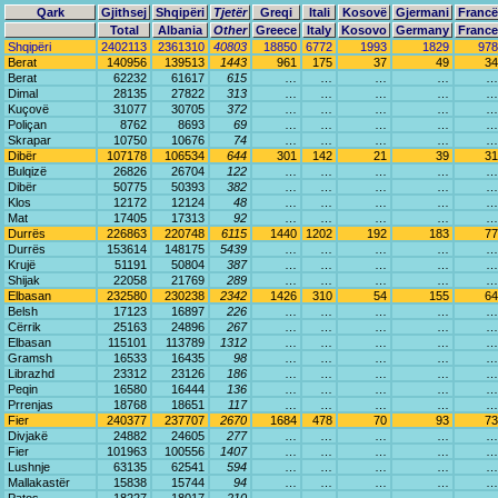
Qark
Gjithsej
Shqipëri
Tjetër
Greqi
Itali
Kosovë
Gjermani
Francë
Total
Albania
Other
Greece
Italy
Kosovo
Germany
France
Shqipëri
2402113
2361310
40803
18850
6772
1993
1829
978
Berat
140956
139513
1443
961
175
37
49
34
Berat
62232
61617
615
…
…
…
…
…
Dimal
28135
27822
313
…
…
…
…
…
Kuçovë
31077
30705
372
…
…
…
…
…
Poliçan
8762
8693
69
…
…
…
…
…
Skrapar
10750
10676
74
…
…
…
…
…
Dibër
107178
106534
644
301
142
21
39
31
Bulqizë
26826
26704
122
…
…
…
…
…
Dibër
50775
50393
382
…
…
…
…
…
Klos
12172
12124
48
…
…
…
…
…
Mat
17405
17313
92
…
…
…
…
…
Durrës
226863
220748
6115
1440
1202
192
183
77
Durrës
153614
148175
5439
…
…
…
…
…
Krujë
51191
50804
387
…
…
…
…
…
Shijak
22058
21769
289
…
…
…
…
…
Elbasan
232580
230238
2342
1426
310
54
155
64
Belsh
17123
16897
226
…
…
…
…
…
Cërrik
25163
24896
267
…
…
…
…
…
Elbasan
115101
113789
1312
…
…
…
…
…
Gramsh
16533
16435
98
…
…
…
…
…
Librazhd
23312
23126
186
…
…
…
…
…
Peqin
16580
16444
136
…
…
…
…
…
Prrenjas
18768
18651
117
…
…
…
…
…
Fier
240377
237707
2670
1684
478
70
93
73
Divjakë
24882
24605
277
…
…
…
…
…
Fier
101963
100556
1407
…
…
…
…
…
Lushnje
63135
62541
594
…
…
…
…
…
Mallakastër
15838
15744
94
…
…
…
…
…