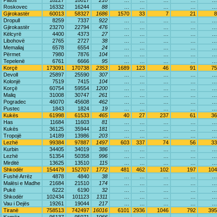
Patos
18227
18017
210
…
…
…
…
…
Roskovec
16332
16244
88
…
…
…
…
…
Gjirokastër
60013
58327
1686
1570
33
7
21
8
Dropull
8259
7337
922
…
…
…
…
…
Gjirokastër
23270
22794
476
…
…
…
…
…
Këlcyrë
4400
4373
27
…
…
…
…
…
Libohovë
2765
2727
38
…
…
…
…
…
Memaliaj
6578
6554
24
…
…
…
…
…
Përmet
7980
7876
104
…
…
…
…
…
Tepelenë
6761
6666
95
…
…
…
…
…
Korçë
173091
170738
2353
1689
123
46
91
75
Devoll
25897
25590
307
…
…
…
…
…
Kolonjë
7519
7415
104
…
…
…
…
…
Korçë
60754
59554
1200
…
…
…
…
…
Maliq
31008
30747
261
…
…
…
…
…
Pogradec
46070
45608
462
…
…
…
…
…
Pustec
1843
1824
19
…
…
…
…
…
Kukës
61998
61533
465
40
27
237
61
36
Has
11684
11603
81
…
…
…
…
…
Kukës
36125
35944
181
…
…
…
…
…
Tropojë
14189
13986
203
…
…
…
…
…
Lezhë
99384
97887
1497
603
337
74
56
33
Kurbin
34405
34019
386
…
…
…
…
…
Lezhë
51354
50358
996
…
…
…
…
…
Mirditë
13625
13510
115
…
…
…
…
…
Shkodër
154479
152707
1772
481
462
102
197
104
Fushë Arrëz
4878
4840
38
…
…
…
…
…
Malësi e Madhe
21684
21510
174
…
…
…
…
…
Pukë
6222
6190
32
…
…
…
…
…
Shkodër
102434
101123
1311
…
…
…
…
…
Vau i Dejës
19261
19044
217
…
…
…
…
…
Tiranë
758513
742497
16016
6101
2936
1046
792
395