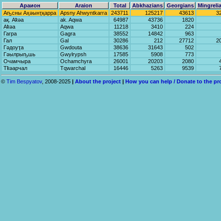
Араион
Araion
Total
Abkhazians
Georgians
Mingreli
Аҧсны Аҳәынҭқарра
Apsny Ahwyntkarra
243711
125217
43613
3
ақ. Аҟәа
ak. Aqwa
64987
43736
1820
Аҟәа
Aqwa
11218
3410
224
Гагра
Gagra
38552
14842
963
Гал
Gal
30286
212
27712
2
Гәдоуҭа
Gwdouta
38636
31643
502
Гәылрыҧшь
Gwylrypsh
17585
5908
773
Очамчыра
Ochamchyra
26001
20203
2080
Тҟәарчал
Tqwarchal
16446
5263
9539
©
Tim Bespyatov
, 2008-2025
|
About the project
|
How you can help / Donate to the pr