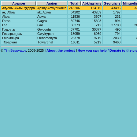
Араион
Araion
Total
Abkhazians
Georgians
Mingreli
Аҧсны Аҳәынҭқарра
Apsny Ahwyntkarra
243206
124115
43496
3
ақ. Аҟәа
ak. Aqwa
64202
43209
1797
Аҟәа
Aqwa
11536
3507
231
Гагра
Gagra
39746
15303
994
Гал
Gal
30273
212
27700
2
Гәдоуҭа
Gwdouta
37701
30877
490
Гәылрыҧшь
Gwylrypsh
18059
6069
794
Очамчыра
Ochamchyra
25378
19719
2030
Тҟәарчал
Tqwarchal
16311
5219
9460
©
Tim Bespyatov
, 2008-2025
|
About the project
|
How you can help / Donate to the pr