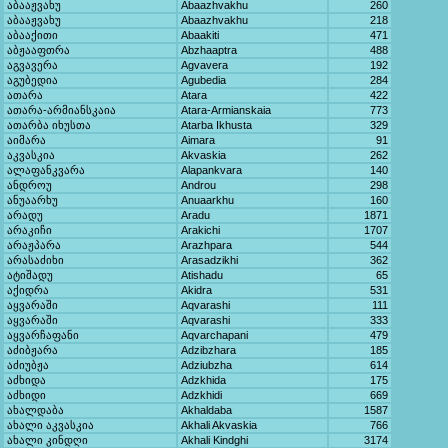
აბააჟვახუ
Abaazhvakhu
260
აბააჟვახუ
Abaazhvakhu
218
აბააქითი
Abaakiti
471
აბჟააფთრა
Abzhaaptra
488
აგვავერა
Agvavera
192
აგუბედია
Agubedia
284
ათარა
Atara
422
ათარა-არმიანსკაია
Atara-Armianskaia
773
ათარბა იხუსთა
Atarba Ikhusta
329
აიმარა
Aimara
91
აკვასკია
Akvaskia
262
ალაფანკვარა
Alapankvara
140
ანდროუ
Androu
298
ანუაარხუ
Anuaarkhu
160
არადუ
Aradu
1871
არაკიჩი
Arakichi
1707
არაჟპარა
Arazhpara
544
არასაძიხი
Arasadzikhi
362
ატიშადუ
Atishadu
65
აქიდრა
Akidra
531
აყვარაში
Aqvarashi
111
აყვარაში
Aqvarashi
333
აყვარჩაფანი
Aqvarchapani
479
აძიბჟარა
Adzibzhara
185
აძიუბჟა
Adziubzha
614
აძხიდა
Adzkhida
175
აძხიდი
Adzkhidi
669
ახალდაბა
Akhaldaba
1587
ახალი აკვასკია
Akhali Akvaskia
766
ახალი კინდღი
Akhali Kindghi
3174