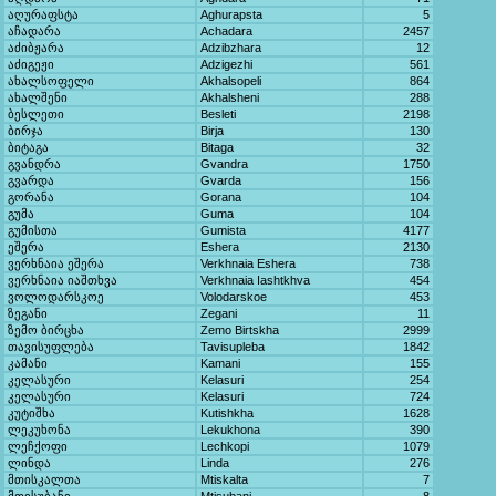
აღურაფსტა
Aghurapsta
5
აჩადარა
Achadara
2457
აძიბჟარა
Adzibzhara
12
აძიგეჟი
Adzigezhi
561
ახალსოფელი
Akhalsopeli
864
ახალშენი
Akhalsheni
288
ბესლეთი
Besleti
2198
ბირჯა
Birja
130
ბიტაგა
Bitaga
32
გვანდრა
Gvandra
1750
გვარდა
Gvarda
156
გორანა
Gorana
104
გუმა
Guma
104
გუმისთა
Gumista
4177
ეშერა
Eshera
2130
ვერხნაია ეშერა
Verkhnaia Eshera
738
ვერხნაია იაშთხვა
Verkhnaia Iashtkhva
454
ვოლოდარსკოე
Volodarskoe
453
ზეგანი
Zegani
11
ზემო ბირცხა
Zemo Birtskha
2999
თავისუფლება
Tavisupleba
1842
კამანი
Kamani
155
კელასური
Kelasuri
254
კელასური
Kelasuri
724
კუტიშხა
Kutishkha
1628
ლეკუხონა
Lekukhona
390
ლეჩქოფი
Lechkopi
1079
ლინდა
Linda
276
მთისკალთა
Mtiskalta
7