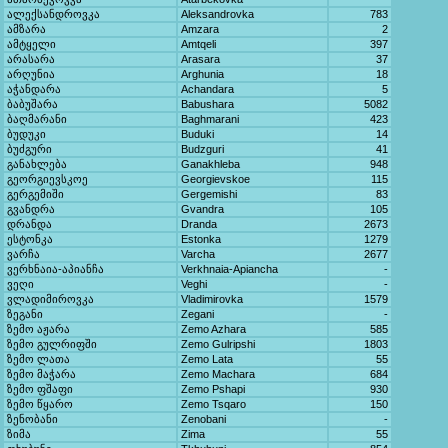
ალექსანდროვკა
Aleksandrovka
783
ამზარა
Amzara
2
ამტყელი
Amtqeli
397
არასარა
Arasara
37
არღუნია
Arghunia
18
აჭანდარა
Achandara
5
ბაბუშარა
Babushara
5082
ბაღმარანი
Baghmarani
423
ბუდუკი
Buduki
14
ბუძგური
Budzguri
41
განახლება
Ganakhleba
948
გეორგიევსკოე
Georgievskoe
115
გერგემიში
Gergemishi
83
გვანდრა
Gvandra
105
დრანდა
Dranda
2673
ესტონკა
Estonka
1279
ვარჩა
Varcha
2677
ვერხნაია-აპიანჩა
Verkhnaia-Apiancha
-
ვეღი
Veghi
-
ვლადიმიროვკა
Vladimirovka
1579
ზეგანი
Zegani
-
ზემო აჟარა
Zemo Azhara
585
ზემო გულრიფში
Zemo Gulripshi
1803
ზემო ლათა
Zemo Lata
55
ზემო მაჭარა
Zemo Machara
684
ზემო ფშაფი
Zemo Pshapi
930
ზემო წყარო
Zemo Tsqaro
150
ზენობანი
Zenobani
-
ზიმა
Zima
55