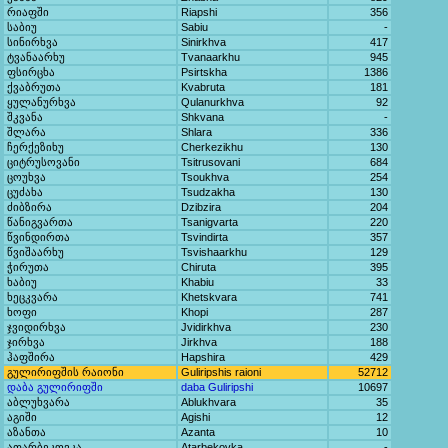
რიაფში
Riapshi
356
საბიუ
Sabiu
-
სინირხვა
Sinirkhva
417
ტვანაარხუ
Tvanaarkhu
945
ფსირცხა
Psirtskha
1386
ქვაბრუთა
Kvabruta
181
ყულანურხვა
Qulanurkhva
92
შკვანა
Shkvana
-
შლარა
Shlara
336
ჩერქეზიხუ
Cherkezikhu
130
ციტრუსოვანი
Tsitrusovani
684
ცოუხვა
Tsoukhva
254
ცუძახა
Tsudzakha
130
ძიბზირა
Dzibzira
204
წანიგვართა
Tsanigvarta
220
წვინდირთა
Tsvindirta
357
წვიშაარხუ
Tsvishaarkhu
129
ჭირუთა
Chiruta
395
ხაბიუ
Khabiu
33
ხეცკვარა
Khetskvara
741
ხოფი
Khopi
287
ჯვიდირხვა
Jvidirkhva
230
ჯირხვა
Jirkhva
188
ჰაფშირა
Hapshira
429
გულირიფშის რაიონი
Guliripshis raioni
52712
დაბა გულირიფში
daba Guliripshi
10697
აბლუხვარა
Ablukhvara
35
აგიში
Agishi
12
აზანთა
Azanta
10
ათარბეკოვკა
Atarbekovka
-