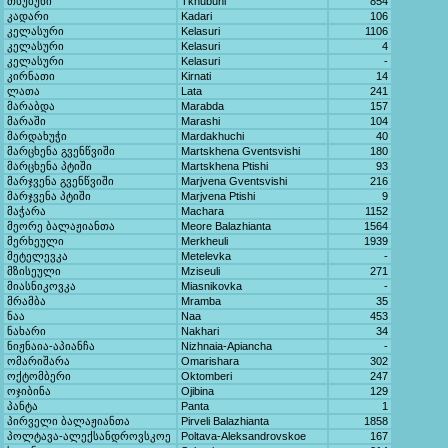
თხუბუნი
Tkhubuni
854
კადარი
Kadari
106
კელასური
Kelasuri
1106
კელასური
Kelasuri
4
კელასური
Kelasuri
-
კირნათი
Kirnati
14
ლათა
Lata
241
მარაბდა
Marabda
157
მარაში
Marashi
104
მარდახუჭი
Mardakhuchi
40
მარცხენა გვენწვიში
Martskhena Gventsvishi
180
მარცხენა პტიში
Martskhena Ptishi
93
მარჯვენა გვენწვიში
Marjvena Gventsvishi
216
მარჯვენა პტიში
Marjvena Ptishi
9
მაჭარა
Machara
1152
მეორე ბალაჟიანთა
Meore Balazhianta
1564
მერხეული
Merkheuli
1939
მეტელევკა
Metelevka
-
მზისეული
Mziseuli
271
მიასნიკოვკა
Miasnikovka
-
მრამბა
Mramba
35
ნაა
Naa
453
ნახარი
Nakhari
34
ნიჟნაია-აპიანჩა
Nizhnaia-Apiancha
-
ომარიშარა
Omarishara
302
ოქტომბერი
Oktomberi
247
ოჯიბინა
Ojibina
129
პანტა
Panta
1
პირველი ბალაჟიანთა
Pirveli Balazhianta
1858
პოლტავა-ალექსანდროვსკოე
Poltava-Aleksandrovskoe
167