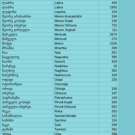
ლაბრა
Labra
445
ლაბრა
Labra
1955
ლეფონა
Lepona
159
მეორე არასაძიხი
Meore Arasadzikhi
194
მეორე კოპიტი
Meore Kopiti
136
მეორე ოხურეი
Meore Okhurei
732
მეორე ჯირღული
Meore Jirghuli
111
მერკულა
Merkula
2674
მიშველი
Mishveli
270
მოქვი
Mokvi
1535
მრამბა
Mramba
208
ნაა
Naa
261
ნაგვალოუ
Nagvalou
395
ნაოჩი
Naochi
428
ნარჯხეუ
Narjkheu
18
ნაღბოუ
Naghbou
302
ნახურზოუ
Nakhurzou
329
ოტაფი
Otapi
225
ოტორონჯია
Otoronjia
-
ოხოჯა
Okhoja
106
ოხურეი
Okhurei
197
პატრახუწა
Patrakhutsa
140
პირველი კოპიტი
Pirveli Kopiti
269
პირველი ოხურეი
Pirveli Okhurei
552
რეკა
Reka
263
საჩაჩხალია
Sachachkhalia
101
საჩინო
Sachino
116
სუკი
Suki
289
ტამიში
Tamishi
392
ურთა
Urta
298