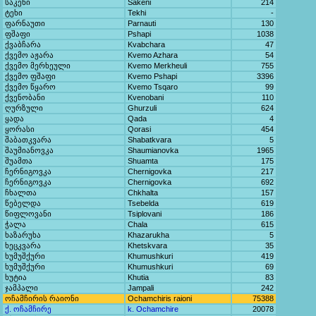
საკენი
Sakeni
214
ტეხი
Tekhi
-
ფარნაუთი
Parnauti
130
ფშაფი
Pshapi
1038
ქვაბჩარა
Kvabchara
47
ქვემო აჟარა
Kvemo Azhara
54
ქვემო მერხეული
Kvemo Merkheuli
755
ქვემო ფშაფი
Kvemo Pshapi
3396
ქვემო წყარო
Kvemo Tsqaro
99
ქვენობანი
Kvenobani
110
ღურზული
Ghurzuli
624
ყადა
Qada
4
ყორასი
Qorasi
454
შაბათკვარა
Shabatkvara
5
შაუმიანოვკა
Shaumianovka
1965
შუამთა
Shuamta
175
ჩერნიგოვკა
Chernigovka
217
ჩერნიგოვკა
Chernigovka
692
ჩხალთა
Chkhalta
157
წებელდა
Tsebelda
619
წიფლოვანი
Tsiplovani
186
ჭალა
Chala
615
ხაზარუხა
Khazarukha
5
ხეცკვარა
Khetskvara
35
ხუმუშქური
Khumushkuri
419
ხუმუშქური
Khumushkuri
69
ხუტია
Khutia
83
ჯამპალი
Jampali
242
ოჩამჩირის რაიონი
Ochamchiris raioni
75388
ქ. ოჩამჩირე
k. Ochamchire
20078