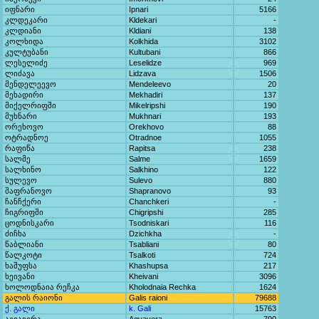
იფნარი
Ipnari
5166
კლდეკარი
Kldekari
-
კლდიანი
Kldiani
138
კოლხიდა
Kolkhida
3102
კულტუბანი
Kultubani
866
ლესელიძე
Leselidze
969
ლიძავა
Lidzava
1506
მენდელეევო
Mendeleevo
20
მეხადირი
Mekhadiri
137
მიქელრიფში
Mikelripshi
190
მუხნარი
Mukhnari
193
ორეხოვო
Orekhovo
88
ოტრადნოე
Otradnoe
1055
რაფიწა
Rapitsa
238
სალმე
Salme
1659
სალხინო
Salkhino
122
სულევო
Sulevo
880
შაფრანოვო
Shapranovo
93
ჩანჩქერი
Chanchkeri
-
ჩიგრიფში
Chigripshi
285
ცოდნისკარი
Tsodniskari
116
ძიჩხა
Dzichkha
-
წაბლიანი
Tsabliani
80
წალკოტი
Tsalkoti
724
ხაშუფსა
Khashupsa
217
ხეივანი
Kheivani
3096
ხოლოდნაია რეჩკა
Kholodnaia Rechka
1624
გალის რაიონი
Galis raioni
79688
ქ. გალი
k. Gali
15763