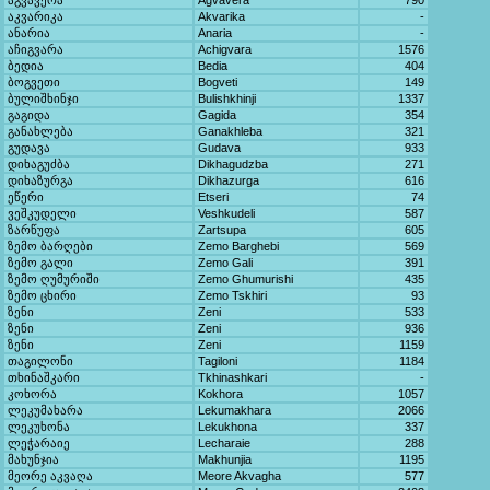
აგვავერა
Agvavera
790
აკვარიკა
Akvarika
-
ანარია
Anaria
-
აჩიგვარა
Achigvara
1576
ბედია
Bedia
404
ბოგვეთი
Bogveti
149
ბულიშხინჯი
Bulishkhinji
1337
გაგიდა
Gagida
354
განახლება
Ganakhleba
321
გუდავა
Gudava
933
დიხაგუძბა
Dikhagudzba
271
დიხაზურგა
Dikhazurga
616
ეწერი
Etseri
74
ვეშკუდელი
Veshkudeli
587
ზარწუფა
Zartsupa
605
ზემო ბარღები
Zemo Barghebi
569
ზემო გალი
Zemo Gali
391
ზემო ღუმურიში
Zemo Ghumurishi
435
ზემო ცხირი
Zemo Tskhiri
93
ზენი
Zeni
533
ზენი
Zeni
936
ზენი
Zeni
1159
თაგილონი
Tagiloni
1184
თხინაშკარი
Tkhinashkari
-
კოხორა
Kokhora
1057
ლეკუმახარა
Lekumakhara
2066
ლეკუხონა
Lekukhona
337
ლეჭარაიე
Lecharaie
288
მახუნჯია
Makhunjia
1195
მეორე აკვაღა
Meore Akvagha
577