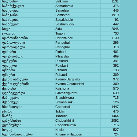
სალხინო
Salkhino
1131
სამარქვალო
Samarkvalo
373
სამელაიო
Samelaio
446
სამქვარი
Samkvari
1919
სასახუბიო
Sasakhubio
91
საშამუგიო
Sashamugio
442
სიდა
Sida
2046
ტოგონი
Togoni
733
ფართონიხორი
Partonikhori
1130
ფართოღალი
Partoghali
296
ფართოღალი
Partoghali
119
ფიჩორი
Pichori
401
ფიცარდალი
Pitsardali
469
ფუწკური
Putskuri
341
ფუწკური
Putskuri
392
ფშაური
Pshauri
133
ფშაური
Pshauri
309
ქვემო ბარღები
Kvemo Barghebi
972
ქვემო ღუმურიში
Kvemo Ghumurishi
300
ქვიშონა
Kvishona
570
ღვაშიგვერდი
Ghvashigverdi
639
შაშიკვარა
Shashikvara
715
შქაშისუკი
Shkashisuki
126
ჩხორთოლი
Chkhortoli
1447
ცხირი
Tskhiri
476
წარჩე
Tsarche
1464
ჭუბურხინჯი
Chuburkhinji
2092
ჭყონხუმლა
Chqonkhumla
716
ხოლე
Khole
527
ხუმენი-ნათოფური
Khumeni-Natopuri
724