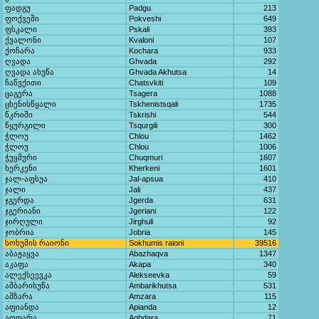
ფადგუ
Padgu
213
ფოქვეში
Pokveshi
649
ფსკალი
Pskali
393
ქვალონი
Kvaloni
107
ქოჩარა
Kochara
933
ღვადა
Ghvada
292
ღვადა ახუწა
Ghvada Akhutsa
14
ჩაწვქითი
Chatsvkiti
109
ცაგერა
Tsagera
1088
ცხენისწყალი
Tskhenistsqali
1735
წკრიში
Tskrishi
544
წყურგილი
Tsqurgili
300
ჭლოუ
Chlou
1462
ჭლოუ
Chlou
1006
ჭუყმური
Chuqmuri
1607
ხერკენი
Kherkeni
1601
ჯალ-აფსუა
Jal-apsua
410
ჯალი
Jali
437
ჯგერდა
Jgerda
631
ჯგერიანი
Jgeriani
122
ჯირღული
Jirghuli
92
ჯობრია
Jobria
145
სოხუმის რაიონი
Sokhumis raioni
39516
აბაჟაყვა
Abazhaqva
1347
აკაფა
Akapa
340
ალექსეევკა
Alekseevka
59
ამბარიხუწა
Ambarikhutsa
531
ამზარა
Amzara
115
აფიანდა
Apianda
12
აღდარა
Aghdara
71