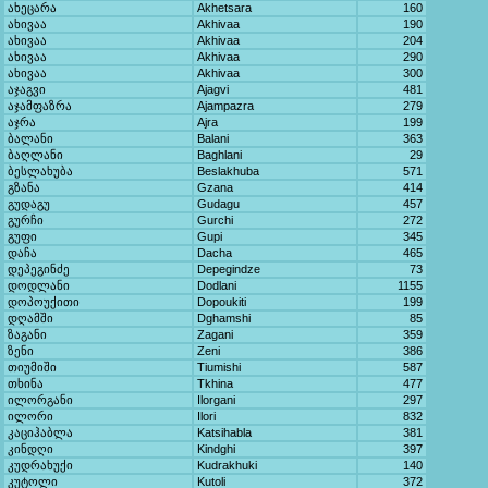
ახეცარა
Akhetsara
160
ახივაა
Akhivaa
190
ახივაა
Akhivaa
204
ახივაა
Akhivaa
290
ახივაა
Akhivaa
300
აჯაგვი
Ajagvi
481
აჯამფაზრა
Ajampazra
279
აჯრა
Ajra
199
ბალანი
Balani
363
ბაღლანი
Baghlani
29
ბესლახუბა
Beslakhuba
571
გზანა
Gzana
414
გუდაგუ
Gudagu
457
გურჩი
Gurchi
272
გუფი
Gupi
345
დაჩა
Dacha
465
დეპეგინძე
Depegindze
73
დოდლანი
Dodlani
1155
დოპოუქითი
Dopoukiti
199
დღამში
Dghamshi
85
ზაგანი
Zagani
359
ზენი
Zeni
386
თიუმიში
Tiumishi
587
თხინა
Tkhina
477
ილორგანი
Ilorgani
297
ილორი
Ilori
832
კაციჰაბლა
Katsihabla
381
კინდღი
Kindghi
397
კუდრახუქი
Kudrakhuki
140
კუტოლი
Kutoli
372