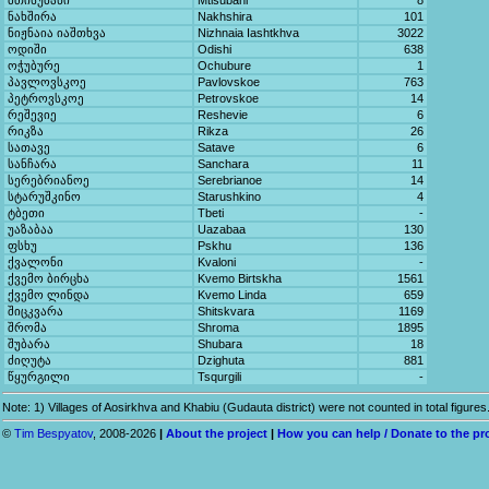
მთისუბანი
Mtisubani
8
ნახშირა
Nakhshira
101
ნიჟნაია იაშთხვა
Nizhnaia Iashtkhva
3022
ოდიში
Odishi
638
ოჭუბურე
Ochubure
1
პავლოვსკოე
Pavlovskoe
763
პეტროვსკოე
Petrovskoe
14
რეშევიე
Reshevie
6
რიკზა
Rikza
26
სათავე
Satave
6
სანჩარა
Sanchara
11
სერებრიანოე
Serebrianoe
14
სტარუშკინო
Starushkino
4
ტბეთი
Tbeti
-
უაზაბაა
Uazabaa
130
ფსხუ
Pskhu
136
ქვალონი
Kvaloni
-
ქვემო ბირცხა
Kvemo Birtskha
1561
ქვემო ლინდა
Kvemo Linda
659
შიცკვარა
Shitskvara
1169
შრომა
Shroma
1895
შუბარა
Shubara
18
ძიღუტა
Dzighuta
881
წყურგილი
Tsqurgili
-
Note: 1) Villages of Aosirkhva and Khabiu (Gudauta district) were not counted in total figu
©
Tim Bespyatov
, 2008-2026
|
About the project
|
How you can help / Donate to the pr