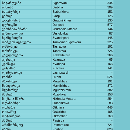
ბიგარდვანი
Bigardvani
344
ბინთხა
Bintkha
309
ბლაბურხვა
Blaburkhva
151
გარფი
Garpi
125
გუგუნირხვა
Gugunirkhva
135
დურიფში
Duripshi
577
ვერხნაია მწარა
Verkhnaia Mtsara
144
ვესიოლოვკა
Vesiolovka
87
ზვანდრიფში
Zvandripshi
145
თამკვაჩ-იგვავერა
Tamkvach-Igvavera
325
თასრაყვა
Tasraqva
192
თასრაყვა
Tasraqva
726
კალდახვარა
Kaldakhvara
266
კვანაფა
Kvanapa
65
კვანაფა
Kvanapa
163
კუტიძრა
Kutidzra
141
ლაშფსარდი
Lashpsardi
-
ლიხნი
Likhni
524
მაგირხვა
Magirkhva
191
მამიჯირხვა
Mamijirkhva
372
მგუძირხვა
Mgudzirkhva
382
მზახვა
Mzakhva
158
ნიჟნაია მწარა
Nizhnaia Mtsara
254
ოდანირხვა
Odanirkhva
83
ოთხარა
Otkhara
446
ოსიარხუ
Osiarkhu
165
ოქტომბერი
Oktomberi
769
პაპწვა
Paptsva
-
პრიმორსკოე
Primorskoe
721
ჟაბნა
Zhabna
829