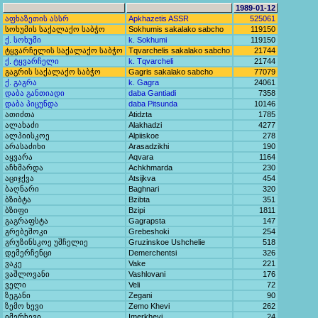
1989-01-12
აფხაზეთის ასსრ
Apkhazetis ASSR
525061
სოხუმის საქალაქო საბჭო
Sokhumis sakalako sabcho
119150
ქ. სოხუმი
k. Sokhumi
119150
ტყვარჩელის საქალაქო საბჭო
Tqvarchelis sakalako sabcho
21744
ქ. ტყვარჩელი
k. Tqvarcheli
21744
გაგრის საქალაქო საბჭო
Gagris sakalako sabcho
77079
ქ. გაგრა
k. Gagra
24061
დაბა განთიადი
daba Gantiadi
7358
დაბა პიცუნდა
daba Pitsunda
10146
ათიძთა
Atidzta
1785
ალახაძი
Alakhadzi
4277
ალპიისკოე
Alpiiskoe
278
არასაძიხი
Arasadzikhi
190
აყვარა
Aqvara
1164
აჩხმარდა
Achkhmarda
230
აციჯქვა
Atsijkva
454
ბაღნარი
Baghnari
320
ბზიბტა
Bzibta
351
ბზიფი
Bzipi
1811
გაგრაფსტა
Gagrapsta
147
გრებეშოკი
Grebeshoki
254
გრუზინსკოე უშჩელიე
Gruzinskoe Ushchelie
518
დემერჩენცი
Demerchentsi
326
ვაკე
Vake
221
ვაშლოვანი
Vashlovani
176
ველი
Veli
72
ზეგანი
Zegani
90
ზემო ხევი
Zemo Khevi
262
იმერხევი
Imerkhevi
24