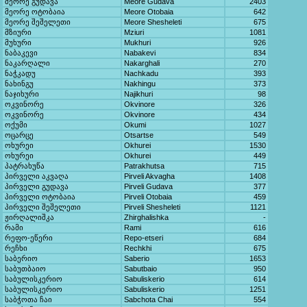
მეორე გუდავა
Meore Gudava
2403
მეორე ოტობაია
Meore Otobaia
642
მეორე შეშელეთი
Meore Shesheleti
675
მზიური
Mziuri
1081
მუხური
Mukhuri
926
ნაბაკევი
Nabakevi
834
ნაკარღალი
Nakarghali
270
ნაჭკადუ
Nachkadu
393
ნახინგუ
Nakhingu
373
ნაჯიხური
Najikhuri
98
ოკვინორე
Okvinore
326
ოკვინორე
Okvinore
434
ოქუმი
Okumi
1027
ოცარცე
Otsartse
549
ოხურეი
Okhurei
1530
ოხურეი
Okhurei
449
პატრახუწა
Patrakhutsa
715
პირველი აკვაღა
Pirveli Akvagha
1408
პირველი გუდავა
Pirveli Gudava
377
პირველი ოტობაია
Pirveli Otobaia
459
პირველი შეშელეთი
Pirveli Shesheleti
1121
ჟირღალიშკა
Zhirghalishka
-
რამი
Rami
616
რეფო-ეწერი
Repo-etseri
684
რეჩხი
Rechkhi
675
საბერიო
Saberio
1653
საბუთბაიო
Sabutbaio
950
საბულისკერიო
Sabuliskerio
614
საბულისკერიო
Sabuliskerio
1251
საბჭოთა ჩაი
Sabchota Chai
554