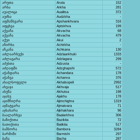
არუთა
Aruta
152
არხა
Arkha
281
აუალიცა
Aualitsa
372
აუძხა
Audzkha
-
აფშანხვარა
Apshankhvara
316
აფცხვა
Aptskhva
199
აქვაჩა
Akvacha
68
აქვაჩა
Akvacha
479
აქუი
Akui
2
აჩირხა
Achirkha
-
აჩკანა
Achkana
130
აძლაარხუქი
Adzlaarkhuki
1333
აძლაგარა
Adzlagara
299
აძუსთა
Adzusta
-
აძღაფში
Adzghapshi
572
აჭანდარა
Achandara
178
აჭანვა
Achanva
376
ახალსოფელი
Akhalsopeli
2992
ახვაჯა
Akhvaja
517
ახუწა
Akhutsa
198
აჯახუ
Ajakhu
178
აჯიმჩიღრა
Ajimchighra
1319
აჯმატვარა
Ajmatvara
71
აჯხახარა
Ajkhakhara
96
ბაალარხვა
Baalarkhva
306
ბაზიქითა
Bazikita
72
ბათიქითა
Batikita
517
ბამბორა
Bambora
3284
ბარმიში
Barmishi
297
ბაჩა
Bacha
287