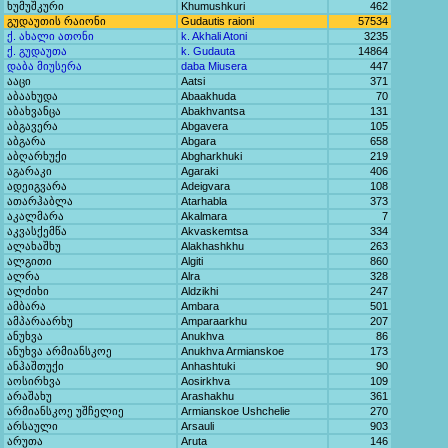
ხუმუშკური
Khumushkuri
462
გუდაუთის რაიონი
Gudautis raioni
57534
ქ. ახალი ათონი
k. Akhali Atoni
3235
ქ. გუდაუთა
k. Gudauta
14864
დაბა მიუსერა
daba Miusera
447
ააცი
Aatsi
371
აბაახუდა
Abaakhuda
70
აბახვანცა
Abakhvantsa
131
აბგავერა
Abgavera
105
აბგარა
Abgara
658
აბღარხუქი
Abgharkhuki
219
აგარაკი
Agaraki
406
ადეიგვარა
Adeigvara
108
ათარჰაბლა
Atarhabla
373
აკალმარა
Akalmara
7
აკვასქემწა
Akvaskemtsa
334
ალახაშხუ
Alakhashkhu
263
ალგითი
Algiti
860
ალრა
Alra
328
ალძიხი
Aldzikhi
247
ამბარა
Ambara
501
ამპარაარხუ
Amparaarkhu
207
ანუხვა
Anukhva
86
ანუხვა არმიანსკოე
Anukhva Armianskoe
173
ანჰაშთუქი
Anhashtuki
90
აოსირხვა
Aosirkhva
109
არაშახუ
Arashakhu
361
არმიანსკოე უშჩელიე
Armianskoe Ushchelie
270
არსაული
Arsauli
903
არუთა
Aruta
146